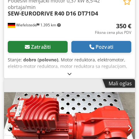
Podesivi menjački motor 0,37 kW 8,5-42
obrtaja/min
SEW-EURODRIVE
R40 D16 DT71D4
350 €
Wiefelstede
1.395 km
Fiksna cena plus PDV
Zatražiti
Pozvati
Stanje:
dobro (polovno)
, Motor reduktora, elektromotor,
elektro-motor reduktora, motor reduktora sa regulacijom,
motor reduktora sa promenljivim prenosnim odnosom -
Proizvođač: SEW Eurodrive, motor reduktora sa regulacijom
Mali oglas
-Tip: R40 D16 DT71D4 -Snaga motora: 0,37 kW -Regulisan
raspon brzine: 8,5-42 o/min -Pogonska osovina: Ø25 x 50
mm -Konstrukcija: B3 -Stepen zaštite: IP54 Cedpfx
Alszrfbze Aerf -Dimenzije: 595/160/V290 mm -Težina: 28,4
kg