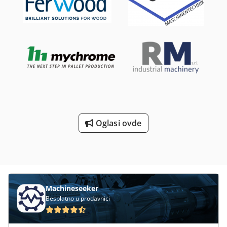
podaci: Proizvođač: SEW-EURODRIVE Cjdpfoznv Haox Al
Aerf Tip reduktora: RF43 Tip motora: DT71D4 Snaga: 0,37
kW Napajanje: 3×220/380 V, 50 Hz Brzina motora: 1380
o/min Izlazna brzina: 22 o/min Izlazni moment: 137 Nm
Izvedba: IM B5 Stepen zaštite: IP54 Klasa izolacije: B Faktor
snage: cos φ 0,70
Oglasi ovde
Machineseeker
Besplatno u prodavnici