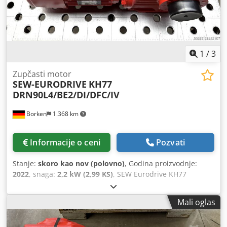
1
/
3
Zupčasti motor
SEW-EURODRIVE
KH77
DRN90L4/BE2/DI/DFC/IV
Borken
1.368 km
Informacije o ceni
Pozvati
Stanje:
skoro kao nov (polovno)
, Godina proizvodnje:
2022
, snaga:
2,2 kW (2,99 KS)
, SEW Eurodrive KH77
DRN90L4/BE2/DI/DFC/IV Proizvođač: SEW Eurodrive Tip:
KH77 DRN90L4/BE2/DI/DFC/IV Serijski broj:
Mali oglas
01.8125801513.0001.22 Tehnički podaci Decentralizovani
pretvarač: DFC20A-0055-503-A-T00-001/B Brzina pogona