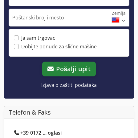
Zemlja
Poštanski broj i mesto
Ja sam trgovac
Dobijte ponude za slične mašine
Pošalji upit
Izjava o zaštiti podataka
Telefon & Faks
+39 0172 ... oglasi