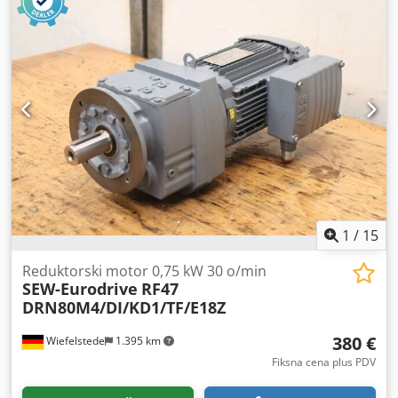
1
/
15
Reduktorski motor 0,75 kW 30 o/min
SEW-Eurodrive
RF47
DRN80M4/DI/KD1/TF/E18Z
380 €
Wiefelstede
1.395 km
Fiksna cena plus PDV