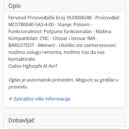
Opis
Fervood Proizvođački broj: RU0008248 - Proizvođač:
MC07B0040-5A3-4-00 - Stanje: Polovni -
Funkcionalnost: Potpuno funkcionalan - Mašina
Kompatibilan: CNC - Utovar i istovar IMA -
BARGSTEDT - Meinert - Ukoliko ste zainteresovani
nudimo uslugu remonta, molimo Vas da nas
kontaktirate.
Csdov Hgfuspfx Al Asrf
Oglas je automatski preveden. Moguće su greške u
prevodu.
Zatražite više informacija
Dobavljač