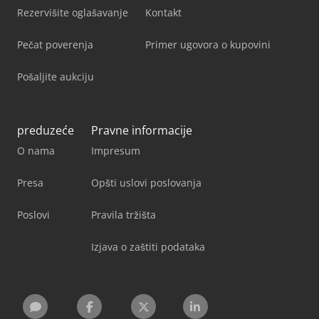
Rezervišite oglašavanje
Kontakt
Pečat poverenja
Primer ugovora o kupovini
Pošaljite aukciju
preduzeće
Pravne informacije
O nama
Impresum
Presa
Opšti uslovi poslovanja
Poslovi
Pravila tržišta
Izjava o zaštiti podataka