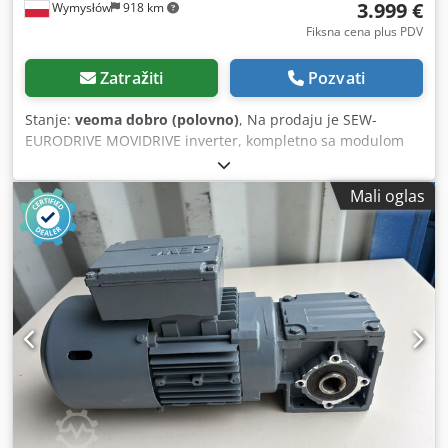
3.999 €
Wymysłów
918 km
Fiksna cena plus PDV
Zatražiti
Pozvati
Stanje:
veoma dobro (polovno)
, Na prodaju je SEW-
EURODRIVE MOVIDRIVE inverter, kompletno sa modulom
napajanja. Vizuelno stanje je u skladu sa fotografijama.
Tehnički podaci: Kontrolna jedinica: Proizvođač: SEW-
Mali oglas
EURODRIVE Model: MDX61B0550-503-4-00 Tip kontrolera:
MDX61B-00 P/N: 08279691 P/N kontrolne jedinice:
08243492 SO#: 01.1304473308.0001.09 SO# kontrolne
jedinice: 0189307 Stepen zaštite: IP00 Zemlja porekla:
Nemačka (Proizvedeno u Nemačkoj) Modul napajanja:
Model: MDX60A0550-503-4-00 Sach. Nr.: 8226636 Br.:
0591425 Ulazno napajanje: 3×380–500 V AC ±10% 50–60 Hz
±5% 94,5 A AC (400 V) Radna temperatura: 0…40°C Stepen
zaštite: IP10 Izlaz: 3×0 V 0–180 Hz 105 A AC (400 V) 73,5 kVA
Lastart: M Ugrađeni komunikacioni moduli: DFP21B
DEH11B Dodatne oznake: Servisna nalepnica SEW Werk
Wien: Rep. Br.: 12424 Popravka: 12/2011 Završna kontrola: