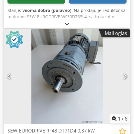
Stanje:
veoma dobro (polovno)
, Na prodaju je reduktor sa
motorom SEW-EURODRIVE WF30DT63L4, sa trofaznim
elektromotorom snage 0,25 kW. Uređaj je u potpunosti
ispravan, testiran i spreman za rad. Tehničko i vizuelno
Mali oglas
stanje je dobro. Primećuju se normalni znaci korišćenja
koji su rezultat eksploatacije. Robusni reduktor SEW-
EURODRIVE obezbeđuje pouzdan rad i idealan je za
transportere, transportere materijala, mašine za
pakovanje, proizvodne linije i druge industrijske primene.
Tehnički podaci: Proizvođač: SEW-EURODRIVE Tip:
WF30DT63L4 Codpfeznw Ewox Al Asrf Snaga motora: 0,25
kW Napajanje: 3× 230Δ / 400Y V Brzina motora: 1300 o/min
Izlazna brzina: 47 o/min Obrtni moment: 33 Nm Rad: S1
Struja: 1,19 / 0,68 A Frekvencija: 50 Hz Faktor snage: cos φ
0,81 Stepen zaštite: IP54 Klasa izolacije: B Izvedba: IM B5A
Masa: 10,63 kg Podmazivanje: sintetičko ulje SEW PG460
Zemlja porekla: Nemačka
1
/
6
SEW-EURODRIVE RF43 DT71D4 0,37 kW