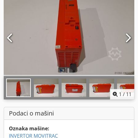
1
/
11
Podaci o mašini
Oznaka mašine:
INVERTOR MOVITRAC