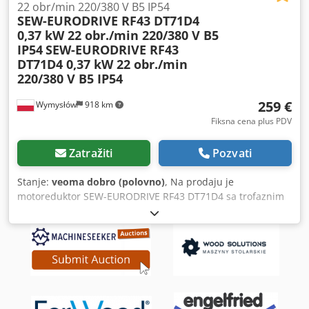
22 obr/min 220/380 V B5 IP54
SEW-EURODRIVE RF43 DT71D4
0,37 kW 22 obr./min 220/380 V B5
IP54
SEW-EURODRIVE RF43
DT71D4 0,37 kW 22 obr./min
220/380 V B5 IP54
259 €
Wymysłów
918 km
Fiksna cena plus PDV
Zatražiti
Pozvati
Stanje:
veoma dobro (polovno)
, Na prodaju je
motoreduktor SEW-EURODRIVE RF43 DT71D4 sa trofaznim
motorom snage 0,37 kW. Uređaj je u potpunosti
funkcionalan, testiran i spreman za rad. Tehničko stanje je
vrlo dobro, vizuelno ima normalne tragove upotrebe usled
eksploatacije. Motoreduktor je opremljen cilindričnim
reduktorom sa montažnom prirubnicom B5, što ga čini
idealnim za pogone transportera, dovodnih uređaja,
proizvodnih mašina i drugih industrijskih uređaja. Tehnički