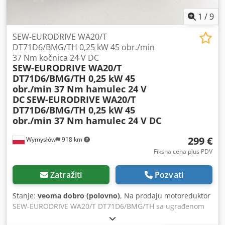
42/2011 Težina: 32,75 kg Stanje: Codpfx Alezphcco Ajrf
Vizuelno u dobrom stanju. Kućište ima pukotinu (vidljivo
1
/
9
na fotografijama). Vidljivi su normalni znaci upotrebe, sitne
ogrebotine i abrazije. Prodaje se u stanju u kojem je
SEW-EURODRIVE WA20/T
prikazano na fotografijama.
DT71D6/BMG/TH 0,25 kW 45 obr./min
37 Nm kočnica 24 V DC
SEW-EURODRIVE WA20/T
DT71D6/BMG/TH 0,25 kW 45
obr./min 37 Nm hamulec 24 V
DC
SEW-EURODRIVE WA20/T
DT71D6/BMG/TH 0,25 kW 45
obr./min 37 Nm hamulec 24 V DC
299 €
Wymysłów
918 km
Fiksna cena plus PDV
Zatražiti
Pozvati
Stanje:
veoma dobro (polovno)
, Na prodaju motoreduktor
SEW-EURODRIVE WA20/T DT71D6/BMG/TH sa ugrađenom
elektromagnetnom kočnicom od 24 V DC. Uređaj je