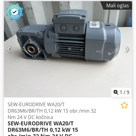
potpuno ispravan, testiran i spreman za rad. Tehničko
Mali oglas
stanje je veoma dobro. Kućište ima uobičajene tragove
korišćenja u vidu sitnih ogrebotina i abrazija, koje ne utiču
na funkcionisanje uređaja. Tehnički podaci: Proizvođač:
SEW-EURODRIVE Model reduktora: WA20/T Tip motora:
DT71D6/BMG/TH Snaga: 0,25 kW Napajanje: 3×230/400 V
Δ/Y Frekvencija: 50 Hz Nominalna struja: 1,48 / 0,85 A
Brzina motora: 880 o/min Izlazna brzina: 45 o/min Obrtni
moment: 37 Nm Prenosni odnos: i = 19,50 Csdpfxjzn Npze
Al Aerf Stepen zaštite: IP54 Klasa izolacije: F Kočnica: 24 V
DC Kočioni moment: 5 Nm Masa: 11,66 kg
1
/
9
SEW-EURODRIVE WA20/T
DR63M6/BR/TH 0,12 kW 15 obr./min 32
Nm 24 V DC kočnica
SEW-EURODRIVE WA20/T
DR63M6/BR/TH 0,12 kW 15
obr./min 32 Nm 24 V DC