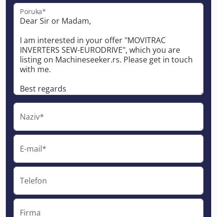
Poruka*
Naziv*
E-mail*
Telefon
Firma