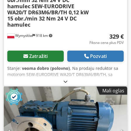
hamulec
SEW-EURODRIVE
WA20/T DR63M6/BR/TH 0,12 kW
15 obr./min 32 Nm 24 V DC
hamulec
329 €
Wymysłów
918 km
Fiksna cena plus PDV
Zatražiti
Pozvati
Stanje:
veoma dobro (polovno)
, Na prodaju reduktor sa
motorom SEW-EURODRIVE WA20/T DR63M6/BR/TH, sa
trofaznim motorom i elektromagnetskom kočnicom 24 V
DC. Uređaj je u potpunosti ispravan, testiran i spreman za
Mali oglas
upotrebu. Tehničko stanje je veoma dobro, vidljivi su
normalni tragovi korišćenja, kao i manja oštećenja kućišta.
Tehnički podaci: Proizvođač: SEW-EURODRIVE Model
reduktora: WA20/T Tip motora: DR63M6/BR/TH Snaga: 0,12
kW Napajanje: 3×230/400 V Δ/Y Frekvencija: 50 Hz Struja:
1,00 / 0,57 A Brzina motora: 900 o/min Izlazna brzina: 15
o/min Obrtni moment: 32 Nm Cedpfx Alszn Ngae Aerf