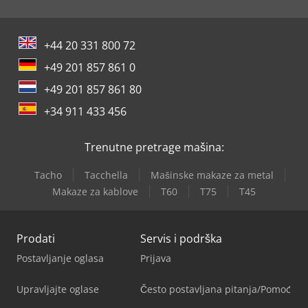
+44 20 331 800 72
+49 201 857 861 0
+49 201 857 861 80
+34 911 433 456
Trenutne pretrage mašina:
Tacho
Tacchella
Mašinske makaze za metal
Makaze za kablove
T60
T75
T45
Prodati
Servis i podrška
Postavljanje oglasa
Prijava
Upravljajte oglase
Često postavljana pitanja/Pomoć