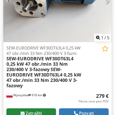
Prenosni odnos: i = 60,00 Stepen zaštite: IP54 Klasa
izolacije: F Kočnica: 24 V DC Masa: 9,46 kg
1
/
5
SEW-EURODRIVE WF30DT63L4 0,25 kW
47 obr./min 33 Nm 230/400 V 3-fazni
SEW-EURODRIVE WF30DT63L4
0,25 kW 47 obr./min 33 Nm
230/400 V 3-fazowy
SEW-
EURODRIVE WF30DT63L4 0,25 kW
47 obr./min 33 Nm 230/400 V 3-
fazowy
279 €
Wymysłów
918 km
Fiksna cena plus PDV
Zatražiti
Pozvati