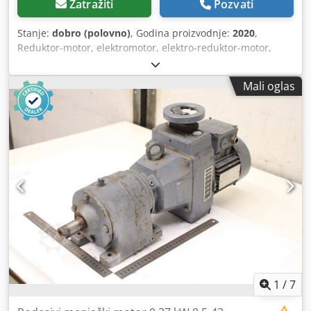
Zatražiti
Pozvati
Stanje:
dobro (polovno)
, Godina proizvodnje:
2020
,
Reduktor-motor, elektromotor, elektro-reduktor-motor,
čeoni reduktor-motor -Proizvođač: SEW-Eurodrive, čeoni
reduktor-motor Cedoxl Sbnopfx Al Aerf -Tip: RF47
Mali oglas
DRN80M4/DI/KD1/TF/E18Z i 47,75 -Obrtaji: 30 o/min -
Snaga: 0,75 kW -Vratilo: Ø 30 x 60 mm -Stepen zaštite: IP54
-Količina: 4x reduktor-motora na lageru -Cena: po komadu
-Dimenzije: 510/230/V200 mm -Težina: 28 kg/kom.
1
/
7