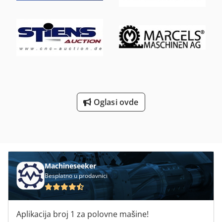
kružne valjci. Težina: oko 6700 kg, ukupne dimenzije X/Y/Z:
oko 2400 mm/1600 mm/1800 mm. Razgledanje moguće po
dogovoru. Cedpfoy Uyfvox Aitsrf
Oglasi ovde
Machineseeker
Besplatno u prodavnici
Aplikacija broj 1 za polovne mašine!