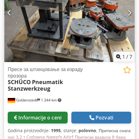
1
/
7
Пресе за штанцовање за израду
прозора
SCHÜCO
Pneumatik
Stanzwerkzeug
Goldenstedt
1.344 km
Informacije o ceni
Pozvati
Godina proizvodnje:
1995
, stanje:
polovno
, Притисна снага
око 3,2 т Codowva Nwepfx Aitjrf Притисак ваздуха 8 бара