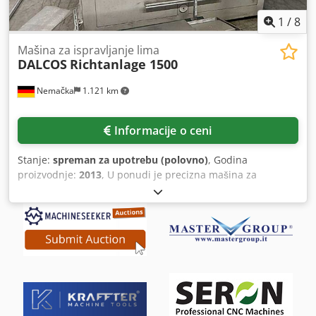
1
/
8
Mašina za ispravljanje lima
DALCOS
Richtanlage 1500
Nemačka
1.121 km
Informacije o ceni
Stanje:
spreman za upotrebu (polovno)
, Godina
proizvodnje:
2013
, U ponudi je precizna mašina za
ispravljanje lima. Širina materijala: 1500 mm, debljina
materijala: 1-2 mm, pogodna za: aluminijum, upravljanje:
Siemens Simatic OP177B. Opremljena izvlakom za
transport sa valjcima. Dodatno dostupni rezervni delovi:
Siemens Control Unit 24V DC (6SL3040-1NB00-0AA0),
Siemens kompaktni asinhroni motor 15kW (1PH7133-
2DF02-0BA0), Siemens sinhroni servomotor (1FK7042-
5AK71-1KG0), Siemens Sinamics Basic Line Module
(6SL3130-1TE22-0AA0), Siemens Simatic Panel OP177B, INA