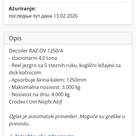
Ažuriranje:
последњи пут дана 13.02.2026
Opis
Decoiler RAZ-DV 1250/4
- stacionarni 4,0 tona
- Reel jezgro sa 5 steznih ruku, kuglični ležajevi sa
disk kočnicom
- Apsorbuje širina kalem: 1250mm
- Maksimalna nosivost: 3.000 kg
- Nosivost na dnu: 4.000 kg
Crodev I Um Nopfx Aitjf
Oglas je automatski preveden. Moguće su greške u
prevodu.