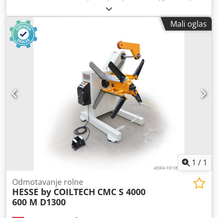
Макс. ход 20 мм Размак између стубова око 250 x 200 mm
Тежина машине око 52 кг Пнеуматска преса, пнеуматски
Mali oglas
пробијач, мултифункционални пробијач, универзални
пробијач, машина за пробијање Укључени разни алати,
види фотографије
1
/
1
Odmotavanje rolne
HESSE by COILTECH
CMC S 4000
600 M D1300