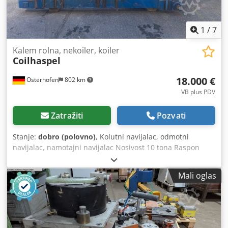
1
/
7
Kalem rolna, nekoiler, koiler
Coilhaspel
18.000 €
Osterhofen
802 km
VB plus PDV
Zatražiti
Pozvati
Stanje:
dobro (polovno)
, Kolutni navijalac, odmotni
navijalac, namotajni navijalac Nosivost 10 tona Raspon
širenja: do 508 mm unutrašnjeg prečnika Dužina širećeg
vretena: 1500 mm Dostupno više komada FU upravljanje
Mali oglas
Upravljački orman je obnovljen. Hidrauličko stezanje
koluta. Navijalac se može ručno poprečno pomerati preko
4 valjka. Godina proizvodnje i proizvođač nepoznati.
Crsdpfx Ajipx Ufjitof