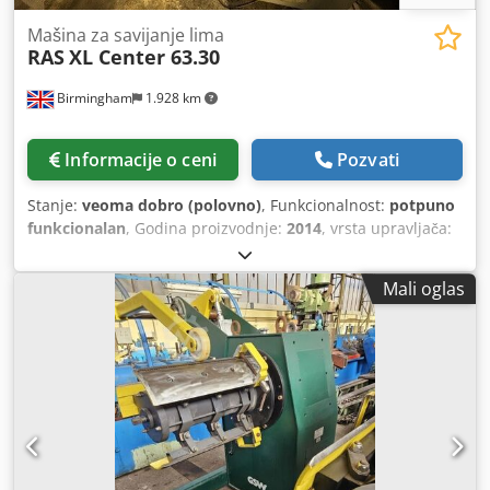
Mašina za savijanje lima
RAS
XL Center 63.30
Birmingham
1.928 km
Informacije o ceni
Pozvati
Stanje:
veoma dobro (polovno)
, Funkcionalnost:
potpuno
funkcionalan
, Godina proizvodnje:
2014
, vrsta upravljača:
CNC upravljanje
, Oprema:
CE oznaka
, Polovna CNC
savijačica Ras XL Center 63.30, CNC savijačica za gore-dole
Mali oglas
savijanje, 3 metra na prodaju Kapacitet: Savijačka dužina
od 3.2 metra (3.200 mm) odnosno 126 inča i rad sa čelikom
do debljine 1.5 mm (16 gauge). Dvosmerno savijanje:
Mašina omogućava savijanje materijala i naviše i naniže,
čime se umanjuje potreba za ručnim rukovanjem
materijalom i povećava brzina proizvodnje. Precizna
tehnologija: Opremljena sa pet servo-motora sa
regulacijom brzine za brzi rad i programabilnim
pozicijama gripa za izradu suženih ili konusnih delova.