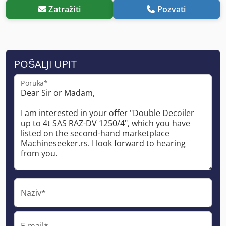
Zatražiti
Pozvati
POŠALJI UPIT
Poruka*
Naziv*
E-mail*