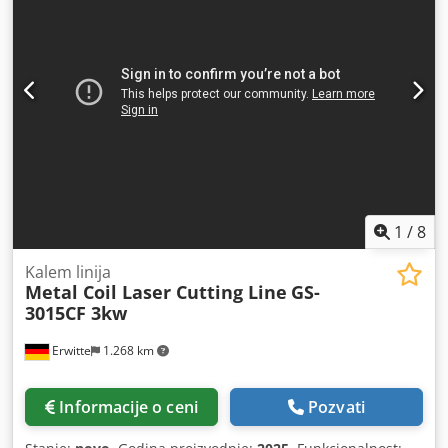
1
/
8
Kalem linija
Metal Coil Laser Cutting Line
GS-
3015CF 3kw
Erwitte
1.268 km
Informacije o ceni
Pozvati