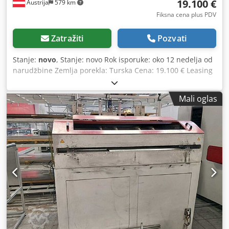
19.100 €
Austrija
579 km
Fiksna cena plus PDV
Zatražiti
Pozvati
Stanje:
novo
, Stanje: novo Rok isporuke: oko 12 nedelja od
narudžbine Zemlja porekla: Turska Cena: 19.100 € Leasing
rata: 366,72 € Težina kalema: 4.000 kg Maks. spoljašnji
prečnik kalema: 1.300 mm Min. unutrašnji prečnik kalema:
Mali oglas
450–550 mm Maks. širina kalema: 600 mm Cjdpfx Ajwirz
Ejitsrf Min. širina kalema: 50 mm Min. širina kalema kod
verzije sa pneumatskom pritisnom rukom: 80 mm
Motorizovani pogon Mehanički podesivo jezgro kalema sa 4
čegrtaljke Regulacija brzine odvijanja kao i vremena
ubrzanja i kočenja Fotoelektrični približni senzor SICK za
kontrolu opuštenosti ALTERNATIVE (cene na upit): Verzija
sa pneumatskom pritisnom rukom Verzija bez pogona, sa
kočnicom, sa ili bez pneumatske pritisne ruke