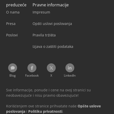
preduzeće
Pravne informacije
O nama
Impresum
Presa
Opšti uslovi poslovanja
Poslovi
Pravila tržišta
Izjava o zaštiti podataka
Blog
Facebook
X
LinkedIn
Sve informacije, ponude i cene na ovoj stranici su
neobavezujuće i nisu pravno obavezujuće!
Korišćenjem ove stranice prihvatate naše
Opšte uslove
poslovanja
i
Politiku privatnosti
.