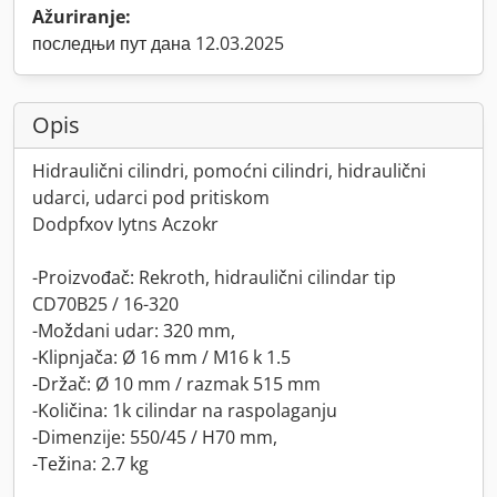
Ažuriranje:
последњи пут дана 12.03.2025
Opis
Hidraulični cilindri, pomoćni cilindri, hidraulični
udarci, udarci pod pritiskom
Dodpfxov Iytns Aczokr
-Proizvođač: Rekroth, hidraulični cilindar tip
CD70B25 / 16-320
-Moždani udar: 320 mm,
-Klipnjača: Ø 16 mm / M16 k 1.5
-Držač: Ø 10 mm / razmak 515 mm
-Količina: 1k cilindar na raspolaganju
-Dimenzije: 550/45 / H70 mm,
-Težina: 2.7 kg