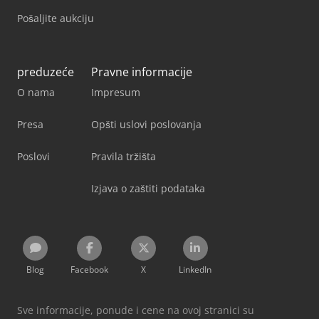
Pošaljite aukciju
preduzeće
Pravne informacije
O nama
Impresum
Presa
Opšti uslovi poslovanja
Poslovi
Pravila tržišta
Izjava o zaštiti podataka
Blog
Facebook
X
LinkedIn
Sve informacije, ponude i cene na ovoj stranici su