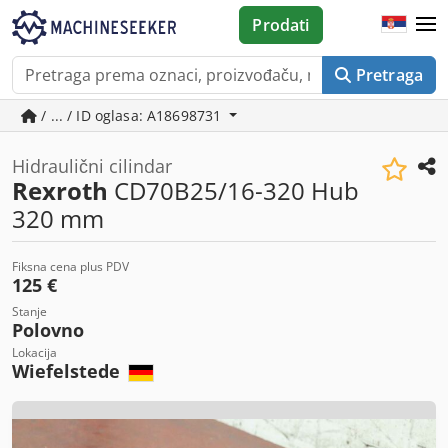
Prodati
Pretraga
/ ... / ID oglasa: A18698731
Hidraulični cilindar
Rexroth
CD70B25/16-320 Hub
320 mm
Fiksna cena plus PDV
125 €
Stanje
Polovno
Lokacija
Wiefelstede