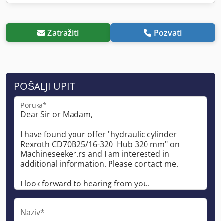
Zatražiti
Pozvati
POŠALJI UPIT
Poruka*
Naziv*