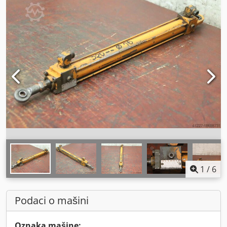
1
/
6
Podaci o mašini
Oznaka mašine: