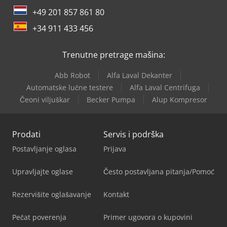
+49 201 857 861 80
+34 911 433 456
Trenutne pretrage mašina:
Abb Robot
Alfa Laval Dekanter
Automatske lučne testere
Alfa Laval Centrifuga
Čeoni viljuškar
Becker Pumpa
Alup Kompresor
Prodati
Servis i podrška
Postavljanje oglasa
Prijava
Upravljajte oglase
Često postavljana pitanja/Pomoć
Rezervišite oglašavanje
Kontakt
Pečat poverenja
Primer ugovora o kupovini