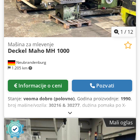
1
/
12
Mašina za mlevenje
Deckel Maho
MH 1000
Neubrandenburg
1.205 km
Informacije o ceni
Pozvati
Stanje:
veoma dobro (polovno)
, Godina proizvodnje:
1990
,
broj mašine/vozila:
30216 & 30277
, dužina pomaka po X-
osi:
1.000 mm
, udaljenost pomeranja ose X:
1.000 mm
,
Univerzalna mašina za mlevenje alata Napravi: MAHO
Mali oglas
Model: MH 1000 2x dostupno! x-travel 1000 mm Držač
alata SK 40 Digitalni. Glava se omaže +/- . Nagib stola i
nagib +/- . Quill šlog. - digitalni ekran sa 3 ose - Univerzalni