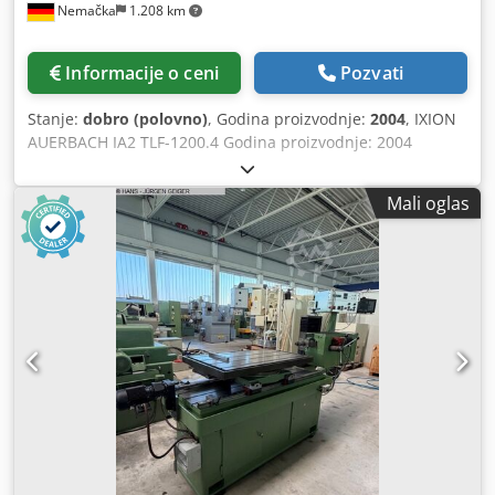
Nemačka
1.208 km
Informacije o ceni
Pozvati
Stanje:
dobro (polovno)
, Godina proizvodnje:
2004
, IXION
AUERBACH IA2 TLF-1200.4 Godina proizvodnje: 2004
Fabrika remontovana: 2023 Upravljanje: HEIDENHAIN 430M
X osa (sto, uzdužno): 1.200 mm Y osa (jedinica za duboko
Mali oglas
bušenje-glodanje, vertikalno): 1.200 mm Z osa (toranj,
horizontalno): 700 mm W osa (jedinica za duboko bušenje-
glodanje, horizontalno): 1.200 mm A osa (zakretanje
jedinice za duboko bušenje-glodanje): +25°/-15° B osa (NC
rotacioni sto): 360° NC rotacioni sto sa 5 steznih žlebova:
1.000 x 1.000 mm Maks. težina obratka: 7.000 kg Nazivna
snaga pogona (S1 / S6): 12 / 18,5 kW Obrtni moment: 115
Nm Opseg obrtaja: 60 - 6.000 o/min Maks. dubina bušenja
(u jednom potezu): 1.200 mm (2 podržavajuće lunete)
Visokopritisni rashladni sistem za ulje za duboko bušenje:
100 bara i 42 l/min Menjač alata za 24 alata Crjdpfx
Ajydmuuohuof sa izduvavanjem vretena Maksimalna
dužina alata: 300 mm Maksimalna težina alata: 3,5 kg