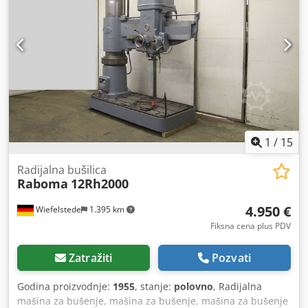
1
/
15
Radijalna bušilica
Raboma
12Rh2000
4.950 €
Wiefelstede
1.395 km
Fiksna cena plus PDV
Zatražiti
Pozvati
Godina proizvodnje:
1955
, stanje:
polovno
, Radijalna
mašina za bušenje, mašina za bušenje, mašina za bušenje