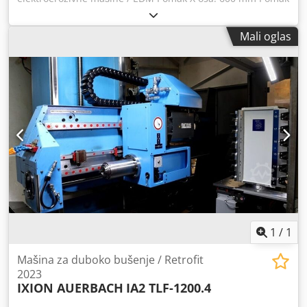
Y osa: 400 mm Pomak Z osa: 450 mm Veličina stola X: 750
mm Veličina stola Y: 600 mm Maks. dimenzije obratka X:
Mali oglas
1040 mm Maks. dimenzije obratka Y: 730 mm Maks.
dimenzije obratka Z: 410 mm Maksimalna težina elektrode:
50 kg Maksimalna težina obratka: 1600 kg Generator: 64
ampera Hladnjak Spuštajući rezervoar Charmilles
upravljanje Charmilles kontrolni sistem Precizna obrada
alata i kalupa Credpfxeym Rr Ns Ahusf Integrisani
generator Dijelektrični sistem sa hlađenjem Pogodno za
izradu alata i kalupa
1
/
1
Mašina za duboko bušenje / Retrofit
2023
IXION AUERBACH
IA2 TLF-1200.4