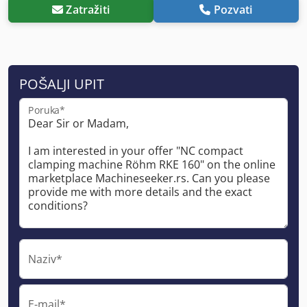
Zatražiti
Pozvati
POŠALJI UPIT
Poruka*
Naziv*
E-mail*