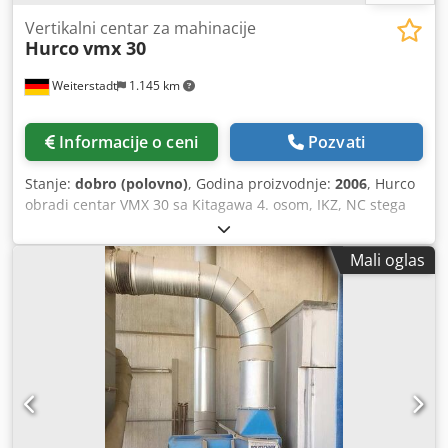
Vertikalni centar za mahinacije
Hurco
vmx 30
Weiterstadt
1.145 km
Informacije o ceni
Pozvati
Stanje:
dobro (polovno)
, Godina proizvodnje:
2006
, Hurco
obradi centar VMX 30 sa Kitagawa 4. osom, IKZ, NC stega
125, razni držači alata, očuvano stanje Codpexrcnlsfx
Ahujrf
Mali oglas