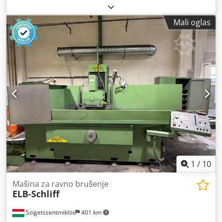
buma -Projekcija: 2055 mm -mašinsko rastojanje stola do
držača za vreteno: 1700 mm - Montaža korneta: MK5 -
Mali oglas
Snaga motora: 7,5 kW -Brzine: 11.2-1400 rpm -Columns: Ø
450 mm -Potez vretenama: 540 mm - Tapkanje uređaja -
Automatski feed: 0.037-2.0 mm/rev -Stegnuta površina: 920
x 1600 mm Crodpfx Ahod Enr Ijujf -Dimenzije:
2580/1110/H3450 mm -Težina: 6465 kg
1
/
10
Mašina za ravno brušenje
ELB-Schliff
Szigetszentmiklós
401 km