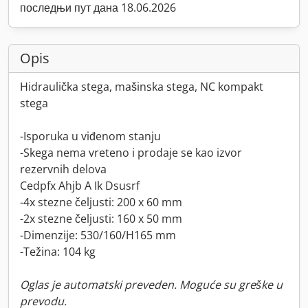
последњи пут дана 18.06.2026
Opis
Hidraulička stega, mašinska stega, NC kompakt
stega
-Isporuka u viđenom stanju
-Skega nema vreteno i prodaje se kao izvor
rezervnih delova
Cedpfx Ahjb A Ik Dsusrf
-4x stezne čeljusti: 200 x 60 mm
-2x stezne čeljusti: 160 x 50 mm
-Dimenzije: 530/160/H165 mm
-Težina: 104 kg
Oglas je automatski preveden. Moguće su greške u
prevodu.