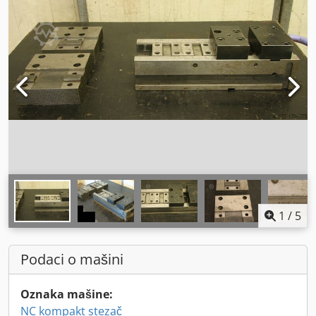
1
/
5
Podaci o mašini
Oznaka mašine:
NC kompakt stezač