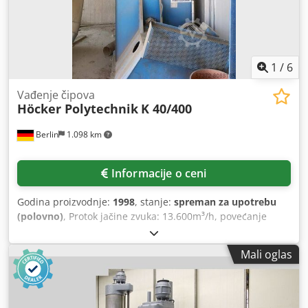
1
/
6
Vađenje čipova
Höcker Polytechnik
K 40/400
Berlin
1.098 km
Informacije o ceni
Godina proizvodnje:
1998
, stanje:
spreman za upotrebu
(polovno)
, Protok jačine zvuka: 13.600m³/h, povećanje
pritiska: 3100Pa, brzina: 1500/min, motorna snaga: 18.5kW,
težina: 790kg, sa kontejnerom za čipove STBB HAB S,
Mali oglas
uključujući kompletnu dokumentaciju. Crjdpfx Ahsi A Ix
Heuef