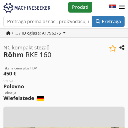
Prodati
Pretraga
/ ... / ID oglasa: A1796375
NC kompakt stezač
Röhm
RKE 160
Fiksna cena plus PDV
450 €
Stanje
Polovno
Lokacija
Wiefelstede