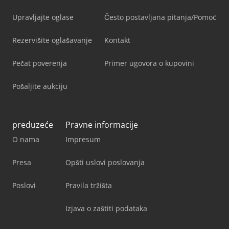
Upravljajte oglase
Često postavljana pitanja/Pomoć
Rezervišite oglašavanje
Kontakt
Pečat poverenja
Primer ugovora o kupovini
Pošaljite aukciju
preduzeće
Pravne informacije
O nama
Impresum
Presa
Opšti uslovi poslovanja
Poslovi
Pravila tržišta
Izjava o zaštiti podataka