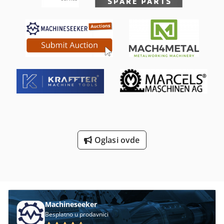
brzi hod: 6m/min. Prečnik alata: 130mm/100mm,
maksimalna dužina alata: 250mm, maksimalna težina
alata: 6kg. Dimenzije mašine: cca
3150mm/3750mm/2150mm, težina: cca 3600kg,
upravljanje: Heidenhain 432. Dostupna dokumentacija.
Pregled na licu mesta je moguć. Crsdpfx Ahoxu I Atjusf
Oglasi ovde
Machineseeker
Besplatno u prodavnici