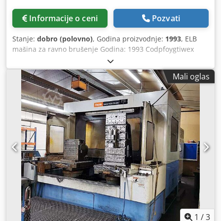
Informacije o ceni
Pozvati
Stanje:
dobro (polovno)
, Godina proizvodnje:
1993
, ELB
mašina za ravno brušenje Godina: 1993 Codpfoygtiwex
Ahusrf Veličina magnetnog stola: 1500x550 mm Sa
automatskim pomeranjem po dubini Sa uređajem za
Mali oglas
oblikovanje brusnog točka Rezervoar za rashladnu tečnost
sa papirnom trakom Veliki broj brusnih točkova
1
/
3