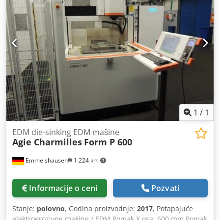
sto 1.250 x 740 mm (T-slot 16 mm) - Vertikalna milina glava
SK 40 sa zatezanjem konca S 20 x 2 - 6 autom. Quill feedovi
0.02/0.03/0.05/0.08/0.12/0.20 mm/rpm - Centralno
podmazivanje, ručno operisano Mašina je otvorena za
javnost. Crjdpsp S Schefx Ahujf Spremni za momentalnu
upotrebu Besplatno utovar, prevoz nema problema.
1
/
1
EDM die-sinking EDM mašine
Agie Charmilles
Form P 600
Emmelshausen
1.224 km
Informacije o ceni
Pozvati
Stanje:
polovno
, Godina proizvodnje:
2017
, Potapajuće
elektroerozivne mašine / EDM Pomak X osa: 600 mm Pomak