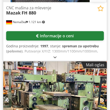
CNC mašina za mlevenje
Mazak
FH 880
Nemačka
1.121 km
Informacije o ceni
Godina proizvodnje:
1997
, stanje:
spreman za upotrebu
(polovno)
, Putovanje X/Y/Z: 1300mm/1100mm/1000mm,
dimenzije stola X/Y: 800mm/800mm, broj paleta: 14, max.
opterećenje stola: 2200kg, indeksiranje stola: 0.001°.
Mali oglas
Brzina: 7000rpm, snaga vretena: 50hp, časopis alata: 80.
Dimenzije X/Y/Z: oko 7000mm/3400mm/3800mm, težina:
oko 24000kg. Moguća je inspekcija na licu mesta. Cedpetx
Dn Usfx Ahusrf