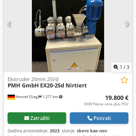
sklopiva kupola DN 450 1 cev za punjenje povučena DN 80
Klip: Konus se završava u DN 150 prirubnici sa kutijom za
ekstrakciju inače prema skici i fotografijama
1
/
3
Ekstruder 20mm 25l/d
PMH GmbH
EX20-25d Nirtiert
19.800 €
Hennef (Sieg)
1.271 km
EXW Fiksna cena plus PDV
Zatražiti
Pozvati
Godina proizvodnje:
2023
, stanje:
skoro kao nov