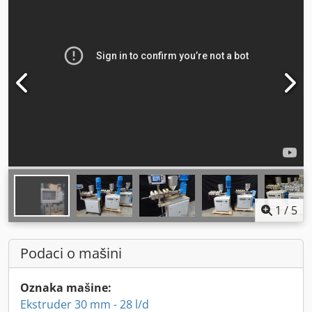
1
/
5
Podaci o mašini
Oznaka mašine:
Ekstruder 30 mm - 28 l/d