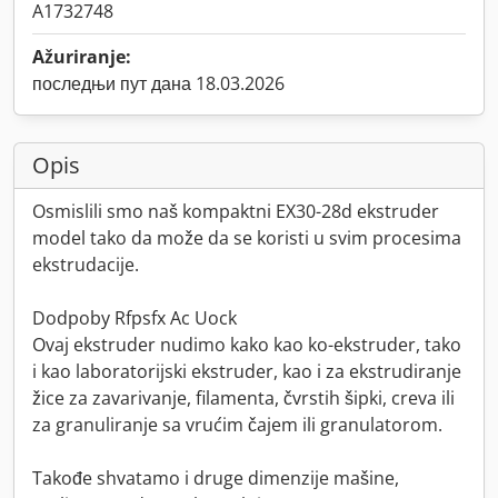
A1732748
Ažuriranje:
последњи пут дана 18.03.2026
Opis
Osmislili smo naš kompaktni EX30-28d ekstruder
model tako da može da se koristi u svim procesima
ekstrudacije.
Dodpoby Rfpsfx Ac Uock
Ovaj ekstruder nudimo kako kao ko-ekstruder, tako
i kao laboratorijski ekstruder, kao i za ekstrudiranje
žice za zavarivanje, filamenta, čvrstih šipki, creva ili
za granuliranje sa vrućim čajem ili granulatorom.
Takođe shvatamo i druge dimenzije mašine,