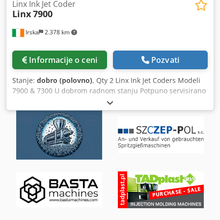
Linx Ink Jet Coder
Linx
7900
Irska
2.378 km
Informacije o ceni
Pozvati
Stanje:
dobro (polovno)
, Qty 2 Linx Ink Jet Coders Modeli
7900 & 7300 U dobrom radnom stanju Potpuno servisirano
Djdjkyumkjpfx Ac Ujck U radnom stanju