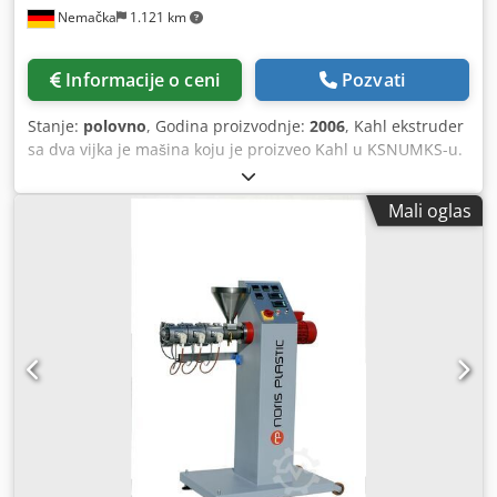
Nemačka
1.121 km
Informacije o ceni
Pozvati
Stanje:
polovno
, Godina proizvodnje:
2006
, Kahl ekstruder
sa dva vijka je mašina koju je proizveo Kahl u KSNUMKS-u.
Trenutno se skladišti u Nemačkoj i opremljen je
kontejnerom za fino zrno, ispuštanjem finog zrna, vrećom
Mali oglas
za fino zrno, jedinicom za pojas (tip: BTK 1510-0),
dodavanjem vode, ekstruderom i ventilatorom za dovod
vazduha i remontovan je 2016. godine. To takođe uključuje
uklanjanje prašine, tumbler ekran, uklanjanje prašine,
završnu ambalažu, pojas za kosu, rezervoar proizvoda,
lanac transporter, ciklon, rotacioni ventil, razvodnik, kesa
za prašinu, izduvni ventilator, protok vazduha rotacioni
sušara, feed sto, mikser i dodatni dovod vazduha ventilator
i pojas za kosu. Uslovi isporuke su FCA. Dcodpsvfxqyefx Ac
Usk Opremu: KSNUMKS k stol za hranjenje, KSNUMKS k
transporter lanca cevi, KSNUMKS k mikser 1 k dodavanje
vode, 1 k ekstruder, 1 k ventilator za dovod vazduha,