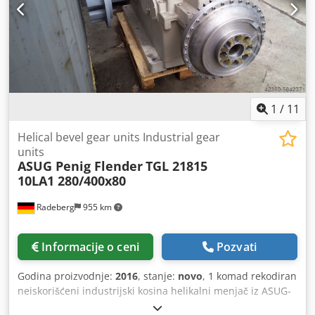
[V] 230 Regulacija temperature: električni grejači
otpornosti, izvedeni od sljude. Maks. temperatura obrade
[°C] 300 Električni ormarić i upravljačka ploča
Elektroinstalacija ekstrudera se nalazi u postolju mašine.
Postolje sadrži sve potrebne sklopne, upravljačke i
indikatorske uređaje. Zona dovodnog materijala je hlađena
vodom, priključak za vodu je obezbeđen od strane kupca, a
rashladna jedinica za hlađenje vode nije uključena u
1
/
11
ponudu. Alati za ekstruder nisu deo ponude.
Helical bevel gear units Industrial gear
units
ASUG Penig Flender
TGL 21815
10LA1 280/400x80
Radeberg
955 km
Informacije o ceni
Pozvati
Godina proizvodnje:
2016
, stanje:
novo
, 1 komad rekodiran
neiskorišćeni industrijski kosina helikalni menjač iz ASUG-
a. TGL 21815 Obnavljaju se svi delovi menjača, osim