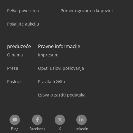
Pečat poverenja
Primer ugovora o kupovini
Pošaljite aukciju
preduzeće
Pravne informacije
O nama
Impresum
Presa
Opšti uslovi poslovanja
Poslovi
Pravila tržišta
Izjava o zaštiti podataka
Blog
Facebook
X
LinkedIn