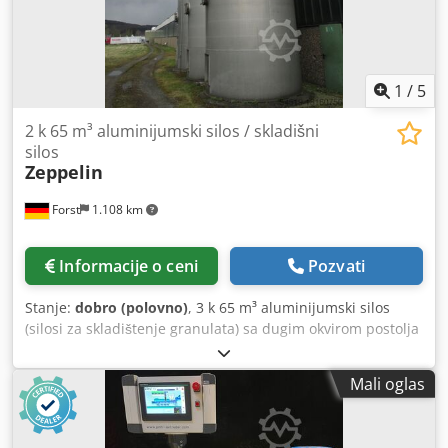
1
/
5
2 k 65 m³ aluminijumski silos / skladišni
silos
Zeppelin
Forst
1.108 km
Informacije o ceni
Pozvati
Stanje:
dobro (polovno)
, 3 k 65 m³ aluminijumski silos
(silosi za skladištenje granulata) sa dugim okvirom postolja
(koristi) Kapacitet cca. 65.000 Ltr. Prečnik (iznutra) oko
3.000 mm Ukupna visina oko 12.000 mm Nasipna gustina:
Mali oglas
0,6 kg / dm³ Nagib konusa: 90 stepeni Priključci na gornjem
spratu: Djdpfxovmidye Ac Uock 1 ventilacijska mlaznica sa
DN 200 haubom 1 prirubnica mlaznica DN 100 U kaputu: 1