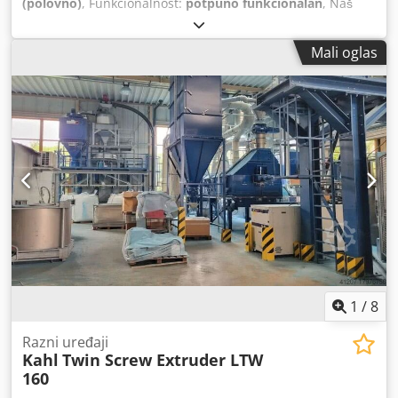
(polovno)
, Funkcionalnost:
potpuno funkcionalan
, Naš
kompaktni ekstruder model EX20-25d Proizvođač: PMH
GmbH Prečnik puža [mm]: 20 Dužina puža [L/D]: 25 Brzina
Mali oglas
obrtaja puža [min-1]: 10-192 Puž: nitriran Obrtni moment:
55 Nm Pogon: trofazni elektromotor sa frekventnim
regulatorom Dcodpfx Aeq R Tkwsc Uek Snaga pogona [kW]:
1,1 kW Materijal cilindra: nitriran Električne priključne
vrednosti: 3 / N / PE Napajanje [V]: 400 V na 50 Hz
Upravljački napon [V]: 24 V Keramičke grejače trake [W]:
1200 W Broj grejača: 3 Maks. kapacitet: cca 5 kg/h Maks.
procesna temperatura [°C]: 300
1
/
8
Razni uređaji
Kahl
Twin Screw Extruder LTW
160