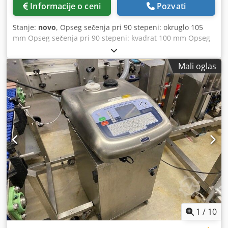
Informacije o ceni
Pozvati
Stanje:
novo
, Opseg sečenja pri 90 stepeni: okruglo 105
mm Opseg sečenja pri 90 stepeni: kvadrat 100 mm Opseg
sečenja pri 90 stepeni: pravougaonik 100 x 105 mm
Dimenzije testere: 1335 x 13 x 0,65 mm Dimenzije D x Š x V:
Mali oglas
650 x 310 x 300 mm Brzina trake: 30 - 80 m/min Ukupna
potrebna snaga: 0,95 kW Dcodpefv Aq Rsfx Ac Uek Težina
mašine cca 18 kg Akcijska cena!! Berg & Schmid - Montažna
trakasta testera PBS 90 ESC Snažna i posebno robusna
trakasta testera za metal sa radnim stolom od
aluminijumske livene legure i besprekidno podesivom
brzinom sečenja za kose rezove do 60° Udeo troškova
transporta: 25,-EUR Slike su od identičnog modela PBS 110.
1
/
10