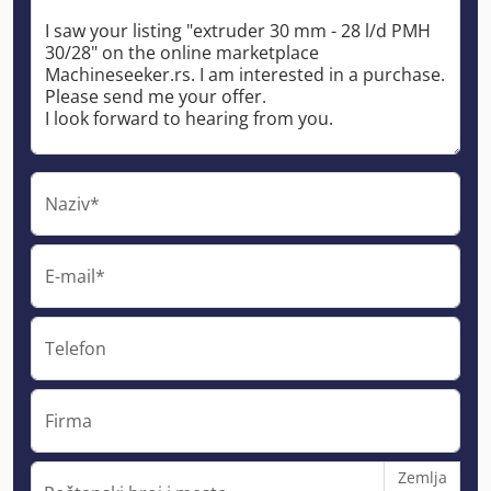
Naziv*
E-mail*
Telefon
Firma
Zemlja