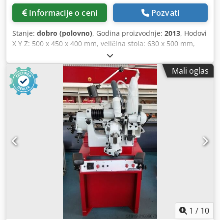
Informacije o ceni
Pozvati
Stanje:
dobro (polovno)
, Godina proizvodnje:
2013
, Hodovi
X Y Z: 500 x 450 x 400 mm, veličina stola: 630 x 500 mm,
nosivost stola: 200 kg, osa B: -5/+110 stepeni, osa C: 360°
(0,001 stepen), brzina vretena: 12.000 obrtaja/min, konus
Mali oglas
vretena: ISO 40, magacin alata sa 30 stanica (ATC), Siemens
840D upravljanje, transporter za strugotinu. Dcsdpfx
Aszicmpec Usk
1
/
10