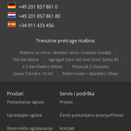
+49 201 857 861 0
+49 201 857 861 80
+34 911 433 456
Trenutne pretrage mašina:
Mašine za seno, okretači sena i livadski uređaji
160 Kw Motor
Agregat Sata 160 Kva Dizel Samo 85
2 2 Kw Elektro Motor
Privezak 2 Osovine
Glave Cilindra 1H 65
Paternoster i skladišni liftovi
Prodati
Servis i podrška
Postavljanje oglasa
Prijava
Upravljajte oglase
Često postavljana pitanja/Pomoć
Rezervišite oglašavanje
Kontakt