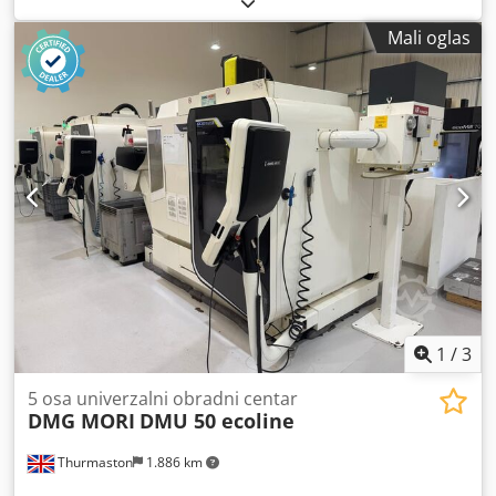
usmeravanje Dcjdpsf Uc Urefx Ac Usk
Mali oglas
1
/
3
5 osa univerzalni obradni centar
DMG MORI
DMU 50 ecoline
Thurmaston
1.886 km