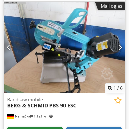
stambenog !!! Prevrat kandži: 800 mm (samo jedna
Mali oglas
polovina dostupna) Dsdpfx Acsgwlrdo Ujck Maksimalni
prekjuč: 27.829 Nm Odnos zupčanika: i= 1:80 max.
napajanje: 51 kW fil od ulja: 170 kg Brzina: n1= 1400
Brzina: n2= 17,5 težina: 1450 Kg Otvor prečnika d1: 65mm
Otvor prečnika d2: 160 mm Visina okna h1: 500 mm
Ukupna visina h2: 925mm Dužina od baze: 1170 mm !!
Menjač nema hladnjak za ulje!
1
/
6
Bandsaw mobile
BERG & SCHMID
PBS 90 ESC
Nemačka
1.121 km