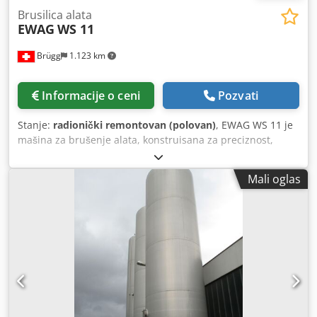
Brusilica alata
EWAG
WS 11
Brügg
1.123 km
Informacije o ceni
Pozvati
Stanje:
radionički remontovan (polovan)
, EWAG WS 11 je
mašina za brušenje alata, konstruisana za preciznost,
visoku tačnost i pouzdanost. X/Y/Z 100 mm; brusni točak
Ø75 mm; osa A: -135°/+30°; radno vreteno 100–1300 o/min;
Mali oglas
vertikalno podešavanje 100 mm; prihvat kolevki 20 W.
Brusno vreteno 2500–7100 o/min; 380 V, 60 Hz; 0,4 kW;
~350 kg; dimenzije 1000×1000×1800 mm. Oprema: set
prihvatnih čaura, prirubnice, držač brusnog točka, lampa,
Z-podesiva jedinica. Omogućava uske tolerancije; Sektori:
automobilska industrija, avioindustrija, časovničarstvo,
medicinska tehnika. Dsdpfxsyxnz Tj Ac Ujck