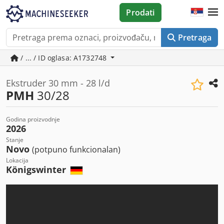
Prodati
Pretraga
/ ... / ID oglasa: A1732748
Ekstruder 30 mm - 28 l/d
PMH
30/28
Godina proizvodnje
2026
Stanje
Novo
(potpuno funkcionalan)
Lokacija
Königswinter