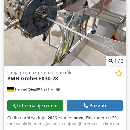
1
/
3
Linija premaza za male profile
PMH GmbH
EX30-28
Hennef (Sieg)
1.271 km
Informacije o ceni
Pozvati
Godina proizvodnje:
2026
, stanje:
novo
, Ekstruder od 30
mm sa ukrštenom glavom za najmanji premaz, sa kupkom
za hlađenje, vučenjem i vijuganjem sa uređajem za