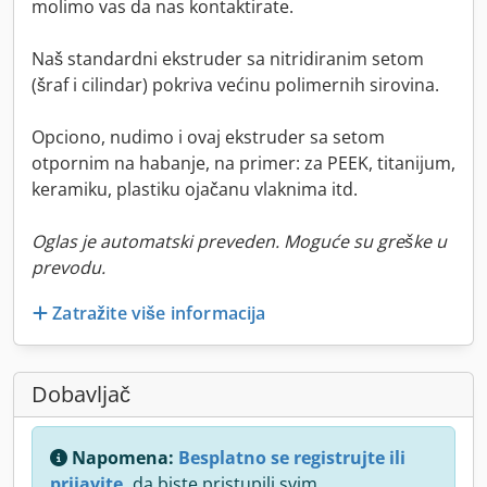
molimo vas da nas kontaktirate.
Naš standardni ekstruder sa nitridiranim setom
(šraf i cilindar) pokriva većinu polimernih sirovina.
Opciono, nudimo i ovaj ekstruder sa setom
otpornim na habanje, na primer: za PEEK, titanijum,
keramiku, plastiku ojačanu vlaknima itd.
Oglas je automatski preveden. Moguće su greške u
prevodu.
Zatražite više informacija
Dobavljač
Napomena:
Besplatno se registrujte ili
prijavite,
da biste pristupili svim