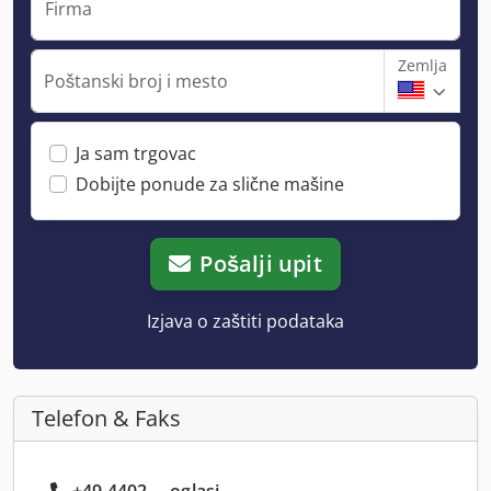
Firma
Zemlja
Poštanski broj i mesto
Ja sam trgovac
Dobijte ponude za slične mašine
Pošalji upit
Izjava o zaštiti podataka
Telefon & Faks
+49 4402 ... oglasi