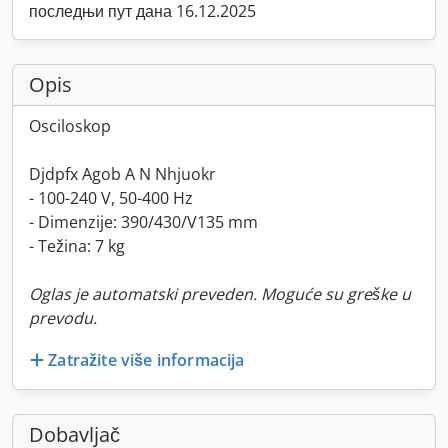
последњи пут дана 16.12.2025
Opis
Osciloskop
Djdpfx Agob A N Nhjuokr
- 100-240 V, 50-400 Hz
- Dimenzije: 390/430/V135 mm
- Težina: 7 kg
Oglas je automatski preveden. Moguće su greške u
prevodu.
Zatražite više informacija
Dobavljač