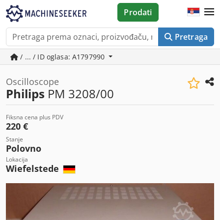
Prodati
Pretraga
/ ... / ID oglasa: A1797990
Oscilloscope
Philips
PM 3208/00
Fiksna cena plus PDV
220 €
Stanje
Polovno
Lokacija
Wiefelstede