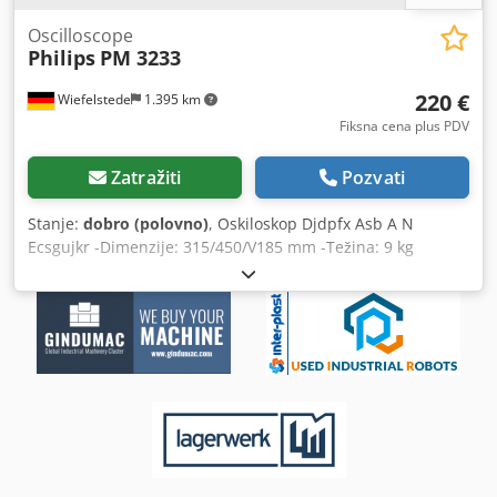
Oscilloscope
Philips
PM 3233
220 €
Wiefelstede
1.395 km
Fiksna cena plus PDV
Zatražiti
Pozvati
Stanje:
dobro (polovno)
, Oskiloskop Djdpfx Asb A N
Ecsgujkr -Dimenzije: 315/450/V185 mm -Težina: 9 kg