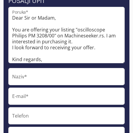
POŠALJI UPIT
Poruka*
Naziv*
E-mail*
Telefon