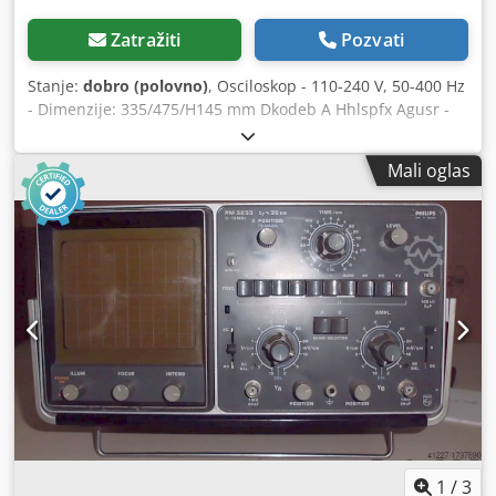
Zatražiti
Pozvati
Stanje:
dobro (polovno)
, Osciloskop - 110-240 V, 50-400 Hz
- Dimenzije: 335/475/H145 mm Dkodeb A Hhlspfx Agusr -
Težina: 7 kg
Mali oglas
1
/
3