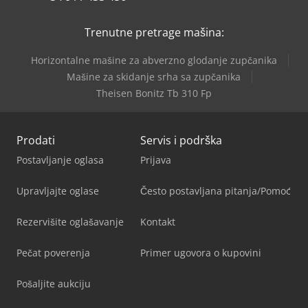
Trenutne pretrage mašina:
Horizontalne mašine za abverzno glodanje zupčanika
Mašine za skidanje srha sa zupčanika
Theisen Bonitz Tb 310 Fp
Prodati
Servis i podrška
Postavljanje oglasa
Prijava
Upravljajte oglase
Često postavljana pitanja/Pomoć
Rezervišite oglašavanje
Kontakt
Pečat poverenja
Primer ugovora o kupovini
Pošaljite aukciju