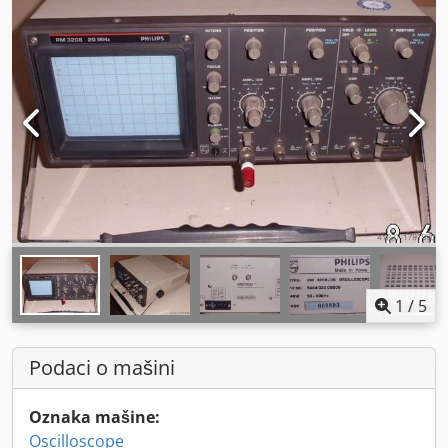
1
/
5
Podaci o mašini
Oznaka mašine:
Oscilloscope