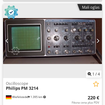
Mali oglas
1
/
4
Oscilloscope
Philips
PM 3214
220 €
Wiefelstede
1.395 km
Fiksna cena plus PDV