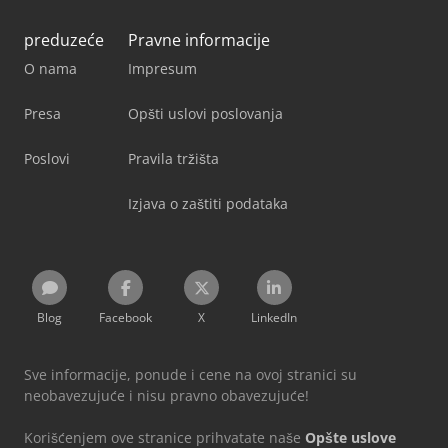
preduzeće
Pravne informacije
O nama
Impresum
Presa
Opšti uslovi poslovanja
Poslovi
Pravila tržišta
Izjava o zaštiti podataka
Blog
Facebook
X
LinkedIn
Sve informacije, ponude i cene na ovoj stranici su
neobavezujuće i nisu pravno obavezujuće!
Korišćenjem ove stranice prihvatate naše
Opšte uslove