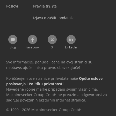
Poslovi
Pravila tržišta
Izjava o zaštiti podataka
Blog
Facebook
X
LinkedIn
Sve informacije, ponude i cene na ovoj stranici su
neobavezujuće i nisu pravno obavezujuće!
Korišćenjem ove stranice prihvatate naše
Opšte uslove
poslovanja
i
Politiku privatnosti
.
Navedene robne marke pripadaju svojim vlasnicima.
Machineseeker Group GmbH ne preuzima odgovornost za
sadržaj povezanih eksternih internet stranica.
© 1999 - 2026 Machineseeker Group GmbH