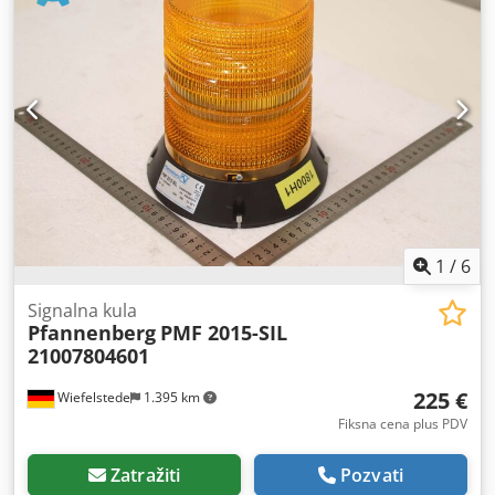
1
/
6
Signalna kula
Pfannenberg
PMF 2015-SIL
21007804601
225 €
Wiefelstede
1.395 km
Fiksna cena plus PDV
Zatražiti
Pozvati