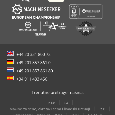
+44 20 331 800 72
+49 201 857 861 0
+49 201 857 861 80
+34 911 433 456
Trenutne pretrage mašina:
Fz 08
G4
Mašine za seno, okretači sena i livadski uređaji
Fz 0