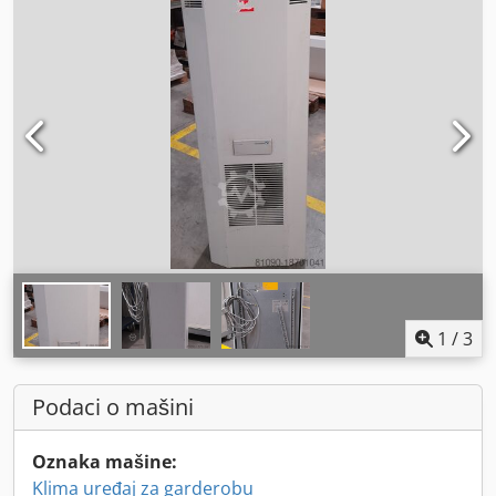
1
/
3
Podaci o mašini
Oznaka mašine:
Klima uređaj za garderobu