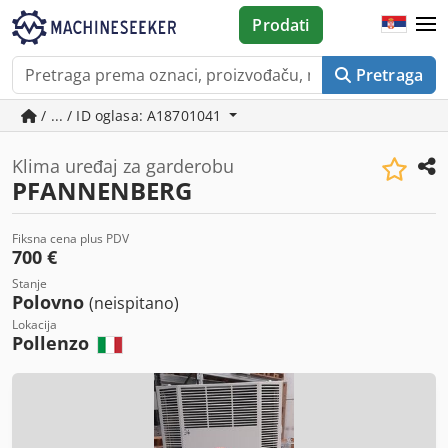
Prodati
Pretraga
/ ... / ID oglasa: A18701041
Klima uređaj za garderobu
PFANNENBERG
Fiksna cena plus PDV
700 €
Stanje
Polovno
(neispitano)
Lokacija
Pollenzo