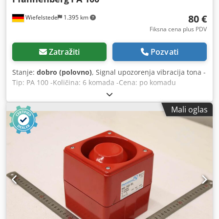
80 €
Wiefelstede
1.395 km
Fiksna cena plus PDV
Zatražiti
Pozvati
Stanje:
dobro (polovno)
, Signal upozorenja vibracija tona -
Tip: PA 100 -Količina: 6 komada -Cena: po komadu
Cedpfxsb A S Ehe Ahtsrf -Težina: 0.2 kg / komad
Mali oglas