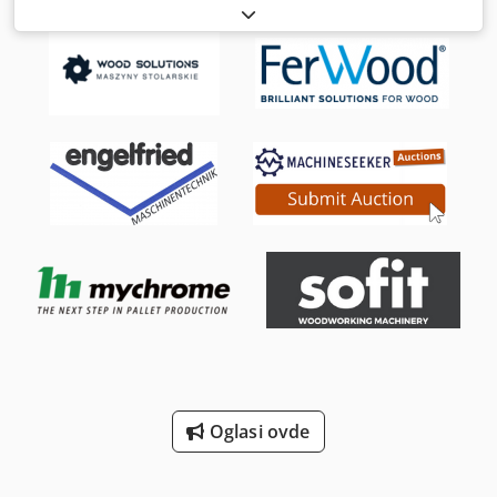
kontrolu hlađeni vodom Fabr.PFANNENBERG Type:PWS
7412 YOC 2013. Cena je za 1.komad.
Oglasi ovde