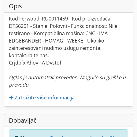
Opis
Kod Ferwood: RU0011459 - Kod proizvođača:
DTS6201 - Stanje: Polovni - Funkcionalnost: Nije
testirano - Kompatibilna mašina: CNC - IMA
EDGEBANDER - HOMAG - WEEKE - Ukoliko
zainteresovani nudimo uslugu remonta,
kontaktirajte nas.
Crjdpfx Ahov I A Dvstof
Oglas je automatski preveden. Moguće su greške u
prevodu.
Zatražite više informacija
Dobavljač