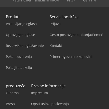
Paternoster i skladišni liftovi
Fz 37
Ga 11 Ff
Prodati
Servis i podrška
Postavljanje oglasa
Prijava
Upravljajte oglase
Često postavljana pitanja/Pomoć
Rezervišite oglašavanje
Kontakt
Pečat poverenja
Primer ugovora o kupovini
Pošaljite aukciju
preduzeće
Pravne informacije
O nama
Impresum
Presa
Opšti uslovi poslovanja