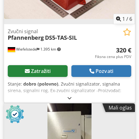
1
/
6
Zvučni signal
Pfannenberg
DS5-TAS-SIL
320 €
Wiefelstede
1.395 km
Fiksna cena plus PDV
Zatražiti
Pozvati
Stanje:
dobro (polovno)
, Zvučni signalizator, signalna
sirena, signalni rog, Ex-zvučni signalizator -Proizvođač:
Pfannenberg, zvučni signalizator -Tip: DS5-TAS-SIL
Codpfxsxva Ece Ahtorf -Signalni rog: 31 ton -Dimenzije:
Mali oglas
160/150/V145 mm -Težina: 2,3 kg