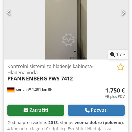
1
/
3
Kontrolni sistemi za hlađenje kabineta-
Hlađena voda
PFANNENBERG
PWS 7412
1.750 €
Iserlohn
1.291 km
VB plus PDV
Zatražiti
Pozvati
Godina proizvodnje:
2013
, stanje:
veoma dobro (polovno)
,
4.Komad na lageru Crjdpfjiicp Esx Ahtef Hladnjaci za