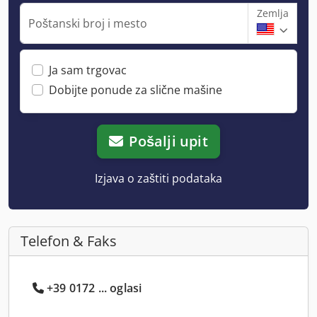
Zemlja
Poštanski broj i mesto
Ja sam trgovac
Dobijte ponude za slične mašine
Pošalji upit
Izjava o zaštiti podataka
Telefon & Faks
+39 0172 ... oglasi