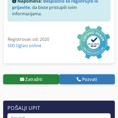
Napomena:
Besplatno se registrujte ili
prijavite,
da biste pristupili svim
informacijama.
Registrovan od: 2020
500 Oglasi online
Zatražiti
Pozvati
POŠALJI UPIT
Poruka*