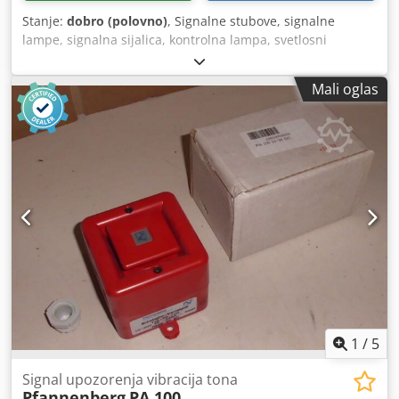
Stanje:
dobro (polovno)
, Signalne stubove, signalne
lampe, signalna sijalica, kontrolna lampa, svetlosni
signalni stub, alarmni sistem sa svetlosnim signalom, blic
lampa - Proizvođač: Pfannenberg, signalni stub sa blic
Mali oglas
lampom - Tip: PMF 2015-SIL - P/N: 21007804601 - Napon:
24 V Credpfx Aoxxr D Nshtef - Količina: 1x signalni stub
dostupan - Dimenzije: Ø 177 x 190 mm - Težina: 0,8 kg
1
/
5
Signal upozorenja vibracija tona
Pfannenberg
PA 100