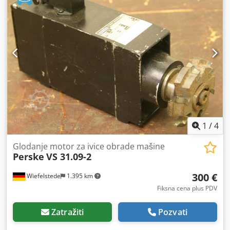
1
/
4
Glodanje motor za ivice obrade mašine
Perske
VS 31.09-2
300 €
Wiefelstede
1.395 km
Fiksna cena plus PDV
Zatražiti
Pozvati