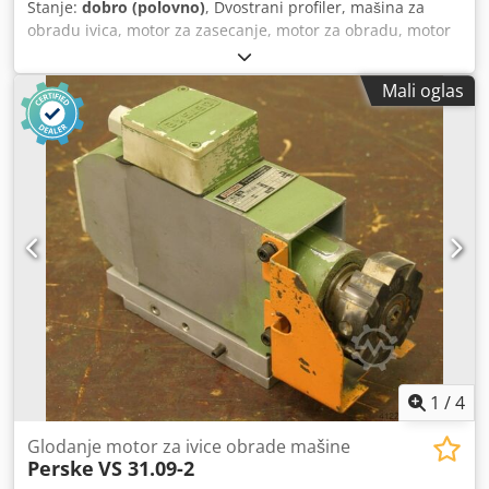
Stanje:
dobro (polovno)
, Dvostrani profiler, mašina za
obradu ivica, motor za zasecanje, motor za obradu, motor
vretena, frezerski motor -Snaga: 0,4 kW, 11.300 obrtaja/min
na 200 Hz -Napon: 133 volti -Osovina prihvata: Ø 20 mm -
Mali oglas
Alat: mm Cedpfx Aeb A Rybjizerf -Dimenzije: 250/60/H130
mm -Težina: 3,8 kg
1
/
4
Glodanje motor za ivice obrade mašine
Perske
VS 31.09-2