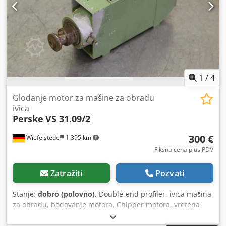
1
/
4
Glodanje motor za mašine za obradu
ivica
Perske
VS 31.09/2
300 €
Wiefelstede
1.395 km
Fiksna cena plus PDV
Zatražiti
Pozvati
Stanje:
dobro (polovno)
, Double-end profiler, ivica mašina
za obradu, bodovanje motora, Chipper motora, vretena
motora, glodanje motora -Proizvođač: Perske, glodanje tip
motora VS 31.09/2 -Snaga: 0.4 kV 11300 rpm na 200 Hz -