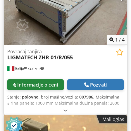
1
/
4
Povraćaj tanjira
LIGMATECH
ZHR 01/R/055
Italija
727 km
Informacije o ceni
Pozvati
Stanje:
polovno
, broj mašine/vozila:
007986
, Maksimalna
širina panela: 1000 mm Maksimalna dužina panela: 2000
mm Dužina transportne trake: 3500 mm Povratni sistem za
rezanje za mašinu za lepljenje ivica: sa desne strane
Mali oglas
Crsdpex A Tggsfx Aizef