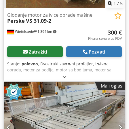
1
/
5
Glodanje motor za ivice obrade mašine
Perske
VS 31.09-2
300 €
Wiefelstede
1.394 km
Fiksna cena plus PDV
Zatražiti
Pozvati
Stanje:
polovno
, Dvostruki zavrљni profajler, iљiиna
obrada, motor za bodlje, motor sa bodljama, motor sa
vrmotanjem, mlin motor. Snaga: 0,4 kW 11300 obrtaja na
200 Hz -Napon: 133 volte -Uzmite okno: Ø 20 mm -Alat: mm
Mali oglas
-Broj: 3x motori dostupni Cedpfx Aieb A Tbhjzjrf -Cena: po
komadu Dimenzije: 250/60/H155 mm -Težina: 4,2 kg