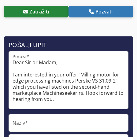
Zatražiti
Pozvati
POŠALJI UPIT
Poruka*
Naziv*