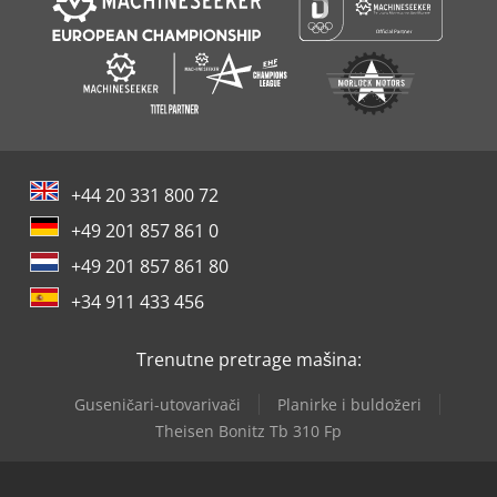
+44 20 331 800 72
+49 201 857 861 0
+49 201 857 861 80
+34 911 433 456
Trenutne pretrage mašina:
Guseničari-utovarivači
Planirke i buldožeri
Theisen Bonitz Tb 310 Fp