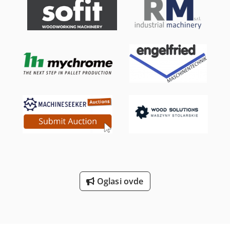
ovaj clanak dogovoreni Csdpei D Hv Rsfx Aizorf
Oglasi ovde