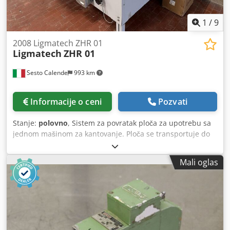
1
/
9
2008 Ligmatech ZHR 01
Ligmatech
ZHR 01
Sesto Calende
993 km
Informacije o ceni
Pozvati
Stanje:
polovno
, Sistem za povratak ploča za upotrebu sa
jednom mašinom za kantovanje. Ploča se transportuje do
operatera pomoću motorizovane trake i roler/stolne trake.
Moeller mini upravljanje. Maksimalne dimenzije ploče
Mali oglas
2500 x 1450 mm. Maksimalna visina ploče 60 mm. Radna
brzina 8 - 25 m/min. Radna visina od poda 835 - 960 mm.
Crodpfxjw Ahixo Aizof