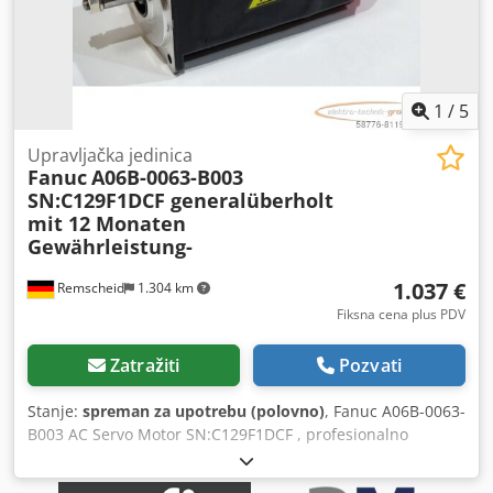
1
/
5
Upravljačka jedinica
Fanuc
A06B-0063-B003
SN:C129F1DCF generalüberholt
mit 12 Monaten
Gewährleistung-
1.037 €
Remscheid
1.304 km
Fiksna cena plus PDV
Zatražiti
Pozvati
Stanje:
spreman za upotrebu (polovno)
, Fanuc A06B-0063-
B003 AC Servo Motor SN:C129F1DCF , profesionalno
potpuno remontovan i testiran sa 12 meseci garancije,
100% funkcionalan, obim isporuke prema fotografijama,Za