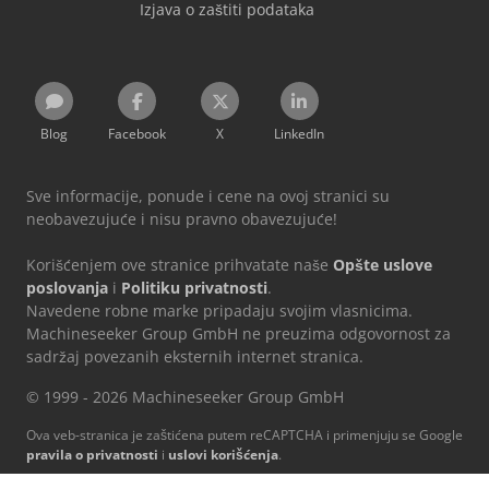
Izjava o zaštiti podataka
Blog
Facebook
X
LinkedIn
Sve informacije, ponude i cene na ovoj stranici su
neobavezujuće i nisu pravno obavezujuće!
Korišćenjem ove stranice prihvatate naše
Opšte uslove
poslovanja
i
Politiku privatnosti
.
Navedene robne marke pripadaju svojim vlasnicima.
Machineseeker Group GmbH ne preuzima odgovornost za
sadržaj povezanih eksternih internet stranica.
© 1999 - 2026 Machineseeker Group GmbH
Ova veb-stranica je zaštićena putem reCAPTCHA i primenjuju se Google
pravila o privatnosti
i
uslovi korišćenja
.