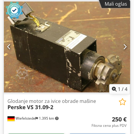
Mali oglas
Napon: 133 volti Crsdpfscx Id Sox Aizsf -Osovina nosač: Ø
20 k 10 mm -Količina: 3k motori na raspolaganju -Cena: po
komadu -Dimenzije: 250/60 / H155 mm / 240/60 / H140 mm
-Težina: 3.4 kg / kom
1
/
4
Glodanje motor za ivice obrade mašine
Perske
VS 31.09-2
250 €
Wiefelstede
1.395 km
Fiksna cena plus PDV