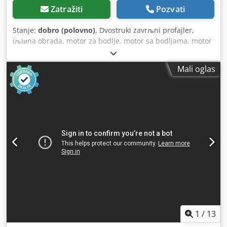
Zatražiti
Pozvati
Stanje:
dobro (polovno)
, Dvostruki zavrљni profajler,
iљiиna obrada, motor za bodlje, motor sa bodljama, motor
sa vrmotanjem, mlin motor. - Utikač za povezivanje je
pokvaren Snaga: 0,4 kW 11300 obrtaja na 200 Hz -Napon:
Mali oglas
133 volte -Okno za nabavku: 20 mm -Alat: mm Dimenzije:
250/60/H130 mm -Težina: 3,8 kg Cedpfxob A Tags Aizsrf
1
/
13