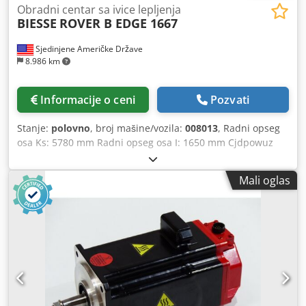
Obradni centar sa ivice lepljenja
BIESSE
ROVER B EDGE 1667
Sjedinjene Američke Države
8.986 km
Informacije o ceni
Pozvati
Stanje:
polovno
, broj mašine/vozila:
008013
, Radni opseg
osa Ks: 5780 mm Radni opseg osa I: 1650 mm Cjdpowuz
Ekofx Aizsrf Radni nivo: sa vakuumskim konzolnim
jastučićima Snaga glavnog vretena: 13.2 KV Broj
Mali oglas
kontrolisanih osa: 4 ose Maksimalna visina ivice: 60 mm
Broj vretena za bušenje: 16 Broj pozicija alata: 16