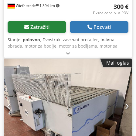
300 €
Wiefelstede
1.394 km
Fiksna cena plus PDV
Zatražiti
Pozvati
Stanje:
polovno
, Dvostruki zavrљni profajler, iљiиna
obrada, motor za bodlje, motor sa bodljama, motor sa
vrmotanjem, mlin motor. Credpfjb A Tcxsx Aizef Snaga: 0,4
kW 11300 obrtaja na 200 Hz -Napon: 133 volte -Okno za
Mali oglas
nabavku: Ø 20 mm -Alat: mm Dimenzije: 250/80/H170 mm -
Težina: 4,7 kg