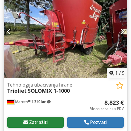
1
/
5
Tehnologija ubacivanja hrane
Trioliet
SOLOMIX 1-1000
8.823 €
Marxen
1.310 km
Fiksna cena plus PDV
Zatražiti
Pozvati