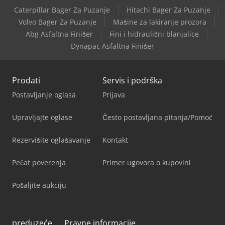
Caterpillar Bager Za Puzanje
Hitachi Bager Za Puzanje
Volvo Bager Za Puzanje
Mašine za lakiranje prozora
Abg Asfaltna Finišer
Fini i hidraulični blanjalice
Dynapac Asfaltna Finišer
Prodati
Servis i podrška
Postavljanje oglasa
Prijava
Upravljajte oglase
Često postavljana pitanja/Pomoć
Rezervišite oglašavanje
Kontakt
Pečat poverenja
Primer ugovora o kupovini
Pošaljite aukciju
preduzeće
Pravne informacije