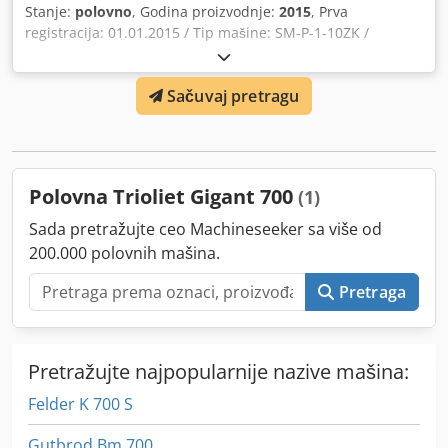
Stanje:
polovno
, Godina proizvodnje:
2015
, Prva
registracija: 01.01.2015 / Tip mašine: SM-P-1-10ZK /
uključeno puhalo za slamu / zapremina rezervoara: 1000
m³ / obostrani izvoz stočne hrane / hidraulična potporna
Sačuvaj pretragu
noga / sistem mešanja: vertikalni mikser / vaga neispravna!
Cedpjqrryrofx Ag Hsrf
Polovna Trioliet Gigant 700
(1)
Sada pretražujte ceo Machineseeker sa više od
200.000 polovnih mašina.
Pretraga
Pretražujte najpopularnije nazive mašina:
Felder K 700 S
Gutbrod Bm 700