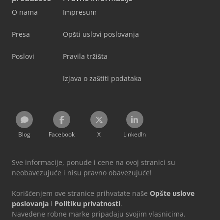
O nama
Impresum
Presa
Opšti uslovi poslovanja
Poslovi
Pravila tržišta
Izjava o zaštiti podataka
Blog
Facebook
X
LinkedIn
Sve informacije, ponude i cene na ovoj stranici su
neobavezujuće i nisu pravno obavezujuće!
Korišćenjem ove stranice prihvatate naše
Opšte uslove
poslovanja
i
Politiku privatnosti
.
Navedene robne marke pripadaju svojim vlasnicima.