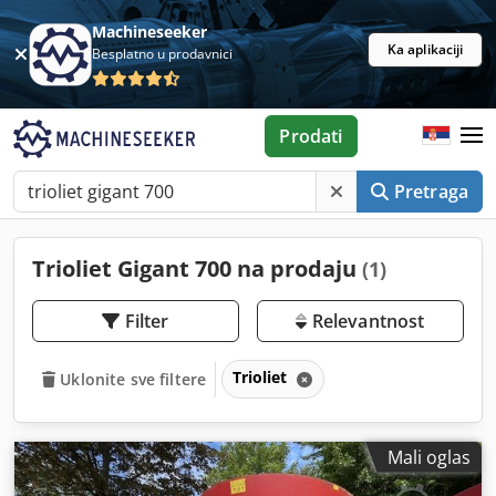
Machineseeker
Ka aplikaciji
Besplatno u prodavnici
Prodati
Pretraga
Trioliet Gigant 700 na prodaju
(1)
Filter
Relevantnost
Trioliet
Uklonite sve filtere
Mali oglas