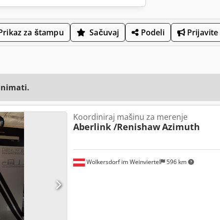
Prikaz za štampu
Sačuvaj
Podeli
Prijavite
animati.
Koordiniraj mašinu za merenje
Aberlink /Renishaw
Azimuth
Wolkersdorf im Weinviertel
596 km
Zatražite više slika