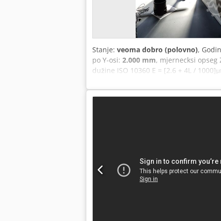
Stanje:
veoma dobro (polovno)
, Godi
po Y-osi:
2.000 mm
, mjernecksi opseg 
dužine ISO 10360 E = [2.6 + 4L / 100
temperature Renishav Sistem za sondi
80.000 €,-- novi) Software Inspect3D In
2017. i 2025. godine Može se zamenit