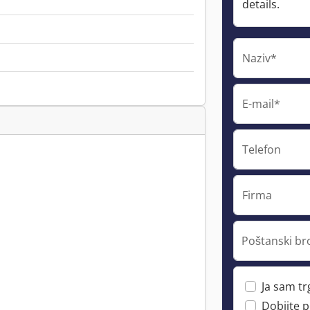
Naziv*
E-mail*
Telefon
Firma
Poštanski br
Ja sam t
Dobijte 