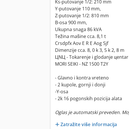
Ks-putovanje 1/2: 210 mm
Y-putovanje 110 mm,
Z-putovanje 1/2: 810 mm
B-osa 900 mm,
Ukupna snaga 86 kVA
Težina mašine cca. 8,1 t
Crsdpfx Aov E R E Aog Sjf
Dimenzije cca. 8, 0 k 3, 5 k 2, 8 m
ЦNЦ - Tokarenje i glodanje цentar
MORI SEIKI - NZ 1500 T2Y
- Glavno i kontra vreteno
- 2 kupole, gornji i donji
-Y-osa
- 2k 16 pogonskih pozicija alata
Oglas je automatski preveden. Mo
Zatražite više informacija