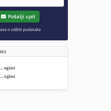
Pošalji upit
java o zaštiti podataka
aks
.. oglasi
.. oglasi