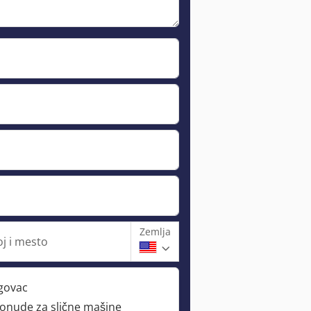
Zemlja
oj i mesto
rgovac
ponude za slične mašine