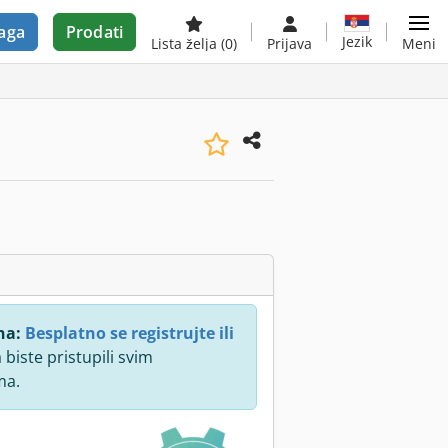
aga
Prodati
Jezik
Lista želja
(0)
Prijava
Meni
na:
Besplatno se registrujte ili
 biste pristupili svim
ma.