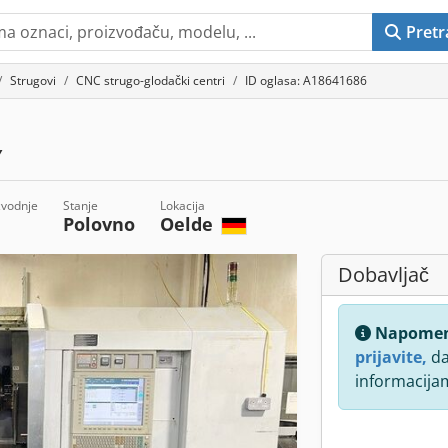
Pretr
Strugovi
CNC strugo-glodački centri
ID oglasa: A18641686
Y
zvodnje
Stanje
Lokacija
Polovno
Oelde
Dobavljač
Napome
prijavite,
da
informacija