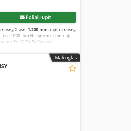
Pošalji upit
i opseg X-ose:
1.200 mm
, mjerni opseg
 – osa 1000 mm Nesigurnost merenja
no bežični MCU-5V Senzori
a Promena sistema (Cena REVO oko
zgrađen 2014. godine, modernizovan
Mali oglas
MSY