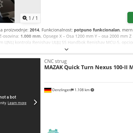
1
/
1
na proizvodnje:
2014
, Funkcionalnost:
potpuno funkcionalan
, mern
Z-osovina:
1.000 mm
, Opsege X – Osa 1200 mm Y – osa 2000 mm Z
0]μm ЦNЦ kontrola Renishav UЦЦ S5 Handbok Renishav MCU-5, opcio
ranje Renishav REVO-2 5-osni sistem za skeniranje Renishav Sond
ca V6 nova licenca (svi jezici) Crodpfx Agodv I Abj Ssf Prvobitno i
CNC strug
i za druge CMM-ove
MAZAK
Quick Turn Nexus 100-II 
Denzlingen
1.108 km