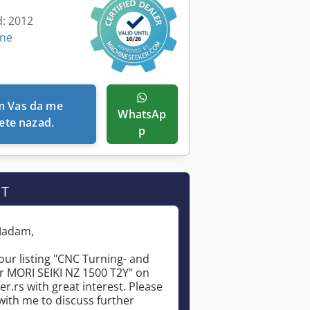
d: 2012
ine
WhatsAp
ete nazad.
p
IT