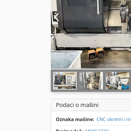
Podaci o mašini
Oznaka mašine:
CNC okretni i m