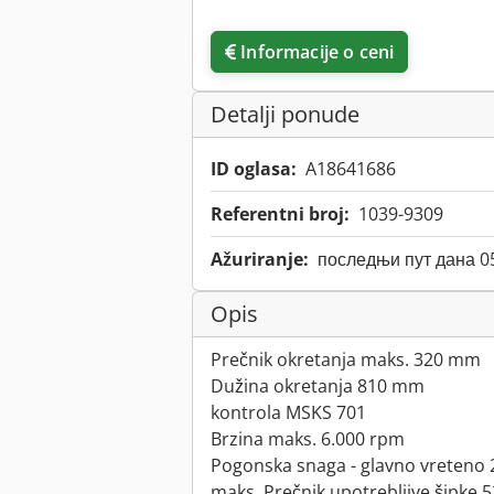
Informacije o ceni
Detalji ponude
ID oglasa:
A18641686
Referentni broj:
1039-9309
Ažuriranje:
последњи пут дана 0
Opis
Prečnik okretanja maks. 320 mm
Dužina okretanja 810 mm
kontrola MSKS 701
Brzina maks. 6.000 rpm
Pogonska snaga - glavno vreteno 2
maks. Prečnik upotrebljive šipke