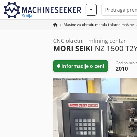
Srbija
Mašine za obradu metala i alatne mašine
CNC okretni i mlining centar
MORI SEIKI
NZ 1500 T2
Godina proi
Informacije o ceni
2010