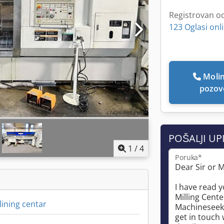
Registrovan o
123 Oglasi onl
Molim Vas da me
pozov
POŠALJI UP
1
/
4
Poruka*
lining centar