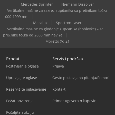
Mercedes Sprinter
Niemann Dissolver
Vertikalne mašine za razrez zupčanika sa prečnikom točka
1000-1999 mm
Mecalux
Spectron Laser
Vertikalne mašine za glodanje zupčanika (hoblovke) – za
prečnike točka od 2000 mm naviše
Moretto Xd 21
Prodati
Servis i podrška
Postavljanje oglasa
Prijava
Upravljajte oglase
Često postavljana pitanja/Pomoć
Rezervišite oglašavanje
Kontakt
Pečat poverenja
Primer ugovora o kupovini
Pošaljite aukciju