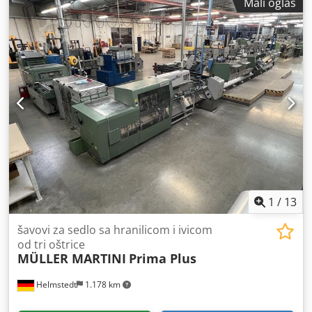
Mali oglas
1
/
13
šavovi za sedlo sa hranilicom i ivicom
od tri oštrice
MÜLLER MARTINI
Prima Plus
Helmstedt
1.178 km