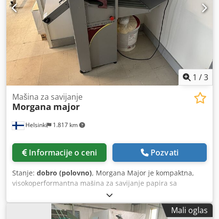
1
/
3
Mašina za savijanje
Morgana
major
Helsinki
1.817 km
Informacije o ceni
Pozvati
Stanje:
dobro (polovno)
, Morgana Major je kompaktna,
visokoperformantna mašina za savijanje papira sa
vakuumskim sistemom za dovod papira, dizajnirana za
digitalne i litografske štamparije. Odlikuje se podesivim
Mali oglas
brzinama od 4.500 do 27.500 listova u satu, digitalnim