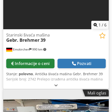
1
/
6
Starinski šivaća mašina
Gebr. Brehmer
39
Emskirchen
990 km
Informacije o ceni
Pozvati
Stanje:
polovno
, Antička šivaća mašina Gebr. Brehmer 39
Serijski broj: 2742 Prelepo izrađena antička šivaća mašina
Dksdswtw Dgopfx Agyjr Online video-inspekcija putem
WhatsApp-a - MS Zoom - Telegram Na lageru u
Mali oglas
Emskirchenu/Nirnbergu - Dostupna odmah - Mogućnost
probe