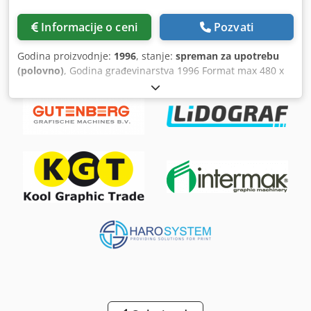
Informacije o ceni
Pozvati
Godina proizvodnje:
1996
, stanje:
spreman za upotrebu
(polovno)
, Godina građevinarstva 1996 Format max 480 x
320 mm Formatirajte neošteжen max 480 x 320 mm min
153 mm × 108 mm Format skraćen max 475 x 300 mm min
148 mm × 105 mm Debljina proizvoda max 13 mm
Kapacitet ma 13,000 c/h Opremu Lanac naplate &
investitori • 6 stanica • 5 investitora 370 • 1 hranilica za
fascikle Šavova stanica • Stitching station 390 • Uređaj za
odmotavanje žice Djdpjizi Ivjfx Agyskr • Kontrola debljine /
plus-minus • 2 ušivene glave Trimer sa tri noža • Trimer sa
trimerom od tri noža 360 Noћ • 2 seta noževa