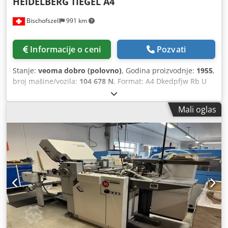
HEIDELBERG
TIEGEL A4
Bischofszell
991 km
Informacije o ceni
Pozvati
Stanje:
veoma dobro (polovno)
, Godina proizvodnje:
1955
,
broj mašine/vozila:
104 678 N
, Format: A4 Dkedpfjw Rb U
Nsx Agyjr Broj boja: 1
Mali oglas