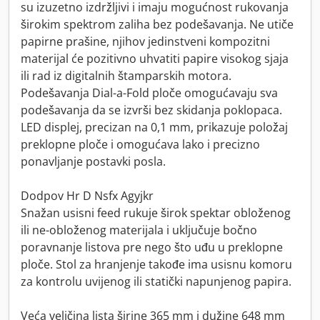
su izuzetno izdržljivi i imaju mogućnost rukovanja
širokim spektrom zaliha bez podešavanja. Ne utiče
papirne prašine, njihov jedinstveni kompozitni
materijal će pozitivno uhvatiti papire visokog sjaja
ili rad iz digitalnih štamparskih motora.
Podešavanja Dial-a-Fold ploče omogućavaju sva
podešavanja da se izvrši bez skidanja poklopaca.
LED displej, precizan na 0,1 mm, prikazuje položaj
preklopne ploče i omogućava lako i precizno
ponavljanje postavki posla.
Dodpov Hr D Nsfx Agyjkr
Snažan usisni feed rukuje širok spektar obloženog
ili ne-obloženog materijala i uključuje bočno
poravnanje listova pre nego što uđu u preklopne
ploče. Stol za hranjenje takođe ima usisnu komoru
za kontrolu uvijenog ili statički napunjenog papira.
Veća veličina lista širine 365 mm i dužine 648 mm