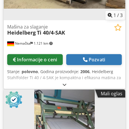
1
/
3
Mašina za slaganje
Heidelberg
Ti 40/4-SAK
Nemačka
1.121 km
Informacije o ceni
Pozvati
Stanje:
polovno
, Godina proizvodnje:
2006
, Heidelberg
Stahlfolder Ti 40 / 4-SAK je kompaktna i efikasna mašina za
savijanje za male i srednje štamparije. Ima 4 džepa i SAK
šupu sistem. Format: 400 k 650 mm Opremu: Hrani Režim
Mali oglas
uvlačenja: Flat Stack Feeder Tip: FI-40 Kontrolna jedinica:
DCT 500 Sklopive jedinice 1. Jedinica Tip: Ti-40 Godina:
2004 Džepovi: 4 Tip torbe: Kombinovane preklopne ploče
Konfiguracija torbe: priručnik Konfiguracija valjka: ručni
Valjak stanje: polovni uslov Djdswcqxvspfx Agyjkr Kapuljača
za zaštitu od buke Serijski broj: P-00226 Prikazivanje Tip