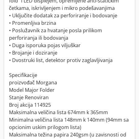
fold" i LED displejem, opremljene anti-statičkim
četkama, iskrivljenjem i mikro podešavanjima
• Uključite dodatak za perforiranje i bodovanje
• Promenljiva brzina
• Poslužavnik za hvatanje posla prilikom
perforiranja ili bodovanja
• Duga isporuka pojas viljuškar
• Brojanje i doziranje
• Dvostruki list, detektor protiv zaglavljivanja
Specifikacije
proizvođač Morgana
Model Major Folder
Stanje Renoviran
Broj akcija 114925
Maksimalna veličina lista 674mm k 365mm
Minimalna veličina lista 148mm k 140mm (94mm sa
opcionim uskim prilogom lista)
Maksimalna težina papira 240gsm (u zavisnosti od