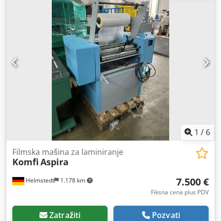
podešavanjima za precizno savijanje sa tačnošću do 0,1
mm i može da obrađuje papir težine od 45 g/m² do 240
g/m². Tehničke specifikacije: Maksimalna brzina: 27.500
listova u satu (A4) Minimalna brzina: 4.500 listova u satu
Dksdozr E D Ajpfx Agyjr Raspon težine papira: 45 g/m² do
240 g/m² Maksimalna veličina lista: 365 mm širina x 648
mm (ili do 674 mm, u zavisnosti od konfiguracije)
Minimalna veličina lista: 140 mm širina x 160 mm Kontrolni
displej: LED displej sa tačnošću do 0,1 mm za podešavanje
ploče za savijanje.
1
/
6
Filmska mašina za laminiranje
Komfi
Aspira
7.500 €
Helmstedt
1.178 km
Fiksna cena plus PDV
Zatražiti
Pozvati