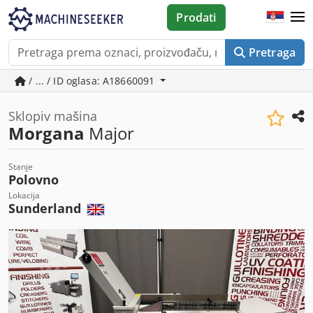
Prodati
Pretraga
/ ... / ID oglasa: A18660091
Sklopiv mašina
Morgana
Major
Stanje
Polovno
Lokacija
Sunderland