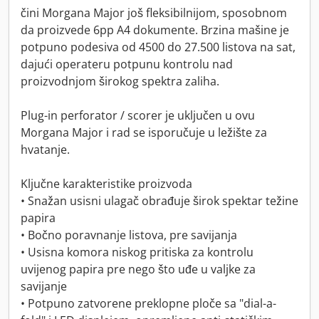
čini Morgana Major još fleksibilnijom, sposobnom
da proizvede 6pp A4 dokumente. Brzina mašine je
potpuno podesiva od 4500 do 27.500 listova na sat,
dajući operateru potpunu kontrolu nad
proizvodnjom širokog spektra zaliha.
Plug-in perforator / scorer je uključen u ovu
Morgana Major i rad se isporučuje u ležište za
hvatanje.
Ključne karakteristike proizvoda
• Snažan usisni ulagač obrađuje širok spektar težine
papira
• Bočno poravnanje listova, pre savijanja
• Usisna komora niskog pritiska za kontrolu
uvijenog papira pre nego što uđe u valjke za
savijanje
• Potpuno zatvorene preklopne ploče sa "dial-a-