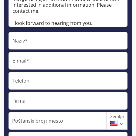
Naziv*
E-mail*
Telefon
Firma
Zemlja
Poštanski broj i mesto