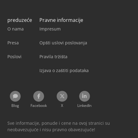
preduzeće
Pravne informacije
O nama
Impresum
Presa
Opšti uslovi poslovanja
Poslovi
Pravila tržišta
Izjava o zaštiti podataka
Blog
Facebook
X
LinkedIn
Sve informacije, ponude i cene na ovoj stranici su
neobavezujuće i nisu pravno obavezujuće!