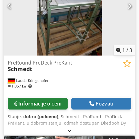
ekrana: Šupa isporuka Tehnički detalji Veličina lista maks:
400 k 650 mm Veličina lista min: 80 k 100 mm Maks.
mehanička brzina: 180 m / min.
1
/
3
PreRound PreDeck PreKant
Schmedt
Lauda-Königshofen
1.057 km
Informacije o ceni
Pozvati
Stanje:
dobro (polovno)
, Schmedt - PräRund - PräDeck -
PräKant, u dobrom stanju, odmah dostupan Dkedpoh Dy
Ivefx Agysr