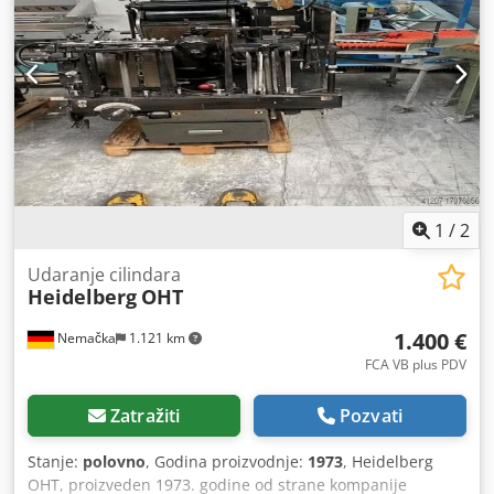
1
/
2
Udaranje cilindara
Heidelberg
OHT
1.400 €
Nemačka
1.121 km
FCA VB plus PDV
Zatražiti
Pozvati
Stanje:
polovno
, Godina proizvodnje:
1973
, Heidelberg
OHT, proizveden 1973. godine od strane kompanije