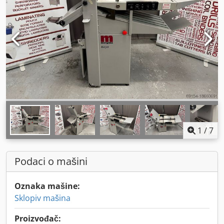
1
/
7
Podaci o mašini
Oznaka mašine:
Sklopiv mašina
Proizvođač: