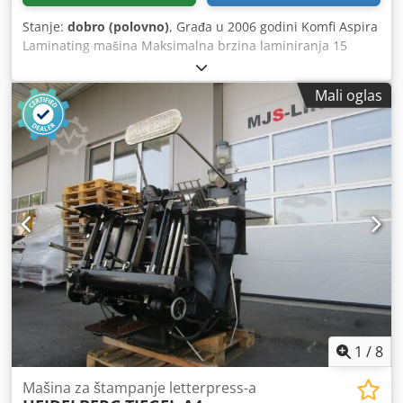
Stanje:
dobro (polovno)
, Građa u 2006 godini Komfi Aspira
Laminating mašina Maksimalna brzina laminiranja 15
m/min Maksimalna širina lista 52 cm Veličina lista max.
52x74 cm; min. 20x20 cm Težina papira. 115-350g/sqm.
Mali oglas
Dsdpfegyzzuex Agyjkr
1
/
8
Mašina za štampanje letterpress-a