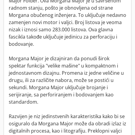
Major Folder. Ova Morgana Major je u savršenom
radnom stanju, pošto je obnovljena od strane
Morgana obučenog inženjera. To uključuje nedavno
zamenjen novi motor i valjci. Broj listova je veoma
nizak i iznosi samo 283.000 listova. Ova glavna
fascikla takođe uključuje jedinicu za perforaciju i
bodovanje.
Morgana Major je dizajniran da ponudi širok
spektar funkcija "velike mašine" u kompaktnom i
jednostavnom dizajnu. Promena iz jedne veličine u
drugu, ili za različite nabora, može se postići u
sekundi. Morgana Major uključuje brojanje i
serijiranje, sa perforiranjem i bodovanjem kao
standardom.
Razvijen je niz jedinstvenih karakteristika kako bi se
osiguralo da Morgana Major može da obradi izlaz iz
digitalnih procesa, kao i litografiju. Preklopni valjci