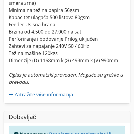
smera zrna)
Minimalna težina papira 56gsm
Kapacitet ulagača 500 listova 80gsm
Feeder Usisna hrana
Brzina od 4.500 do 27.000 na sat
Perforiranje i bodovanje Prilog uključen
Zahtevi za napajanje 240V 50 / 60Hz
Težina mašine 120kgs
Dimenzije (D) 1168mm k (Š) 493mm k (V) 990mm
Oglas je automatski preveden. Moguće su greške u
prevodu.
Zatražite više informacija
Dobavljač