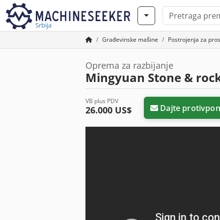
Srbija
Građevinske mašine
Postrojenja za pros
Oprema za razbijanje
Mingyuan Stone & rock
VB plus PDV
Dajte protivpo
26.000 US$