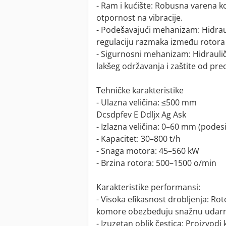
- Ram i kućište: Robusna varena ko
otpornost na vibracije.
- Podešavajući mehanizam: Hidraul
regulaciju razmaka između rotora 
- Sigurnosni mehanizam: Hidraulič
lakšeg održavanja i zaštite od pre
Tehničke karakteristike
- Ulazna veličina: ≤500 mm
Dcsdpfev E Ddljx Ag Ask
- Izlazna veličina: 0–60 mm (podes
- Kapacitet: 30–800 t/h
- Snaga motora: 45–560 kW
- Brzina rotora: 500–1500 o/min
Karakteristike performansi:
- Visoka eﬁkasnost drobljenja: Rot
komore obezbeđuju snažnu udarnu 
- Izuzetan oblik čestica: Proizvod