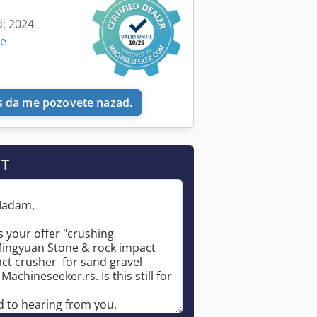
d: 2024
ne
 da me pozovete nazad.
IT