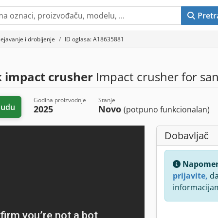
Pretr
ejavanje i drobljenje
ID oglasa: A18635881
 impact crusher
Impact crusher for san
Godina proizvodnje
Stanje
nudu
2025
Novo
(potpuno funkcionalan)
Dobavljač
Napome
prijavite,
da
informacija