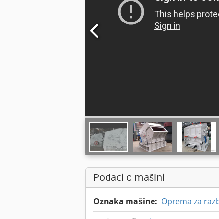
Podaci o mašini
Oznaka mašine:
Oprema za razb