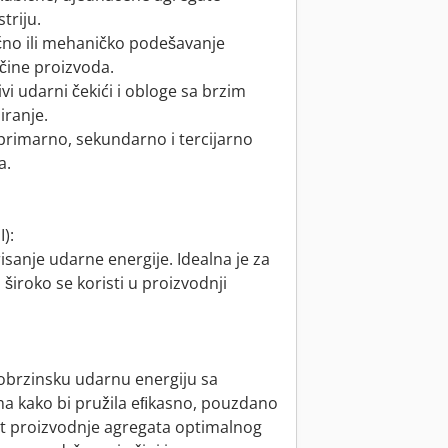
triju.
lično ili mehaničko podešavanje
čine proizvoda.
i udarni čekići i obloge sa brzim
iranje.
primarno, sekundarno i tercijarno
a.
):
isanje udarne energije. Idealna je za
široko se koristi u proizvodnji
obrzinsku udarnu energiju sa
a kako bi pružila eﬁkasno, pouzdano
st proizvodnje agregata optimalnog