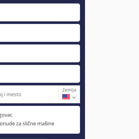
Zemlja
oj i mesto
rgovac
ponude za slične mašine