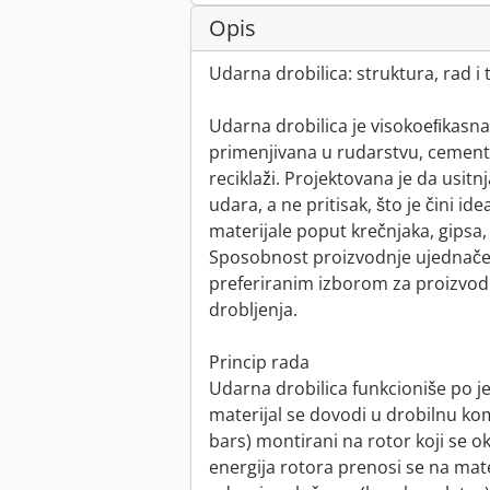
Opis
Udarna drobilica: struktura, rad i 
Udarna drobilica je visokoeﬁkasna
primenjivana u rudarstvu, cementno
reciklaži. Projektovana je da usitn
udara, a ne pritisak, što je čini i
materijale poput krečnjaka, gipsa,
Sposobnost proizvodnje ujednačeni
preferiranim izborom za proizvodnj
drobljenja.
Princip rada
Udarna drobilica funkcioniše po 
materijal se dovodi u drobilnu ko
bars) montirani na rotor koji se o
energija rotora prenosi se na mater