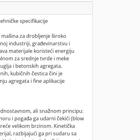
tehničke specifikacije
 mašina za drobljenje široko
j industriji, građevinarstvu i
java materijale koristeći energiju
dealnom za srednje tvrde i meke
 uglja i betonskih agregata.
h, kubičnih čestica čini je
u agregata i fine aplikacije
jednostavnom, ali snažnom principu:
moru i pogađa ga udarni čekići (blow
kreće velikom brzinom. Kinetička
ijal, razbijajući ga pri sudaru sa