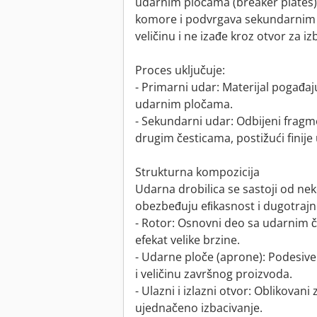
udarnim pločama (breaker plates).
komore i podvrgava sekundarnim 
veličinu i ne izađe kroz otvor za iz
Proces uključuje:
- Primarni udar: Materijal pogađaj
udarnim pločama.
- Sekundarni udar: Odbijeni fragm
drugim česticama, postižući finije 
Strukturna kompozicija
Udarna drobilica se sastoji od ne
obezbeđuju eﬁkasnost i dugotrajn
- Rotor: Osnovni deo sa udarnim 
efekat velike brzine.
- Udarne ploče (aprone): Podesive
i veličinu završnog proizvoda.
- Ulazni i izlazni otvor: Oblikovan
ujednačeno izbacivanje.