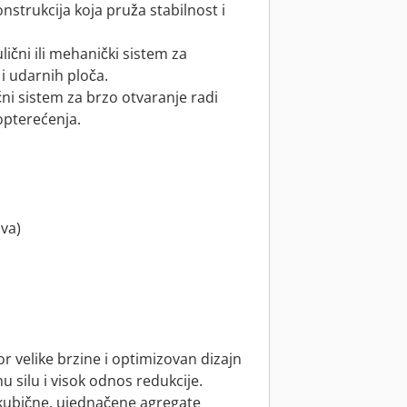
nstrukcija koja pruža stabilnost i
ični ili mehanički sistem za
i udarnih ploča.
ni sistem za brzo otvaranje radi
opterećenja.
iva)
or velike brzine i optimizovan dizajn
silu i visok odnos redukcije.
i kubične, ujednačene agregate