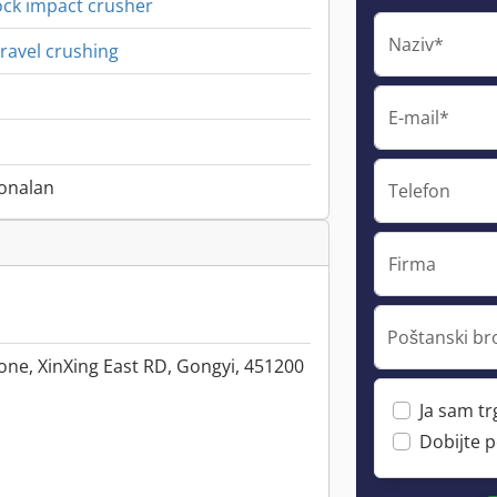
ck impact crusher
Naziv*
ravel crushing
E-mail*
onalan
Telefon
Firma
Poštanski br
one, XinXing East RD, Gongyi, 451200
Ja sam t
Dobijte 