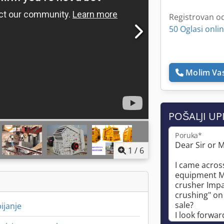
Registrovan o
50 Oglasi onli
Molim Vas
POŠALJI UP
Poruka*
1
/
6
ijanje