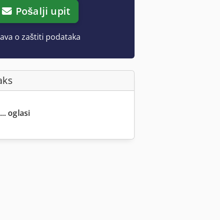
Pošalji upit
java o zaštiti podataka
aks
.. oglasi