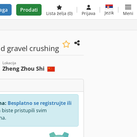
aga
Prodati
Jezik
Lista želja
(0)
Prijava
Meni
d gravel crushing
Lokacija
Zheng Zhou Shi
na:
Besplatno se registrujte ili
 biste pristupili svim
ma.