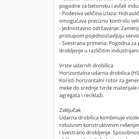
pogodne za betonsku i asfalt indus
- Podesiva veličina izlaza: Hidrau
omogućava preciznu kontrolu veli
- Jednostavno održavanje: Zamenjiv
pristupom pojednostavljuju servis
- Svestrana primena: Pogodna za 
drobljenje u različitim industrijam
Vrste udarnih drobilica
Horizontalna udarna drobilica (HSI
Koristi horizontalni rotor za gener
meke do srednje tvrde materijale i 
agregata i reciklaži.
Zaključak
Udarna drobilica kombinuje visok
robusnim konstruktivnim rešenjim
i svestrano drobljenje. Sposobno