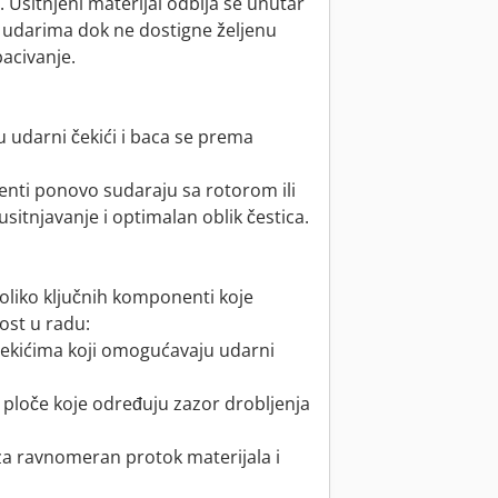
 Usitnjeni materijal odbija se unutar
udarima dok ne dostigne željenu
bacivanje.
u udarni čekići i baca se prema
enti ponovo sudaraju sa rotorom ili
usitnjavanje i optimalan oblik čestica.
koliko ključnih komponenti koje
ost u radu:
čekićima koji omogućavaju udarni
 ploče koje određuju zazor drobljenja
i za ravnomeran protok materijala i