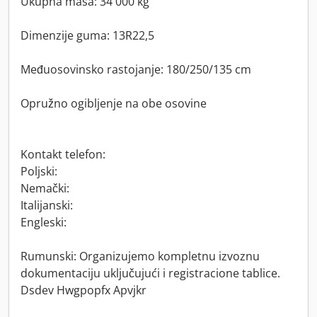
Ukupna masa: 34 000 kg
Dimenzije guma: 13R22,5
Međuosovinsko rastojanje: 180/250/135 cm
Opružno ogibljenje na obe osovine
Kontakt telefon:
Poljski:
Nemački:
Italijanski:
Engleski:
Rumunski: Organizujemo kompletnu izvoznu
dokumentaciju uključujući i registracione tablice.
Dsdev Hwgpopfx Apvjkr