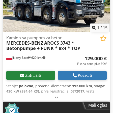
1
/
15
Kamion sa pumpom za beton
MERCEDES-BENZ
AROCS 3743 *
Betonpumpe + FUNK * 8x4 * TOP
129.000 €
Nowy Sacz
629 km
Fiksna cena plus PDV
Zatražiti
Pozvati
Stanje:
polovno
, pređena kilometraža:
192.000 km
, snaga:
430 kW (584,64 KS)
, prva registracija:
07/2017
, vrsta
goriva:
dizel
, ukupna težina:
34.000 kg
, konfiguracija
osovina:
3 osovine
, boja:
bela
, tip prenosa:
automatski
,
Mali oglas
Godina proizvodnje:
2017
, Oprema:
ABS, klima uređaj
,
MERCEDES AROCS 3743 / 8x4 BETONSKA PUMPA +