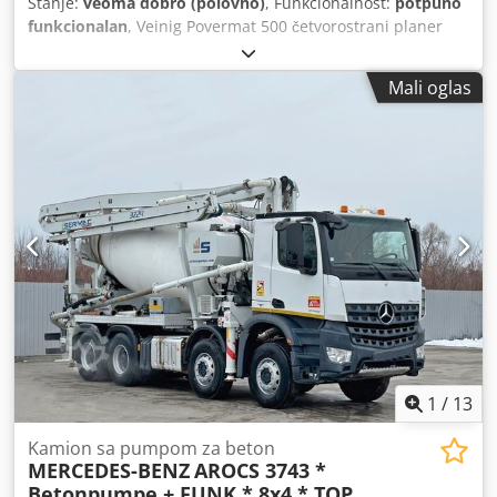
Stanje:
veoma dobro (polovno)
, Funkcionalnost:
potpuno
funkcionalan
, Veinig Povermat 500 četvorostrani planer
Radna širina 230mm Radna visina 160mm Broj vretena 6
Sistem vretena: dno 5.5kv 8000r.p.m Desno 5.5kw
Mali oglas
8000r.p.m Otišao: 7.5kw 8000r.p.m Planina 7.5kw
8000r.p.m dno 7.5kw 8000r.p.m Univerzalni 5.5kv
8000r.p.m Snaga brava vreteno 6 Brzina hranjenja
podesiva od strane regulatora do 30m / min Vučni valjci u
radnoj površini (1 žljebljeni valjak za mokro drvo) Elektro-
motorno pozicioniranje radne visine i širine Pneumatske
stege materijala Dsdpfx Aovfr Rgjpvekr Vozite na kardard
vratila Ukupna snaga 41kv Godina proizvodnje 2005 CE
sertifikovan
1
/
13
Kamion sa pumpom za beton
MERCEDES-BENZ
AROCS 3743 *
Betonpumpe + FUNK * 8x4 * TOP