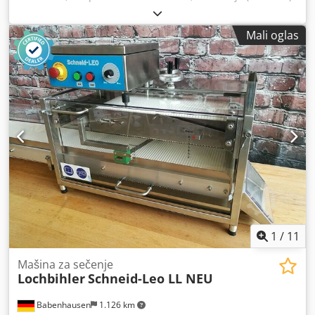
217 x 460 x 183 cm Cena: Na upit - Godina proizvodnje:
2006 - Dostupna dokumentacija: Ne - Prisutna CE oznaka:
Mali oglas
Da - Prisutan CE sertifikat: Ne - Serijski broj: 107402 - Broj
vretena [kom]: 7 - Vreteno 1: - Prečnik vretena [mm]: 40 -
Vreteno 2: - Prečnik vretena [mm]: 40 - Vreteno 3: - Prečnik
vretena [mm]: 40 - Vreteno 4: - Prečnik vretena [mm]: 40 -
Dužina stola za ubacivanje [mm]: 1780 - Pogonski motor
[kW]: 5.2 - Pogonski sistem: Kardanski pogon - Prečnik
usisne mlaznice [mm]: 140 - Napon [V]: 400 - Dimenzije za
transport: 2170 mm x 4600 mm x 1830 mm (D x Š x V) -
Transportni paketi [kom]: 1 Finansijske informacije PDV:
Navedena cena je bez PDV-a PDV / Paušalno oporezivanje:
PDV se može odbiti za preduzetnike Dodpswnig Njfx
Apvskr Isporuka i prihvatanje starih uređaja moguće je u
bilo kom trenutku za sve proizvode iz industrijske oblasti.
Yorick Diebels
1
/
11
Mašina za sečenje
Lochbihler
Schneid-Leo LL NEU
Babenhausen
1.126 km