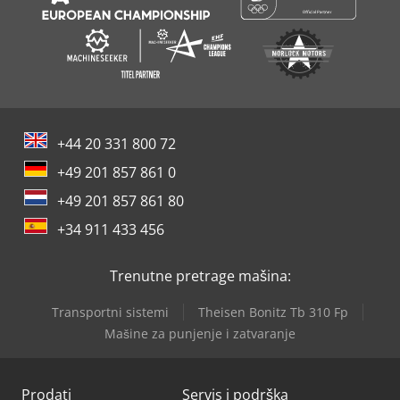
kvaliteta, inovativni proizvodni pristup i rešenja
orijentisana na kupce, izdvajaju Constmach kao pouzdan
brend na nacionalnom i međunarodnom tržištu. Naši
proizvodi su prvi izbor stručnjaka iz industrije zahvaljujući
izdržljivosti, efikasnosti i dugotrajnom
+44 20 331 800 72
+49 201 857 861 0
+49 201 857 861 80
+34 911 433 456
Trenutne pretrage mašina:
Transportni sistemi
Theisen Bonitz Tb 310 Fp
Mašine za punjenje i zatvaranje
Prodati
Servis i podrška