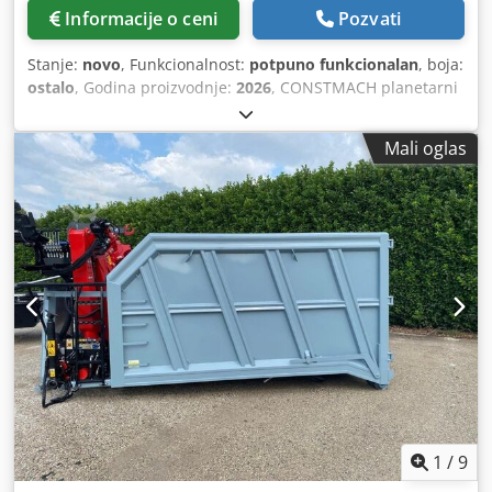
Informacije o ceni
Pozvati
Stanje:
novo
, Funkcionalnost:
potpuno funkcionalan
, boja:
ostalo
, Godina proizvodnje:
2026
, CONSTMACH planetarni
mikseri za beton omogućavaju proizvodnju homogenog
betona u veoma kratkom vremenu zahvaljujući
Mali oglas
visokoperformansnoj tehnologiji mešanja. Kod planetarnih
miksera, mešalice rotiraju i oko svoje ose i oko centra
miksera, čime se obezbeđuje ravnomerna obrada svakog
dela mešavine. Zahvaljujući ovom jedinstvenom dizajnu,
moguće je proizvesti beton savršene konzistencije za samo
30 sekundi nakon dodavanja vode. Planetarni mikseri se
izdvajaju od klasičnih dvoosovinskih miksera energetskom
efikasnošću, uštedom cementa i izuzetnom izdržljivošću.
Tehničke karakteristike planetarnog miksera za beton
MODEL: CPLN - 0.5 Zapremina punjenja: 750 litara
Zapremina svežeg betona: 625 litara Zapremina zbijenog
betona: 500 litara Snaga motora: 18,5 kW Donje obloge
protiv habanja: 10 mm Hardox 450 Bočne obloge protiv
habanja: 8 mm ST 52 Obloge na kracima za mešanje: 25
1
/
9
mm Ni-Hard Dkodsxp U S Djpfx Apvor MODEL: CPLN - 0.75