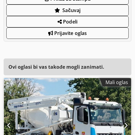
Sačuvaj
Podeli
Prijavite oglas
Ovi oglasi bi vas takođe mogli zanimati.
Mali oglas