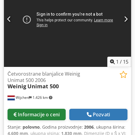
Dksdpfx Apsxpcbmever OPREMA: ? ABS ? ELEKTRIČNI
PROZORI ? ELEKTRIČNA OGLEDALA ? SERVO VOLAN ?
TAHOGRAF ? MOTORNA KOČNICA UKUPNA TEŽINA: 34.000
kg DIMENZIJA GUMA: 13R22,5 MEĐUOSOVINSKO
RASTOJANJE: 175/280/135 cm OJAČANO OPRUŽNO VEŠANJE
NA OBE OSOVINE TEL: KUBA - POLJSKI, ENGLESKI,
NEMAČKI, ITALIJANSKI SEBASTIAN - POLJSKI, NEMAČKI,
ITALIJANSKI, ???? LASZLO - MAĐARSKI COSTEL - RUMUNSKI
(Radimo sve formalnosti za izvoz uključujući tablice) RADEK
- ???? Ref. br: 71565
1
/
15
Četvorostrane blanjalice Weinig
Unimat 500 2006
Weinig
Unimat 500
Wijchen
1.426 km
Informacije o ceni
Pozvati
Stanje:
polovno
, Godina proizvodnje:
2006
, ukupna širina:
4.600 mm
, ukupna visina:
1.830 mm
, Dimenzije (D x Š x V):