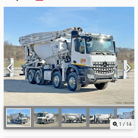
1
/
14