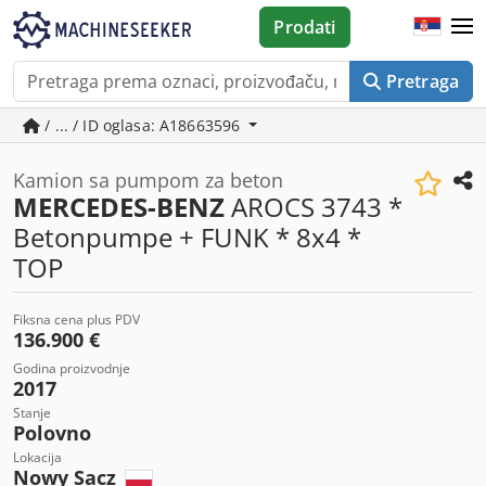
Prodati
Pretraga
/ ... / ID oglasa: A18663596
Kamion sa pumpom za beton
MERCEDES-BENZ
AROCS 3743 *
Betonpumpe + FUNK * 8x4 *
TOP
Fiksna cena plus PDV
136.900 €
Godina proizvodnje
2017
Stanje
Polovno
Lokacija
Nowy Sacz