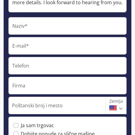
Naziv*
E-mail*
Telefon
Firma
Zemlja
Poštanski broj i mesto
Ja sam trgovac
Dobijte ponude za slične mašine