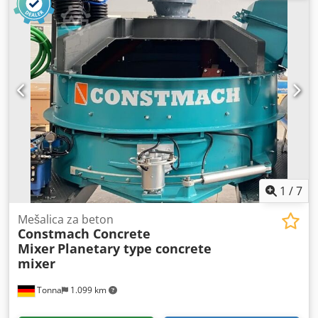
Pneumatske stege Brzina hranjenja podesiva na varijatoru
Vozite na kardanskim vratilima CE sertifikovan
1
/
7
Mešalica za beton
Constmach Concrete
Mixer
Planetary type concrete
mixer
Tonna
1.099 km