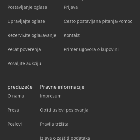
Postavljanje oglasa
Prijava
Upravljajte oglase
Često postavljana pitanja/Pomoć
Rezervišite oglašavanje
Kontakt
Pečat poverenja
Primer ugovora o kupovini
Pošaljite aukciju
preduzeće
Pravne informacije
O nama
Impresum
Presa
Opšti uslovi poslovanja
Poslovi
Pravila tržišta
Izjava o zaštiti podataka