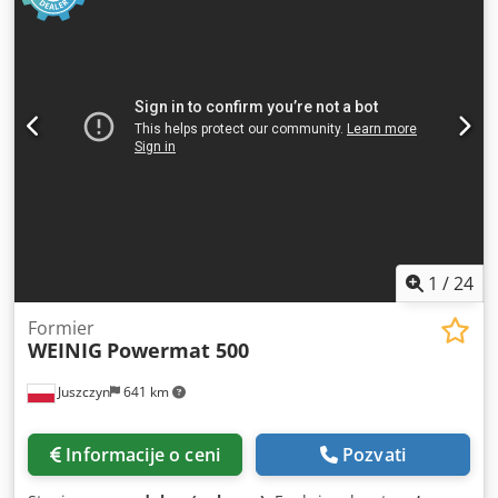
DALJINSKO UPRAVLJANJE Bez nezgoda Dkjdpszg Sd Eofx
Apvor U DOBROM STANJU! Godina: 2017 Kilometraža:
192.000 km OPREMA: ABS Električni prozori Električni
retrovizori Servo volan Tahograf Motorna kočnica Ukupna
težina: 34.000 kg Dimenzije gume: 13R22,5 Međuosovinsko
rastojanje: 180/255/135 cm Opruga vešanje na obe osovine
TEL: KUBA – poljski, engleski, nemački, italijanski
SEBASTIAN – poljski, nemački, italijanski, ???? LASZLO –
mađarski COSTEL – rumunski (za izvoz završavamo sve
formalnosti, uključujući brojeve) RADEK – ???? Ref. br.:
23862
1
/
24
Formier
WEINIG
Powermat 500
Juszczyn
641 km
Informacije o ceni
Pozvati