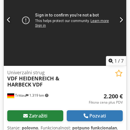
kertridža. Kupola: Disk kupola Han & Tesski Esslingen,
putanja alata 80mm, podešavanje 36mm, udaljenost
čahura / kupola glava min. / maks.: 72 / 188mm 2 komada
rotirajuće podrške, radni hod 45mm 2 kom rastanak
podrška, putovanje cca. 40mm Sistem rashladne vode
Mašina nije povezana. Prodaja po prodajnoj ceni. *
1
/
7
Univerzalni strug
VDF HEIDENREICH &
HARBECK
VDF
2.200 €
Trittau
1.319 km
Fiksna cena plus PDV
Zatražiti
Pozvati
Stanje:
polovno
, Funkcionalnost:
potpuno funkcionalan
,