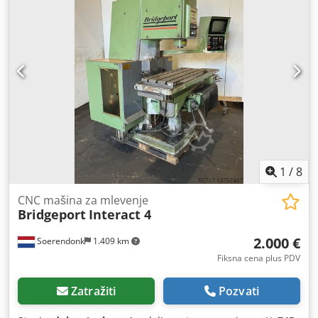
proizvodnje 2025, brza spojnica, 1000 mm nagib kašika,
garancija. Crsdpfx Ahewlvzujlof
1
/
8
CNC mašina za mlevenje
Bridgeport
Interact 4
2.000 €
Soerendonk
1.409 km
Fiksna cena plus PDV
Zatražiti
Pozvati