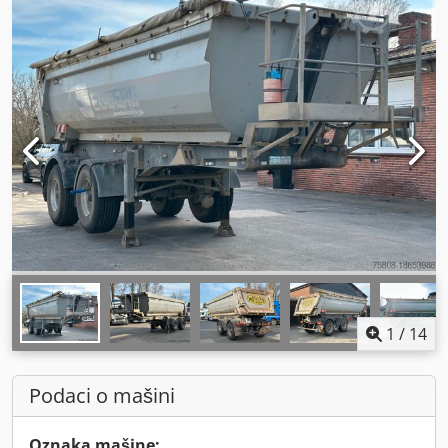
1
/
14
Podaci o mašini
Oznaka mašine: