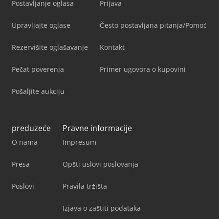
Postavljanje oglasa
Prijava
Upravljajte oglase
Često postavljana pitanja/Pomoć
Rezervišite oglašavanje
Kontakt
Pečat poverenja
Primer ugovora o kupovini
Pošaljite aukciju
preduzeće
Pravne informacije
O nama
Impresum
Presa
Opšti uslovi poslovanja
Poslovi
Pravila tržišta
Izjava o zaštiti podataka