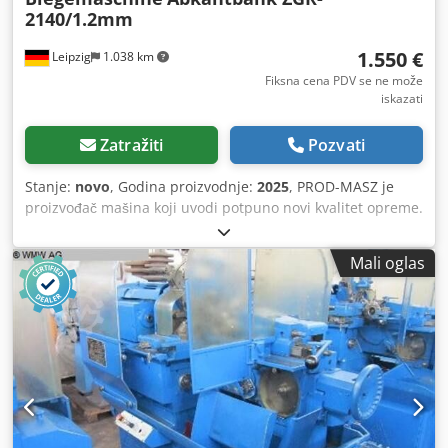
2140/1.2mm
1.550 €
Leipzig
1.038 km
Fiksna cena PDV se ne može
iskazati
Zatražiti
Pozvati
Stanje:
novo
, Godina proizvodnje:
2025
, PROD-MASZ je
proizvođač mašina koji uvodi potpuno novi kvalitet opreme.
Mi smo lično odgovorni za svaku fazu proizvodnje
ponuđenih proizvoda, što garantuje najviše standarde i
Mali oglas
kvalitet izrade. Naše dugogodišnje iskustvo omogućava
nam da razvijemo izdržljive, pouzdane i jednostavne
uređaje. Posebnu pažnju posvećujemo funkcionalnosti,
udobnosti i ergonomiji rada korisnika, zahvaljujući čemu
smo lideri na domaćem i inostranom tržištu. Svako ko nas
poznaje zna da smo pouzdana kompanija :) MAŠINA ZA
SAVIJANJE 2,14 M / 1,2 mm Tehničke specifikacije: -
Maksimalna radna širina: 2140 mm - Kapacitet savijanja:
do 1,2 mm (čelični lim) - Ugao savijanja: maks. 145 stepeni