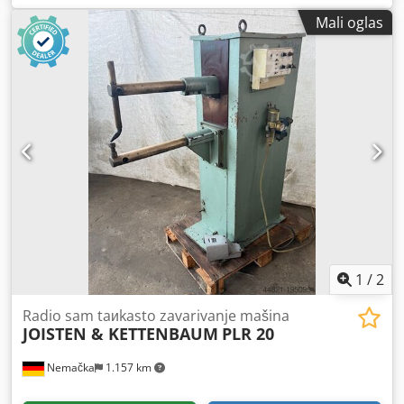
iznad kliznog ležaja:
800 mm
, GURUTZPE strug model
Mali oglas
Super AT 400/6000, 6.000 mm između tačaka, okretanje na
krevetu 820mm, na poprečnom prevozu 550 mm, okretanje
na dekoltea 1150mm, prečnik šipke 76,5 mm, 24 brzine od
9-500rpm, ima fiksni prozor, ima montiran 4-vilica prečnika
ploče 800mm, veoma dobro stanje uopšte Crsdpfx Ahjwd D
Itolef
1
/
2
Radio sam taиkasto zavarivanje mašina
JOISTEN & KETTENBAUM
PLR 20
Nemačka
1.157 km