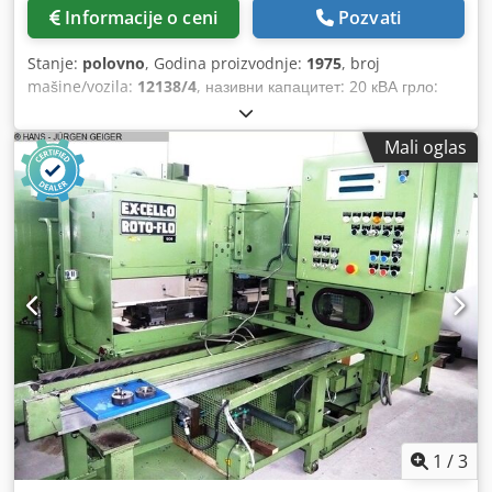
Informacije o ceni
Pozvati
Stanje:
polovno
, Godina proizvodnje:
1975
, broj
mašine/vozila:
12138/4
, називни капацитет: 20 кВА грло:
250 - 600 мм свећица ваздушни отвор: 270 мм капацитет
заваривања челик: ца. 2,5 + 2,5, макс. 3,5 - 1,5 мм
Mali oglas
електрични прикључак: 380 В кВ потребан простор: 470 к
1170 к 1300 мм тежина: 210 кг Crsdpfeb Nvimox Ahlsf
1
/
3