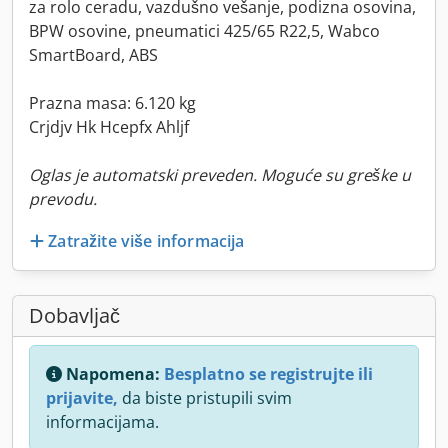
za rolo ceradu, vazdušno vešanje, podizna osovina,
BPW osovine, pneumatici 425/65 R22,5, Wabco
SmartBoard, ABS
Prazna masa: 6.120 kg
Crjdjv Hk Hcepfx Ahljf
Oglas je automatski preveden. Moguće su greške u
prevodu.
Zatražite više informacija
Dobavljač
Napomena:
Besplatno se registrujte ili
prijavite,
da biste pristupili svim
informacijama.