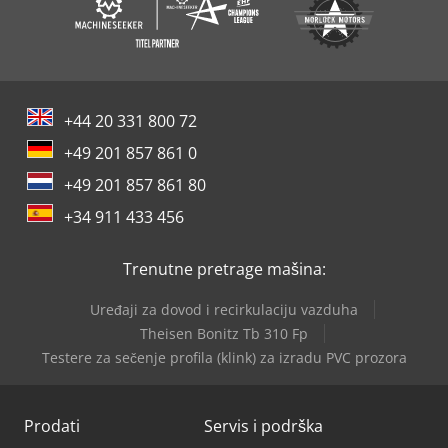
Isporuka: ek lageri - kao što se vidi Plaćanje: samo neto - po
prijemu računa Tražimo vašu porudžbinu. Druge mašine
za hladno valjanje i druge mašine za sečenje zupčanika su
uvek u ponudi.
+44 20 331 800 72
+49 201 857 861 0
+49 201 857 861 80
+34 911 433 456
Trenutne pretrage mašina:
Uređaji za dovod i recirkulaciju vazduha
Theisen Bonitz Tb 310 Fp
Testere za sečenje profila (klink) za izradu PVC prozora
Prodati
Servis i podrška