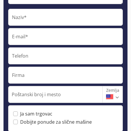
Naziv*
E-mail*
Telefon
Firma
Zemlja
Poštanski broj i mesto
Ja sam trgovac
Dobijte ponude za slične mašine