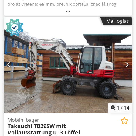
prolaz vretena:
65 mm
, prečnik obrteža iznad kliznog
ležaja:
520 mm
, Vodilni i vučni strug Proizvođač:
Heidenreich & Harbeck Tip VDF Tehnički podaci Marka:
Mali oglas
Heidenreich & Harbeck Tip: VDF Godina proizvodnje:
nepoznata Upravljanje: konvencionalno Rastojanje između
šiljaka: 1500 mm Prečnik obrade iznad kreveta: 520 mm
Prolaz vretena: 65 mm Codpjy A H Aksfx Ahljrf Dimenzije: D
3,60 x Š 1,20 x V 1,50 m Težina mašine: cca 4 t Oprema -
Digitalni prikaz na 2 ose - Lenjir 1.500 mm nije priložen Sve
informacije bez garancije. Demonstracija pod naponom je
moguća u svakom trenutku u našoj izložbenoj hali.
1
/
14
Mobilni bager
Takeuchi
TB295W mit
Vollausstattung u. 3 Löffel