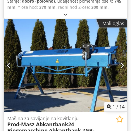
Stanje:
dobro (polovno)
, udaljenost pomeranja ose X:
745
mm
, Y osa hod:
370 mm
, radni hod Z-ose:
300 mm
,
Bridgeport glodalica Tip: Interakcija 4 Crsdpsqgcdtjfx Ahljf
kontrola: Heidenhain TNC 155 Ks-putovanje: 745 mm I-
Mali oglas
putovanje: 370 mm Z-putovanje: 300 mm Krevet: 960 k 380
mm Vreteno: ISO 40 Dimenzije: 185x180x235 cm DkŠkV
1
/
14
Mašina za savijanje na kovitlanju
Prod-Masz Abkantbank24
Biegemaschine
Abkantbank ZGR-