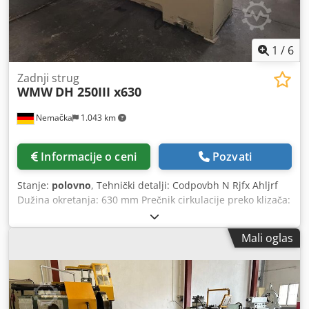
1
/
6
Zadnji strug
WMW
DH 250III x630
Nemačka
1.043 km
Informacije o ceni
Pozvati
Stanje:
polovno
, Tehnički detalji: Codpovbh N Rjfx Ahljrf
Dužina okretanja: 630 mm Prečnik cirkulacije preko klizača:
Zadnji okretni klizač: 250 mm Visina vrha iznad kreveta:
270 mm Širina centra: 900 mm Vreteno otvor: 26 mm
Mali oglas
Opseg brzine - beskonačno promenljiv: 1,8 - 450 o / min
Brzina povratka: 23 / 32 / 46 / 370 / 510 / 740 o / min
Poprečni feed: 0.07 - 1.11 / 36 korak mm / obrtaja Uzdužni
hrani: 0.063 - 0.63 / 12 korak mm / obrtaja Konjić pero
držač MK: 5 Putovanje perom: 250 mm Ukupna potrebna