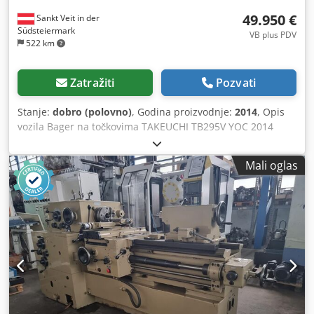
49.950 €
Sankt Veit in der
Südsteiermark
VB plus PDV
522 km
Zatražiti
Pozvati
Stanje:
dobro (polovno)
, Godina proizvodnje:
2014
, Opis
vozila Bager na točkovima TAKEUCHI TB295V YOC 2014
prema brojaču 9.709 sati 10,700 KG 77 KV - POWERTILT -
hidr. Brzo spojnica - Sve linije - Nasipa kašika - 2
Mali oglas
rovokopača kašike -Љtit -Љape Crodsv D Dqvopfx Ahlsf -
Centralno podmazivanje -Klima -Kameru i i i... Lepo i dobro
originalno stanje sa originalnom bojom! Prodajna cena:
49.950,-- neto Jeftina dostava je takođe moguća!