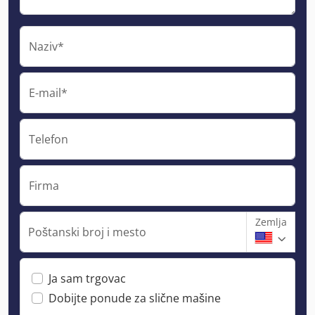
Naziv*
E-mail*
Telefon
Firma
Zemlja
Poštanski broj i mesto
Ja sam trgovac
Dobijte ponude za slične mašine