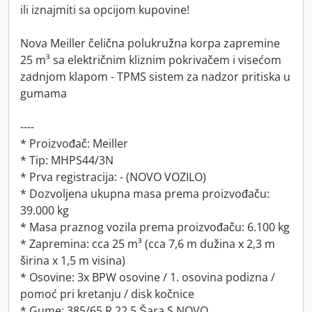
ili iznajmiti sa opcijom kupovine!
Nova Meiller čelična polukružna korpa zapremine
25 m³ sa električnim kliznim pokrivačem i visećom
zadnjom klapom - TPMS sistem za nadzor pritiska u
gumama
----
* Proizvođač: Meiller
* Tip: MHPS44/3N
* Prva registracija: - (NOVO VOZILO)
* Dozvoljena ukupna masa prema proizvođaču:
39.000 kg
* Masa praznog vozila prema proizvođaču: 6.100 kg
* Zapremina: cca 25 m³ (cca 7,6 m dužina x 2,3 m
širina x 1,5 m visina)
* Osovine: 3x BPW osovine / 1. osovina podizna /
pomoć pri kretanju / disk kočnice
* Gume: 385/65 R 22,5 Šara S NOVO