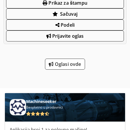
Prikaz za štampu
Sačuvaj
Podeli
Prijavite oglas
Oglasi ovde
Machineseeker
Besplatno u prodavnici
Aplikacija broj 1 za polovne mašine!