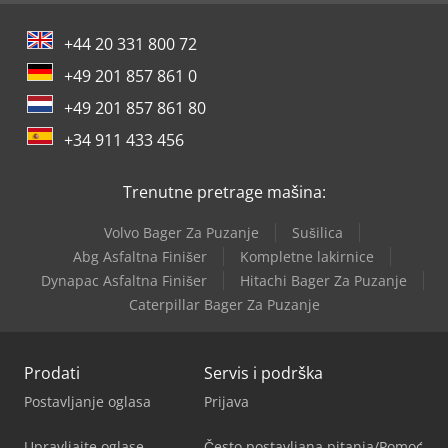
+44 20 331 800 72
+49 201 857 861 0
+49 201 857 861 80
+34 911 433 456
Trenutne pretrage mašina:
Volvo Bager Za Puzanje
Sušilica
Abg Asfaltna Finišer
Kompletne lakirnice
Dynapac Asfaltna Finišer
Hitachi Bager Za Puzanje
Caterpillar Bager Za Puzanje
Prodati
Servis i podrška
Postavljanje oglasa
Prijava
Upravljajte oglase
Često postavljana pitanja/Pomoć