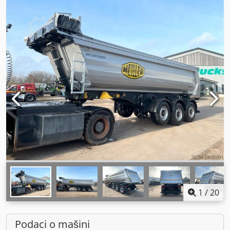
1
/
20
Podaci o mašini