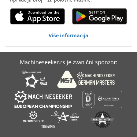
Više informacija
Machineseeker.rs je zvanični sponzor: