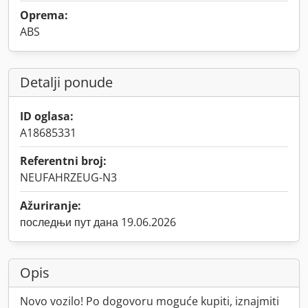
Oprema:
ABS
Detalji ponude
ID oglasa:
A18685331
Referentni broj:
NEUFAHRZEUG-N3
Ažuriranje:
последњи пут дана 19.06.2026
Opis
Novo vozilo! Po dogovoru moguće kupiti, iznajmiti