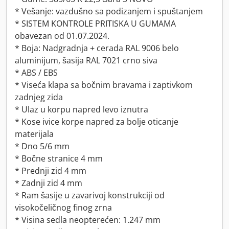
* Vešanje: vazdušno sa podizanjem i spuštanjem
* SISTEM KONTROLE PRITISKA U GUMAMA
obavezan od 01.07.2024.
* Boja: Nadgradnja + cerada RAL 9006 belo
aluminijum, šasija RAL 7021 crno siva
* ABS / EBS
* Viseća klapa sa bočnim bravama i zaptivkom
zadnjeg zida
* Ulaz u korpu napred levo iznutra
* Kose ivice korpe napred za bolje oticanje
materijala
* Dno 5/6 mm
* Bočne stranice 4 mm
* Prednji zid 4 mm
* Zadnji zid 4 mm
* Ram šasije u zavarivoj konstrukciji od
visokočeličnog finog zrna
* Visina sedla neopterećen: 1.247 mm