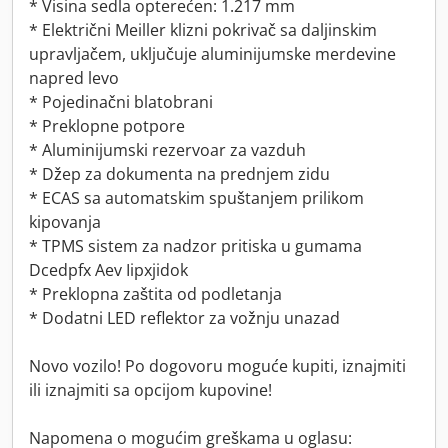
* Visina sedla opterećen: 1.217 mm
* Električni Meiller klizni pokrivač sa daljinskim
upravljačem, uključuje aluminijumske merdevine
napred levo
* Pojedinačni blatobrani
* Preklopne potpore
* Aluminijumski rezervoar za vazduh
* Džep za dokumenta na prednjem zidu
* ECAS sa automatskim spuštanjem prilikom
kipovanja
* TPMS sistem za nadzor pritiska u gumama
Dcedpfx Aev Iipxjidok
* Preklopna zaštita od podletanja
* Dodatni LED reflektor za vožnju unazad
Novo vozilo! Po dogovoru moguće kupiti, iznajmiti
ili iznajmiti sa opcijom kupovine!
Napomena o mogućim greškama u oglasu: