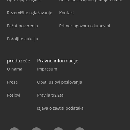
Rezervišite oglašavanje
Kontakt
Pečat poverenja
Primer ugovora o kupovini
Pošaljite aukciju
preduzeće
Pravne informacije
O nama
Impresum
Presa
Opšti uslovi poslovanja
Poslovi
Pravila tržišta
Izjava o zaštiti podataka