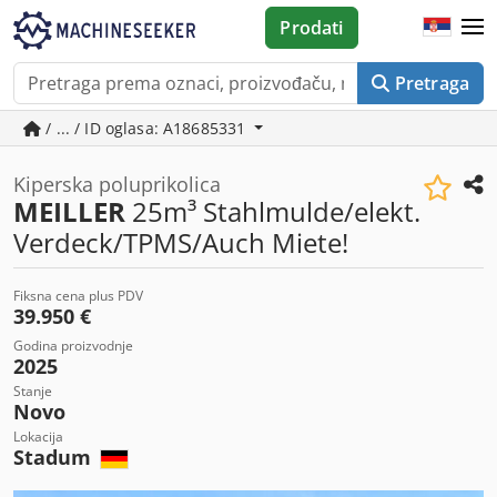
Prodati
Pretraga
/ ... / ID oglasa: A18685331
Kiperska poluprikolica
MEILLER
25m³ Stahlmulde/elekt.
Verdeck/TPMS/Auch Miete!
Fiksna cena plus PDV
39.950 €
Godina proizvodnje
2025
Stanje
Novo
Lokacija
Stadum