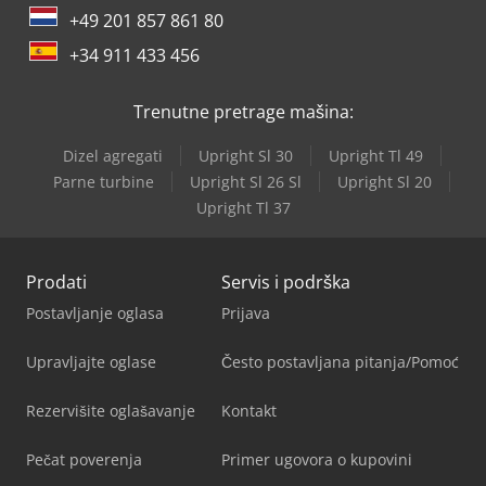
+49 201 857 861 80
+34 911 433 456
Trenutne pretrage mašina:
Dizel agregati
Upright Sl 30
Upright Tl 49
Parne turbine
Upright Sl 26 Sl
Upright Sl 20
Upright Tl 37
Prodati
Servis i podrška
Postavljanje oglasa
Prijava
Upravljajte oglase
Često postavljana pitanja/Pomoć
Rezervišite oglašavanje
Kontakt
Pečat poverenja
Primer ugovora o kupovini