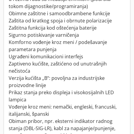
tokom dijagnostike/programiranja)
Obimne zaštitne i samoodbrambene funkcije
Zaštita od kratkog spoja i obrnute polarizacije
Zaštitna funkcija kod oštećenja baterije
Sigurno potiskivanje varničenja
Komforno vođenje kroz meni / podešavanje
parametara punjenja
Ugrađeni komunikacioni interfejs
Zaptiveno kućište, zaštićeno od unutrašnjih
nečistoća
Verzija kućišta „B“: povoljna za industrijske
proizvodne linije
Prikaz stanja preko displeja i visokosijalnih LED
lampica
Vođenje kroz meni: nemački, engleski, francuski,
italijanski, španski
Obiman pribor, npr. eksterni indikator radnog
stanja (DBL-SIG-LR), kabl za napajanje/punjenje,