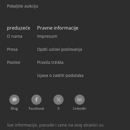
Pošaljite aukciju
preduzeće
Pravne informacije
O nama
Impresum
Presa
Opšti uslovi poslovanja
Poslovi
Pravila tržišta
Izjava o zaštiti podataka
Blog
Facebook
X
LinkedIn
Sve informacije, ponude i cene na ovoj stranici su