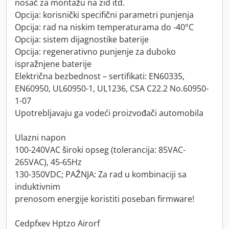
nosač za montažu na zid itd.
Opcija: korisnički specifični parametri punjenja
Opcija: rad na niskim temperaturama do -40°C
Opcija: sistem dijagnostike baterije
Opcija: regenerativno punjenje za duboko
ispražnjene baterije
Električna bezbednost – sertifikati: EN60335,
EN60950, UL60950-1, UL1236, CSA C22.2 No.60950-
1-07
Upotrebljavaju ga vodeći proizvođači automobila
Ulazni napon
100-240VAC široki opseg (tolerancija: 85VAC-
265VAC), 45-65Hz
130-350VDC; PAŽNJA: Za rad u kombinaciji sa
induktivnim
prenosom energije koristiti poseban firmware!
Cedpfxev Hptzo Airorf