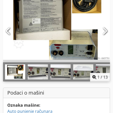
1
/
13
Podaci o mašini
Oznaka mašine:
Auto punjenje računara