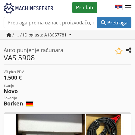
Prodati
Pretraga
/ ... / ID oglasa: A18657781
Auto punjenje računara
VAS 5908
VB plus PDV
1.500 €
Stanje
Novo
Lokacija
Borken