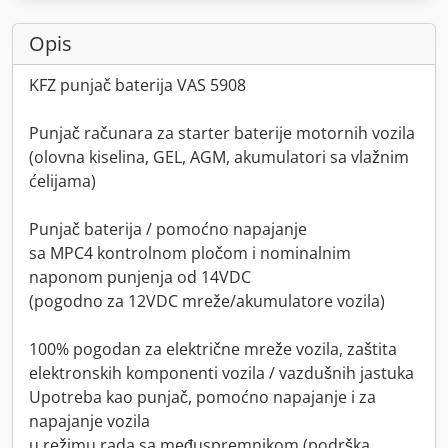
Opis
KFZ punjač baterija VAS 5908
Punjač računara za starter baterije motornih vozila
(olovna kiselina, GEL, AGM, akumulatori sa vlažnim
ćelijama)
Punjač baterija / pomoćno napajanje
sa MPC4 kontrolnom pločom i nominalnim
naponom punjenja od 14VDC
(pogodno za 12VDC mreže/akumulatore vozila)
100% pogodan za električne mreže vozila, zaštita
elektronskih komponenti vozila / vazdušnih jastuka
Upotreba kao punjač, pomoćno napajanje i za
napajanje vozila
u režimu rada sa međuspremnikom (podrška