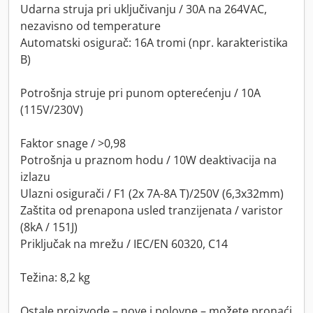
Udarna struja pri uključivanju / 30A na 264VAC,
nezavisno od temperature
Automatski osigurač: 16A tromi (npr. karakteristika
B)
Potrošnja struje pri punom opterećenju / 10A
(115V/230V)
Faktor snage / >0,98
Potrošnja u praznom hodu / 10W deaktivacija na
izlazu
Ulazni osigurači / F1 (2x 7A-8A T)/250V (6,3x32mm)
Zaštita od prenapona usled tranzijenata / varistor
(8kA / 151J)
Priključak na mrežu / IEC/EN 60320, C14
Težina: 8,2 kg
Ostale proizvode – nove i polovne – možete pronaći