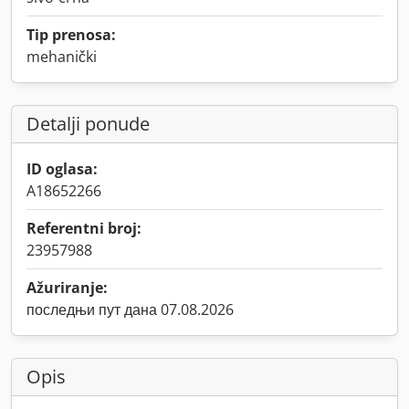
Tip prenosa:
mehanički
Detalji ponude
ID oglasa:
A18652266
Referentni broj:
23957988
Ažuriranje:
последњи пут дана 07.08.2026
Opis