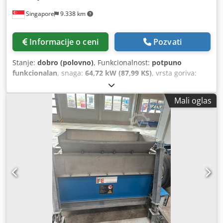
Singapore
9.338 km
Informacije o ceni
Pozvati
Stanje:
dobro (polovno)
, Funkcionalnost:
potpuno
funkcionalan
, snaga:
64,72 kW (87,99 KS)
, vrsta goriva:
dizel
, boja:
žuta
, stanje pogona:
90 procenat
, broj sedišta:
1
, broj mašine/vozila:
3YS00993
, Oprema:
hidraulika,
Mali oglas
kabina
, Opis proizvoda Credpfxoum D R De Akkof Polovni
mini bager mašine Proizveden od strane gusenice model
308BSR bager Radi na dizel motoru Mašina se prodaje kao
stanje Više informacija kontaktirajte VIDЋAJ JPN Industrijski
trgovanje Pte doo 13A pandan polumesec, Singapur
128478