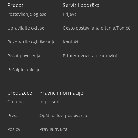
Prodati
Servis i podrška
Postavljanje oglasa
Prijava
Upravljajte oglase
Često postavljana pitanja/Pomoć
Rezervišite oglašavanje
Kontakt
Pečat poverenja
Primer ugovora o kupovini
Pošaljite aukciju
preduzeće
Pravne informacije
O nama
Impresum
Presa
Opšti uslovi poslovanja
Poslovi
Pravila tržišta