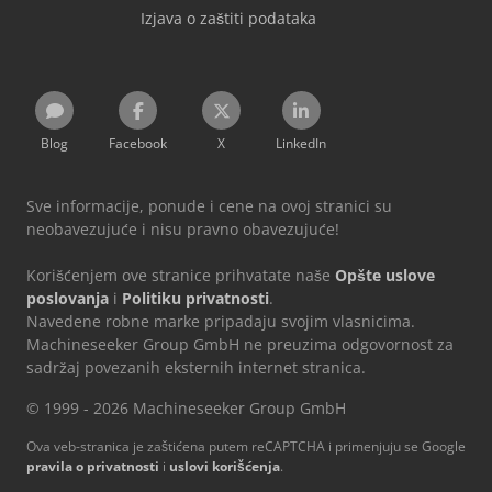
Izjava o zaštiti podataka
Blog
Facebook
X
LinkedIn
Sve informacije, ponude i cene na ovoj stranici su
neobavezujuće i nisu pravno obavezujuće!
Korišćenjem ove stranice prihvatate naše
Opšte uslove
poslovanja
i
Politiku privatnosti
.
Navedene robne marke pripadaju svojim vlasnicima.
Machineseeker Group GmbH ne preuzima odgovornost za
sadržaj povezanih eksternih internet stranica.
© 1999 - 2026 Machineseeker Group GmbH
Ova veb-stranica je zaštićena putem reCAPTCHA i primenjuju se Google
pravila o privatnosti
i
uslovi korišćenja
.