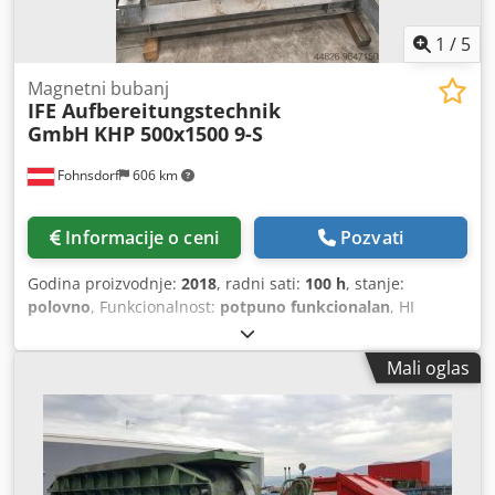
1
/
5
Magnetni bubanj
IFE Aufbereitungstechnik
GmbH
KHP 500x1500 9-S
Fohnsdorf
606 km
Informacije o ceni
Pozvati
Godina proizvodnje:
2018
, radni sati:
100 h
, stanje:
polovno
, Funkcionalnost:
potpuno funkcionalan
, HI
Magnetna Bubanj Tip KHP 500x1500 9 Radni napon 3k400
V Frekvencija 50 Hz El. radna struja 18.70 A Radna brzina
Mali oglas
30 - 90 o / min Crjdpslhqbrefx Akkjf Najviši nivo zvučnog
pritiska 50 dB Težina mašine 850 kg. Lokacija: Austrija
Dostupno sada