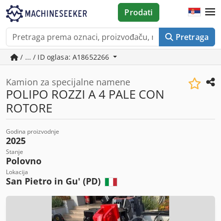
Prodati
Pretraga
/ ... / ID oglasa: A18652266
Kamion za specijalne namene
POLIPO ROZZI A 4 PALE CON
ROTORE
Godina proizvodnje
2025
Stanje
Polovno
Lokacija
San Pietro in Gu' (PD)