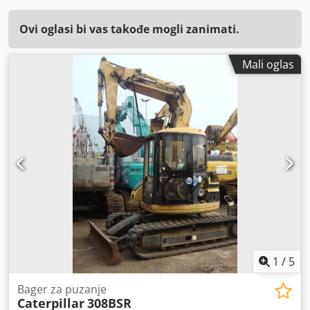
Ovi oglasi bi vas takođe mogli zanimati.
Mali oglas
1
/
5
Bager za puzanje
Caterpillar
308BSR