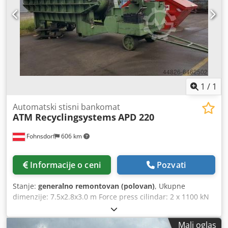
1
/
1
Automatski stisni bankomat
ATM Recyclingsystems
APD 220
Fohnsdorf
606 km
Informacije o ceni
Pozvati
Stanje:
generalno remontovan (polovan)
, Ukupne
dimenzije: 7.5x2.8x3.0 m Force press cilindar: 2 x 1100 kN
Automobili kapaciteta: 30 -40 pcs/h Dimenzije pakovanja:
3,9 x 1,9 x 0,4 m x m Visina feeda: 1.32 m Vreme ciklusa: 60
Mali oglas