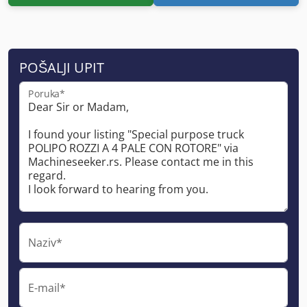
POŠALJI UPIT
Poruka*
Naziv*
E-mail*