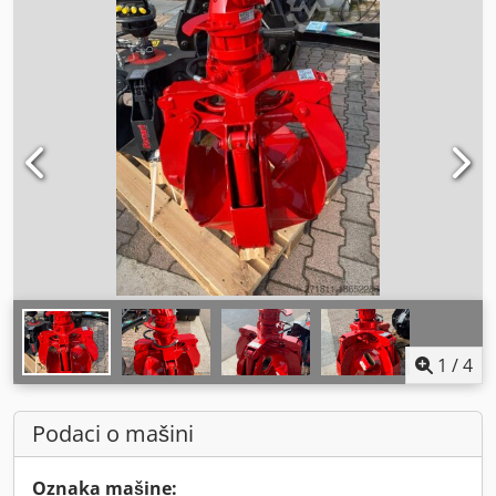
1
/
4
Podaci o mašini
Oznaka mašine: