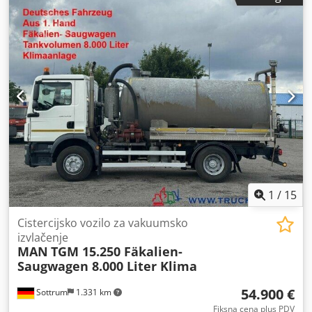
s Snaga pogona: 22 kW Težina: 22 t Otisak stopala: 7,5 x 2,8
x 3,0 Cjdpfx Akohgibhjkjrf Ručna operacija Mobilni
1
/
15
Cistercijsko vozilo za vakuumsko
izvlačenje
MAN
TGM 15.250 Fäkalien-
Saugwagen 8.000 Liter Klima
54.900 €
Sottrum
1.331 km
Fiksna cena plus PDV