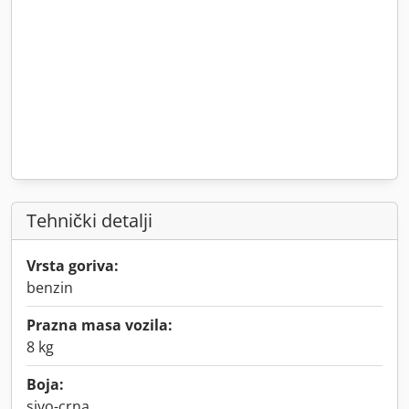
Tehnički detalji
Vrsta goriva:
benzin
Prazna masa vozila:
8 kg
Boja:
sivo-crna