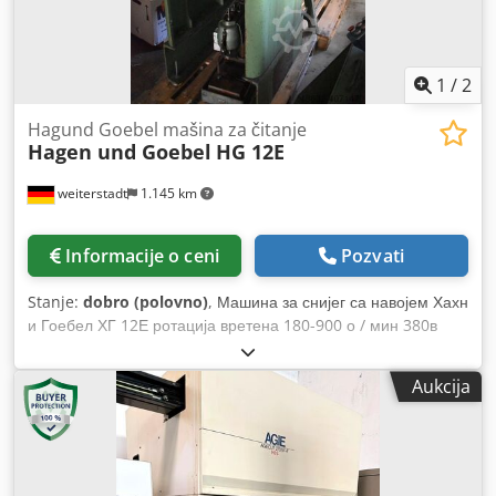
1
/
2
Hagund Goebel mašina za čitanje
Hagen und Goebel
HG 12E
weiterstadt
1.145 km
Informacije o ceni
Pozvati
Stanje:
dobro (polovno)
, Машина за снијег са навојем Хахн
и Гоебел ХГ 12Е ротација вретена 180-900 о / мин 380в
МасцхНр.1917 / 16 М4-М65 Dcjdpod Rkbrsfx Akuek
Aukcija