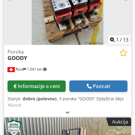
ventil na nosaču viljuške Radni sati: 15.254 h OPREMA
Triplex jarbol sa visinom slobodnog podizanja 3./4.
hidraulični ventil na nosaču viljuške Punjač Eksterna
referenca: SL9789SP
1
/
13
Poroka
GOODY
Root
1.041 km
Informacije o ceni
Pozvati
Stanje:
dobro (polovno)
, 3 poroka "GOODI" Djdpfjrai Akjx
Akusck
Aukcija