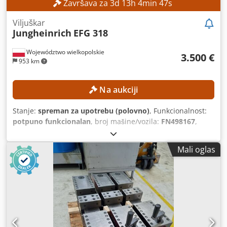
Završava za
3
d
13
h
4
min
45
s
Viljuškar
Jungheinrich
EFG 318
Województwo wielkopolskie
3.500 €
953 km
Na aukciji
Stanje:
spreman za upotrebu (polovno)
, Funkcionalnost:
potpuno funkcionalan
, broj mašine/vozila:
FN498167
,
Godina proizvodnje:
2015
, radni sati:
15.254 h
, visina
dizanja:
4.700 mm
, slobodno podizanje:
1.490 mm
, tip
Mali oglas
jarma:
triplex
, građevinska visina:
2.132 mm
, Bez
minimalne cene – garantovana prodaja po najvišoj ponudi!
TEHNIČKE KARAKTERISTIKE Visina slobodnog podizanja:
1.490 mm Visina podizanja: 4.700 mm Ukupna visina: 2.132
mm PODACI O MAŠINI Tip jarbola: Triplex Napon baterije:
48 V Kapacitet baterije: 625 Ah Djdjzrlxgopfx Akusck
Godina proizvodnje baterije: 2015 Hidraulični ventili: 3./4.