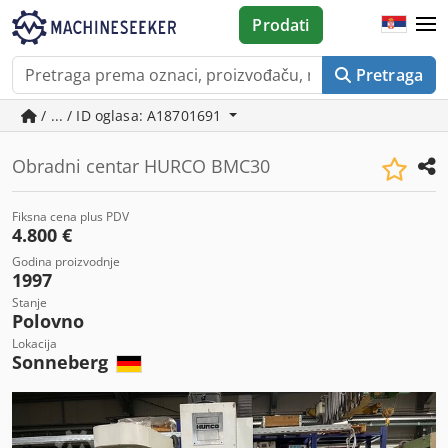
Prodati
Pretraga
/ ... / ID oglasa: A18701691
Obradni centar HURCO BMC30
Fiksna cena plus PDV
4.800 €
Godina proizvodnje
1997
Stanje
Polovno
Lokacija
Sonneberg