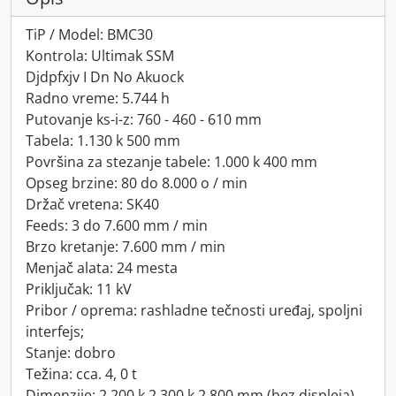
TiP / Model: BMC30
Kontrola: Ultimak SSM
Djdpfxjv I Dn No Akuock
Radno vreme: 5.744 h
Putovanje ks-i-z: 760 - 460 - 610 mm
Tabela: 1.130 k 500 mm
Površina za stezanje tabele: 1.000 k 400 mm
Opseg brzine: 80 do 8.000 o / min
Držač vretena: SK40
Feeds: 3 do 7.600 mm / min
Brzo kretanje: 7.600 mm / min
Menjač alata: 24 mesta
Priključak: 11 kV
Pribor / oprema: rashladne tečnosti uređaj, spoljni
interfejs;
Stanje: dobro
Težina: cca. 4, 0 t
Dimenzije: 2.200 k 2.300 k 2.800 mm (bez displeja)