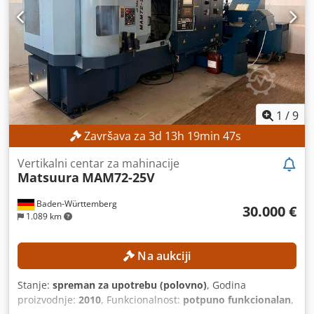
1
/
9
Završava za
3
d
13
h
19
min
45
s
Vertikalni centar za mahinacije
Matsuura
MAM72-25V
Baden-Württemberg
30.000 €
1.089 km
Na aukciji
Stanje:
spreman za upotrebu (polovno)
, Godina
proizvodnje:
2010
, Funkcionalnost:
potpuno funkcionalan
,