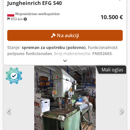
Jungheinrich
EFG S40
Województwo wielkopolskie
10.500 €
953 km
Na aukciji
Stanje:
spreman za upotrebu (polovno)
, Funkcionalnost:
potpuno funkcionalan
, broj mašine/vozila:
FN552603
,
Godina proizvodnje:
2017
, radni sati:
1.398 h
, visina
dizanja:
3.540 mm
, tip jarma:
dupleks
, građevinska visina:
Mali oglas
2.520 mm
, Oprema:
bočni pomak
, Bez minimalne cene –
garantovana prodaja po najvišoj ponudi! Dcodpfx
Akozrlvfouok TEHNIČKE KARAKTERISTIKE Visina podizanja:
3.540 mm Ukupna visina: 2.520 mm KARAKTERISTIKE
MAŠINE Tip jarbola: Dupleks sa slobodnim podizanjem
Napon baterije: 80 V Kapacitet baterije: 930 Ah Godina
proizvodnje baterije: 2017 Hidraulični ventili: 3./4. ventil
Radni sati: 1.398 sati OPREMA Bočni pomerac Pozicioner
viljuške Punjač, u ceni Eksterna referenca: SL13606SP