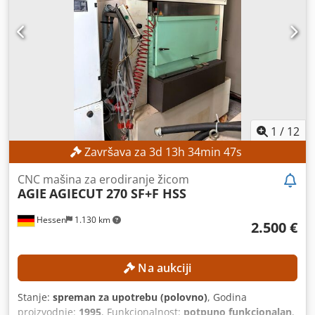
1
/
12
Završava za
3
d
13
h
34
min
45
s
CNC mašina za erodiranje žicom
AGIE
AGIECUT 270 SF+F HSS
Hessen
1.130 km
2.500 €
Na aukciji
Stanje:
spreman za upotrebu (polovno)
, Godina
proizvodnje:
1995
, Funkcionalnost:
potpuno funkcionalan
,