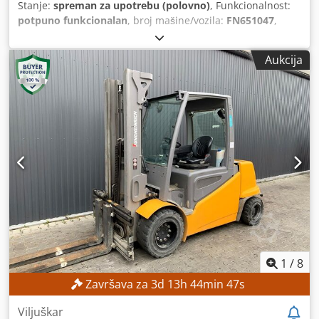
Stanje:
spreman za upotrebu (polovno)
, Funkcionalnost:
potpuno funkcionalan
, broj mašine/vozila:
FN651047
,
Godina proizvodnje:
2021
, radni sati:
17.268 h
, visina
dizanja:
4.700 mm
, slobodno podizanje:
1.535 mm
, tip
Aukcija
jarma:
triplex
, građevinska visina:
2.125 mm
, Oprema:
bočni pomak
, Nema minimalne cene – garantovana
prodaja po najvišoj ponudi! Dcsdpjzrlv Esfx Akusk
TEHNIČKE KARAKTERISTIKE Visina podizanja: 4.700 mm
Visina: 2.125 mm Slobodan hod: 1.535 mm DETALJI O
MAŠINI Tip jarbola: Triplex jarbol sa slobodnim hodom
Napon baterije: 48 V Kapacitet baterije: 500 Ah Radni sati:
17.268 sati OPREMA Bočni pomerač Baterija Punjač
Eksterna referenca: SL12191SP
1
/
8
Završava za
3
d
13
h
44
min
45
s
Viljuškar