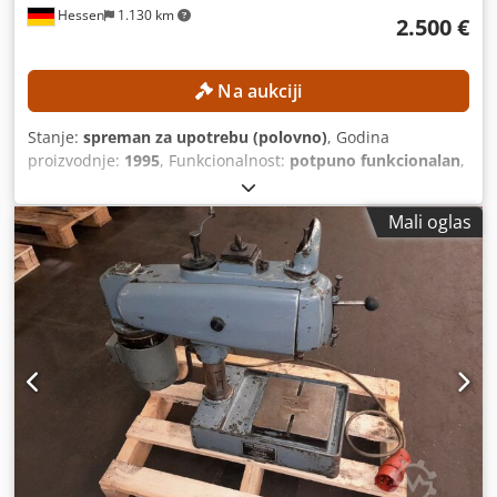
Hessen
1.130 km
2.500 €
Na aukciji
Stanje:
spreman za upotrebu (polovno)
, Godina
proizvodnje:
1995
, Funkcionalnost:
potpuno funkcionalan
,
udaljenost pomeranja ose X:
350 mm
, Y osa hod:
250 mm
,
radni hod Z-ose:
350 mm
, maksimalna težina obratka:
400
Mali oglas
kg
, model kontrolera:
AGIEMATIC T
, Nema minimalne cene
– zagarantovana prodaja po najvišoj ponudi! TEHNIČKE
KARAKTERISTIKE Hod po osi X: 350 mm Hod po osi Y: 250
mm Hod po osi Z: 350 mm Brzi hod: oko 720 mm/min Osi: 4
(X, Y, Z, C) Radni prostor Dimenzije stola: 600 × 450 mm
Maksimalne dimenzije radnog komada: oko 860 × 620 ×
350 mm Maksimalna težina radnog komada: 400 kg
Maksimalna težina elektrode: 100 kg Unutrašnje dimenzije
radnog rezervoara: oko 830 × 590 × 350 mm Udaljenost
stola od centra: 170 – 520 mm DETALJI O MAŠINI
Upravljački sistem: AGIEMATIC T Generator: AGIEPULS 60
Priključak na električnu mrežu: 400 V / 50 Hz Dimenzije i