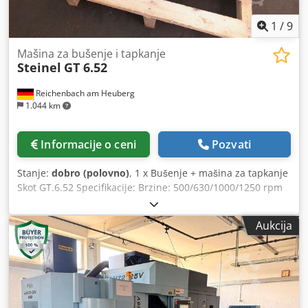
težina Dimenzije (D x Š x V): oko 3.000 × 1.700 × 2.580 mm
Težina mašine: oko 2.550 kg Dedpfx Aozpypnskueck
1
/
9
Mašina za bušenje i tapkanje
Steinel
GT 6.52
Reichenbach am Heuberg
1.044 km
Informacije o ceni
Pozvati
Stanje:
dobro (polovno)
, 1 x Bušenje + mašina za tapkanje
Skot GT.6.52 Specifikacije: Brzine: 500/630/1000/1250 rpm
Performanse u čeliku: M 6 ..max. Klešta prečnika stega: 10
mm Mašina se može posmatrati pod napajanjem. Dcodpfx
Aukcija
Aksma Efyjusk