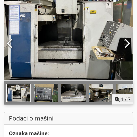
1
/
7
Podaci o mašini
Oznaka mašine: