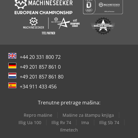
+44 20 331 800 72
+49 201 857 861 0
+49 201 857 861 80
+34 911 433 456
Trenutne pretrage mašina:
Repro mašine
Mašine za štampu knjiga
Illig Ua 100
Illig Rv 74
Ima
Illig Sb 74
Ilmetech