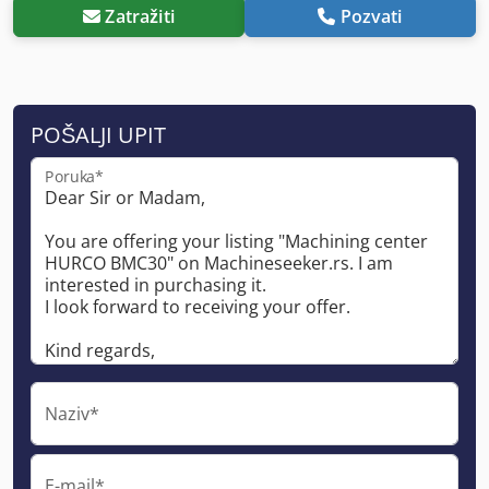
Zatražiti
Pozvati
POŠALJI UPIT
Poruka*
Naziv*
E-mail*