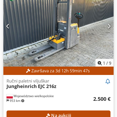
1
/
9
Završava za
3
d
12
h
59
min
45
s
Ručni paletni viljuškar
Jungheinrich
EJC 216z
Województwo wielkopolskie
2.500 €
953 km
Na aukciji