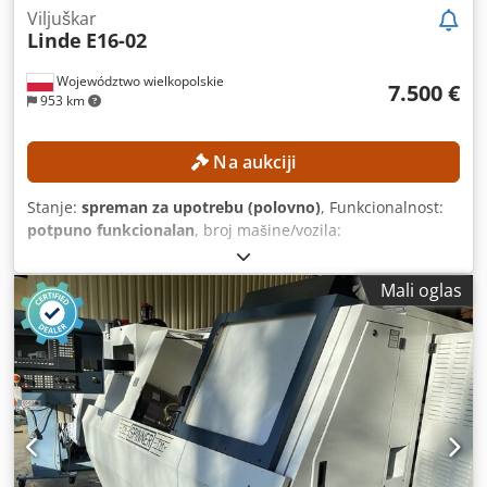
Viljuškar
Linde
E16-02
Województwo wielkopolskie
7.500 €
953 km
Na aukciji
Stanje:
spreman za upotrebu (polovno)
, Funkcionalnost:
potpuno funkcionalan
, broj mašine/vozila:
H2X386H10283
, Godina proizvodnje:
2017
, radni sati:
5.612
h
, visina dizanja:
4.625 mm
, slobodno podizanje:
1.500
Mali oglas
mm
, građevinska visina:
2.121 mm
, Oprema:
bočni
pomak
, Bez minimalne cene – garantovana prodaja po
najvišoj ponudi! TEHNIČKE KARAKTERISTIKE Visina
podizanja: 4.625 mm Visina: 2.121 mm Slobodni hod: 1.500
mm PODACI O MAŠINI Dcjdpfozrlwijx Akujk Tip jarbola:
Triplex jarbol sa slobodnim hodom Napon baterije: 48 V
Kapacitet baterije: 585 Ah Gume: nove Radno vreme: 5.612
sati OPREMA Kabina Baterija Punjač Bočni pomerac
Eksterna referenca: SL11370SP