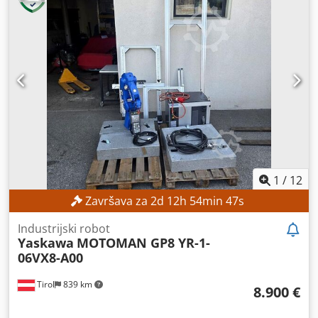
1
/
12
Završava za
2
d
12
h
54
min
45
s
Industrijski robot
Yaskawa
MOTOMAN GP8 YR-1-
06VX8-A00
Tirol
839 km
8.900 €