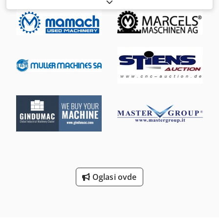
broj mašine/vozila:
18199
, udaljenost pomeranja ose X:
550
mm
, Y osa hod:
410 mm
, radni hod Z-ose:
450 mm
, brzina
vretena (maks.):
20.000 o/min
, broj mjesta u izmjenjivaču
alata:
210
, TEHNIČKE KARAKTERISTIKE CNC upravljanje:
FANUC 30iM za obradu sa 5 osa Radni prostor Hod po X
osi: 550 mm Hod po Y osi: 410 mm Hod po Z osi: 450 mm
Opseg zakretanja B ose: +110 do −110° Opseg okretanja C
ose: 360° Brzina pomera Brza brzina X, Y i Z ose: 50.000
mm/min Brza brzina B ose: 30 min⁻¹ Brza brzina C ose: 50
min⁻¹ Magazin alata Broj mesta za alate (standardno): 30
Proširenje magazina alata: 210 mesta za alate Priprema za
proširenje na 240 mesta za alate Paletni sistem Broj paleta:
10 Veličina palete: Ø 130 mm Nosač palete: Capto C6
Veličina radnog komada: maks. Ø 250 × H 250 mm Težina
radnog komada: maks. 40 kg Snaga pritiska palete: 22,5 kN
Glavna vretena Brzina vretena: 40 – 20.000 obrt/min Snaga
motora: 7,5/11 kW Obrtni moment vretena: maks. 70 Nm
do 1.500 min⁻¹ Nosač vretena: HSK 63A Specijalne funkcije:
Oglasi ovde
Brzo pokretanje pri pokretanju mašine, automatski ciklus
zagrevanja DETALJI MAŠINE Masa mašine: oko 12.000 kg
Rashladni sistem Pritisak rashladnog sredstva kroz
vreteno: 70 bar Kapacitet interne pumpe za hlađenje: 24