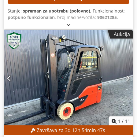
Stanje:
spreman za upotrebu (polovno)
, Funkcionalnost:
potpuno funkcionalan
, broj mašine/vozila:
90621285
,
Godina proizvodnje:
2021
, radni sati:
560 h
, visina dizanja:
2.800 mm
, građevinska visina:
1.950 mm
, Nema
Aukcija
minimalne cene – zagarantovana prodaja po najvišoj
ponudi! TEHNIČKE KARAKTERISTIKE Dcjdpfx Akezrlw Asujk
Visina podizanja: 2.800 mm Visina konstrukcije: 1.950 mm
KARAKTERISTIKE MAŠINE Tip jarbola: Standardni jarbol Tip
baterije: Litijum-jonska baterija Radni sati: 560 sati
OPREMA Početno podizanje Punjač Eksterna referenca:
SL1145SP
1
/
11
Završava za
3
d
12
h
54
min
45
s