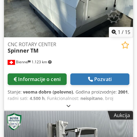
1
/
15
CNC ROTARY CENTER
Spinner
TM
Bienne
1.123 km
Informacije o ceni
Pozvati
Stanje:
veoma dobro (polovno)
, Godina proizvodnje:
2001
,
radni sati:
4.500 h
, Funkcionalnost:
neispitano
, broj
mašine/vozila:
090119
, Poreklo proizvodnje CE - Nemačka
Napon 400V Neto težina 7500 kg Dimenzije 2,9 x 2,3 x 2,3
Aukcija
m. 29731 h - Rad 4500 h SPECIFIKACIJE OSE Najveće
putovanje X-osom 400 mm Najveća putovanja Y-osa 300
mm Najveće putovanje Z1 osa 475 mm Najveće putovanje
Z2 osa 475 mm Ugaoni položaj B-ose 0.0001 – 360° Ugaoni