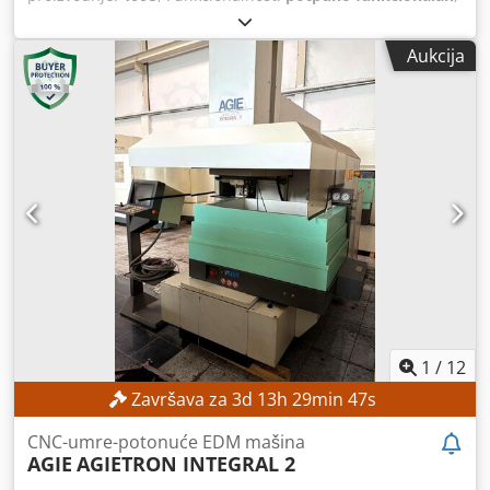
broj mašine/vozila:
193.006
, udaljenost pomeranja ose X:
350 mm
, Y osa hod:
250 mm
, radni hod Z-ose:
256 mm
,
Aukcija
Prečnik žice (maks.):
0,33 mm
, model kontrolera:
AGIEVISION / AGIE HSS-Steuerung
, Ne postoji minimalna
cena – garantovana prodaja po najvišoj ponudi! TEHNIČKE
KARAKTERISTIKE Hod po X osi: 350 mm Hod po Y osi: 250
mm Hod po Z osi: 256 mm Dcjdpfx Ajzpypzjkuek Hod po
U/V osi: ±70 mm Rezolucija pozicioniranja: 0,0001 mm
Preciznost pozicioniranja: oko ±3 µm Podaci o obradi
Maksimalni konus: 30° pri visini radnog komada od 100
mm Kvalitet površine: do oko Ra 0,2 µm pri više završnih
obrada Podaci o radnom komadu Maksimalne dimenzije
radnog komada: 750 × 550 × 250 mm Maksimalna težina
radnog komada: 450 kg Sistem žice Prečnik žice: 0,10 – 0,33
mm Brzina žice: do oko 3 m/min Vučna sila žice:
kontrolisana putem CNC-a DETALJI MAŠINE Kontrolni
1
/
12
sistem: AGIEVISION / AGIE HSS Generator: AGIE HSS
Završava za
3
d
13
h
29
min
45
s
Priključak na električnu mrežu: 3 × 400 V, 50 Hz Priključna
snaga: oko 10,5 kVA Dimenzije i težina Dimenzije (D × Š ×
CNC-umre-potonuće EDM mašina
V): oko 2.215 × 2.215 × 2.220 mm Težina mašine: oko 3.600
AGIE
AGIETRON INTEGRAL 2
kg OPREMA Potpuno automatsko uvlačenje žice