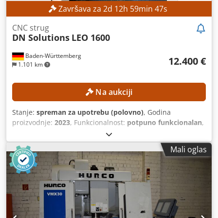
Završava za
2
d
12
h
59
min
45
s
CNC strug
DN Solutions
LEO 1600
Baden-Württemberg
12.400 €
1.101 km
Na aukciji
Stanje:
spreman za upotrebu (polovno)
, Godina
proizvodnje:
2023
, Funkcionalnost:
potpuno funkcionalan
,
dužina obrade:
300 mm
, prečnik obrade:
300 mm
, prolaz
vretena:
52 mm
, brzina vretena (maks.):
4.500 o/min
,
Mali oglas
model kontrolera:
FANUC CNC
, Mašina može biti
pregledana uz prethodnu najavu od tri dana. TEHNIČKE
KARAKTERISTIKE Maksimalni prečnik okretanja: oko 300
mm Maksimalna dužina okretanja: oko 300 mm Prečnik
rupe vretena: oko 52 mm Maksimalna brzina glavnog
vretena: 4.500 o/min Revolver za alatke: 12 pozicija DETALJI
O MAŠINI Upravljački sistem: FANUC CNC Masa mašine: