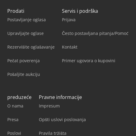
Prodati
Servis i podrška
Postavljanje oglasa
Prijava
Upravljajte oglase
Često postavljana pitanja/Pomoć
Rezervišite oglašavanje
Kontakt
Pečat poverenja
Primer ugovora o kupovini
Pošaljite aukciju
preduzeće
Pravne informacije
O nama
Impresum
Presa
Opšti uslovi poslovanja
Poslovi
Pravila tržišta