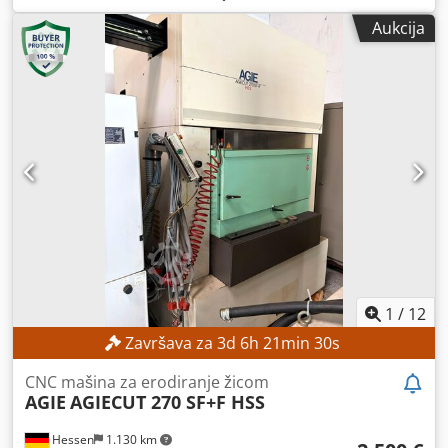
dizanja:
3.540 mm
, tip jarma:
dupleks
, građevinska visina:
Aukcija
2.520 mm
, Oprema:
bočni pomak
, Bez minimalne cene –
garantovana prodaja po najvišoj ponudi! TEHNIČKE
KARAKTERISTIKE Visina podizanja: 3.540 mm Ukupna
visina: 2.520 mm KARAKTERISTIKE MAŠINE Tip jarbola:
Dupleks sa slobodnim podizanjem Dkjdszrlvfspfx Amter
Napon baterije: 80 V Kapacitet baterije: 930 Ah Godina
proizvodnje baterije: 2017 Hidraulični ventili: 3./4. ventil
Radni sati: 1.398 sati OPREMA Bočni pomerac Pozicioner
viljuške Punjač, u ceni Eksterna referenca: SL13606SP
1
/
12
Završava za
3
d
6
h
21
min
28
s
CNC mašina za erodiranje žicom
AGIE
AGIECUT 270 SF+F HSS
Hessen
1.130 km