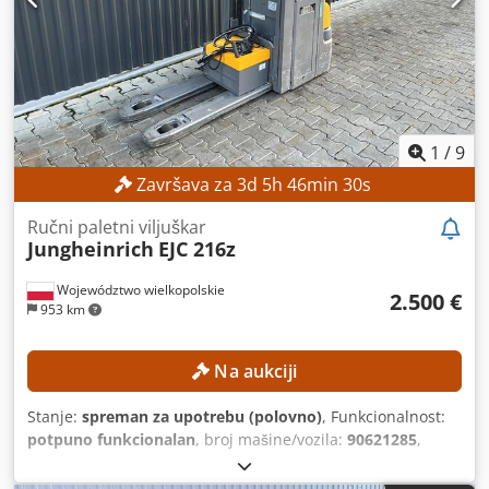
ventili: 3./4. ventil na nosaču viljuške Radni sati: 15.254 h
OPREMA Triplex jarbol sa visinom slobodnog podizanja
3./4. hidraulični ventil na nosaču viljuške Punjač Eksterna
referenca: SL9789SP
1
/
9
Završava za
3
d
5
h
46
min
28
s
Ručni paletni viljuškar
Jungheinrich
EJC 216z
Województwo wielkopolskie
2.500 €
953 km
Na aukciji
Stanje:
spreman za upotrebu (polovno)
, Funkcionalnost:
potpuno funkcionalan
, broj mašine/vozila:
90621285
,
Godina proizvodnje:
2021
, radni sati:
560 h
, visina dizanja:
2.800 mm
, građevinska visina:
1.950 mm
, Nema