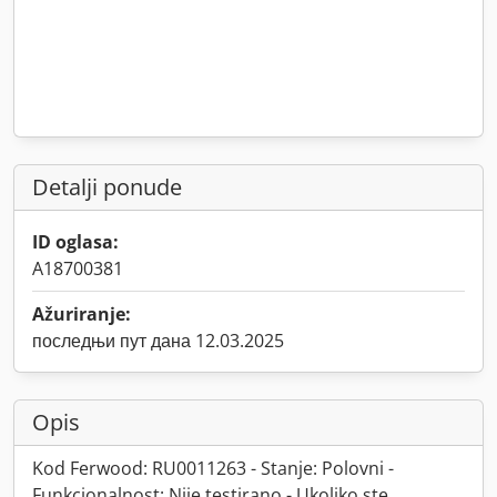
Detalji ponude
ID oglasa:
A18700381
Ažuriranje:
последњи пут дана 12.03.2025
Opis
Kod Ferwood: RU0011263 - Stanje: Polovni -
Funkcionalnost: Nije testirano - Ukoliko ste