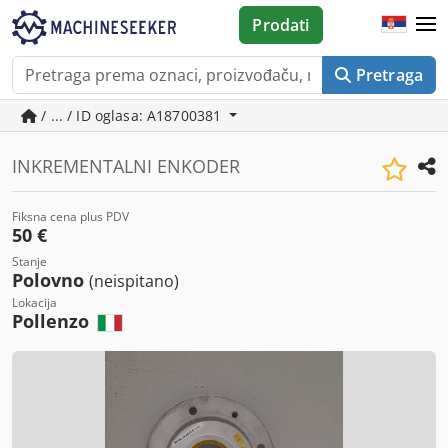
Prodati
Pretraga
/ ... / ID oglasa: A18700381
INKREMENTALNI ENKODER
Fiksna cena plus PDV
50 €
Stanje
Polovno
(neispitano)
Lokacija
Pollenzo