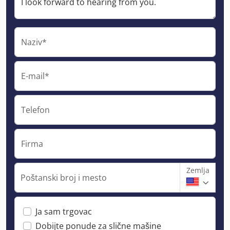
Naziv*
E-mail*
Telefon
Firma
Zemlja
Poštanski broj i mesto
Ja sam trgovac
Dobijte ponude za slične mašine