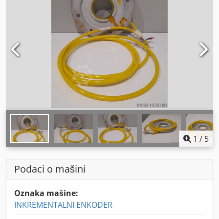
1
/
5
Podaci o mašini
Oznaka mašine:
INKREMENTALNI ENKODER