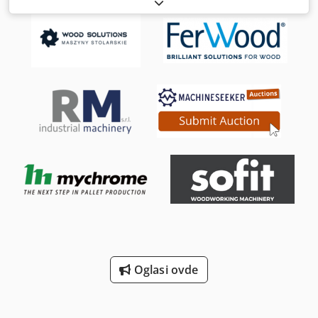
broj mašine/vozila:
18199
, udaljenost pomeranja ose X:
550
mm
, Y osa hod:
410 mm
, radni hod Z-ose:
450 mm
, brzina
vretena (maks.):
20.000 o/min
, broj mjesta u izmjenjivaču
alata:
210
, TEHNIČKE KARAKTERISTIKE CNC upravljanje:
FANUC 30iM za obradu sa 5 osa Radni prostor Hod po X
osi: 550 mm Hod po Y osi: 410 mm Hod po Z osi: 450 mm
Opseg zakretanja B ose: +110 do −110° Dkedpfx Aszpyh
Rjmter Opseg okretanja C ose: 360° Brzina pomera Brza
brzina X, Y i Z ose: 50.000 mm/min Brza brzina B ose: 30
min⁻¹ Brza brzina C ose: 50 min⁻¹ Magazin alata Broj mesta
za alate (standardno): 30 Proširenje magazina alata: 210
mesta za alate Priprema za proširenje na 240 mesta za
alate Paletni sistem Broj paleta: 10 Veličina palete: Ø 130
mm Nosač palete: Capto C6 Veličina radnog komada: maks.
Ø 250 × H 250 mm Težina radnog komada: maks. 40 kg
Snaga pritiska palete: 22,5 kN Glavna vretena Brzina
vretena: 40 – 20.000 obrt/min Snaga motora: 7,5/11 kW
Obrtni moment vretena: maks. 70 Nm do 1.500 min⁻¹
Nosač vretena: HSK 63A Specijalne funkcije: Brzo
Oglasi ovde
pokretanje pri pokretanju mašine, automatski ciklus
zagrevanja DETALJI MAŠINE Masa mašine: oko 12.000 kg
Rashladni sistem Pritisak rashladnog sredstva kroz