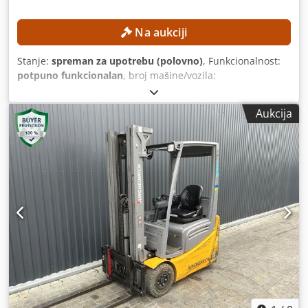
Na aukciji
Stanje:
spreman za upotrebu (polovno)
, Funkcionalnost:
potpuno funkcionalan
, broj mašine/vozila:
H2X386H10283
, Godina proizvodnje:
2017
, radni sati:
5.612
h
, visina dizanja:
4.625 mm
, slobodno podizanje:
1.500
Aukcija
mm
, građevinska visina:
2.121 mm
, Oprema:
bočni
pomak
, Bez minimalne cene – garantovana prodaja po
najvišoj ponudi! TEHNIČKE KARAKTERISTIKE Visina
podizanja: 4.625 mm Visina: 2.121 mm Slobodni hod: 1.500
mm PODACI O MAŠINI Tip jarbola: Triplex jarbol sa
slobodnim hodom Napon baterije: 48 V Kapacitet baterije:
585 Ah Gume: nove Radno vreme: 5.612 sati OPREMA
Kabina Baterija Punjač Dodezrlwiepfx Amtokr Bočni
pomerac Eksterna referenca: SL11370SP