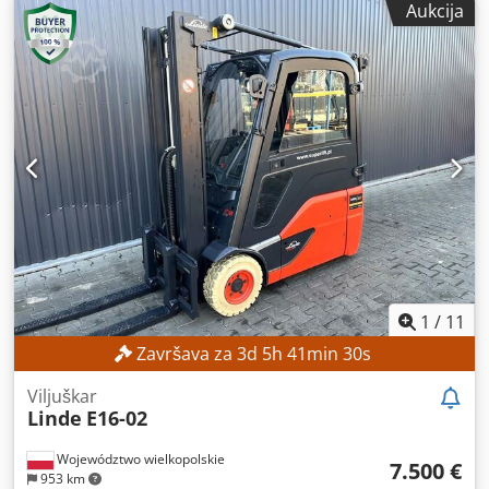
Aukcija
minimalne cene – zagarantovana prodaja po najvišoj
ponudi! TEHNIČKE KARAKTERISTIKE Visina podizanja: 2.800
mm Visina konstrukcije: 1.950 mm KARAKTERISTIKE
MAŠINE Tip jarbola: Standardni jarbol Tip baterije: Litijum-
jonska baterija Dkjdpfjzrlw Aox Amtor Radni sati: 560 sati
OPREMA Početno podizanje Punjač Eksterna referenca:
SL1145SP
1
/
11
Završava za
3
d
5
h
41
min
28
s
Viljuškar
Linde
E16-02
Województwo wielkopolskie
7.500 €
953 km