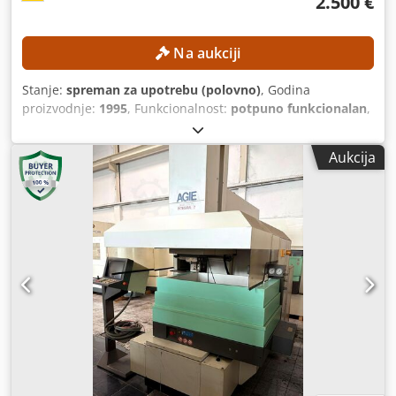
2.500 €
Na aukciji
Stanje:
spreman za upotrebu (polovno)
, Godina
proizvodnje:
1995
, Funkcionalnost:
potpuno funkcionalan
,
broj mašine/vozila:
193.006
, udaljenost pomeranja ose X:
350 mm
, Y osa hod:
250 mm
, radni hod Z-ose:
256 mm
,
Aukcija
Prečnik žice (maks.):
0,33 mm
, model kontrolera:
AGIEVISION / AGIE HSS-Steuerung
, Ne postoji minimalna
cena – garantovana prodaja po najvišoj ponudi! TEHNIČKE
KARAKTERISTIKE Hod po X osi: 350 mm Hod po Y osi: 250
mm Hod po Z osi: 256 mm Hod po U/V osi: ±70 mm
Rezolucija pozicioniranja: 0,0001 mm Preciznost
pozicioniranja: oko ±3 µm Podaci o obradi Maksimalni
konus: 30° pri visini radnog komada od 100 mm Kvalitet
površine: do oko Ra 0,2 µm pri više završnih obrada Podaci
o radnom komadu Dksdpfx Amszpypzjtsr Maksimalne
dimenzije radnog komada: 750 × 550 × 250 mm
Maksimalna težina radnog komada: 450 kg Sistem žice
Prečnik žice: 0,10 – 0,33 mm Brzina žice: do oko 3 m/min