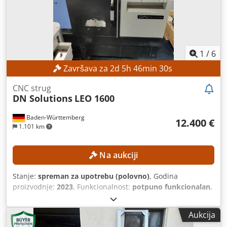
1
/
6
Završava za
2
d
5
h
46
min
28
s
CNC strug
DN Solutions
LEO 1600
Baden-Württemberg
12.400 €
1.101 km
Na aukciji
Stanje:
spreman za upotrebu (polovno)
, Godina
proizvodnje:
2023
, Funkcionalnost:
potpuno funkcionalan
,
dužina obrade:
300 mm
, prečnik obrade:
300 mm
, prolaz
vretena:
52 mm
, brzina vretena (maks.):
4.500 o/min
,
Aukcija
model kontrolera:
FANUC CNC
, Mašina može biti