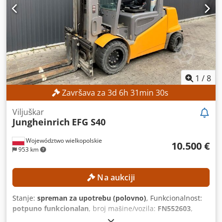
baterije: 500 Ah Radni sati: 17.268 sati Dkedpfozrlv Esx
Amter OPREMA Bočni pomerač Baterija Punjač Eksterna
referenca: SL12191SP
1
/
8
Završava za
3
d
6
h
31
min
28
s
Viljuškar
Jungheinrich
EFG S40
Województwo wielkopolskie
10.500 €
953 km
Na aukciji
Stanje:
spreman za upotrebu (polovno)
, Funkcionalnost:
potpuno funkcionalan
, broj mašine/vozila:
FN552603
,
Godina proizvodnje:
2017
, radni sati:
1.398 h
, visina