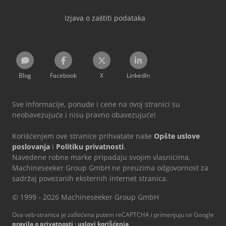
Izjava o zaštiti podataka
Blog
Facebook
X
LinkedIn
Sve informacije, ponude i cene na ovoj stranici su
neobavezujuće i nisu pravno obavezujuće!
Korišćenjem ove stranice prihvatate naše
Opšte uslove
poslovanja
i
Politiku privatnosti
.
Navedene robne marke pripadaju svojim vlasnicima.
Machineseeker Group GmbH ne preuzima odgovornost za
sadržaj povezanih eksternih internet stranica.
© 1999 - 2026 Machineseeker Group GmbH
Ova veb-stranica je zaštićena putem reCAPTCHA i primenjuju se Google
pravila o privatnosti
i
uslovi korišćenja
.