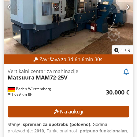
350 mm Maksimalna težina radnog komada: 400 kg
Maksimalna težina elektrode: 100 kg Unutrašnje dimenzije
radnog rezervoara: oko 830 × 590 × 350 mm Udaljenost
stola od centra: 170 – 520 mm DETALJI O MAŠINI
Upravljački sistem: AGIEMATIC T Dkedpfx Amszpypnotjr
Generator: AGIEPULS 60 Priključak na električnu mrežu:
400 V / 50 Hz Dimenzije i težina Dimenzije (D x Š x V): oko
3.000 × 1.700 × 2.580 mm Težina mašine: oko 2.550 kg
1
/
9
Završava za
3
d
6
h
6
min
28
s
Vertikalni centar za mahinacije
Matsuura
MAM72-25V
Baden-Württemberg
30.000 €
1.089 km
Na aukciji
Stanje:
spreman za upotrebu (polovno)
, Godina
proizvodnje:
2010
, Funkcionalnost:
potpuno funkcionalan
,