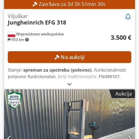
Završava za
3
d
5
h
51
min
28
s
Viljuškar
Jungheinrich
EFG 318
Województwo wielkopolskie
3.500 €
953 km
Na aukciji
Stanje:
spreman za upotrebu (polovno)
, Funkcionalnost:
potpuno funkcionalan
, broj mašine/vozila:
FN498167
,
Godina proizvodnje:
2015
, radni sati:
15.254 h
, visina
dizanja:
4.700 mm
, slobodno podizanje:
1.490 mm
, tip
Aukcija
jarma:
triplex
, građevinska visina:
2.132 mm
, Bez
minimalne cene – garantovana prodaja po najvišoj ponudi!
TEHNIČKE KARAKTERISTIKE Visina slobodnog podizanja:
1.490 mm Visina podizanja: 4.700 mm Dodpfx
Aezrlxgomtekr Ukupna visina: 2.132 mm PODACI O MAŠINI
Tip jarbola: Triplex Napon baterije: 48 V Kapacitet baterije:
625 Ah Godina proizvodnje baterije: 2015 Hidraulični