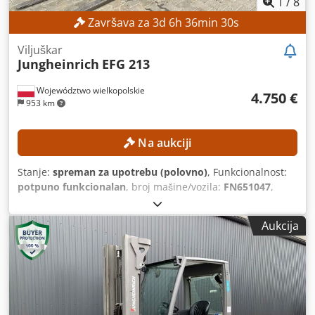
1
/
8
Završava za
3
d
6
h
36
min
28
s
Viljuškar
Jungheinrich
EFG 213
Województwo wielkopolskie
4.750 €
953 km
Na aukciji
Stanje:
spreman za upotrebu (polovno)
, Funkcionalnost:
potpuno funkcionalan
, broj mašine/vozila:
FN651047
,
Godina proizvodnje:
2021
, radni sati:
17.268 h
, visina
dizanja:
4.700 mm
, slobodno podizanje:
1.535 mm
, tip
Aukcija
jarma:
triplex
, građevinska visina:
2.125 mm
, Oprema:
bočni pomak
, Nema minimalne cene – garantovana
prodaja po najvišoj ponudi! TEHNIČKE KARAKTERISTIKE
Visina podizanja: 4.700 mm Visina: 2.125 mm Slobodan
hod: 1.535 mm DETALJI O MAŠINI Tip jarbola: Triplex jarbol
sa slobodnim hodom Napon baterije: 48 V Kapacitet