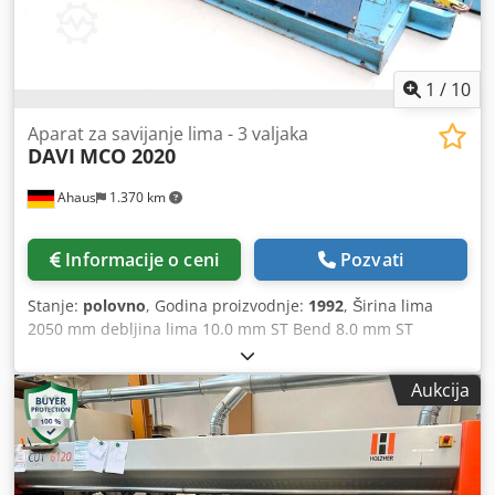
1
/
10
Aparat za savijanje lima - 3 valjaka
DAVI
MCO 2020
Ahaus
1.370 km
Informacije o ceni
Pozvati
Stanje:
polovno
, Godina proizvodnje:
1992
, Širina lima
2050 mm debljina lima 10.0 mm ST Bend 8.0 mm ST
Prečnik gornjeg valjka ~ 205 mm Prečnik bočnog valjka ~
195 mm Kontrolni konv. Kapacitet ulja 80.0 litara napon
Aukcija
380 V Ukupna potreba za napajanjem 5,5 kV težina 3200 kg
Dimenzije LV 4500 k 1500 k 1300 mm Opremu: - Robustan
elektro-hidraulični 3-roll okrugli mašina za savijanje - 3-
valjkasti koncept nudi širok spektar opcija savijanja i
zaokruživanja Chodpfexacdvex Abioa - Okretna kontrolna