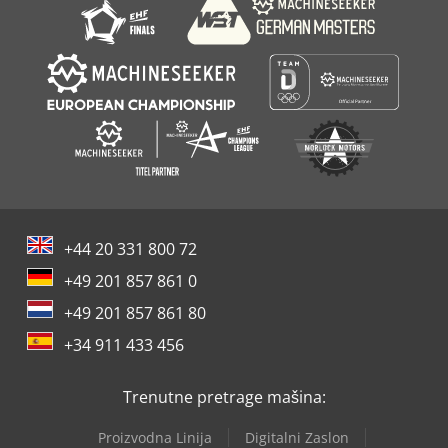
+44 20 331 800 72
+49 201 857 861 0
+49 201 857 861 80
+34 911 433 456
Trenutne pretrage mašina:
Proizvodna Linija
Digitalni Zaslon