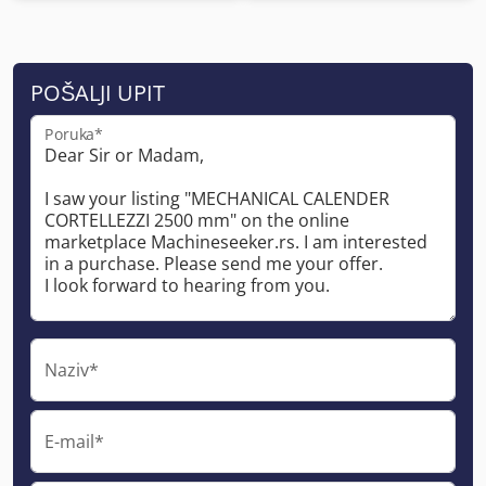
POŠALJI UPIT
Poruka*
Naziv*
E-mail*