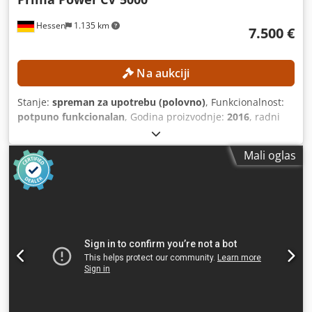
Hessen
1.135 km
7.500 €
Na aukciji
Stanje:
spreman za upotrebu (polovno)
, Funkcionalnost:
potpuno funkcionalan
, Godina proizvodnje:
2016
, radni
sati:
27.875 h
, broj mašine/vozila:
150204
, tip lasera:
CO₂
laser
, talasna dužina lasera:
10 nm
, Bez minimalne cene –
Mali oglas
garantovana prodaja po najvišoj ponudi! TEHNIČKE
KARAKTERISTIKE Tip lasera: CO₂ laser Prosečna snaga:
200–5.000 W Maksimalna snaga: do 6 kW Talاسna dužina:
10,6 µm Faktor kvaliteta snopa M²: < 2,4 (tipično 2,1–2,3)
Divergencija snopa: 1,5 mrad (poluugaoni ugao) Prečnik
snopa na izlazu: 15 mm (1/e) Chjdpfxezncm He Abiea
Prečnik snopa na izlazu: 21 mm (puni snop) Frekvencija
ponavljanja impulsa: 0–2 kHz Širina impulsa: 250 µs
Rezolucija impulsa: 70 µs (?) Stabilnost usmeravanja: ± 150
µrad (?) Talاسna dužina: 635 nm Izlazna snaga: < 1 mW
DETALJI O MAŠINI Temperatura okoline: 10–40 °C Relativna