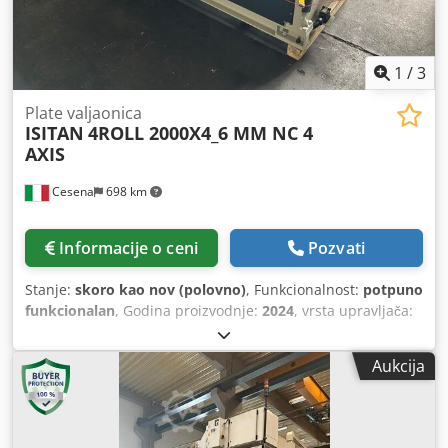
1
/
3
Plate valjaonica
ISITAN
4ROLL 2000X4_6 MM NC 4
AXIS
Cesena
698 km
Informacije o ceni
Pozvati
Stanje:
skoro kao nov (polovno)
, Funkcionalnost:
potpuno
funkcionalan
, Godina proizvodnje:
2024
, vrsta upravljača:
NC upravljanje
, stepen automatizacije:
automatski
, tip
aktuacije:
hidraulični
, proizvođač kontrolera:
SIEMENS
,
Aukcija
model kontrolera:
PLC
, broj valjaka:
4
, prečnik donjeg
valjka:
150 mm
, prečnik valjka (gornji):
150 mm
, prečnik
bočnog valjka:
140 mm
, prečnik valjka:
150 mm
, dužina
valjka:
2.050 mm
, radna širina:
2.000 mm
, podešavanje