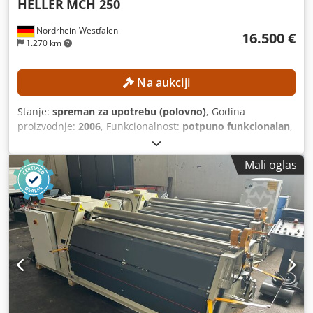
HELLER
MCH 250
Nordrhein-Westfalen
16.500 €
1.270 km
Na aukciji
Stanje:
spreman za upotrebu (polovno)
, Godina
proizvodnje:
2006
, Funkcionalnost:
potpuno funkcionalan
,
udaljenost pomeranja ose X:
800 mm
, Y osa hod:
800 mm
,
radni hod Z-ose:
800 mm
, model kontrolera:
Siemens
Mali oglas
840D
, brzina vretena (maks.):
12.500 o/min
, TEHNIČKE
KARAKTERISTIKE Hodovi po X-osi: 800 mm Hodovi po Y-osi:
800 mm Hodovi po Z-osi: 800 mm Brzina rotacije vretena:
12.500 obrtaja u minuti Osovine: 4 Chjdpfx Abozncnkoisa
Dimenzije palete: 630 × 630 mm Maksimalna dužina alata:
600 mm DETALJI O MAŠINI Upravljački sistem: Siemens
840D