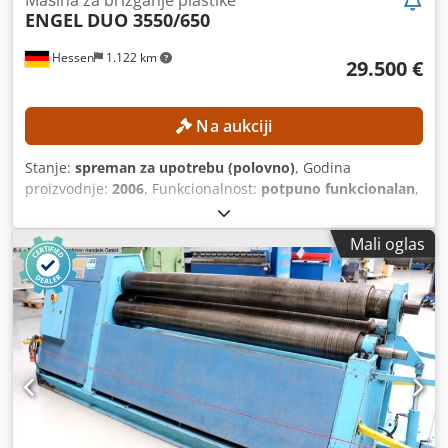
ENGEL
DUO 3550/650
Hessen
1.122 km
29.500 €
Na aukciji
Stanje:
spreman za upotrebu (polovno)
, Godina
proizvodnje:
2006
, Funkcionalnost:
potpuno funkcionalan
,
broj mašine/vozila:
161394
, sila stezanja:
6.500 kN
, prečnik
puža:
90 mm
, težina injekcije:
2.254 g
, ukupna težina:
Mali oglas
33.000 kg
, TEHNIČKE KARAKTERISTIKE Snaga zatvaranja:
6.500 kN Razmak između stubova: 1.025 × 930 mm
Cedpfxszncmao Abijha Minimalna visina alata: 450 mm
Maksimalna visina alata: 950 mm Maksimalna širina
otvora: 1.800 mm Prečnik puža: 90 mm Zapremina
ubrizgavanja: 2.480 cm³ Težina ubrizgavanja: 2.254 g
DETALJI MAŠINE Nominalna snaga motora pumpe: 55 kW
Snaga grejanja: 62 kW Dimenzije i težina Dimenzije na
lokaciji (D × Š × V): 8.300 × 2.500 × 2.330 mm Težina: oko
33.000 kg