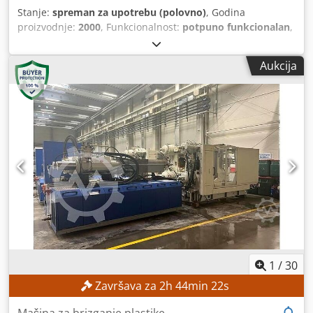
Stanje:
spreman za upotrebu (polovno)
, Godina
proizvodnje:
2000
, Funkcionalnost:
potpuno funkcionalan
,
broj mašine/vozila:
42.503
, sila stezanja:
4.000 kN
, prečnik
puža:
70 mm
, pritisak ubrizgavanja:
1.481 bar
, težina
Aukcija
injekcije:
1.040 g
, ukupna težina:
5.600 kg
, Bez minimalne
cene – garantovana prodaja po najvišoj ponudi! TEHNIČKE
KARAKTERISTIKE Snaga zatvaranja: 4.000 kN Dimenzije
montažne ploče: 1.300 × 1.080 mm Minimalna visina alata:
350 mm Maksimalna širina otvora: 1.300 mm Prečnik puža:
70 mm Zapremina ubrizgavanja: 1.155 cm³
Chodjzncmtopfx Abija Masa ubrizgavanja: 1.040 g Pritisak
ubrizgavanja: 1.481 bar DETALJI O MAŠINI Električno-
hidraulična oprema Nominalna snaga motora pumpe: 45
kW Dimenzije i težina Dimenzije (D × Š × V): približno 8.000
× 2.250 × 2.200 mm Težina: približno 5.600 kg
1
/
30
Završava za
2
h
44
min
20
s
Mašina za brizganje plastike