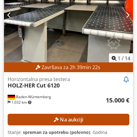
jedinica, napred * Rad - kontrola svih valjaka ili osa mašina
* Digitalni prikaz pozicije * Ručno rukovanje preko Joi-
Sticks - Mogući su prečnik do 1,1 puta veći od gornjeg
prečnika rolne - Kovani i ojačani valjci jačine 53-55 HRC -
Nisko održavanje, stabilan koncept mašine - Stabilna
zavarena čelična konstrukcija - Elektro-hidraulični talas
valjak ležaj za lako uklanjanje cevi - Manometar /
manometar za valjke - Sigurnosni uređaj (sigurnosna linija
sa prekidačem) - Uputstvo za upotrebu (PDF)
1
/
14
Završava za
2
h
39
min
20
s
Horizontalna presa testera
HOLZ-HER
Cut 6120
Baden-Württemberg
15.000 €
1.032 km
Na aukciji
Stanje:
spreman za upotrebu (polovno)
, Godina