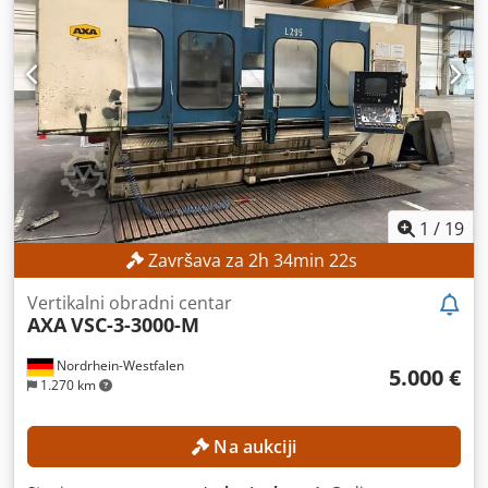
1
/
19
Završava za
2
h
34
min
20
s
Vertikalni obradni centar
AXA
VSC-3-3000-M
Nordrhein-Westfalen
5.000 €
1.270 km
Na aukciji