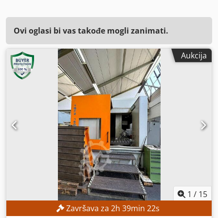
Ovi oglasi bi vas takođe mogli zanimati.
Aukcija
1
/
15
Završava za
2
h
39
min
20
s