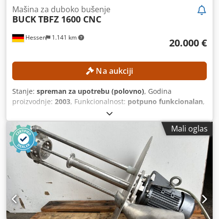
Mašina za duboko bušenje
BUCK
TBFZ 1600 CNC
Hessen
1.141 km
20.000 €
Na aukciji
Stanje:
spreman za upotrebu (polovno)
, Godina
proizvodnje:
2003
, Funkcionalnost:
potpuno funkcionalan
,
broj mašine/vozila:
M01.16.21.51.02
, udaljenost pomeranja
ose X:
1.600 mm
, Y osa hod:
1.200 mm
, radni hod Z-ose:
Mali oglas
500 mm
, brzina vretena (maks.):
10.000 o/min
, Ne postoji
minimalna cena – garantovana prodaja po najvišoj ponudi!
TEHNIČKE KARAKTERISTIKE Hod po X osi: 1.600 mm Hod po
Y osi: 1.200 mm Hod po Z osi: 500 mm Hod po W osi: 1.200
mm Hod po B osi: 360° Brzina vretena: 10.000 obrtaja u
minuti Snaga motora vretena: 30 kW Pogonski sistem za
pomak: Besčetkavi AC servomotori Brzina pomaka: 0–
20.000 mm/min Brzi hod po X osi: 20.000 mm/min Brzi hod
po Y i Z osi: 20.000 mm/min Ručni režim: 20.000 mm/min