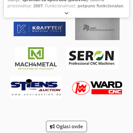
proizvodnje:
2007
, Funkcionalnost:
potpuno funkcionalan
,
broj mašine/vozila:
X12199
, dužina obrade:
320 mm
,
prečnik obrade:
32 mm
, ukupna težina:
2.580 kg
, Oprema:
transportna traka za strugotinu, uređaj za dovod šipki
,
TEHNIČKE KARAKTERISTIKE Dužina obrade: 320 mm
Prečnik obrade: 32 mm Chsdpfxezlqdzj Abija PODACI O
MAŠINI Ukupna težina: 2.850 kg OPREMA Citizen C32-VIII
(godina proizvodnje 2007) LNS Express 332 – magazin za
automatsko punjenje šipki Transportni sistem za
strugotine Transportni transporter za komponente
Oglasi ovde