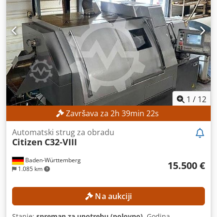
Širina rolne 150 mm - voženi jednostrani pogon -
beskonačno podesiva brzina rotacije - Ručni daljinski
upravljač za re- i li.-run - Vozi 400 V - Obe jedinice su
izgrađene na železničkoj šasiji Csdpjhcnhmofx Abioha -
Svemirski zahtevi Jedinica je u izoksuрena. W 3800 x H
1150 x D 1350 mm - Platzb. sa pristiglim jedinicama za
pokretanje. W 3600 x H 1150 x D 1350 mm - Primenjena je
težina. Jedinica je u izoksuрena. 2500 kg - Težina sa
jedinicom za trčanje. 1800 kg
1
/
12
Završava za
2
h
39
min
20
s
Automatski strug za obradu
Citizen
C32-VIII
Baden-Württemberg
15.500 €
1.085 km
Na aukciji
Stanje:
spreman za upotrebu (polovno)
, Godina