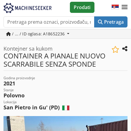
Prodati
Pretraga
/ ... / ID oglasa: A18652236
Kontejner sa kukom
CONTAINER A PIANALE NUOVO
SCARRABILE SENZA SPONDE
Godina proizvodnje
2021
Stanje
Polovno
Lokacija
San Pietro in Gu' (PD)