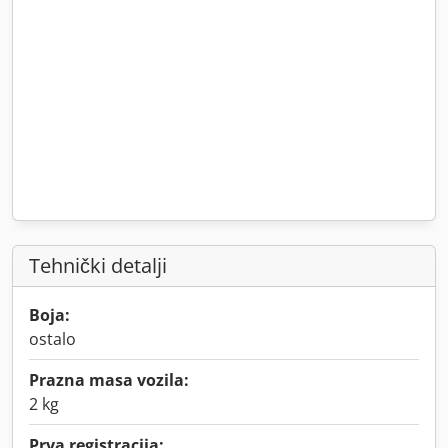
Tehnički detalji
Boja:
ostalo
Prazna masa vozila:
2 kg
Prva registracija: