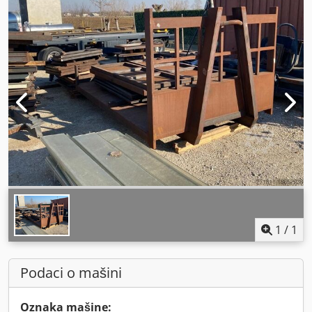
1
/
1
Podaci o mašini
Oznaka mašine: