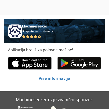
Machineseeker
Besplatno u prodavnici
Aplikacija broj 1 za polovne mašine!
Više informacija
Machineseeker.rs je zvanični sponzor: