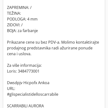
ZAPREMINA: /
TEŽINA:
PODLOGA: 4 mm
ZIDOVI: /
BOJA: za farbanje
Prikazane cene su bez PDV-a. Molimo kontaktirajte
prodajnog predstavnika radi ažurirane ponude
cena i uslova.
Za više informacija:
Loris: 3484773001
Dwsdpjv Hicpofx Ankoa
URL:
#glispecialistidelloscarrabile
SCARRABILI AURORA