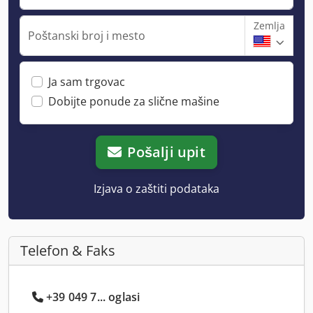
Zemlja
Poštanski broj i mesto
Ja sam trgovac
Dobijte ponude za slične mašine
Pošalji upit
Izjava o zaštiti podataka
Telefon & Faks
+39 049 7... oglasi