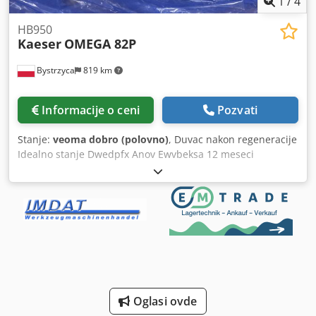
1
/
4
demontažnih kranova, odmah dostupnih. S.E.&O Zbog
velikog broja oglasa i detalja, Aurora savetuje da proverite
HB950
Kaeser
OMEGA 82P
ispravnost unetih podataka kod prodajnog osoblja.
Bystrzyca
819 km
Informacije o ceni
Pozvati
Stanje:
veoma dobro (polovno)
, Duvac nakon regeneracije
Idealno stanje Dwedpfx Anov Ewvbeksa 12 meseci
garancije KAESER HB950
Oglasi ovde