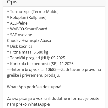
Opis
* Termo-kip l (Termo-Mulde)
* Roloplan (Rollplane)
* ALU-felne
* WABCO-SmartBoard
* SAF-osovine
Chodsv Hwmispfx Abxsa
* Disk kočnica
* Przna masa: 5.580 kg
* Tehnički pregled (HU): 05.2025
* Kontrola bezbednosti (SP): 11.2025
----Interni broj vozila: 10683----Zadržavamo pravo na
greške i privremenu prodaju.
WhatsApp podrška dostupna!
Za sva pitanja o vozilu ili dodatne informacije pišite
nam preko WhatsApp-a