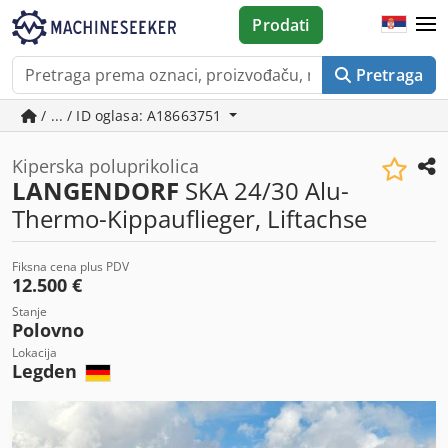
Prodati
Pretraga
/ ... / ID oglasa: A18663751
Kiperska poluprikolica
LANGENDORF
SKA 24/30 Alu-
Thermo-Kippauflieger, Liftachse
Fiksna cena plus PDV
12.500 €
Stanje
Polovno
Lokacija
Legden