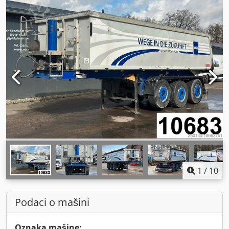
1
/
10
Podaci o mašini
Oznaka mašine: