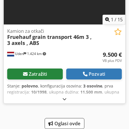
1
/
15
Kamion za otkači
Fruehauf
grain transport 46m 3 ,
3 axels , ABS
9.500 €
Uden
1.424 km
VB plus PDV
Zatražiti
Pozvati
Stanje:
polovno
, konfiguracija osovina:
3 osovine
, prva
registracija:
10/1998
, ukupna dužina:
11.500 mm
, ukupna
širina:
2.550 mm
, ukupna visina:
3.300 mm
, suspencija:
parabolično lisnato opružje
, dimenzija gume:
315/65
R22,5
, Godina proizvodnje:
1998
, Oprema:
ABS
, Dimenzije
guma: 315/65 R22,5 Vešanje: Parabolično vešanje Prazna
masa: 5.820 kg Nosivost: 28.180 kg Dozvoljena ukupna
Oglasi ovde
masa: 34.000 kg Chjdpfszg Ik Uex Abxsa Kiper: Pozadi