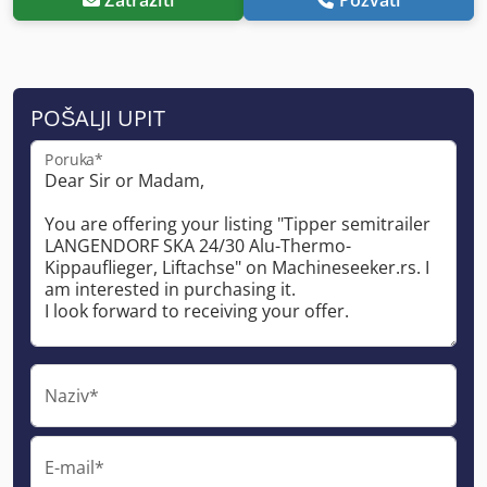
POŠALJI UPIT
Poruka*
Naziv*
E-mail*