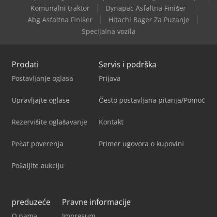
Komunalni traktor
Dynapac Asfaltna Finišer
Abg Asfaltna Finišer
Hitachi Bager Za Puzanje
Specijalna vozila
Prodati
Servis i podrška
Postavljanje oglasa
Prijava
Upravljajte oglase
Često postavljana pitanja/Pomoć
Rezervišite oglašavanje
Kontakt
Pečat poverenja
Primer ugovora o kupovini
Pošaljite aukciju
preduzeće
Pravne informacije
O nama
Impresum