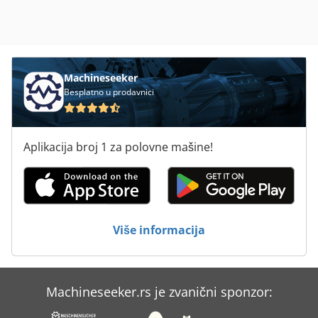
Machineseeker
Besplatno u prodavnici
Aplikacija broj 1 za polovne mašine!
Više informacija
Machineseeker.rs je zvanični sponzor: