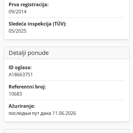
Prva registracija:
09/2014
Sledeća inspekcija (TÜV):
05/2025
Detalji ponude
ID oglasa:
A18663751
Referentni broj:
10683
Ažuriranje:
последњи пут дана 11.06.2026