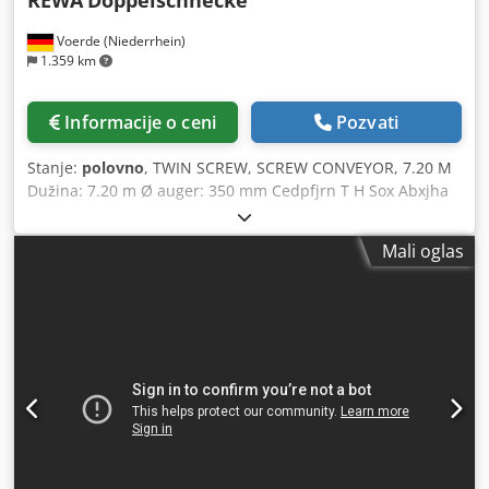
REWA
Doppelschnecke
Voerde (Niederrhein)
1.359 km
Informacije o ceni
Pozvati
Stanje:
polovno
, TWIN SCREW, SCREW CONVEYOR, 7.20 M
Dužina: 7.20 m Ø auger: 350 mm Cedpfjrn T H Sox Abxjha
Težina: oko 650 kg Materijal: Kućište / Poklopac >
galvanizovani čelik / Šraf > blagi čelik
Mali oglas