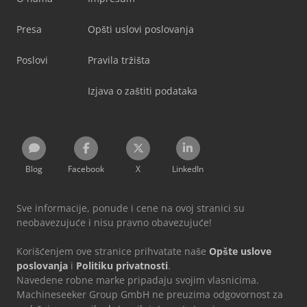
Presa
Opšti uslovi poslovanja
Poslovi
Pravila tržišta
Izjava o zaštiti podataka
Blog
Facebook
X
LinkedIn
Sve informacije, ponude i cene na ovoj stranici su
neobavezujuće i nisu pravno obavezujuće!
Korišćenjem ove stranice prihvatate naše
Opšte uslove
poslovanja
i
Politiku privatnosti
.
Navedene robne marke pripadaju svojim vlasnicima.
Machineseeker Group GmbH ne preuzima odgovornost za