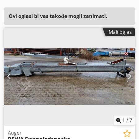
Ovi oglasi bi vas takođe mogli zanimati.
Mali oglas
1
/
7
Auger