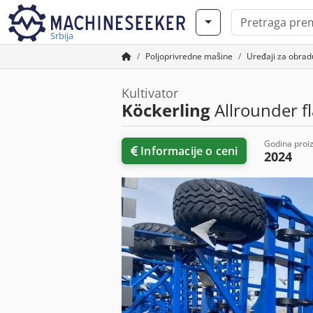
Srbija
Poljoprivredne mašine
Uređaji za obradu
Kultivator
Köckerling
Allrounder fl
Godina proi
Informacije o ceni
2024