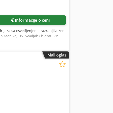
Informacije o ceni
drljača sa osvetljenjem i razrahljivačem
ih raonika, DSTS-valjak / hidraulični
Mali oglas