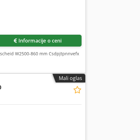
Informacije o ceni
terscheid W2500-860 mm Csdpjtpnnvefx
Mali oglas
0