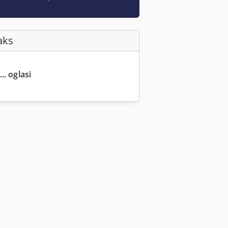
aks
.. oglasi