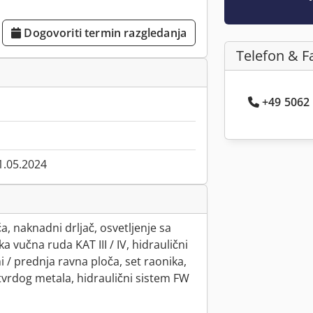
Dogovoriti termin razgledanja
Telefon & F
+49 5062 .
1.05.2024
, naknadni drljač, osvetljenje sa
 vučna ruda KAT III / IV, hidraulični
i / prednja ravna ploča, set raonika,
tvrdog metala, hidraulični sistem FW