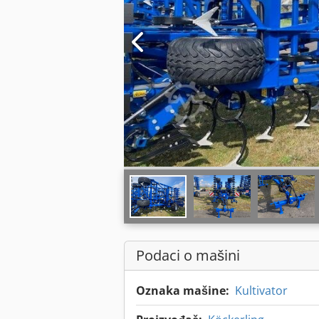
Podaci o mašini
Oznaka mašine:
Kultivator