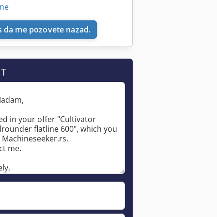
ine
 da me pozovete nazad.
IT