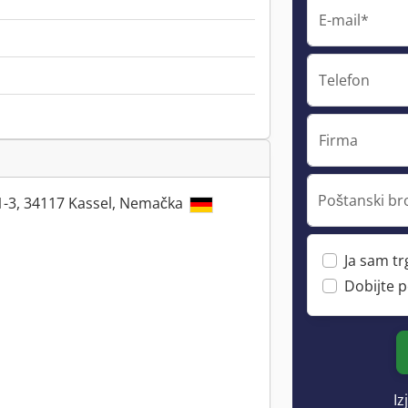
E-mail*
Telefon
Firma
Poštanski br
1-3, 34117 Kassel, Nemačka
Ja sam t
Dobijte 
Iz