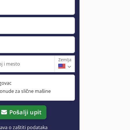
Zemlja
oj i mesto
rgovac
ponude za slične mašine
Pošalji upit
java o zaštiti podataka