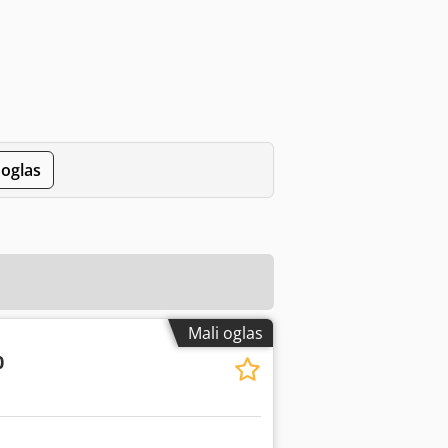
 oglas
Mali oglas
0