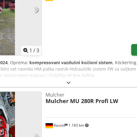
1
/
3
2024
, Oprema:
kompresovani vazdušni kočioni sistem
, Köckerling
aulični set raonika HM-patka raonik Hidraulički sistem FW sa valjko
sa rastvaračem tragova / Csdpfjtp Hl Rex Aafjha
Mulcher
Mulcher MU 280R Profi LW
Kassel
1.183 km