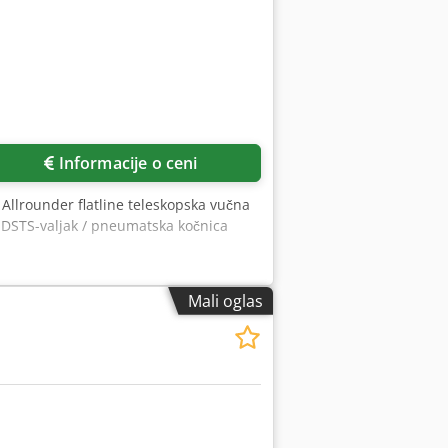
Informacije o ceni
 Allrounder flatline teleskopska vučna
m DSTS-valjak / pneumatska kočnica
Mali oglas