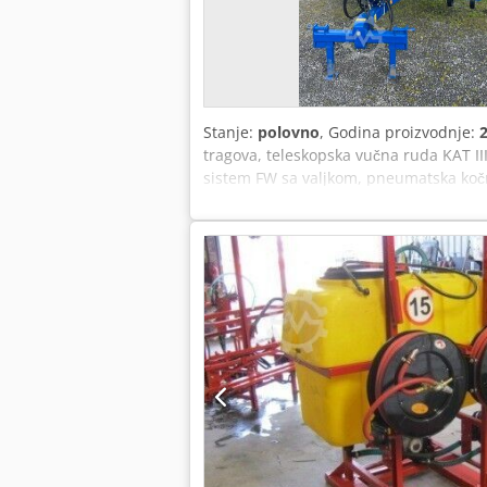
Stanje:
polovno
, Godina proizvodnje:
tragova, teleskopska vučna ruda KAT III 
sistem FW sa valjkom, pneumatska koč