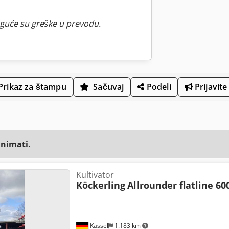
guće su greške u prevodu.
Prikaz za štampu
Sačuvaj
Podeli
Prijavite
animati.
Kultivator
Köckerling
Allrounder flatline 60
Kassel
1.183 km