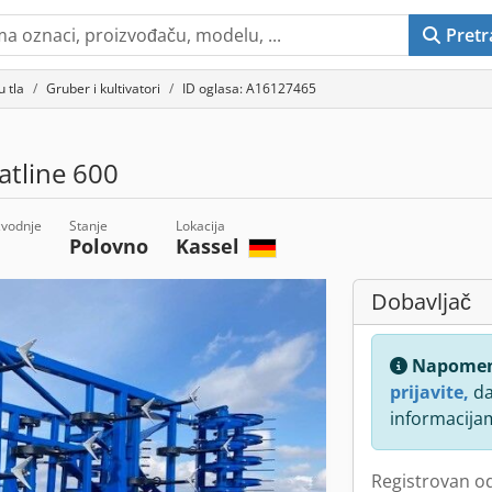
Pretr
 tla
Gruber i kultivatori
ID oglasa: A16127465
atline 600
zvodnje
Stanje
Lokacija
Polovno
Kassel
Dobavljač
Napome
prijavite,
da
informacija
Registrovan o