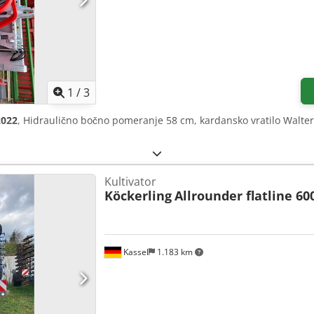
1
/
3
2022
, Hidraulično bočno pomeranje 58 cm, kardansko vratilo Wal
Kultivator
Köckerling
Allrounder flatline 60
Kassel
1.183 km