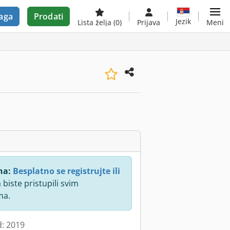
aga
Prodati
Jezik
Lista želja
(0)
Prijava
Meni
na:
Besplatno se registrujte ili
 biste pristupili svim
ma.
d: 2019