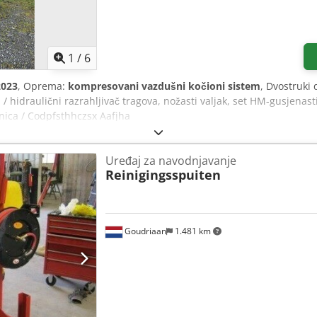
1
/
6
2023
, Oprema:
kompresovani vazdušni kočioni sistem
, Dvostruki 
/ hidraulični razrahljivač tragova, nožasti valjak, set HM-gusjenast
nica / Codpfsthhczsx Aafjha
Uređaj za navodnjavanje
Reinigingsspuiten
Goudriaan
1.481 km