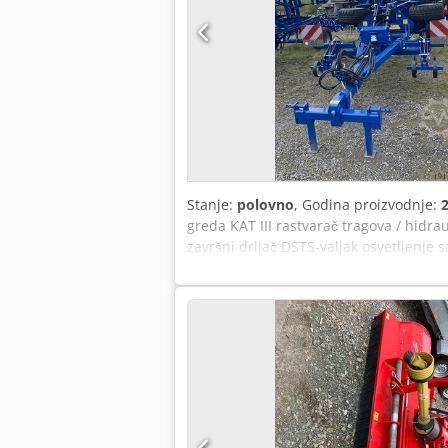
Stanje:
polovno
, Godina proizvodnje:
greda KAT III rastvarač tragova / hidr
završni drljač DSTS-valjak osvetljenje 