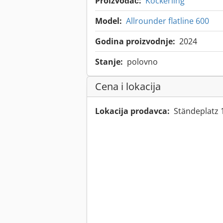
Proizvođač:
Köckerling
Model:
Allrounder flatline 600
Godina proizvodnje:
2024
Stanje:
polovno
Cena i lokacija
Lokacija prodavca:
Ständeplatz 