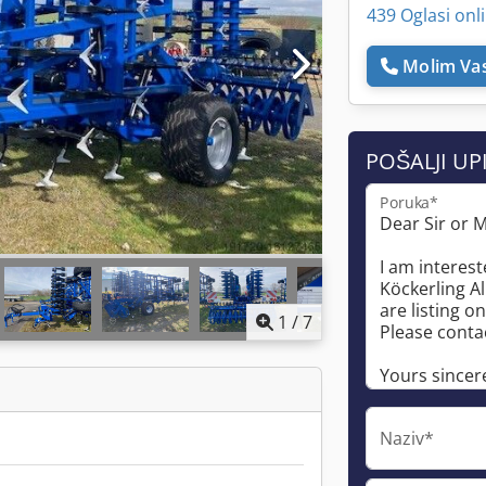
439 Oglasi onl
Molim Vas
POŠALJI UP
Poruka*
1
/
7
Naziv*