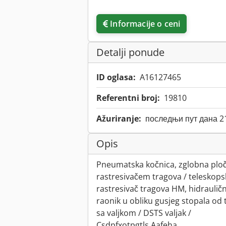
Informacije o ceni
Detalji ponude
ID oglasa:
A16127465
Referentni broj:
19810
Ažuriranje:
последњи пут дана 2
Opis
Pneumatska kočnica, zglobna ploča
rastresivačem tragova / teleskopska
rastresivač tragova HM, hidrauličn
raonik u obliku gusjeg stopala od 
sa valjkom / DSTS valjak /
Csdpfxotpgtls Aafeha