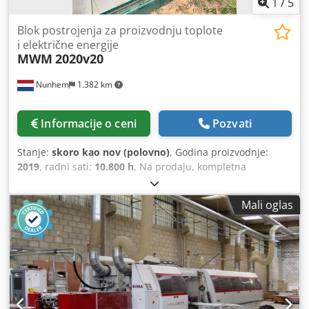
1
/
5
Blok postrojenja za proizvodnju toplote
i električne energije
MWM
2020v20
Nunhem
1.382 km
Informacije o ceni
Pozvati
Stanje:
skoro kao nov (polovno)
, Godina proizvodnje:
2019
, radni sati:
10.800 h
, Na prodaju, kompletna
kontejnerska CHP jedinica. Dimenzije: 17x3x3,5 m (DxŠxV).
Sa MWM gasnim generatorom. Brend: MWM. Model: 2020
Mali oglas
V20. Godina proizvodnje: 2019. Snaga: 2000 kW. Napon:
400 V. Radnih sati: 10.800. U besprekornom stanju,
spremna za momentalnu upotrebu. Opremljena hitnim
hladnjakom i izmenjivačem toplote izduvnih gasova.
Dksdey Him Tspfx Acysr