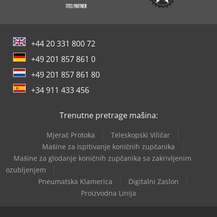
+44 20 331 800 72
+49 201 857 861 0
+49 201 857 861 80
+34 911 433 456
Trenutne pretrage mašina:
Mjerač Protoka
Teleskopski Viličar
Mašine za ispitivanje koničnih zupčanika
Mašine za glodanje koničnih zupčanika sa zakrivljenim
ozubljenjem
Pneumatska Klamerica
Digitalni Zaslon
Proizvodna Linija