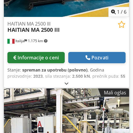
1
/
6
HAITIAN MA 2500 III
HAITIAN
MA 2500 III
Italija
1.175 km
Informacije o ceni
Pozvati
Stanje:
spreman za upotrebu (polovno)
, Godina
proizvodnje:
2023
, sila stezanja:
2.500 kN
, prečnik puža:
55
mm
, ukupna težina:
8.400 kg
, Hidraulična mašina za
brizganje plastike iz 2023. godine. Ova HAITIAN MA 2500 III
Mali oglas
ima silu zatvaranja od 250 tona i montažnu površinu 850 x
850 mm. Mašina dostiže impresivan pritisak ubrizgavanja
od 1850 bara, sa prečnikom puža od 55 mm. Ako tražite
visokokvalitetnu mašinu za brizganje, preporučujemo
HAITIAN MA 2500 III koju nudimo na prodaju. Kontaktirajte
nas za više informacija o ovom uređaju. • Jedinica za
zatvaranje • Sila otvaranja: 165 kN • Veličina pričvrsne