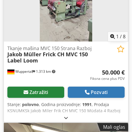
1
/
8
Tkanje mašina MVC 150 Strana Razboj
Jakob Müller Frick CH
MVC 150
Label Loom
50.000 €
Wuppertal
1.313 km
Fiksna cena plus PDV
Zatražiti
Pozvati
Stanje:
polovno
, Godina proizvodnje:
1991
, Prodaja
KSNUMKSk Jakob Miler Frik CH MVC 150 Müdata 4 Razboj
sa naljepnicama Djdpfsv T Nb Sex Acyjkr Prodajemo samo
kao komplet za 50.000, - € Svaki razboj 5.000,-€ 1989 u
Mali oglas
12/30mm, An: 89.30018 Müdata 4, No. 70 1990 u 12/30mm,