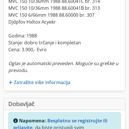
MVC 150 10/36mm 1988 88.60041C br. 314
MVC 150 10/36mm 1988 88.60041B br. 313
MVC 150 6/66mm 1988 88.60000 br. 307
Djdpfov Hxltox Acyekr
Godina: 1988
Stanje: dobro trčanje i kompletan
Cena: 3.900,- Evro
Oglas je automatski preveden. Moguće su greške u
prevodu.
Zatražite više informacija
Dobavljač
Napomena:
Besplatno se registrujte ili
prijavite,
da biste pristupili svim