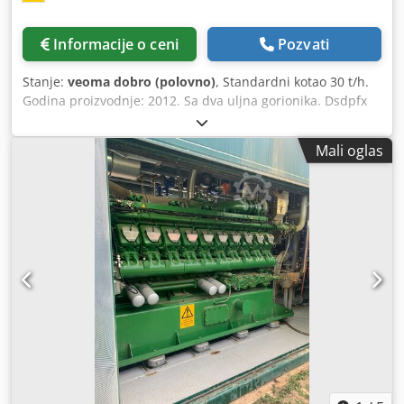
profila, kontrola veb centra, predtretmana korone,
preferencija filma. Uključujući i zamenu 5-sloj duva glavu
Informacije o ceni
Pozvati
FSBK sa IBC, rezervni valjci, prstenasti jaz ventilator sa
filterom, ekstrakcija jedinice, kran i spoljni postrojenja
Stanje:
veoma dobro (polovno)
, Standardni kotao 30 t/h.
terminala. Dokumentacija dostupna. Moguća je inspekcija
Godina proizvodnje: 2012. Sa dva uljna gorionika. Dsdpfx
na licu mesta. Dkodpfsv T An Sox Acyjr
Acsxgn Itsyjkr
Mali oglas