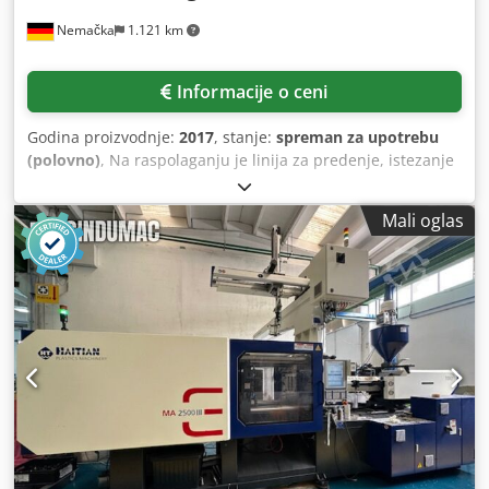
održavan sistem sa godišnjim inspekcijama - Pravac
Nemačka
1.121 km
trčanja: levo / desno - Kapacitet do 8.000 boca / sat - 63-
stanica Kapa iznad glave Inserter Medijum za sterilizaciju:
ozon - Potpuno automatska sterilizacija pre početka
Informacije o ceni
punjenja - Centralno podesiv feed zvezde, lako zamena
vijak za dovod - 40-stanica vakuum punilo Sa novim
Godina proizvodnje:
2017
, stanje:
spreman za upotrebu
menjačem - Centralno podesivi vijci za dovod - Lako dovod
(polovno)
, Na raspolaganju je linija za predenje, istezanje
zamena vijak - Potpuno automatsko prigušivanje -
i premotavanje za proizvodnju monofilamentnih prediva,
Centralno podešavanje visine - 6-stanica Prirodni pluta
multifilamentnih FDI i POI. Tačke predenja: 24, krajevi
Bliže Sa odvojenim snabdevanjem plute - 6-glava vijak
Mali oglas
navoja: 192, istezanje: hladni i vrući godeti, promena
Capper za BVS 30/60 i MCA 28 Centralna kapa snabdevanje
kalema: bez loma navoja, broj zagrejanih / hladnih godeta:
- Sa centralnom kontrolnom stanicom Dedsu A Imvjpfx
50/50, broj namotača: 24 (+ 2 rezervna namotača).
Acyekr - Automatsko odbacivanje neispravnih boca i
Uključujući razne rezervne delove za mašinu i elektroniku.
sabirne stanice - Potpuno automatsko podešavanje zvezda
Dokumentacija dostupna. Moguća je inspekcija na licu
i jednostavna zamena vijaka - Linija za punjenje i
mesta. Dksdpfx Acjuanq Teysr
zatvaranje je odmah dostupna i može se pregledati u bilo
kom trenutku na zahtev. Polovne mašine industrije pića
Hans Biedert