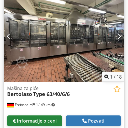
u: 90.30452 Müdata 4, br. 71 1990 u 12/30mm, An:
90.30370 Müdata 4, No. 72 1990 u 8/46mm, An: 90.30337
Müdata 4, No.325 1991 u 12/30mm, An: 91.30247 Müdata
4, No. 73 1990 u 7/57mm, An: 90.30166 Müdata 4, No. 76
1990 u 7/57mm, An: 90.30461 Müdata 4, No. 77 1990 u
9/36mm, An: 90.30371 Müdata 4, No. 78 1990 u 9/36mm,
An: 90.30080 Müdata 4, No. 79 1991 u 7/57mm, An:
91.30312 Müdata 4, No. 80 sve Razboji su lepo i dobro radi
1
/
18
Mašina za piće
Bertolaso
Type 63/40/6/6
Freinsheim
1.149 km
Informacije o ceni
Pozvati