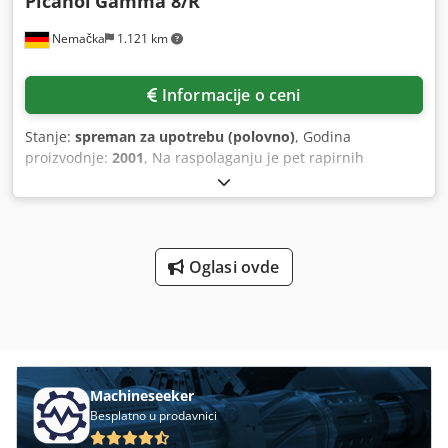
Picanol
Gamma 8/R
Nemačka
1.121 km
Informacije o ceni
Stanje:
spreman za upotrebu (polovno)
, Godina
proizvodnje:
2001
, Na raspolaganju je pet rapirnih
tkalačkih mašina Picanol. Radna širina: 1900 mm, broj boja
potke: 8. U kompletu je 8 dovodnika potke i 8 okvira sa
listovima. Dokumentacija dostupna. Moguća je inspekcija
na licu mesta. Djdpfjyhgn Nox Acyokr
Oglasi ovde
Machineseeker
Besplatno u prodavnici