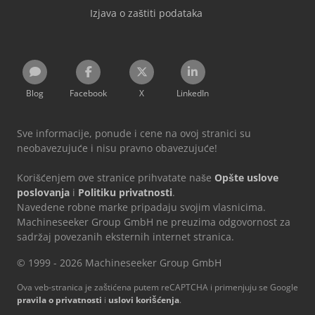
Izjava o zaštiti podataka
Blog
Facebook
X
LinkedIn
Sve informacije, ponude i cene na ovoj stranici su
neobavezujuće i nisu pravno obavezujuće!
Korišćenjem ove stranice prihvatate naše
Opšte uslove
poslovanja
i
Politiku privatnosti
.
Navedene robne marke pripadaju svojim vlasnicima.
Machineseeker Group GmbH ne preuzima odgovornost za
sadržaj povezanih eksternih internet stranica.
© 1999 - 2026 Machineseeker Group GmbH
Ova veb-stranica je zaštićena putem reCAPTCHA i primenjuju se Google
pravila o privatnosti
i
uslovi korišćenja
.