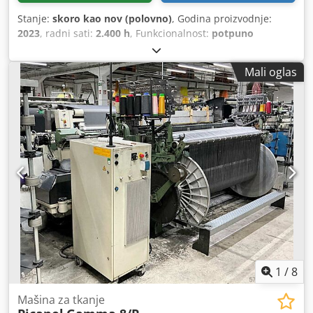
Stanje:
skoro kao nov (polovno)
, Godina proizvodnje:
2023
, radni sati:
2.400 h
, Funkcionalnost:
potpuno
funkcionalan
, broj mašine/vozila:
R40410
, snaga:
371,43
kW (505,00 KS)
, prazna masa vozila:
75.000 kg
, sila
Mali oglas
rezanja:
900 t
, Mobilna dizel presa-škara COPEX model
REFLEX 900 tona (godina 2023). Održavanje izvršio
proizvođač. Kapacitet: 10 do 22 t/h, u zavisnosti od vrste
otpada koji se seče. Dostupno odmah. Dksdoxg Ekfepfx
Acyjr
1
/
8
Mašina za tkanje