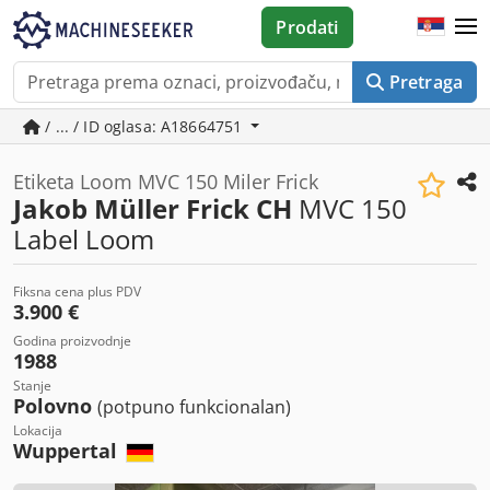
Prodati
Pretraga
/ ... / ID oglasa: A18664751
Etiketa Loom MVC 150 Miler Frick
Jakob Müller Frick CH
MVC 150
Label Loom
Fiksna cena plus PDV
3.900 €
Godina proizvodnje
1988
Stanje
Polovno
(potpuno funkcionalan)
Lokacija
Wuppertal