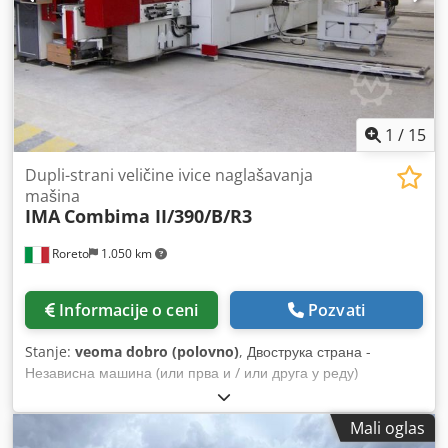
1
/
15
Dupli-strani veličine ivice naglašavanja
mašina
IMA
Combima II/390/B/R3
Roreto
1.050 km
Informacije o ceni
Pozvati
Stanje:
veoma dobro (polovno)
, Двострука страна -
Независна машина (или прва и / или друга у реду)
Дебљина ивица (мин. / Макс.) Мм 0,3 / 3 Дебљина ивица у
траке / преклопи (Мин / мак) мм 3/10 плоча дебљина (мин /
Mali oglas
мак) мм 8/60 Радна ширина (мин / мак) мм 236/3300