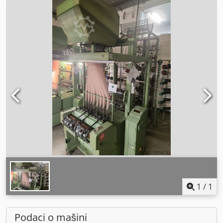
1
/
1
Podaci o mašini