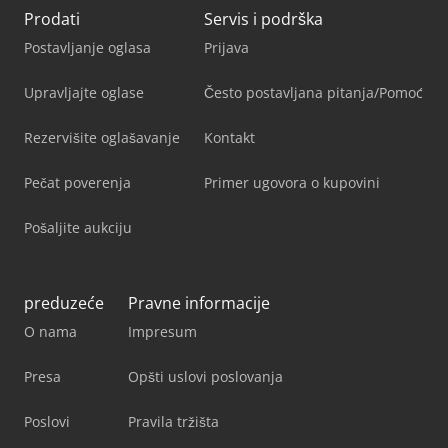
Prodati
Servis i podrška
Postavljanje oglasa
Prijava
Upravljajte oglase
Često postavljana pitanja/Pomoć
Rezervišite oglašavanje
Kontakt
Pečat poverenja
Primer ugovora o kupovini
Pošaljite aukciju
preduzeće
Pravne informacije
O nama
Impresum
Presa
Opšti uslovi poslovanja
Poslovi
Pravila tržišta