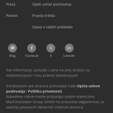
Presa
Opšti uslovi poslovanja
Poslovi
Pravila tržišta
Izjava o zaštiti podataka
Blog
Facebook
X
LinkedIn
Sve informacije, ponude i cene na ovoj stranici su
neobavezujuće i nisu pravno obavezujuće!
Korišćenjem ove stranice prihvatate naše
Opšte uslove
poslovanja
i
Politiku privatnosti
.
Navedene robne marke pripadaju svojim vlasnicima.
Machineseeker Group GmbH ne preuzima odgovornost za
sadržaj povezanih eksternih internet stranica.