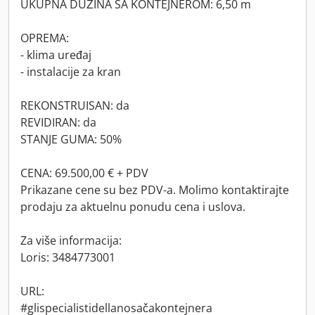
UKUPNA DUŽINA SA KONTEJNEROM: 6,50 m
OPREMA:
- klima uređaj
- instalacije za kran
REKONSTRUISAN: da
REVIDIRAN: da
STANJE GUMA: 50%
CENA: 69.500,00 € + PDV
Prikazane cene su bez PDV-a. Molimo kontaktirajte
prodaju za aktuelnu ponudu cena i uslova.
Za više informacija:
Loris: 3484773001
URL:
#glispecialistidellanosačakontejnera