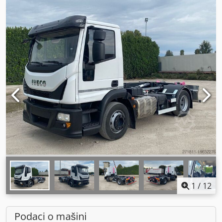
1
/
12
Podaci o mašini