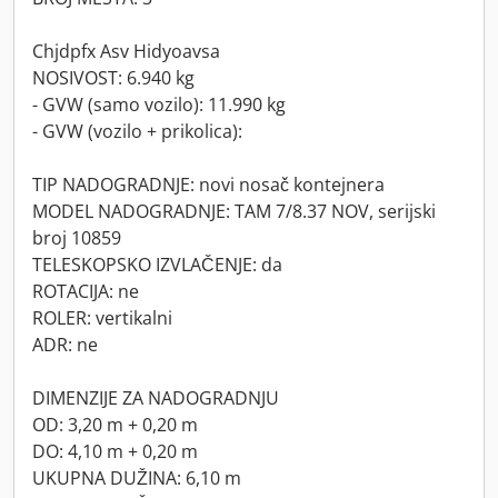
Chjdpfx Asv Hidyoavsa
NOSIVOST: 6.940 kg
- GVW (samo vozilo): 11.990 kg
- GVW (vozilo + prikolica):
TIP NADOGRADNJE: novi nosač kontejnera
MODEL NADOGRADNJE: TAM 7/8.37 NOV, serijski
broj 10859
TELESKOPSKO IZVLAČENJE: da
ROTACIJA: ne
ROLER: vertikalni
ADR: ne
DIMENZIJE ZA NADOGRADNJU
OD: 3,20 m + 0,20 m
DO: 4,10 m + 0,20 m
UKUPNA DUŽINA: 6,10 m