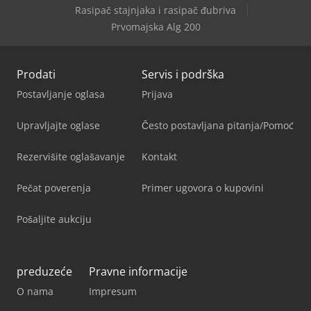
Rasipač stajnjaka i rasipač đubriva
Prvomajska Alg 200
Prodati
Servis i podrška
Postavljanje oglasa
Prijava
Upravljajte oglase
Često postavljana pitanja/Pomoć
Rezervišite oglašavanje
Kontakt
Pečat poverenja
Primer ugovora o kupovini
Pošaljite aukciju
preduzeće
Pravne informacije
O nama
Impresum