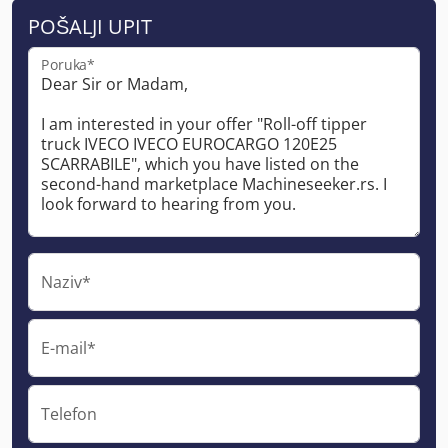
POŠALJI UPIT
Poruka*
Naziv*
E-mail*
Telefon