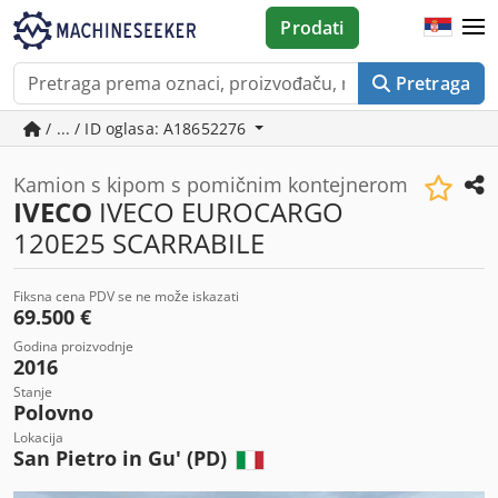
Prodati
Pretraga
/ ... / ID oglasa: A18652276
Kamion s kipom s pomičnim kontejnerom
IVECO
IVECO EUROCARGO
120E25 SCARRABILE
Fiksna cena PDV se ne može iskazati
69.500 €
Godina proizvodnje
2016
Stanje
Polovno
Lokacija
San Pietro in Gu' (PD)