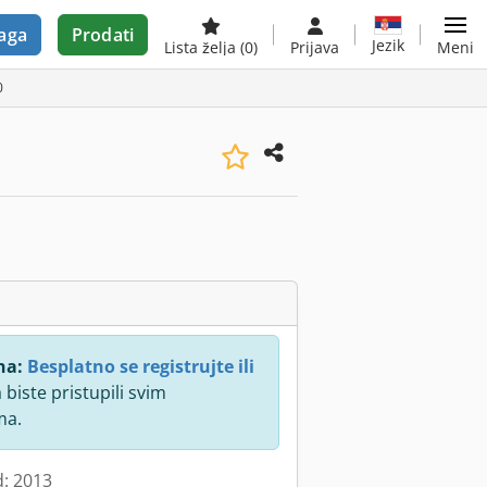
aga
Prodati
Jezik
Lista želja
(0)
Prijava
Meni
0
na:
Besplatno se registrujte ili
 biste pristupili svim
ma.
d: 2013