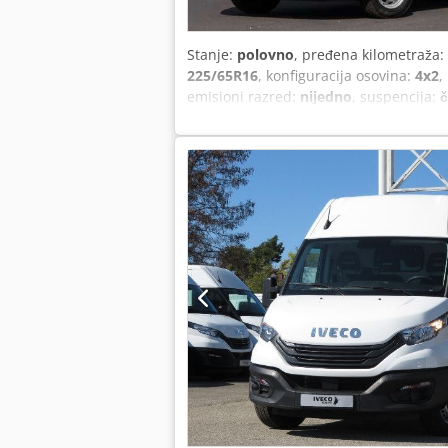
Stanje:
polovno
, pređena kilometraža:
225/65R16
, konfiguracija osovina:
4x2
,
emisioni razred:
nijedno
, suspencija:
č
utovarnog prostora:
1.740 mm
, visina
nizak nivo buke, ugrađeni računar
, F
Podložno greškama i mogućnosti prodaj
ekranom osetljivim na dodir, USB prikl
4x2, model 2024, klima uređaj sa auto
odnos zadnje osovine I=3,308, kompreso
(elektronska verzija), akumulator 12 V,