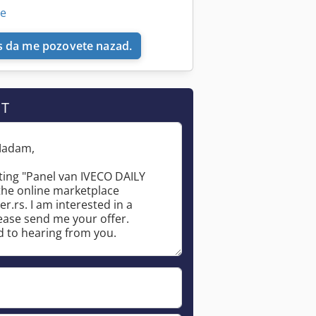
ne
 da me pozovete nazad.
IT