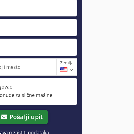
Zemlja
oj i mesto
rgovac
ponude za slične mašine
Pošalji upit
java o zaštiti podataka