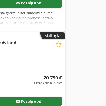
Pošalji upit
rsta goriva:
dizel
, dimenzija gume:
nevna kabina
, tip prenosa:
ostalo
,
varnog prostora:
3.540 mm
, širina
klima uređaj, navigacioni sistem,
e sposobnosti! Kontaktirajte nas!
Mali oglas
a 1900 mm, digitalni radio DAB 7" sa
Radstand
pani materijali na nemačkom jeziku,
radna ploča sa prozorom, prenosni
utstvo za upotrebu i održavanje
20.750 €
Fiksna cena plus PDV
Pošalji upit