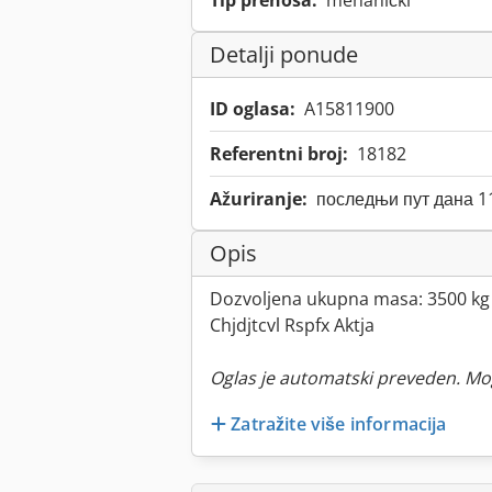
Tip prenosa:
mehanički
Detalji ponude
ID oglasa:
A15811900
Referentni broj:
18182
Ažuriranje:
последњи пут дана 1
Opis
Dozvoljena ukupna masa: 3500 kg
Chjdjtcvl Rspfx Aktja
Oglas je automatski preveden. Mo
Zatražite više informacija