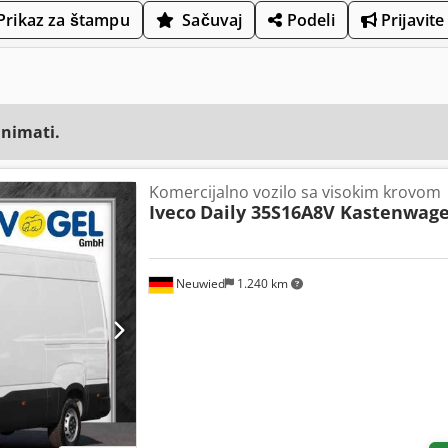
Prikaz za štampu
Sačuvaj
Podeli
Prijavite
animati.
Komercijalno vozilo sa visokim krovom
Iveco
Daily 35S16A8V Kastenwag
Neuwied
1.240 km