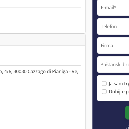
E-mail*
Telefon
Firma
Poštanski br
o, 4/6, 30030 Cazzago di Pianiga - Ve,
Ja sam t
Dobijte 
Iz