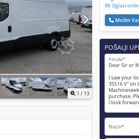
88 Oglasi onli
Molim Vas
POŠALJI UP
Poruka*
1
/
13
Naziv*