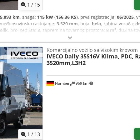
1
/
15
5.893 km
, snaga:
115 kW (156,36 KS)
, prva registracija:
06/2025
, v
 međuosovinsko rastojanje:
3.520 mm
, boja:
bela
, kabina vozača:
d
elik
, broj sedišta:
3
, zapremina tovarnog prostora:
8 m³
, dužina to
 tovarnog prostora:
1.900 mm
, radna težina:
225 kg
, Oprema:
ABS, 
inansiranje/lizing moguće nakon uspešno obavljene provere kreditn
Komercijalno vozilo sa visokim krovom
e tokom perioda oglasa. Međuosovinsko rastojanje 3520 mm / visin
IVECO
Daily 35S16V Klima, PDC, 
jučak na strani vozača, rezervni točak, akumulator napunjen, štam
3520mm,L3H2
matskom kontrolom klime, ugao otvaranja zadnjih vrata 260°, preg
r klime 170 ccm, skladištenje rezervnog točka na kraju šasije, up
 105 Ah / 950 A. Chsdpfjxa S Htsx Aktoa
Nürnberg
969 km
1
/
13