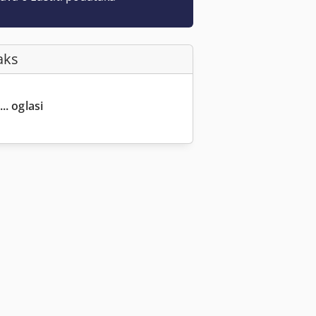
aks
.. oglasi