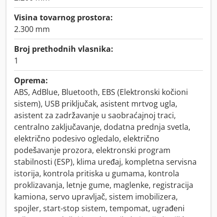
Visina tovarnog prostora:
2.300 mm
Broj prethodnih vlasnika:
1
Oprema:
ABS, AdBlue, Bluetooth, EBS (Elektronski kočioni
sistem), USB priključak, asistent mrtvog ugla,
asistent za zadržavanje u saobraćajnoj traci,
centralno zaključavanje, dodatna prednja svetla,
električno podesivo ogledalo, električno
podešavanje prozora, elektronski program
stabilnosti (ESP), klima uređaj, kompletna servisna
istorija, kontrola pritiska u gumama, kontrola
proklizavanja, letnje gume, maglenke, registracija
kamiona, servo upravljač, sistem imobilizera,
spojler, start-stop sistem, tempomat, ugrađeni