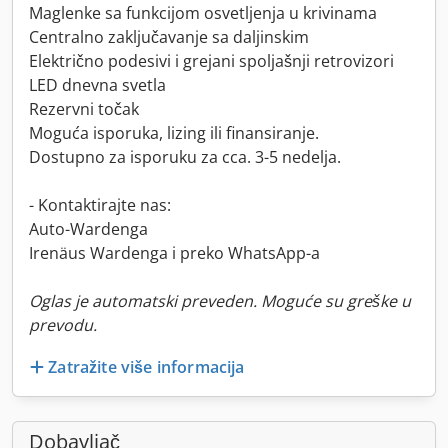
Maglenke sa funkcijom osvetljenja u krivinama
Centralno zaključavanje sa daljinskim
Električno podesivi i grejani spoljašnji retrovizori
LED dnevna svetla
Rezervni točak
Moguća isporuka, lizing ili finansiranje.
Dostupno za isporuku za cca. 3-5 nedelja.
- Kontaktirajte nas:
Auto-Wardenga
Irenäus Wardenga i preko WhatsApp-a
Oglas je automatski preveden. Moguće su greške u
prevodu.
Zatražite više informacija
Dobavljač