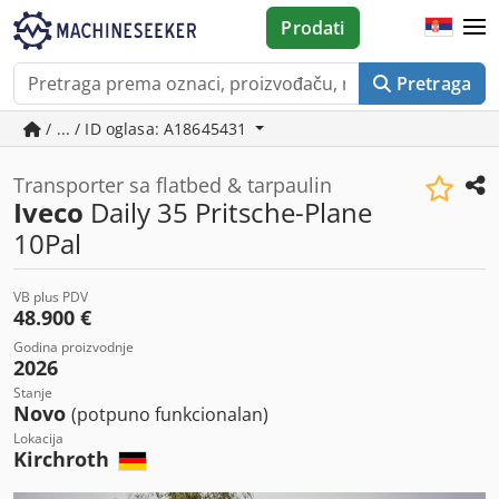
Prodati
Pretraga
/ ... / ID oglasa: A18645431
Transporter sa flatbed & tarpaulin
Iveco
Daily 35 Pritsche-Plane
10Pal
VB plus PDV
48.900 €
Godina proizvodnje
2026
Stanje
Novo
(potpuno funkcionalan)
Lokacija
Kirchroth