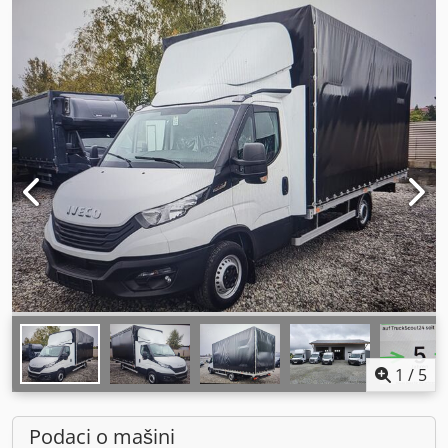
1
/
5
Podaci o mašini