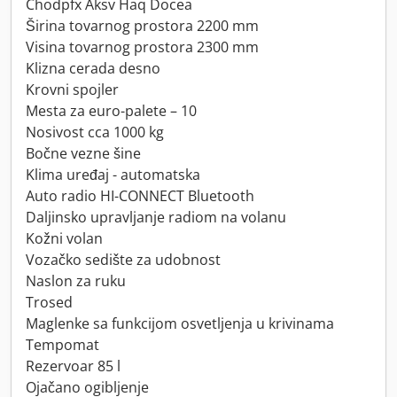
Chodpfx Aksv Haq Docea
Širina tovarnog prostora 2200 mm
Visina tovarnog prostora 2300 mm
Klizna cerada desno
Krovni spojler
Mesta za euro-palete – 10
Nosivost cca 1000 kg
Bočne vezne šine
Klima uređaj - automatska
Auto radio HI-CONNECT Bluetooth
Daljinsko upravljanje radiom na volanu
Kožni volan
Vozačko sedište za udobnost
Naslon za ruku
Trosed
Maglenke sa funkcijom osvetljenja u krivinama
Tempomat
Rezervoar 85 l
Ojačano ogibljenje