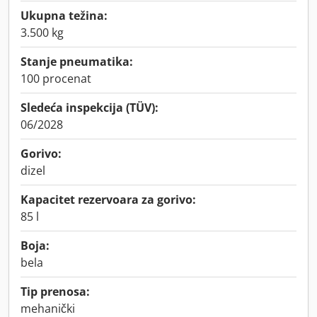
Ukupna težina:
3.500 kg
Stanje pneumatika:
100 procenat
Sledeća inspekcija (TÜV):
06/2028
Gorivo:
dizel
Kapacitet rezervoara za gorivo:
85 l
Boja:
bela
Tip prenosa:
mehanički