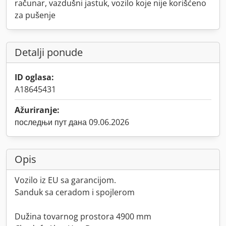
računar, vazdušni jastuk, vozilo koje nije korišćeno
za pušenje
Detalji ponude
ID oglasa:
A18645431
Ažuriranje:
последњи пут дана 09.06.2026
Opis
Vozilo iz EU sa garancijom.
Sanduk sa ceradom i spojlerom
Dužina tovarnog prostora 4900 mm