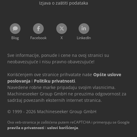
Izjava o zaštiti podataka
Blog
Facebook
X
LinkedIn
Sve informacije, ponude i cene na ovoj stranici su
neobavezujuće i nisu pravno obavezujuće!
Korišćenjem ove stranice prihvatate naše
Opšte uslove
poslovanja
i
Politiku privatnosti
.
Navedene robne marke pripadaju svojim vlasnicima.
Machineseeker Group GmbH ne preuzima odgovornost za
sadržaj povezanih eksternih internet stranica.
© 1999 - 2026 Machineseeker Group GmbH
Ova veb-stranica je zaštićena putem reCAPTCHA i primenjuju se Google
pravila o privatnosti
i
uslovi korišćenja
.