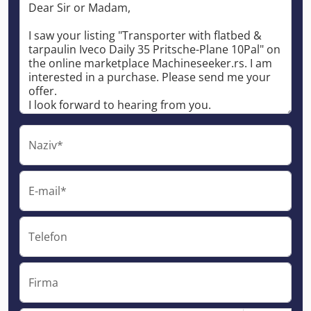
Naziv*
E-mail*
Telefon
Firma