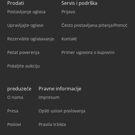
Prodati
Servis i podrška
Postavljanje oglasa
Prijava
Upravljajte oglase
Često postavljana pitanja/Pomoć
Rezervišite oglašavanje
Kontakt
Pečat poverenja
Primer ugovora o kupovini
Pošaljite aukciju
preduzeće
Pravne informacije
O nama
Impresum
Presa
Opšti uslovi poslovanja
Poslovi
Pravila tržišta