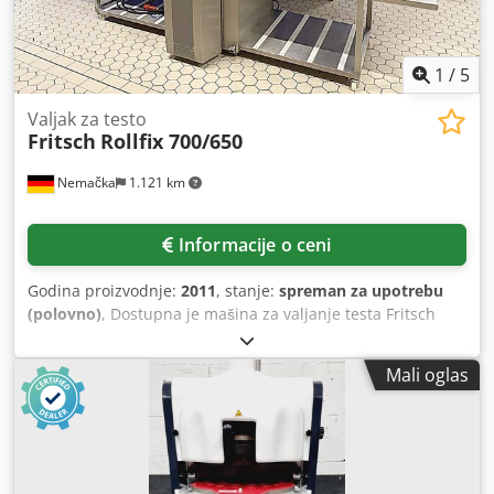
1
/
5
Valjak za testo
Fritsch
Rollfix 700/650
Nemačka
1.121 km
Informacije o ceni
Godina proizvodnje:
2011
, stanje:
spreman za upotrebu
(polovno)
, Dostupna je mašina za valjanje testa Fritsch
namenjena za listove testa za dalje prerađivanje. Širina
trake: 700 mm, radna širina: 650 mm, opseg razmaka
Mali oglas
valjaka: 0,3 mm–50 mm, prečnik valjka: 98 mm,
maksimalna težina bloka testa: oko 20 kg, brzina trake: 50
m/min, dimenzije mašine D/Š/V: oko 3300 mm/1250
mm/1550 mm, težina: oko 500 kg. Moguća je inspekcija na
licu mesta. Dsdpsy D Tpgofx Ahfeck