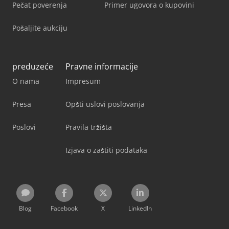
Pečat poverenja
Primer ugovora o kupovini
Pošaljite aukciju
preduzeće
Pravne informacije
O nama
Impresum
Presa
Opšti uslovi poslovanja
Poslovi
Pravila tržišta
Izjava o zaštiti podataka
Blog
Facebook
X
LinkedIn