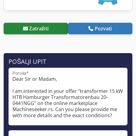
Zatražiti
Pozvati
POŠALJI UPIT
Poruka*