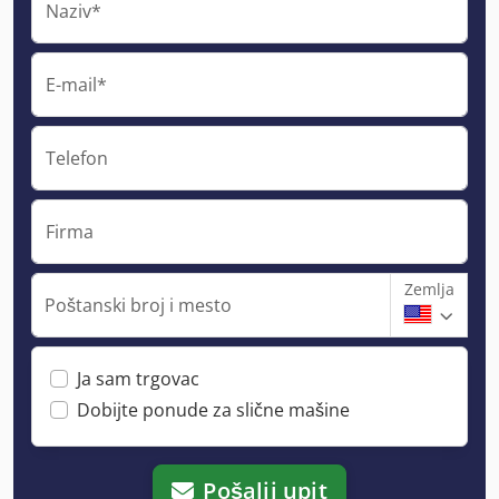
Naziv*
E-mail*
Telefon
Firma
Zemlja
Poštanski broj i mesto
Ja sam trgovac
Dobijte ponude za slične mašine
Pošalji upit