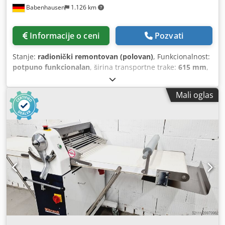
Babenhausen
1.126 km
Informacije o ceni
Pozvati
Stanje:
radionički remontovan (polovan)
, Funkcionalnost:
potpuno funkcionalan
, širina transportne trake:
615 mm
,
ulazni napon:
400 V
, ulazna frekvencija:
50 Hz
, DGUV
sertifikovan do:
07/2027
, električna osigurač:
16 A
, širina
Mali oglas
otvora:
30 mm
, radna širina:
615 mm
, vrsta ulazne struje:
trofazni
, Mašina za razvijanje testa Fritsch Rollfix 5/630
Comfort za sve vrste testa za razvijanje i laminaranje ručno
upravljanje robustna tehnologija izrađena od prohroma
pokretna mašina za razvijanje testa sa ručnim i nožnim
komandama priključak 400V, 16A-CEE utikač polovna,
servisirana mašina Opcije: ugovor o održavanju kutija
rezervnih delova Dodpfjyw El Tjx Ahfeck servis paket
dostava obuka i puštanje u rad