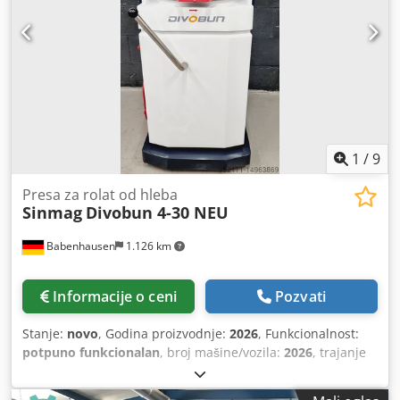
1
/
9
Presa za rolat od hleba
Sinmag
Divobun 4-30 NEU
Babenhausen
1.126 km
Informacije o ceni
Pozvati
Stanje:
novo
, Godina proizvodnje:
2026
, Funkcionalnost:
potpuno funkcionalan
, broj mašine/vozila:
2026
, trajanje
garancije:
24 meseci
, ulazni napon:
400 V
, DGUV
sertifikovan do:
08/2028
, ukupna dužina:
700 mm
, ukupna