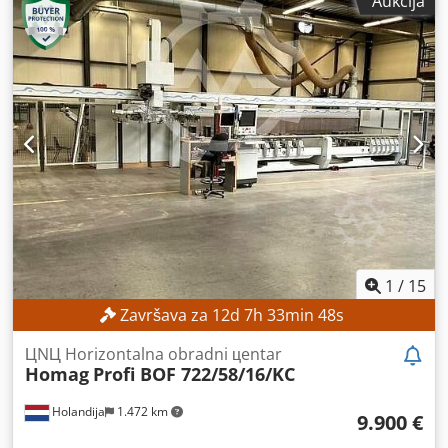
Aukcija
1
/
15
Završava za
12
d
7
h
33
min
47
s
ЦNЦ Horizontalna obradni цentar
Homag
Profi BOF 722/58/16/KC
Holandija
1.472 km
9.900 €