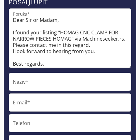
POŠALJI UPIT
Poruka*
Naziv*
E-mail*
Telefon