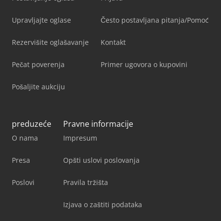
Upravljajte oglase
Često postavljana pitanja/Pomoć
Rezervišite oglašavanje
Kontakt
Pečat poverenja
Primer ugovora o kupovini
Pošaljite aukciju
preduzeće
Pravne informacije
O nama
Impresum
Presa
Opšti uslovi poslovanja
Poslovi
Pravila tržišta
Izjava o zaštiti podataka