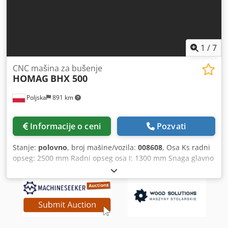
1
/
7
CNC mašina za bušenje
HOMAG
BHX 500
Poljska
891 km
Informacije o ceni
Pozvati
Stanje:
polovno
, broj mašine/vozila:
008608
, Osa Ks radni
opseg: 2500 mm Radni opseg osa I: 1300 mm Snaga glavno
vreteno: 6 KV Broj kontrolisanih osa: 3 osovine Cjdpozqz N
Ssfx Ac Hjrf Broj vretena za bušenje: 84