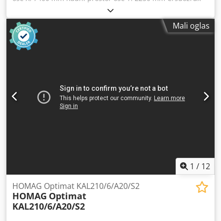
Nspfx Ac Hsf Radna površina: sto za postavljanje materijala
Snaga glavne vretene: 15 kW Broj kontrolisanih osa: 5 osa
Mali oglas
Broj mesta za alatke: 30
1
/
12
HOMAG Optimat KAL210/6/A20/S2
HOMAG
Optimat
KAL210/6/A20/S2