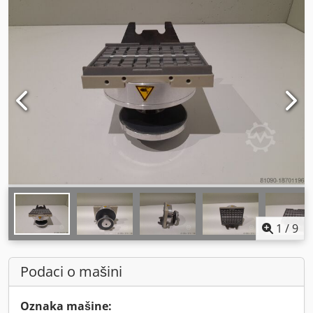
1
/
9
Podaci o mašini
Oznaka mašine: