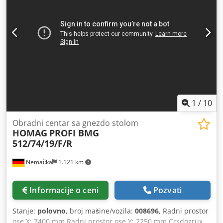
1
/
10
Obradni centar sa gnezdo stolom
HOMAG
PROFI BMG
512/74/19/F/R
Nemačka
1.121 km
Informacije o ceni
Pozvati
Stanje:
polovno
, broj mašine/vozila:
008696
, Radni prostor
ose X: 7400 mm Radni prostor ose Y: 2250 mm Crsdozrux