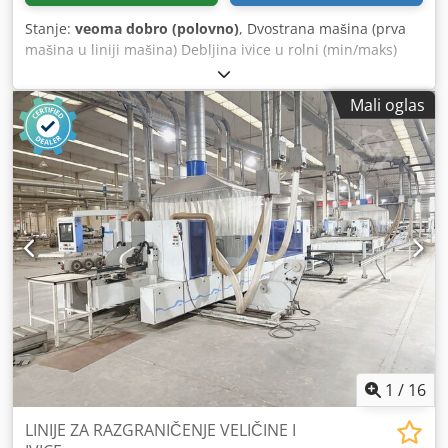
Stanje:
veoma dobro (polovno)
, Dvostrana mašina (prva
mašina u liniji mašina) Debljina ivice u rolni (min/maks)
mm 0,3 / 3 Debljina ploče (min/maks) mm 12 - 40 Radna
širina (min/maks) mm 195 / 1500 Upravljanje / softver
Mali oglas
Power Control 22 / woodCommander Brzina pomera
(podesiva) m/min 15 - 32 Kabina za sigurnost i zaštitu od
buke OBRADA IVICA (za svaku stranu): Credpfx Aezrd Nqec
Hef Agregat za nanošenje spreja (za tečna antilepak
materijala) Agregat za odlepljivanje KD 10 (2 x Kw 6,6)
DELOVI ZA NANOŠENJE IVICA (za svaku stranu): Delo za
lepljenje (topljeni lepak + predgrejač) A3 Zona za
pritiskanje ivica A Magazin za rolne ivica (pregrada br. 2)
sa servo-pomoću za dovod ivica Predfrezni agregat BF10 (2
x Kw 0,55) Frezni agregat PF20 (2 x Kw 0,4) SLOBODAN
PROSTOR Univerzalni frezni agregat za žlebove/utore i
profilisanje UF 11 (1 x Kw ?) Agregat za povlačenje profila
PN 10 Završni agregat (ravne oštrice + agregat za glačanje)
FA 11 Agregat za nanošenje spreja (za polirni fluid)
1
/
16
LINIJE ZA RAZGRANIČENJE VELIČINE I