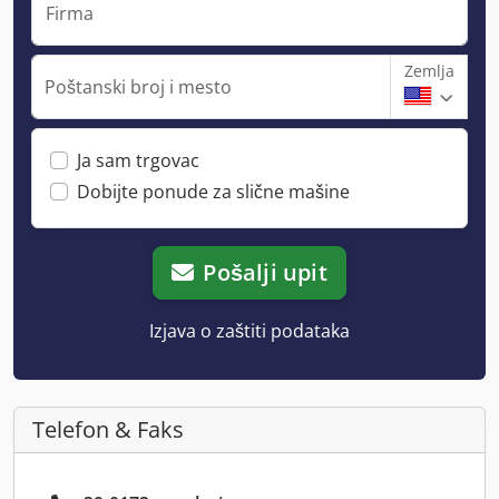
Firma
Zemlja
Poštanski broj i mesto
Ja sam trgovac
Dobijte ponude za slične mašine
Pošalji upit
Izjava o zaštiti podataka
Telefon & Faks