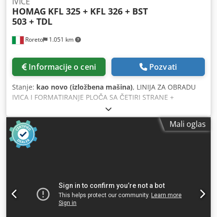
IVICE
HOMAG
KFL 325 + KFL 326 + BST
503 + TDL
Roreto
1.051 km
Informacije o ceni
Pozvati
Stanje:
kao novo (izložbena mašina)
, LINIJA ZA OBRADU
IVICA I FORMATIRANJE PLOČA SA ČETIRI STRANE +
BUŠILICA Dimenzije ploča: MIN. mm 195 x 250 x 60 / MAKS.
mm 1200 x 2500 x 60 Sastoji se od sledećih mašina:
Mali oglas
202005a) 1. Dvostrana mašina za formatiranje i lepljenje
ivica „HOMAG“, model KFL 325/M1/C Cjdezrd Dhjpfx Ac Hjrf
202005b) Okretna stanica (90° UZDUŽNO-POPREČNO)
„HOMAG“, model TDL 202005c) 2. Dvostrana mašina za
formatiranje i lepljenje ivica „HOMAG“, model KFL
326/M2/C 202005d) Spojna transportna traka 202005e)
Kontinuirana bušilica „WEEKE“, model BST 503