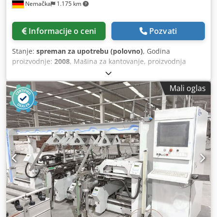
Nemačka
1.175 km
Informacije o ceni
Pozvati
Stanje:
spreman za upotrebu (polovno)
, Godina
proizvodnje:
2008
, Mašina za kantovanje, proizvodnja
2008. godine. Ova HOMAG Optimat KAL210/6/A20/S2 je
namenjena za kantovanje pravih ivica radnih komada,
Mali oglas
lepljenje i završnu obradu različitih materijala za
kantovanje debljine do 20 mm. Ima brzinu posmaka od 18–
25 m/min i namenjena je za debljinu radnih komada od 8
do 60 mm. Ako ste u potrazi za visokokvalitetnim rešenjima
za kantovanje, trebalo bi da razmotrite mašinu HOMAG
Optimat KAL210/6/A20/S2 koju nudimo na prodaju.
Kontaktirajte nas za više informacija. • Snaga motora
vretena: Jedinica za frezovanje spojeva: 2 motora od po 3
kW; Jedinica za završnu obradu: 2 motora od po 0,8 kW;
Jedinica za pred-frezovanje: 2 motora od po 1,5 kW •
Raspon brzine vretena: Jedinica za frezovanje spojeva:
9.000 obr/min; Jedinica za završnu obradu: 12.000 obr/min;
Jedinica za pred-frezovanje: 12.000 obr/min • Jednostrana