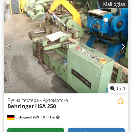
отварања 440 мм Возите се вертикално и водоравно с
Mali oglas
краставцем Ротациона плоча 400 к 370 мм Снага стезања 8
до. Cjdpfxedhlqyj Ahceha
1
/
1
Ручна тестера - Аутоматска
Behringer
HSA 250
Eislingen/Fils
1.011 km