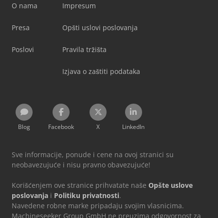
O nama
Impresum
Presa
Opšti uslovi poslovanja
Poslovi
Pravila tržišta
Izjava o zaštiti podataka
Blog
Facebook
X
LinkedIn
Sve informacije, ponude i cene na ovoj stranici su
neobavezujuće i nisu pravno obavezujuće!
Korišćenjem ove stranice prihvatate naše
Opšte uslove
poslovanja
i
Politiku privatnosti
.
Navedene robne marke pripadaju svojim vlasnicima.
Machineseeker Group GmbH ne preuzima odgovornost za