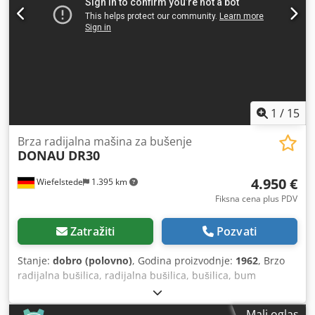
1
/
15
Brza radijalna mašina za bušenje
DONAU
DR30
4.950 €
Wiefelstede
1.395 km
Fiksna cena plus PDV
Zatražiti
Pozvati
Stanje:
dobro (polovno)
, Godina proizvodnje:
1962
, Brzo
radijalna bušilica, radijalna bušilica, bušilica, bum
bušilica, brzo radijalna bušilica -Stezni sto: 400 k 1100 mm
-Projekcija: 930 mm Csdpfx Ahjirax Uocoha -Konus nosač:
Mali oglas