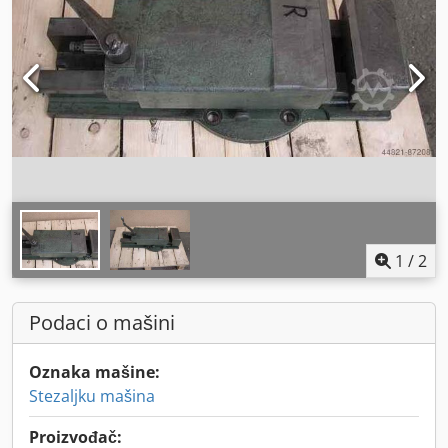
1
/
2
Podaci o mašini
Oznaka mašine:
Stezaljku mašina
Proizvođač: