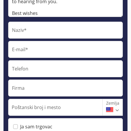
Naziv*
E-mail*
Telefon
Firma
Zemlja
Poštanski broj i mesto
Ja sam trgovac