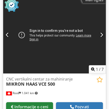
MK4 - Snaga motora: 1,35 / 1,8 kV -Brzine: 41-1700 rpm -
Kolone: Ø 200 mm, -Vreteno: 125 mm -Uređaj za
prisluškivanje: DA -Feed: 0.075 - 0.3 mm/obaj -Dimenzije:
1800/1235 / H2240 mm, -Težina: 1500 kg
1
/
7
CNC vertikalni centar za mahiniranje
MIKRON HAAS
VCE 500
Root
1.041 km
Informacije o ceni
Pozvati