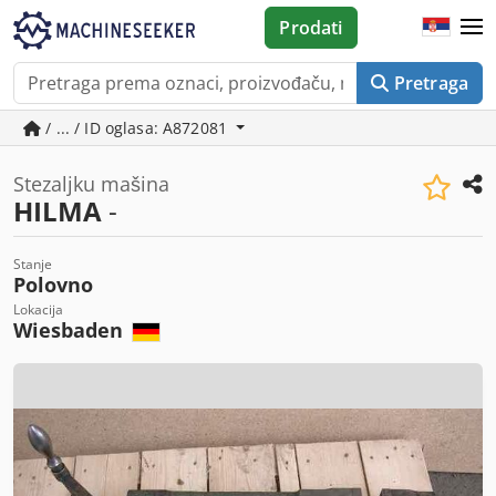
Prodati
Pretraga
/ ... / ID oglasa: A872081
Stezaljku mašina
HILMA
-
Stanje
Polovno
Lokacija
Wiesbaden