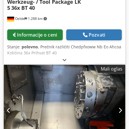
Werkzeug- / Tool Package LK
5
36x BT 40
Oelde
1.288 km
Informacije o ceni
Pozvati
Stanje:
polovno
, Prečnik različiti Chedpfxoww Nb Eo Ahcoa
Količina 36x Prihvat BT 40
Mali oglas