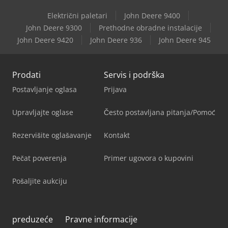
Električni paletari
John Deere 9400
John Deere 9300
Prethodne obradne instalacije
John Deere 9420
John Deere 936
John Deere 945
Prodati
Servis i podrška
Postavljanje oglasa
Prijava
Upravljajte oglase
Često postavljana pitanja/Pomoć
Rezervišite oglašavanje
Kontakt
Pečat poverenja
Primer ugovora o kupovini
Pošaljite aukciju
preduzeće
Pravne informacije