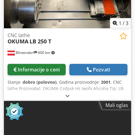
1
/
3
CNC lathe
OKUMA
LB 250 T
Blintendorf
600 km
Informacije o ceni
Pozvati
Stanje:
dobro (polovno)
, Godina proizvodnje:
2001
, CNC
lathe Proizvođač: OKUMA Csdpsk Hz Iwofx Ahcoha Tip: LB-
250T Model: OSP-U10L GODINA PROIZVODNJE: 2001 CNC
lathe sa 2 osovine sa učitavanje robota Opis firme: X-Z
Mali oglas
lathe sa dve ose za kratke radne radove i sa robotizovanim
časopisom za rad X-OSa: 180 mm Z-OSa: 325 mm Spindl:
4500 1/min Rashladni sistem i pokretni prenos čipova