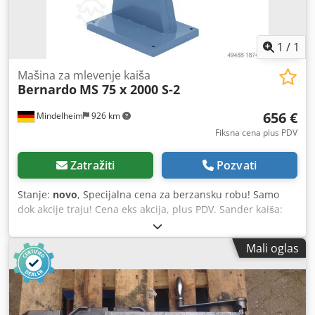
1
/
1
Mašina za mlevenje kaiša
Bernardo
MS 75 x 2000 S-2
656 €
Mindelheim
926 km
Fiksna cena plus PDV
Zatražiti
Pozvati
Stanje:
novo
, Specijalna cena za berzansku robu! Samo
dok akcije traju! Cena eks akcija, plus PDV. Sander kaiša:
Bernardo Tip / Model: MS 75 x 2000 S-2 Uslov: novo
Dimenzije kaiša: 75 x 2000 mm Brzina kaiša: 14.5 / 29
Mali oglas
m/sec. Kontaktna ploča Ø x W: 200 / 80 mm Površinski sto
za šmirglanje: 460 x 75 mm Veza za ekstrakciju Ø: 100 mm
Chedpfx Ajb Hhkgehcoa Snaga motorne proizvodnje S1
100%: 2.4 / 3.0 kW Snaga ulaza motora S6 40%: 3.0 / 4.0 kW
Napon: 400 V Dimenzije (L x W x H): 1080 x 440 x 1000 mm