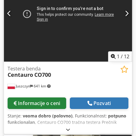
1
/
12
Testera benda
Centauro
CO700
Juszczyn
641 km
Informacije o ceni
Pozvati
Stanje:
veoma dobro (polovno)
, Funkcionalnost:
potpuno
funkcionalan
, Centauro CO700 tračna testera Prečnik
točkova testere 700mm Maks. visina sečenja 460mm
Chedpfjvyp I Sex Ahcja Maks. širina sečenja 680mm Mak.