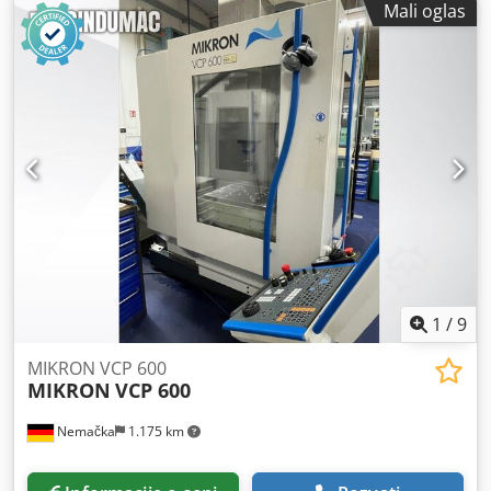
Mali oglas
širina trake 40×0.6mm Snaga motora 3kv OBRTAJA. točkovi
736r.p.m CE sertifikovan Godina proizvodnje 1997
1
/
9
MIKRON VCP 600
MIKRON
VCP 600
Nemačka
1.175 km