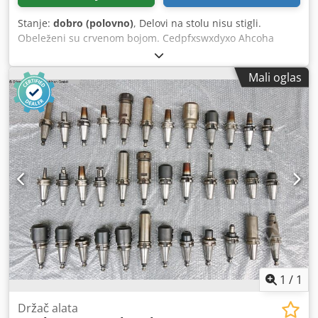
Stanje:
dobro (polovno)
, Delovi na stolu nisu stigli.
Obeleženi su crvenom bojom. Cedpfxswxdyxo Ahcoha
Mali oglas
1
/
1
Držač alata