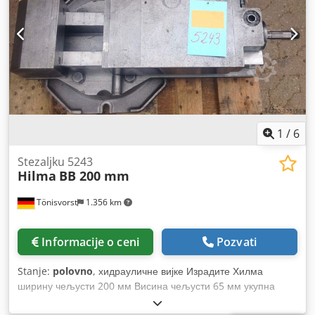
Težina oko.: 67 kg Potpuno nov u originalnom pakovanju.
1
/
6
Stezaljku 5243
Hilma
BB 200 mm
Tönisvorst
1.356 km
Informacije o ceni
Pozvati
Stanje:
polovno
, хидрауличне вијке Израдите Хилма
ширину чељусти 200 мм Висина чељусти 65 мм укупна
дужина 690 мм ГЕС. Висина 205 мм максимална ширина