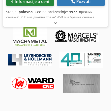
Informacije o ceni
Pozvati
Stanje:
polovno
, Godina proizvodnje:
1977
, пречник
сечења: 250 мм дужина траке: 450 мм брзина сечења:
50/70/100/135 распон Хубе / мин ЛВХ: 2,6 к 1,8 к 1,1 мм
укупна потребна снага: 3,8 кВ тежина машине ца.:1,2 т
Chsdjcxxw Uopfx Ahcja