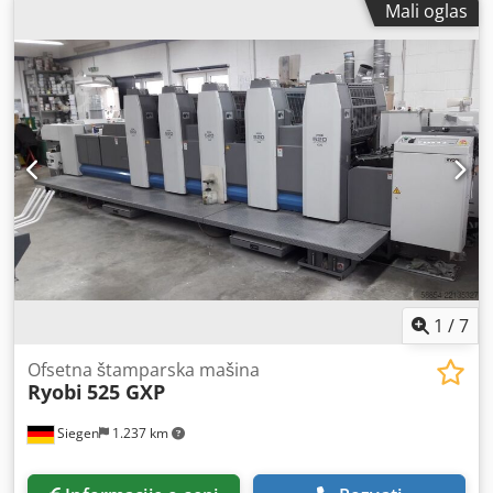
Mali oglas
Brzina min.: 2.200 sph - maks. 5.500 sph Standardna
potjera: 260 k 340mm Skeleton chase: 260 k 350mm U
kompletu sa alatima i priborom uključuju okvir Online
video inspekcija od strane VhatsApp-a - MS Zoom -
Telegram Na lageru Emskirchen / Nürnberg - Dostupno
odmah - Može se testirati
1
/
7
Ofsetna štamparska mašina
Ryobi
525 GXP
Siegen
1.237 km