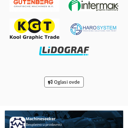
CASADEI F 25 LL FK Član-br. 5220728 Specifikacije Radni sto
70mm - maks. 260 k 380mm Brzina min.: 2.200 sph - maks.
dimenzija 2500 x 810 mm Fraess vreteno raspon +45 do -45
5.500 sph Standardna potjera: 260 k 340mm Skeleton
stepeni Korisna dužina vretena na Ø 30-35 mm 140 mm
chase: 260 k 350mmU kompletu sa alatima i priborom
Korisna dužina vretena na Ø 40-50 mm 180 mm Fraess
uključuju okvir Online video inspekcija preko Skipe-Video
vreteno moždani udar 90 mm alat Ø profilisanje 250 mm
Crjdpfsh Axu Hex Amuef Bili bismo veoma zadovoljni
cone alat Ø 350 mm Fomrfraeswerkzeug-Ø 160 mm alat Ø
Vašom posetom - više mašina na lageru Dostupno odmah -
lowerable 320 x 60 mm Brzine, 5-etapa 3000/4500/6000/
može se pregledati Na lageru Emskirchen / Nürnberg -
8000/10000 min ̄¹ Snaga motora 400 V / 50 Hz / S6-40% 7
Može se testirati
kW Težina 480 kg Usisna reznica-Ø stanica 1 x 120 mm
Usisna reznica Ø ispod stola 2 x 80 mm Lokacija: Sa akcija
54634 Bitburg - odmah dostupno -
Oglasi ovde
Machineseeker
Besplatno u prodavnici