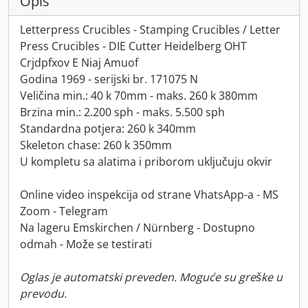
Opis
Letterpress Crucibles - Stamping Crucibles / Letter
Press Crucibles - DIE Cutter Heidelberg OHT
Crjdpfxov E Niaj Amuof
Godina 1969 - serijski br. 171075 N
Veličina min.: 40 k 70mm - maks. 260 k 380mm
Brzina min.: 2.200 sph - maks. 5.500 sph
Standardna potjera: 260 k 340mm
Skeleton chase: 260 k 350mm
U kompletu sa alatima i priborom uključuju okvir
Online video inspekcija od strane VhatsApp-a - MS
Zoom - Telegram
Na lageru Emskirchen / Nürnberg - Dostupno
odmah - Može se testirati
Oglas je automatski preveden. Moguće su greške u
prevodu.