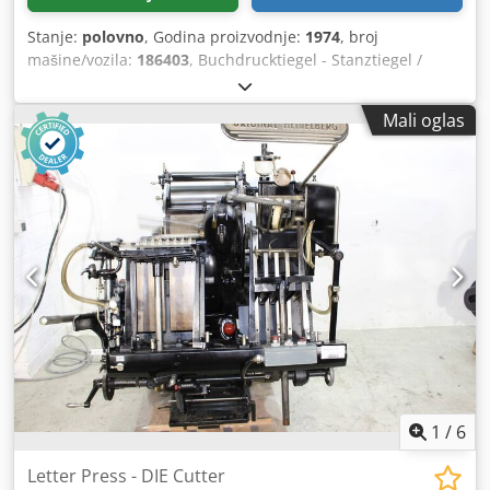
nekontaktno kodiranje pametne kartice su takođe polja-
upgradable funkcije. Indikatori statusa LED na prednjoj
Stanje:
polovno
, Godina proizvodnje:
1974
, broj
strani štampača vam omogućavaju da nadgledate PR [...]
mašine/vozila:
186403
, Buchdrucktiegel - Stanztiegel /
Letter Press Tiegel - DIE Cutter Heidelberg OHT Godina
1974 - Serijalni br. 186 403 N Veličina min.: 40 k 70mm -
Mali oglas
maks. 260 k 380mm Brzina min.: 2.200 sph - maks. 5.500
sph Cjdsh Eg Tbepfx Amusrf Standardna potjera: 260 k
340mm Skeleton chase: 260 k 350mm Zajedno sa alatima i
priborom uključuju okvir Online video inspekcija preko
Skipe-Video Bili bismo veoma zadovoljni Vašom posetom -
više mašina na lageru Dostupno odmah - može se
pregledati Na lageru Emskirchen / Nürnberg - Može se
testirati
1
/
6
Letter Press - DIE Cutter