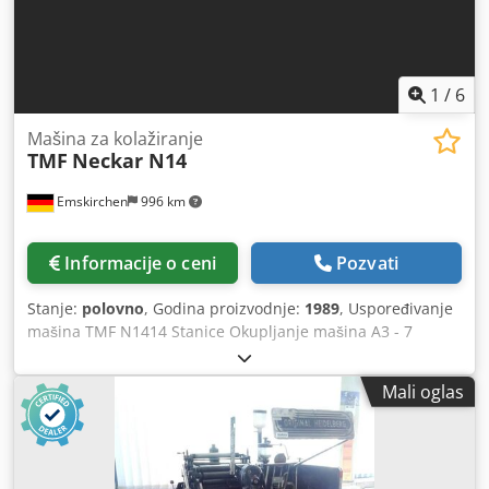
1
/
6
Mašina za kolažiranje
TMF
Neckar N14
Emskirchen
996 km
Informacije o ceni
Pozvati
Stanje:
polovno
, Godina proizvodnje:
1989
, Uspoređivanje
mašina TMF N1414 Stanice Okupljanje mašina A3 - 7
stanica Okupljanje mašina A2 14 stanica za uspoređivanje
mašina veličina A3 - 7 stanica za uspoređivanje mašina
Mali oglas
veličina A2 Sa priloženim vibratorom cik-cak / Isporuka
Jogger sa online cik-cak jedinicom Rad i kontrole panela,
Stau / Ometanje Doppelbogen- und Fehlbogenkontrolle /
double-sheet and no-sheet control Unapred podešen