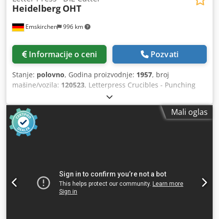
Heidelberg
OHT
Emskirchen
996 km
Informacije o ceni
Pozvati
Stanje:
polovno
, Godina proizvodnje:
1957
, broj
mašine/vozila:
120523
, Letterpress Crucibles - Punching
Crucibles / Letter Press Crucibles - DIE Cutter Heidelberg
OHTIear 1957 - Serial-No. 120523N Veličina min.: 40 k
Mali oglas
70mm - maks. 260 k 380mm Brzina min.: 2.200 sph - maks.
5.500 sph Standardna potjera: 260 k 340mm Skeleton
chase: 260 k 350mmU kompletu sa alatima i priborom
uključuju okvir Online video inspekcija preko Skipe-Video
Bili bismo veoma zadovoljni Vašom posetom - više mašina
na lageru Dostupno odmah - može se pregledati Credpjh
Ayhrsfx Amuef Na lageru Emskirchen / Nürnberg - Može se
testirati