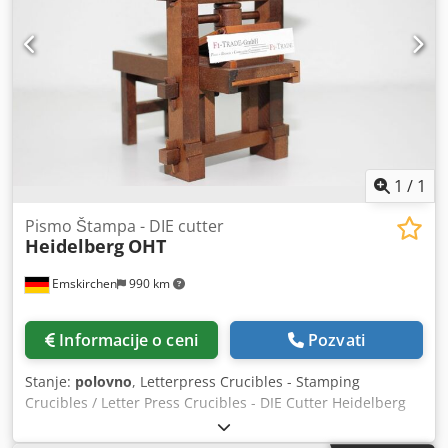
1
/
1
Pismo Štampa - DIE cutter
Heidelberg
OHT
Emskirchen
990 km
Informacije o ceni
Pozvati
Stanje:
polovno
, Letterpress Crucibles - Stamping
Crucibles / Letter Press Crucibles - DIE Cutter Heidelberg
OHT Godina 1983 - serijski br. 194543 Veličina min.: 40 k
70mm - maks. 260 k 380mm Csdpfsv Hw Hijx Amuorf