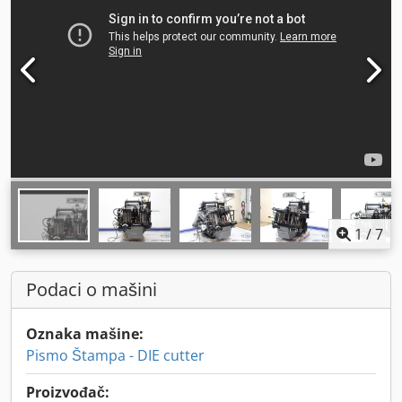
1
/
7
Podaci o mašini
Oznaka mašine:
Pismo Štampa - DIE cutter
Proizvođač: