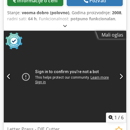
Informacije o ceni
Pozvati
Stanje:
veoma dobro (polovno)
, Godina proizvodnje:
2008
,
radni sati:
64 h
, Funkcionalnost:
potpuno funkcionalan
,
kanali boja:
5
, širina papira (min.):
375 mm
, maksimalna
širina papira:
520 mm
, - Ryobi PCS-H - Obrtanje 2:3 / 5:0 -
Mali oglas
RYOBI poluautomatski izmjenjivač ploča - IR sušara - Grafix
Digital 3000 uređaj za nanos pudera Cedpfx Amjzduu
Uousrf - Elektronska kontrola bočne marke - Elektronska
kontrola dvostrukih listova - Ultrazvučna kontrola
dvostrukih listova - Visokostapelni izlagač - Šupski ulagač -
Automatski uređaj za pranje gumene deke
1
/
6
Letter Press - DIE Cutter