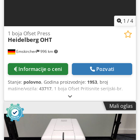
1
/
4
1 boja Ofset Press
Heidelberg
OHT
Emskirchen
996 km
Informacije o ceni
Pozvati
Stanje:
polovno
, Godina proizvodnje:
1953
, broj
mašine/vozila:
43717
, 1 boja Ofset Pritisnite serijski-br.
43717 Online video inspekcija preko Skipe-Video Credjtzc E
Nepfx Amujf Bili bismo veoma zadovoljni Vašom posetom -
Mali oglas
više mašina na lageru Dostupno odmah - može se
pregledati Na lageru Emskirchen / Nürnberg - Može se
testirati