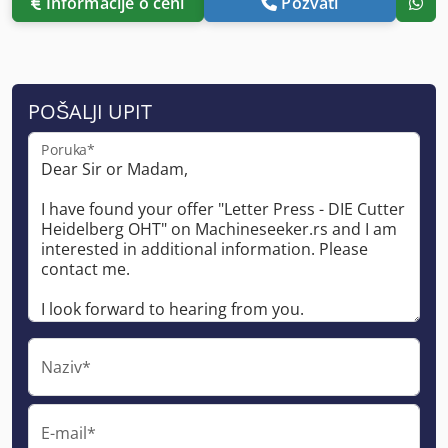
Informacije o ceni
Pozvati
POŠALJI UPIT
Poruka*
Naziv*
E-mail*