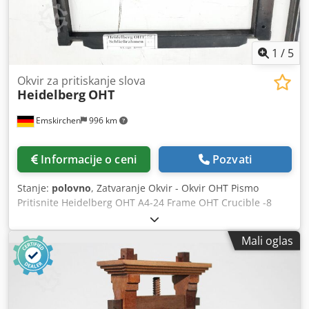
1
/
5
Okvir za pritiskanje slova
Heidelberg
OHT
Emskirchen
996 km
Informacije o ceni
Pozvati
Stanje:
polovno
, Zatvaranje Okvir - Okvir OHT Pismo
Pritisnite Heidelberg OHT A4-24 Frame OHT Crucible -8
Okvir KS cilindra -1 okvir KSB cilindra -2 Frame S cilindra -4
okvir SBG cilindra -1 Okvir Adast GP Crucible Online video
Mali oglas
inspekcija preko Skipe-Video Codpjrffmzefx Amujrf Bili
bismo veoma zadovoljni Vašom posetom - više mašina na
lageru Dostupno odmah - može se pregledati Na lageru
Emskirchen / Nürnberg - Može se testirati