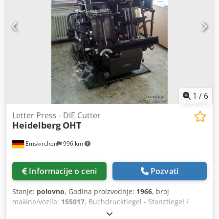
brojač - Puna prijem kaseta Priručnici / Priručnici Online
video inspekcija preko Skipe-Video Bili bismo veoma
zadovoljni Vašom posetom - više mašina na lageru
Dostupno odmah - može se pregledati Cedpfsh Uk E Ssx
Amujrf Na lageru Emskirchen / Nürnberg - Može se
testirati
1
/
6
Letter Press - DIE Cutter
Heidelberg
OHT
Emskirchen
996 km
Informacije o ceni
Pozvati
Stanje:
polovno
, Godina proizvodnje:
1966
, broj
mašine/vozila:
155017
, Buchdrucktiegel - Stanztiegel /
Letter Press Tiegel - DIE Cutter Heidelberg OHTIear 1966 -