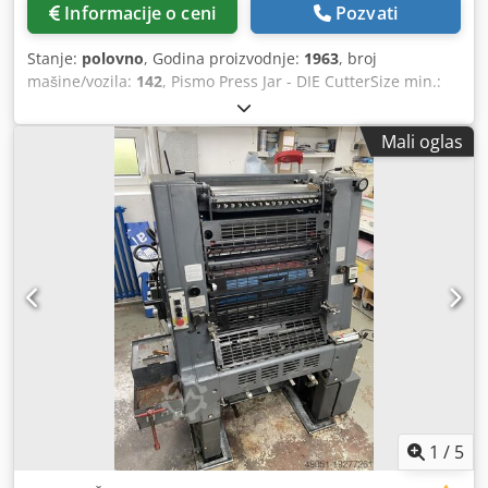
Informacije o ceni
Pozvati
Stanje:
polovno
, Godina proizvodnje:
1963
, broj
mašine/vozila:
142
, Pismo Press Jar - DIE CutterSize min.:
40 k 70mm - maks. 260 k 380mm Brzina min.: 2.200 sph -
maks. 5.500 sph Standardna potjera: 260 k 340mm
Mali oglas
Skeleton chase: 260 k 350mmU kompletu sa alatima i
priborom uključuju okvir Online video inspekcija preko
Skipe-Video Bili bismo veoma zadovoljni Vašom posetom -
više mašina na lageru Dostupno odmah - može se
pregledati Na lageru Emskirchen / Nürnberg - Može se
testirati Cjdpfx Asmi U Nmjmuorf
1
/
5