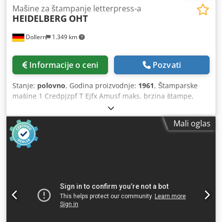
Mašine za štampanje letterpress-a
HEIDELBERG
OHT
Dollern
1.349 km
Informacije o ceni
Pozvati
Stanje:
polovno
, Godina proizvodnje:
1961
, Štamparske
mašine 1 Credpjzpf T Ejfx Amusf maks. brzina štampe,
formati: 5500 komada/sat maks. format štampe: 26 x 38 cm
broj mašine: 132.756
Mali oglas