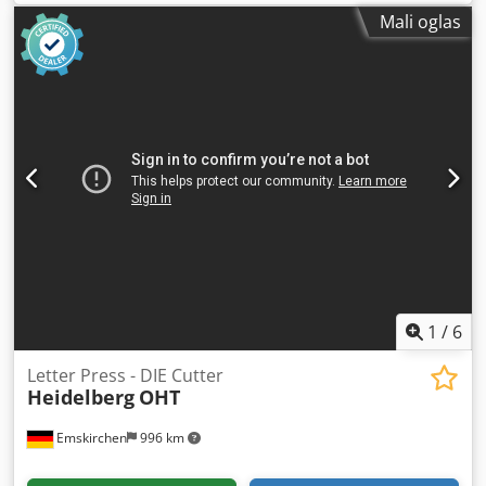
Serial-No. 155017 N Veličina min.: 40 k 70mm - maks. 260 k
Mali oglas
380mm Brzina min.: 2.200 sph - maks. 5.500 sph
Standardna potjera: 260 k 340mm Skeleton chase: 260 k
350mmU kompletu sa alatima i priborom uključuju okvir
Online video inspekcija preko Skipe-Video Bili bismo veoma
zadovoljni Vašom posetom - više mašina na lageru Crsdpfx
Aeh Axiqemusf Dostupno odmah - može se pregledati Na
lageru Emskirchen / Nürnberg - Može se testirati
1
/
6
Letter Press - DIE Cutter
Heidelberg
OHT
Emskirchen
996 km