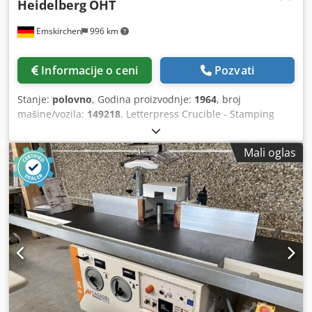
Heidelberg
OHT
Emskirchen
996 km
Informacije o ceni
Pozvati
Stanje:
polovno
, Godina proizvodnje:
1964
, broj
mašine/vozila:
149218
, Letterpress Crucible - Stamping
Crucible / Letter Press Crucible - DIE Cutter Heidelberg
OHTIear 1964 - Serial-No. 149218 N Veličina min.: 40 k
Mali oglas
70mm - maks. 260 k 380mm Brzina min.: 2.200 sph - maks.
5.500 sph Standardna potjera: 260 k 340mm Skeleton
chase: 260 k 350mmU kompletu sa alatima i priborom
uključuju okvir Online video inspekcija preko Skipe-Video
Crodpfx Aoh Eg Tfsmujf Bili bismo veoma zadovoljni Vašom
posetom - više mašina na lageru Dostupno odmah - može
se pregledati Na lageru Emskirchen / Nürnberg - Može se
testirati