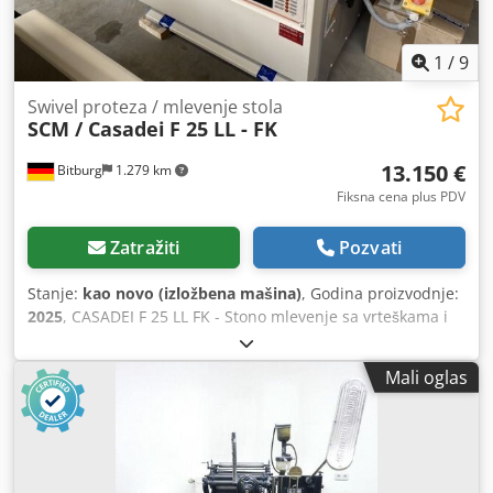
1
/
9
Swivel proteza / mlevenje stola
SCM / Casadei
F 25 LL - FK
13.150 €
Bitburg
1.279 km
Fiksna cena plus PDV
Zatražiti
Pozvati
Stanje:
kao novo (izložbena mašina)
, Godina proizvodnje:
2025
, CASADEI F 25 LL FK - Stono mlevenje sa vrteškama i
ekstenzijama za stolove Benchtop milling with swivelling
milling spindle from -45° to +45° Čvrsta konstrukcija
Mali oglas
gvozdenog čelika Dinamički izbalansirana jedinica
mlevenja usidrena na radnom stolu Posebno robusna
konstrukcija Glatko trčanje zbog preciznih jedinica i velike
mrtve težine Crsdsdqzcxepfx Amuof Standardno sa
rotacijom desno-levom i elektronskom blokadom prilikom