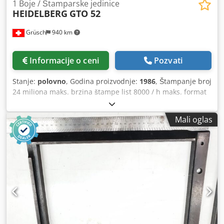
1 Boje / Štamparske jedinice
HEIDELBERG
GTO 52
Grüsch
940 km
Informacije o ceni
Pozvati
Stanje:
polovno
, Godina proizvodnje:
1986
, Štampanje broj
24 miliona maks. brzina štampe list 8000 / h maks. format
lista 36 k 52 cm Crodewplrqepfx Amuef Sistem za
prigušivanje Crestline
Mali oglas