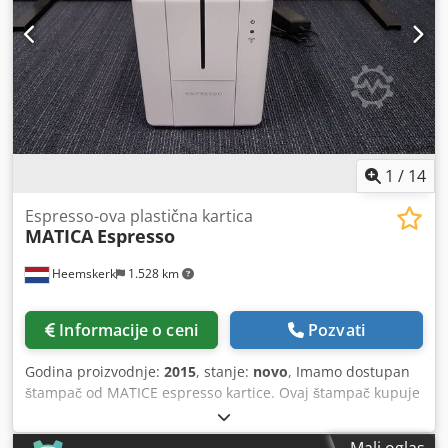
1
/
14
Espresso-ova plastična kartica
MATICA
Espresso
Heemskerk
1.528 km
Informacije o ceni
Pozvati
Godina proizvodnje:
2015
, stanje:
novo
, Imamo dostupan
štampač od MATICE espresso kartice. Ovaj štampač kupuje
u 2015 i stoji u izložbeno ležište. Cena novi Ist €1,599,-,
cena Now is €999,- Došli smo do ukora da ova vrsta mašine