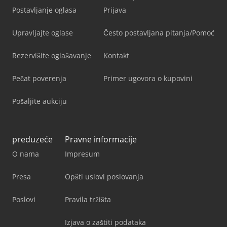
Postavljanje oglasa
Prijava
Upravljajte oglase
Često postavljana pitanja/Pomoć
Rezervišite oglašavanje
Kontakt
Pečat poverenja
Primer ugovora o kupovini
Pošaljite aukciju
preduzeće
Pravne informacije
O nama
Impresum
Presa
Opšti uslovi poslovanja
Poslovi
Pravila tržišta
Izjava o zaštiti podataka