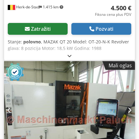
4.500 €
Herk-de-Stad
1.415 km
Fiksna cena plus PDV
Zatražiti
Pozvati
Stanje:
polovno
, MAZAK QT 20 Model: OT-20-N-K Revolver
glava: 8 pozicija Motor: 18,5 kW Godina: 1988
Dsdowulzvepfx Anuokr Težina: 11.700 lbs Stezna glava:
prečnik 250 obnovljena upravljačka tabla
Mali oglas