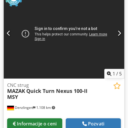
1
/
5
CNC strug
MAZAK
Quick Turn Nexus 100-II
MSY
Denzlingen
1.108 km
Informacije o ceni
Pozvati