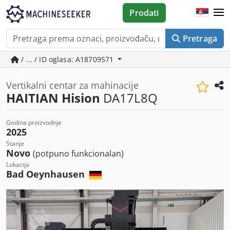
Prodati
Pretraga
/ ... / ID oglasa: A18709571
Vertikalni centar za mahinacije
HAITIAN Hision
DA17L8Q
Godina proizvodnje
2025
Stanje
Novo
(potpuno funkcionalan)
Lokacija
Bad Oeynhausen