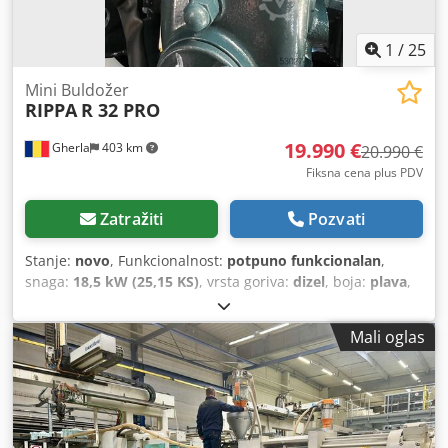
1
/
25
Mini Buldožer
RIPPA
R 32 PRO
19.990 €
Gherla
403 km
20.990 €
Fiksna cena plus PDV
Zatražiti
Pozvati
Stanje:
novo
, Funkcionalnost:
potpuno funkcionalan
,
snaga:
18,5 kW (25,15 KS)
, vrsta goriva:
dizel
, boja:
plava
,
radna težina:
3.375 kg
, Godina proizvodnje:
2025
, Novi
mini bager RIPPA R 32 Pro, japanski Kubota motor, 4
Mali oglas
cilindra, 18.5 kv, Euro 5 emisija, Tier 4 Stage V, instalacija
pickera, klima uređaj, mansalier kamera, godina
proizvodnje 2025, brza spojnica, 1000 mm nagib kašika,
garancija. Dkedpfx Answlvzujuer