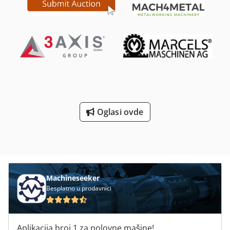
čeljusti B-206 za drugo vreteno, prečnik 169 mm -
Sistemom „Tool Eye“ - C-osom - C-osom protuvretena,
preciznost podešavanja 0,0001° - Y-osom - Interfejsom za
magazin za ubacivanje šipki - Automatskim prijemnikom
delova - Robotizovanim interfejsom - Ojačanom pumpom
za rashladno sredstvo - Transporterom za strugotine
MAYFRAN Dkjdpfxozgw Icj Anuer - 8 fiksnih držača alata - 2
pokretna držača alata
Oglasi ovde
Machineseeker
Besplatno u prodavnici
Aplikacija broj 1 za polovne mašine!