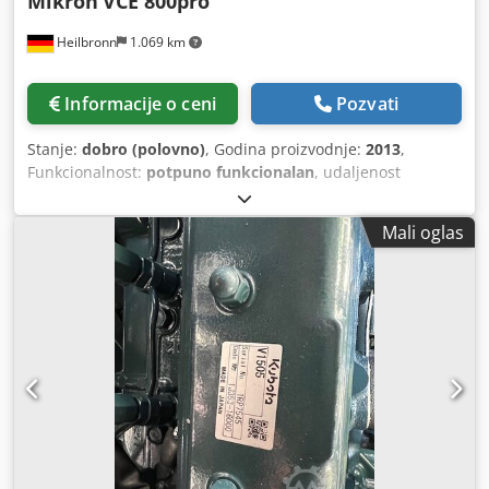
Mikron
VCE 800pro
Heilbronn
1.069 km
Informacije o ceni
Pozvati
Stanje:
dobro (polovno)
, Godina proizvodnje:
2013
,
Funkcionalnost:
potpuno funkcionalan
, udaljenost
pomeranja ose X:
860 mm
, Y osa hod:
560 mm
, radni hod
Z-ose:
600 mm
, CNC upravljanje Heidenhain iTNC530
Mali oglas
Dksdpfx Aoy Hqmhonusr 24-pozicioni izmjenjivač alata el.
ručno točkić transporter strugotine IKZ (unutrašnje
hlađenje alata) izvlačenje pare/aspirator Tehnički podaci:
X-hod: 860 mm Y-hod: 560 mm Z-hod: 600 mm Čaura
vretena: SK 40 Opseg obrtaja: 0–10000 ob/min Brza
pomeranja X,Y,Z: 24,24,20 m/min Stezna površina stola:
1000x560 mm Broj alata u magazinu: 24 Snaga pogona
vretena (40% radnog ciklusa): 18,5 kW Težina: cca 6.500 kg
Tehnički podaci, oprema i opis mašine nisu obavezujući.