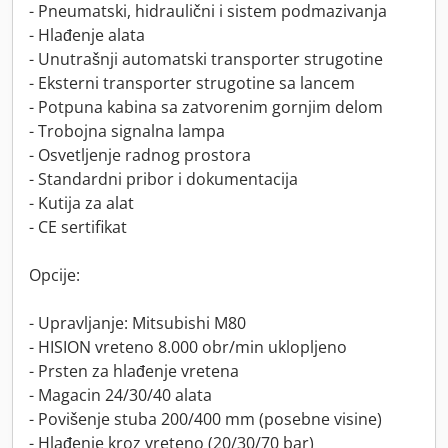
- Pneumatski, hidraulični i sistem podmazivanja
- Hlađenje alata
- Unutrašnji automatski transporter strugotine
- Eksterni transporter strugotine sa lancem
- Potpuna kabina sa zatvorenim gornjim delom
- Trobojna signalna lampa
- Osvetljenje radnog prostora
- Standardni pribor i dokumentacija
- Kutija za alat
- CE sertifikat
Opcije:
- Upravljanje: Mitsubishi M80
- HISION vreteno 8.000 obr/min uklopljeno
- Prsten za hlađenje vretena
- Magacin 24/30/40 alata
- Povišenje stuba 200/400 mm (posebne visine)
- Hlađenje kroz vreteno (20/30/70 bar)