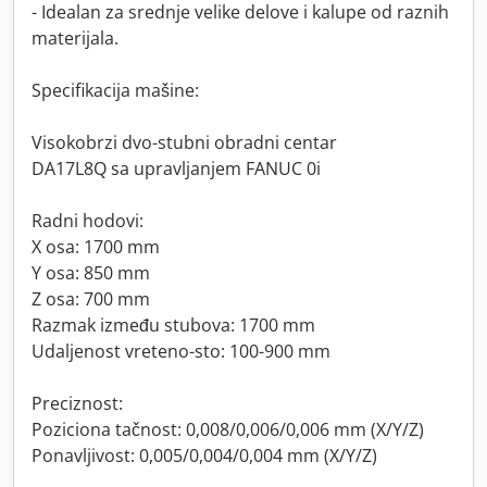
- Idealan za srednje velike delove i kalupe od raznih
materijala.
Specifikacija mašine:
Visokobrzi dvo-stubni obradni centar
DA17L8Q sa upravljanjem FANUC 0i
Radni hodovi:
X osa: 1700 mm
Y osa: 850 mm
Z osa: 700 mm
Razmak između stubova: 1700 mm
Udaljenost vreteno-sto: 100-900 mm
Preciznost:
Poziciona tačnost: 0,008/0,006/0,006 mm (X/Y/Z)
Ponavljivost: 0,005/0,004/0,004 mm (X/Y/Z)