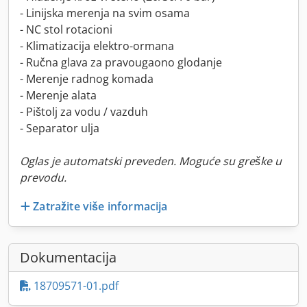
- Linijska merenja na svim osama
- NC stol rotacioni
- Klimatizacija elektro-ormana
- Ručna glava za pravougaono glodanje
- Merenje radnog komada
- Merenje alata
- Pištolj za vodu / vazduh
- Separator ulja
Oglas je automatski preveden. Moguće su greške u
prevodu.
Zatražite više informacija
Dokumentacija
18709571-01.pdf