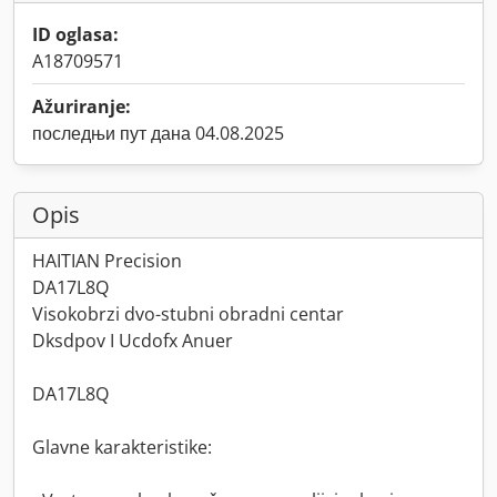
ID oglasa:
A18709571
Ažuriranje:
последњи пут дана 04.08.2025
Opis
HAITIAN Precision
DA17L8Q
Visokobrzi dvo-stubni obradni centar
Dksdpov I Ucdofx Anuer
DA17L8Q
Glavne karakteristike: