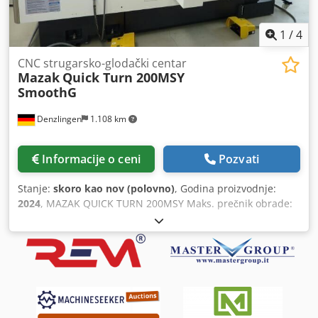
1
/
4
CNC strugarsko-glodački centar
Mazak
Quick Turn 200MSY
SmoothG
Denzlingen
1.108 km
Informacije o ceni
Pozvati
Stanje:
skoro kao nov (polovno)
, Godina proizvodnje:
2024
, MAZAK QUICK TURN 200MSY Maks. prečnik obrade:
380 mm Maks. dužina obrade: 575 mm Maks. brzina
rotacije glodala: 5.000 obr/min Maks. brzina rotacije
vretena: 5.000 obr/min Maks. prečnik šipke: 65 mm Mašina
je opremljena sa: - CNC upravljačkom jedinicom Mazatrol
SmoothG - Hidrauličnim steznim mehanizmom KITAGAWA
sa tri čeljusti BB-208 za glavno vreteno, prečnik 210 mm -
Hidrauličnim steznim mehanizmom KITAGAWA sa tri