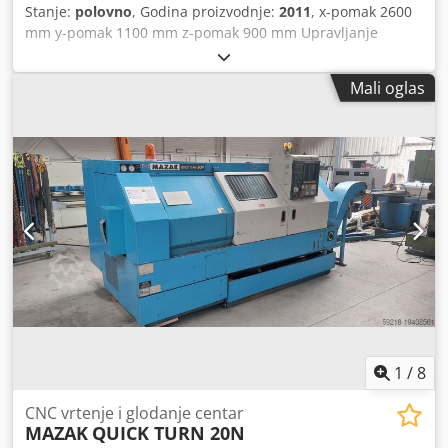
Stanje:
polovno
, Godina proizvodnje:
2011
, x-pomak 2600
mm y-pomak 1100 mm z-pomak 900 mm Upravljanje
Heidenhain 530 b-os +/- 110° Dkedpfx Aey Sbl Ssnusr
Težina mašine cca. 25050 kg HSK63 Magacin za 30 alata
Mali oglas
18000 obrtaja/min
1
/
8
CNC vrtenje i glodanje centar
MAZAK
QUICK TURN 20N