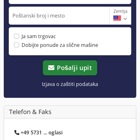
Zemlja
Poštanski broj i mesto
Ja sam trgovac
Dobijte ponude za slične mašine
Pošalji upit
Izjava o zaštiti podataka
Telefon & Faks
+49 5731 ... oglasi