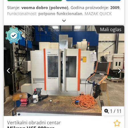
Stanje:
veoma dobro (polovno)
, Godina proizvodnje:
2009
,
Funkcionalnost:
potpuno funkcionalan
, MAZAK QUICK
TURN NEXUS 100-II MSY Maks. prečnik obrade: 280 mm
Maks. dužina obrade: 400 mm Maks. brzina obrtanja za
Mali oglas
glodanje: 4.500 o/min Maks. brzina glavnog vretena: 6.000
o/min Maks. prečnik šipke: 42 mm Mašina je opremljena
sa: - CNC upravljačem Mazatrol Matrix - KITAGAWA
trovilinskim steznim glavama B-206 za glavnu vreteno -
KITAGAWA trovilinskim steznim glavama B-205 za drugu
vreteno - Merna sonda alata (Tool Eye) - C-os - Y-os -
Interfejs za automatski utovarivač šipki - Automatski hvatač
delova - Ojačana pumpa za rashladnu tečnost Djdpfx Anjy
S A Risuokr - 8 kom. fiksnih držača alata - 2 kom. pogonjena
držača alata
1
/
11
Vertikalni obradni centar