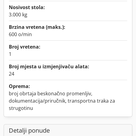
Nosivost stola:
3.000 kg
Brzina vretena (maks.):
600 o/min
Broj vretena:
1
Broj mjesta u izmjenjivaču alata:
24
Oprema:
broj obrtaja beskonačno promenljiv,
dokumentacija/priručnik, transportna traka za
strugotinu
Detalji ponude