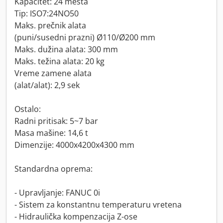
Kapacitet: 24 mesta
Tip: ISO7:24NO50
Maks. prečnik alata
(puni/susedni prazni) Ø110/Ø200 mm
Maks. dužina alata: 300 mm
Maks. težina alata: 20 kg
Vreme zamene alata
(alat/alat): 2,9 sek
Ostalo:
Radni pritisak: 5~7 bar
Masa mašine: 14,6 t
Dimenzije: 4000x4200x4300 mm
Standardna oprema:
- Upravljanje: FANUC 0i
- Sistem za konstantnu temperaturu vretena
- Hidraulička kompenzacija Z-ose