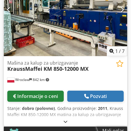
1
/
7
Mašina za kalup za ubrizgavanje
KraussMaffei
KM 850-12000 MX
Wrocław
842 km
Informacije o ceni
Pozvati
Stanje:
dobro (polovno)
, Godina proizvodnje:
2011
, Krauss
Maffei KM 850-12000 MX mašina za kalup za ubrizgavanje
Dkodpstrya Rjfx Anuer Sa Krauss Maffei robotom Godina
proizvodnje - 2011 Hidraulično-mehanički sistem za
Mali oglas