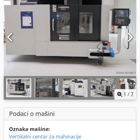
1
/
7
Podaci o mašini
Oznaka mašine:
Vertikalni centar za mahinacije