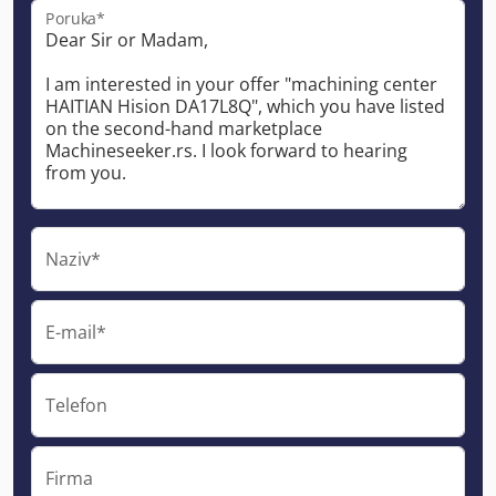
Poruka*
Naziv*
E-mail*
Telefon
Firma