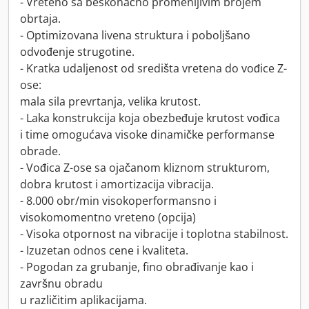
- Vreteno sa beskonačno promenljivim brojem
obrtaja.
- Optimizovana livena struktura i poboljšano
odvođenje strugotine.
- Kratka udaljenost od središta vretena do vođice Z-
ose:
mala sila prevrtanja, velika krutost.
- Laka konstrukcija koja obezbeđuje krutost vođica
i time omogućava visoke dinamičke performanse
obrade.
- Vođica Z-ose sa ojačanom kliznom strukturom,
dobra krutost i amortizacija vibracija.
- 8.000 obr/min visokoperformansno i
visokomomentno vreteno (opcija)
- Visoka otpornost na vibracije i toplotna stabilnost.
- Izuzetan odnos cene i kvaliteta.
- Pogodan za grubanje, fino obrađivanje kao i
završnu obradu
u različitim aplikacijama.