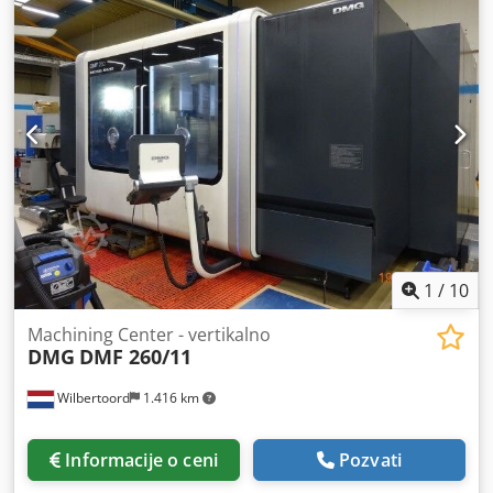
1
/
10
Machining Center - vertikalno
DMG
DMF 260/11
Wilbertoord
1.416 km
Informacije o ceni
Pozvati