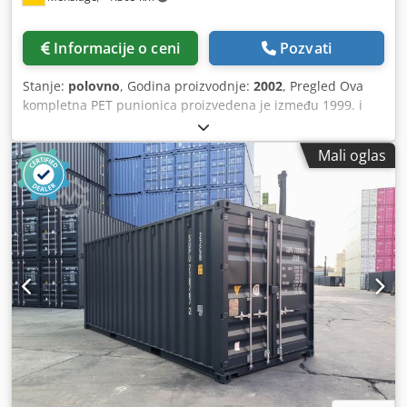
x 2.71
Informacije o ceni
Pozvati
Stanje:
polovno
, Godina proizvodnje:
2002
, Pregled Ova
kompletna PET punionica proizvedena je između 1999. i
2007. godine od strane kompanije Krones (Nemačka) i
drugih evropskih dobavljača. Trenutno je još uvek u
Mali oglas
pogonu i koristi se za punjenje gazirane vode i limunada u
PET flaše zapremine 1,5 litara. Postrojenje ima proizvodni
kapacitet do 16.000 flaša na sat. Redovno je održavana i
nalazi se u dobrom stanju. Dostupnost: kraj avgusta 2025.
Tehnički podaci - Kapacitet: do 16.000 flaša na sat
(bazirano na PET flašama od 1,5L) - Formati: PET flaše od
1,5L (kratki grlić i zatvarač) - Materijal flaša: PET Djdpjwzvl
Sofx Anuekr - Tip punjača: Izobarički punjač - Godina
proizvodnje: između 1999. i 2007. (različite mašine) - Tip
zatvarača: kratki grlić - Tip etiketa: OPP (Contiroll) Obim
isporuke - 1 x mašina za izduvavanje CONTIFORM S16 |
Krones | 2002 | uključuje bunker za preforme i hladnjak -
Vazdušni transporteri od izduvavanja do etiketira i punilice