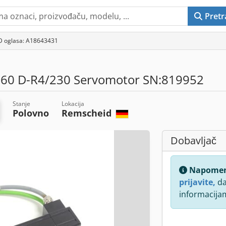
Pretr
D oglasa: A18643431
.60 D-R4/230 Servomotor SN:819952
Stanje
Lokacija
Polovno
Remscheid
Dobavljač
Napome
prijavite,
da
informacija