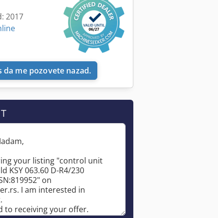
d: 2017
nline
 da me pozovete nazad.
IT