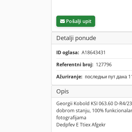
Pošalji upit
Detalji ponude
ID oglasa:
A18643431
Referentni broj:
127796
Ažuriranje:
последњи пут дана 1
Opis
Georgii Kobold KSI 063.60 D-R4/23
dobrom stanju, 100% funkcionala
fotografijama
Dedpfev E Ttiex Afgekr