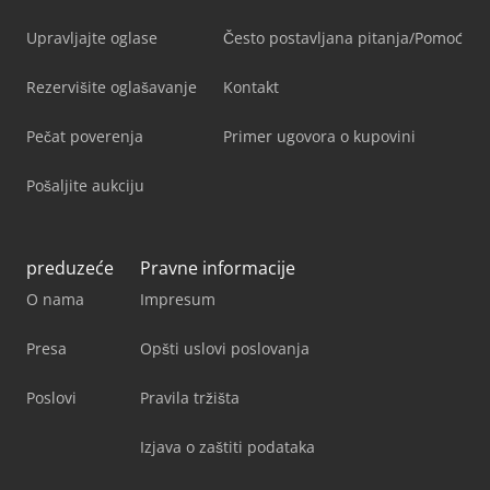
Upravljajte oglase
Često postavljana pitanja/Pomoć
Rezervišite oglašavanje
Kontakt
Pečat poverenja
Primer ugovora o kupovini
Pošaljite aukciju
preduzeće
Pravne informacije
O nama
Impresum
Presa
Opšti uslovi poslovanja
Poslovi
Pravila tržišta
Izjava o zaštiti podataka