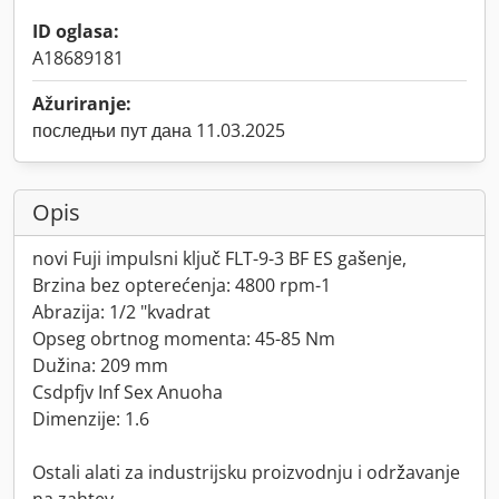
ID oglasa:
A18689181
Ažuriranje:
последњи пут дана 11.03.2025
Opis
novi Fuji impulsni ključ FLT-9-3 BF ES gašenje,
Brzina bez opterećenja: 4800 rpm-1
Abrazija: 1/2 "kvadrat
Opseg obrtnog momenta: 45-85 Nm
Dužina: 209 mm
Csdpfjv Inf Sex Anuoha
Dimenzije: 1.6
Ostali alati za industrijsku proizvodnju i održavanje