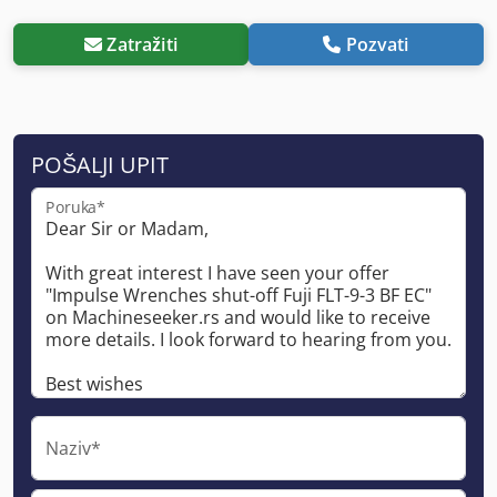
Zatražiti
Pozvati
POŠALJI UPIT
Poruka*
Naziv*