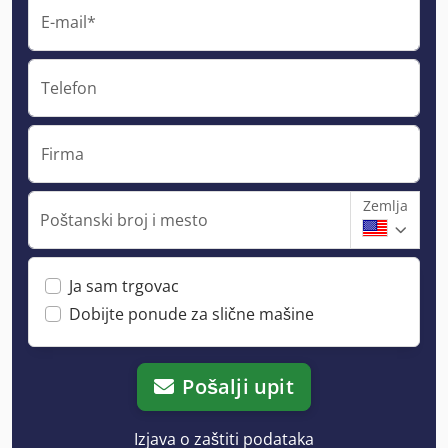
E-mail*
Telefon
Firma
Zemlja
Poštanski broj i mesto
Ja sam trgovac
Dobijte ponude za slične mašine
Pošalji upit
Izjava o zaštiti podataka