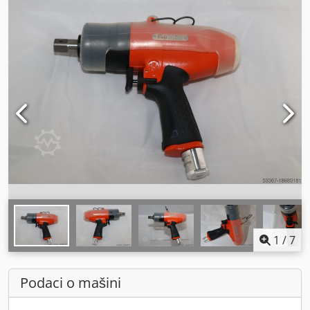
1
/
7
Podaci o mašini