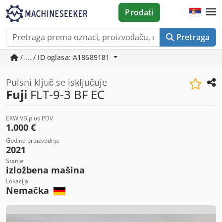
Prodati
Pretraga
/ ... / ID oglasa: A18689181
Pulsni ključ se isključuje
Fuji
FLT-9-3 BF EC
EXW VB plus PDV
1.000 €
Godina proizvodnje
2021
Stanje
izložbena mašina
Lokacija
Nemačka