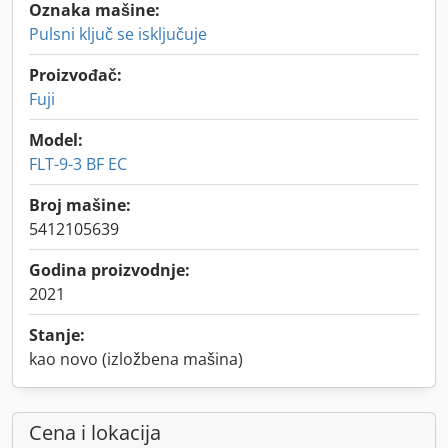
Oznaka mašine:
Pulsni ključ se isključuje
Proizvođač:
Fuji
Model:
FLT-9-3 BF EC
Broj mašine:
5412105639
Godina proizvodnje:
2021
Stanje:
kao novo (izložbena mašina)
Cena i lokacija