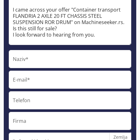
Naziv*
E-mail*
Telefon
Firma
Zemlja