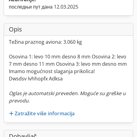
последњи пут дана 12.03.2025
Opis
Težina praznog aviona: 3.060 kg
Osovina 1: levo 10 mm desno 8 mm Osovina 2: levo
7 mm desno 11 mm Osovina 3: levo mm desno mm
Imamo mogućnost slaganja prikolica!
Dwsdsv Ivhhopfx Adksa
Oglas je automatski preveden. Moguće su greške u
prevodu.
Zatražite više informacija
Dobavljač