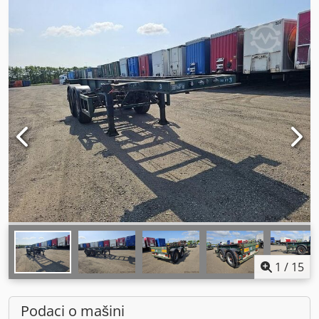
1
/
15
Podaci o mašini