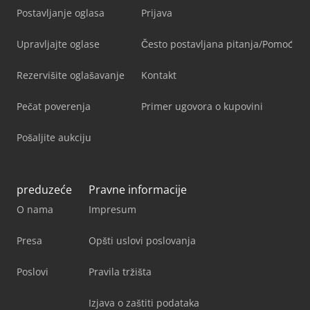
Postavljanje oglasa
Prijava
Upravljajte oglase
Često postavljana pitanja/Pomoć
Rezervišite oglašavanje
Kontakt
Pečat poverenja
Primer ugovora o kupovini
Pošaljite aukciju
preduzeće
Pravne informacije
O nama
Impresum
Presa
Opšti uslovi poslovanja
Poslovi
Pravila tržišta
Izjava o zaštiti podataka