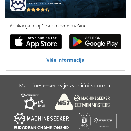
Besplatno u prodavnici
Aplikacija broj 1 za polovne mašine!
Više informacija
Machineseeker.rs je zvanični sponzor: