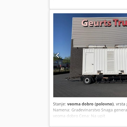
Cisterna
Stanje:
veoma dobro (polovno)
, vrsta
Namena: Građevinarstvo Snaga generat
veoma dobro Cena: Na upit