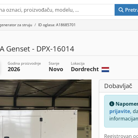
Pretr
generator za struju
ID oglasa: A18685701
A Genset - DPX-16014
Godina proizvodnje
Stanje
Lokacija
2026
Novo
Dordrecht
Dobavljač
Napome
prijavite,
da
informacija
Registrovan o