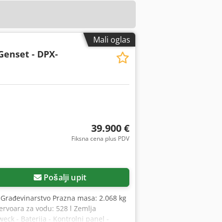
Mali oglas
Genset - DPX-
39.900 €
Fiksna cena plus PDV
Pošalji upit
Građevinarstvo Prazna masa: 2.068 kg
rvoara za vodu: 528 l Zemlja
ck - Baterija - Kontrolni panel -