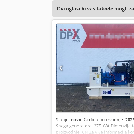
Ovi oglasi bi vas takođe mogli z
Stanje:
novo
, Godina proizvodnje:
202
Snaga generatora: 275 kVA Dimenzije t
proizvodnje: CN Za više informacija ko