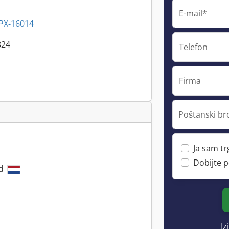
E-mail*
DPX-16014
824
Telefon
Firma
Poštanski br
Ja sam t
Dobijte 
nd
Iz