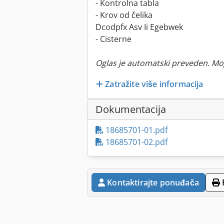
- Kontrolna tabla
- Krov od čelika
Dcodpfx Asv Ii Egebwek
- Cisterne
Oglas je automatski preveden. Mo
Zatražite više informacija
Dokumentacija
18685701-01.pdf
18685701-02.pdf
Kontaktirajte ponuđača