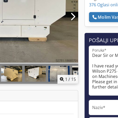
376 Oglasi onl
Molim Vas
POŠALJI UP
Poruka*
1
/
15
Naziv*