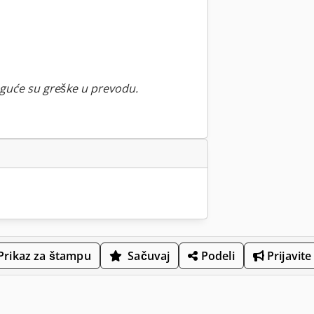
guće su greške u prevodu.
Prikaz za štampu
Sačuvaj
Podeli
Prijavite