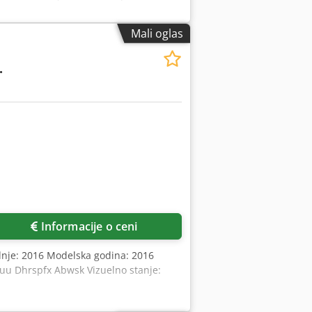
Mali oglas
.
Informacije o ceni
dnje: 2016 Modelska godina: 2016
uu Dhrspfx Abwsk Vizuelno stanje: