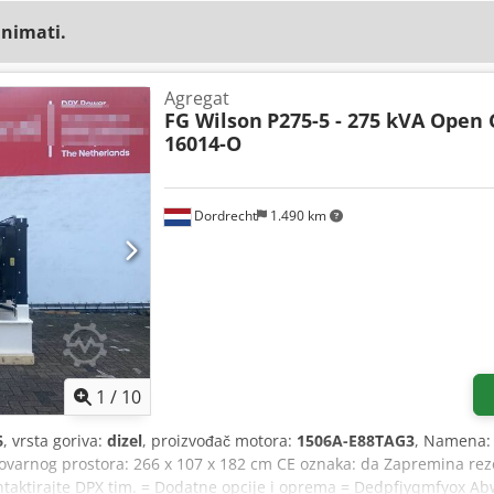
animati.
Agregat
FG Wilson
P275-5 - 275 kVA Open 
16014-O
Dordrecht
1.490 km
1
/
10
6
, vrsta goriva:
dizel
, proizvođač motora:
1506A-E88TAG3
, Namena: 
ovarnog prostora: 266 x 107 x 182 cm CE oznaka: da Zapremina reze
ntaktirajte DPX tim. = Dodatne opcije i oprema = Dedpfjyqmfyox Abwe