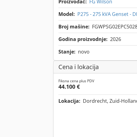
Proizvođač:
FG Wilson
Model:
P275 - 275 kVA Genset - 
Broj mašine:
FGWPSG02EPC502
Godina proizvodnje:
2026
Stanje:
novo
Cena i lokacija
Fiksna cena plus PDV
44.100 €
Lokacija:
Dordrecht, Zuid-Holla