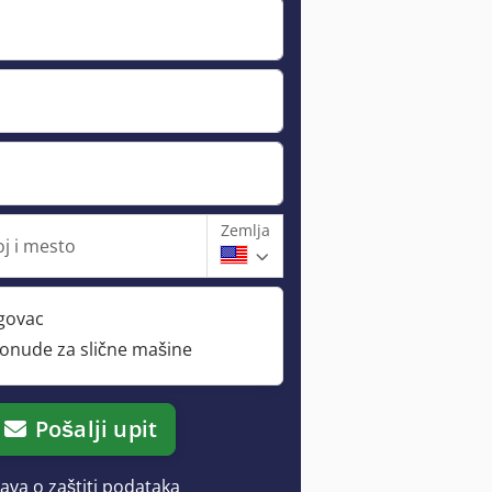
Zemlja
oj i mesto
rgovac
ponude za slične mašine
Pošalji upit
java o zaštiti podataka