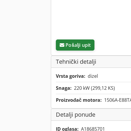
Pošalji upit
Tehnički detalji
Vrsta goriva:
dizel
Snaga:
220 kW (299,12 KS)
Proizvođač motora:
1506A-E88T
Detalji ponude
ID oglasa:
A18685701