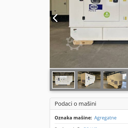
Podaci o mašini
Oznaka mašine:
Agregatne