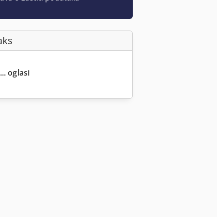
aks
.. oglasi