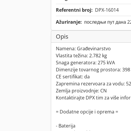
Referentni broj:
DPX-16014
Ažuriranje:
последњи пут дана 2
Opis
Namena: Građevinarstvo
Vlastita težina: 2.782 kg
Snaga generatora: 275 kVA
Dimenzije tovarnog prostora: 398
CE sertifikat: da
Zapremina rezervoara za vodu: 52
Zemlja proizvodnje: CN
Kontaktirajte DPX tim za više info
= Dodatne opcije i oprema =
- Baterija