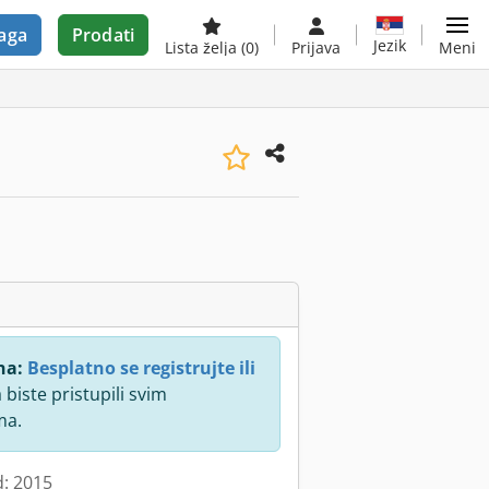
aga
Prodati
Jezik
Lista želja
(0)
Prijava
Meni
na:
Besplatno se registrujte ili
 biste pristupili svim
ma.
d: 2015