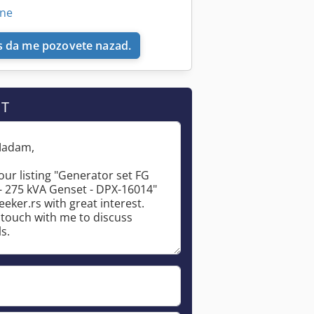
ine
 da me pozovete nazad.
IT