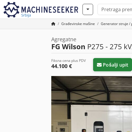
Srbija
Građevinske mašine
Generator struje / 
Agregatne
FG Wilson
P275 - 275 kV
Fiksna cena plus PDV
Pošalji upit
44.100 €