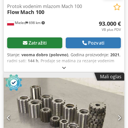
Protok vodenim mlazom Mach 100
Flow
Mach 100
93.000 €
Mielec
698 km
VB plus PDV
Zatražiti
Pozvati
Stanje:
veoma dobro (polovno)
, Godina proizvodnje:
2021
,
radni sati:
144 h
, Prodaje se mašina za rezanje vodenim
mlazom / vodenim mlazom. model Mach 100 Mašina ima
144 radna vremena Mašina je pregledana i procenjena od
Mali oglas
strane stručnjaka FLOV Površina sečenja 3k2 metra. Mašina
je u veoma dobrom tehničkom stanju - povremeno se
koristi za sopstvenu proizvodnju, ima samo radno vreme.
Manje od 2 tone granata pretvoreno. Trenutno je mašina
pokrenuta i potpuno spremna za rad, moguće je u
potpunosti testirati pre kupovine. U Imam mnogo
rezervnih delova za uređaj: - cevi za mešanje. - dijamantski
otvori - mešanje tela - Veliki servisni komplet pumpe
(glavni komplet) - štitnici za glavu Uređaj ima prilog za