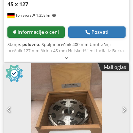
45 x 127
Tönisvorst
1.358 km
Informacije o ceni
Pozvati
Stanje:
polovno
, Spoljni prečnik 400 mm Unutrašnji
prečnik 127 mm širina 45 mm Neiskorišćeni tocila iz Burka-
Kosmos! Цena po komadu Za više informacija, pogledajte
slike! 12 bela, 6 plava dostupna. Cjdpfou Sbguex Af Rsha
Mali oglas