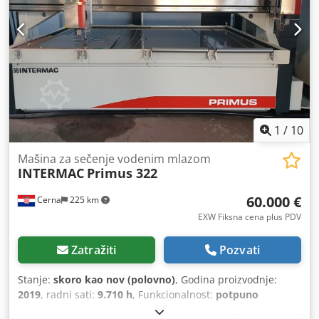
m
1
/
10
Mašina za sečenje vodenim mlazom
INTERMAC
Primus 322
60.000 €
Cerna
225 km
EXW Fiksna cena plus PDV
Zatražiti
Pozvati
Stanje:
skoro kao nov (polovno)
, Godina proizvodnje:
2019
, radni sati:
9.710 h
, Funkcionalnost:
potpuno
funkcionalan
, Na prodaju je Intermac Primus 322 stroj za