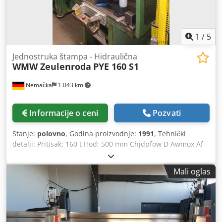
1
/
5
Jednostruka štampa - Hidraulična
WMW Zeulenroda
PYE 160 S1
Nemačka
1.043 km
Informacije o ceni
Pozvati
Stanje:
polovno
, Godina proizvodnje:
1991
, Tehnički
detalji: Pritisak: 160 t Hod: 500 mm Chjdpfow D Awmox Af
Roa Izvang: 360 mm Maks. hod klipa: 500 mm Rastojanje
sto/klip: 800 mm Prirubnica na stolu: 1250 x 630 x 100 mm
Mali oglas
Prolazne rupe na stolu: 4x D=62 mm Brzina klipa unapred:
200 m/s Brzina povratka klipa: 125 m/s Površina klipa: 450
x 850 mm Rupa za zatik u klipu: 49 mm Visina iznad poda:
810 mm Ukupna potrebna snaga: 17 kW Težina mašine
cca.: 7200 kg Dimenzije mašine cca. DxŠxV: 2,1 x 1,4 x 3,4