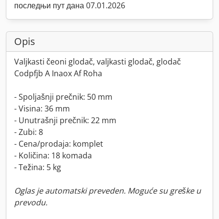
последњи пут дана 07.01.2026
Opis
Valjkasti čeoni glodač, valjkasti glodač, glodač
Codpfjb A Inaox Af Roha
- Spoljašnji prečnik: 50 mm
- Visina: 36 mm
- Unutrašnji prečnik: 22 mm
- Zubi: 8
- Cena/prodaja: komplet
- Količina: 18 komada
- Težina: 5 kg
Oglas je automatski preveden. Moguće su greške u
prevodu.