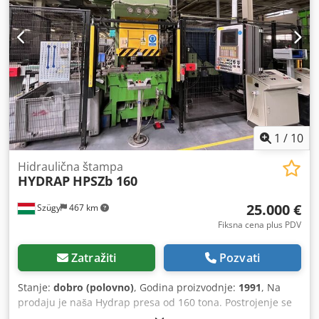
1
/
10
Hidraulična štampa
HYDRAP
HPSZb 160
25.000 €
Szügy
467 km
Fiksna cena plus PDV
Zatražiti
Pozvati
Stanje:
dobro (polovno)
, Godina proizvodnje:
1991
, Na
prodaju je naša Hydrap presa od 160 tona. Postrojenje se
prodaje samo u kompletu. Radnih sati: 20242. Stanje: