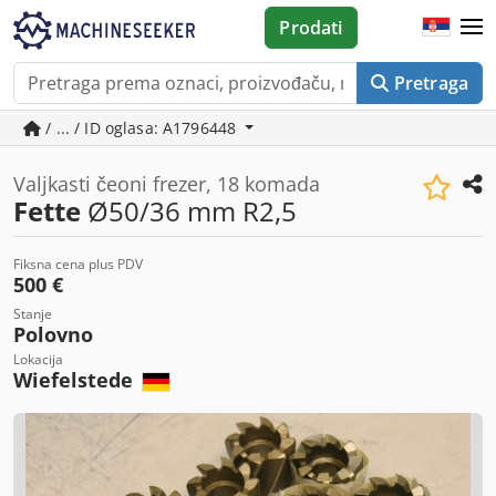
Prodati
Pretraga
/ ... / ID oglasa: A1796448
Valjkasti čeoni frezer, 18 komada
Fette
Ø50/36 mm R2,5
Fiksna cena plus PDV
500 €
Stanje
Polovno
Lokacija
Wiefelstede