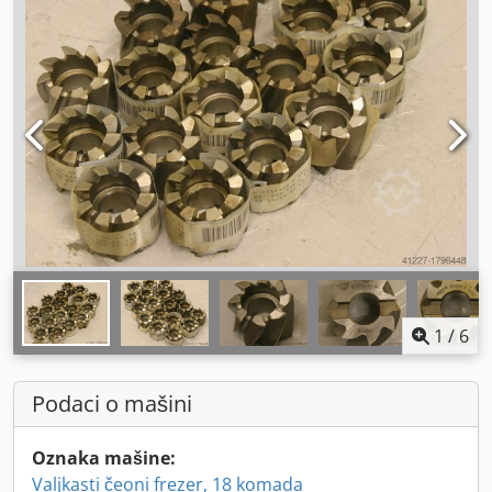
1
/
6
Podaci o mašini
Oznaka mašine:
Valjkasti čeoni frezer, 18 komada