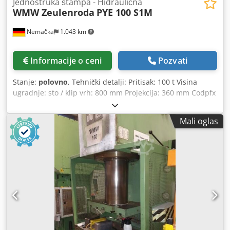
Jednostruka štampa - Hidraulična
WMW Zeulenroda
PYE 100 S1M
Nemačka
1.043 km
Informacije o ceni
Pozvati
Stanje:
polovno
, Tehnički detalji: Pritisak: 100 t Visina
ugradnje: sto / klip vrh: 800 mm Projekcija: 360 mm Codpfx
Aevc Ax Nsf Reha Klip hod: 500 mm Offset brzine klizanja:
200 m / s Brzina klizanja povratak: 200 m / s Veličina stola:
Mali oglas
750 k 560 k 90 mm Prolaz u tabeli: Ø 26 mm Pusher stezna
površina: ŠkD: 530 k 400 mm Rupa za klin u klipu: Ø 50 mm
Prečnik cilindra: Ø 250 mm Visina iznad poda: 720 mm
Ukupna potrebna snaga: 17.0 kV Težina mašine cca.: 5,5 t
Dimenzije mašine cca. DkŠkV: 1,8 k 1,2 k 3,2 m