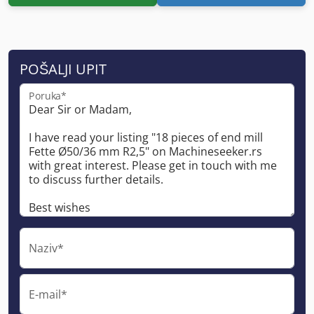
POŠALJI UPIT
Poruka*
Naziv*
E-mail*