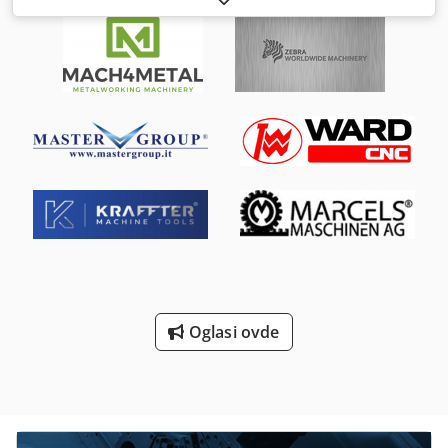
dobro stanje. Pregled je moguć i poželjan. Lokacija: Szügy,
Mađarska. Chodpfx Aotu Szlsf Rsa
Oglasi ovde