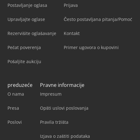
Postavljanje oglasa
Prijava
Upravljajte oglase
Često postavljana pitanja/Pomoć
Rezervišite oglašavanje
Kontakt
Pečat poverenja
Primer ugovora o kupovini
Pošaljite aukciju
preduzeće
Pravne informacije
O nama
Impresum
Presa
Opšti uslovi poslovanja
Poslovi
Pravila tržišta
Izjava o zaštiti podataka