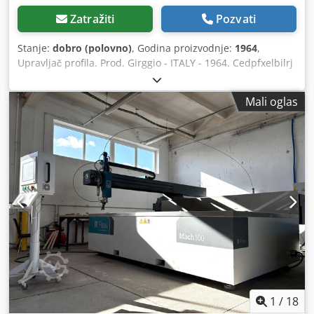
Zatražiti
Pozvati
Stanje:
dobro (polovno)
, Godina proizvodnje:
1964
,
Upravljač profila. Prod. Girggio - ITALY - 1964. Cedpfxelbilrj
Af Reha Tip. PA-14. Glavni motor 8kW. Roler pogon motor
5,5kW. Dimenzije LxWxH: 2200 x 1300 x 1400 Težina oko
Mali oglas
3000kg.
1
/
18