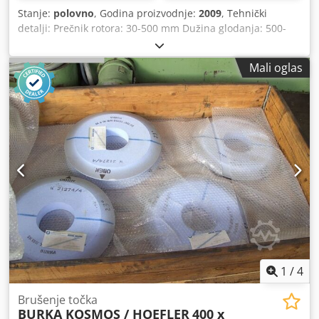
Stanje:
polovno
, Godina proizvodnje:
2009
, Tehnički
detalji: Prečnik rotora: 30-500 mm Dužina glodanja: 500-
1000 mm Ukupna potrebna snaga: 80 kV Težina mašine
cca.: 15 t približan. zahtev za prostorom: 3,6 k 2,5 k 3,0 m
Mali oglas
Modul - maks: KSNUMKS Mak. modul et-glodanje = 12
Maks. Hobbing modul = 12 Maks. aksijalni hod = 110 do
1100mm Chedpfxsv Hrp Eo Af Rja Maks. brzina sekača =
300rpm Mak. glodalica pomeranje tangencijalno = -350 do
-55mm Maks. brzina stola = 100rpm Tabela pogon: obrtni
moment motora Filter sistem: Čip transporter je za
magnetne materijale, filter pojas je za sve suspendovane
čestice koje plutaju u ulju Uključujući glodanje trn *
1
/
4
Brušenje točka
BURKA KOSMOS / HOEFLER
400 x