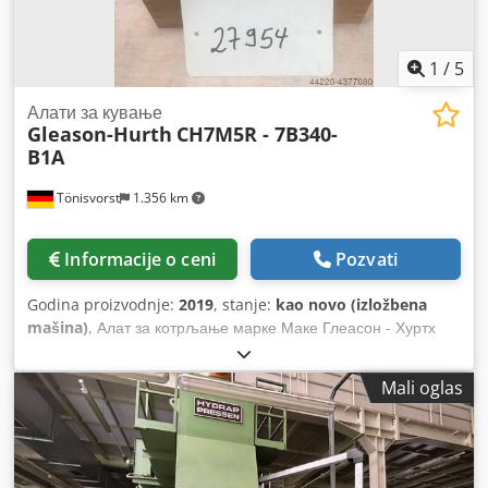
1
/
5
Алати за кување
Gleason-Hurth
CH7M5R - 7B340-
B1A
Tönisvorst
1.356 km
Informacije o ceni
Pozvati
Godina proizvodnje:
2019
, stanje:
kao novo (izložbena
mašina)
, Алат за котрљање марке Маке Глеасон - Хуртх
Тип: ЦХ7М5Р - 7Б340-Б1А пречника 200 мм некоришћен се
испоручује у дрвеној кутији Тежина 9,5 кг Cedpfsfgwt Eox Af
Mali oglas
Roha