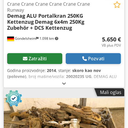
Crane Crane Crane Crane Crane Crane
Runway
Demag ALU Portalkran 250KG
Kettenzug
Demag 6x4m 250Kg
Zubehör + DCS Kettenzug
5.650 €
Gondelsheim
1.098 km
VB plus PDV
Zatražiti
Pozvati
Godina proizvodnje:
2014
, stanje:
skoro kao nov
(polovno)
, broj mašine/vozila:
20020235 UG
, DEMAG ALU
Crane Headliner Crane Runway Dimensions approx. 6x4m
Tovar / Podizanje tereta 250 KG - 0.25to Tehnički podaci
Mali oglas
sistema: Kran pista napravljena od Demag aluminijumskih
šina 180mm sa unutrašnjim aktuelnim vodičem Sistem je
isporučen dovršen: Šine, železnički konektori, podočnjaci,
krajnje ploče, kablovska vuča, držači/vešalice itd. incl.
Demag DCS PRO2-250 NL 250KG Chain Hoist - Lifting Speed
0-16m / min !! Credpfx Asty S A Njfmof Demag DCS Chain