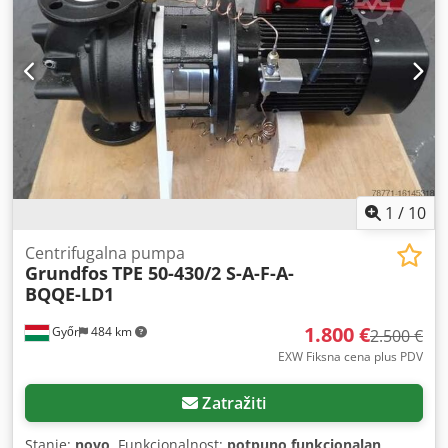
1
/
10
Centrifugalna pumpa
Grundfos
TPE 50-430/2 S-A-F-A-
BQQE-LD1
1.800 €
Győr
484 km
2.500 €
EXW Fiksna cena plus PDV
Zatražiti
Stanje:
novo
, Funkcionalnost:
potpuno funkcionalan
,