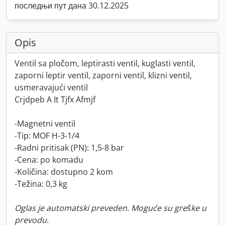
последњи пут дана 30.12.2025
Opis
Ventil sa pločom, leptirasti ventil, kuglasti ventil,
zaporni leptir ventil, zaporni ventil, klizni ventil,
usmeravajući ventil
Crjdpeb A It Tjfx Afmjf
-Magnetni ventil
-Tip: MOF H-3-1/4
-Radni pritisak (PN): 1,5-8 bar
-Cena: po komadu
-Količina: dostupno 2 kom
-Težina: 0,3 kg
Oglas je automatski preveden. Moguće su greške u
prevodu.