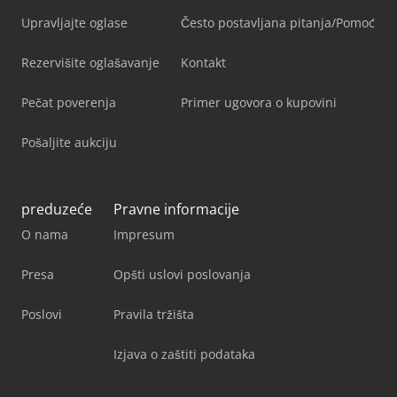
Upravljajte oglase
Često postavljana pitanja/Pomoć
Rezervišite oglašavanje
Kontakt
Pečat poverenja
Primer ugovora o kupovini
Pošaljite aukciju
preduzeće
Pravne informacije
O nama
Impresum
Presa
Opšti uslovi poslovanja
Poslovi
Pravila tržišta
Izjava o zaštiti podataka