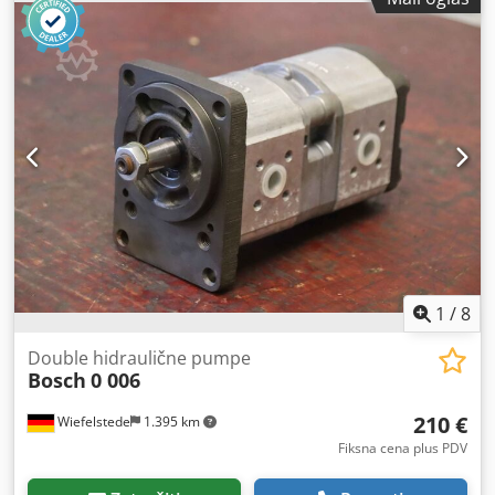
- Dužina lanca: 1,0-2,5 m - Cena/prodaja: komplet Codpfx
Afob A Rkhsmorf - Većinom ispravne - Dimenzije:
1200/800/H600 mm - Težina sa ambalažom: 600 kg
1
/
8
Double hidraulične pumpe
Bosch
0 006
210 €
Wiefelstede
1.395 km
Fiksna cena plus PDV