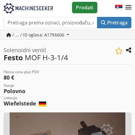
Prodati
Pretraga
/ ... / ID oglasa: A1796606
Solenoidni ventil
Festo
MOF H-3-1/4
Fiksna cena plus PDV
80 €
Stanje
Polovno
Lokacija
Wiefelstede