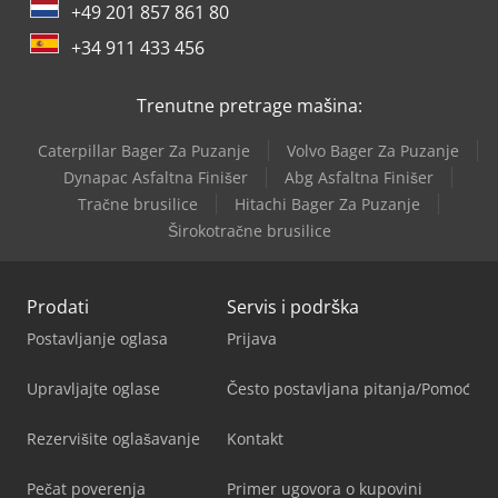
+49 201 857 861 80
+34 911 433 456
Trenutne pretrage mašina:
Caterpillar Bager Za Puzanje
Volvo Bager Za Puzanje
Dynapac Asfaltna Finišer
Abg Asfaltna Finišer
Tračne brusilice
Hitachi Bager Za Puzanje
Širokotračne brusilice
Prodati
Servis i podrška
Postavljanje oglasa
Prijava
Upravljajte oglase
Često postavljana pitanja/Pomoć
Rezervišite oglašavanje
Kontakt
Pečat poverenja
Primer ugovora o kupovini