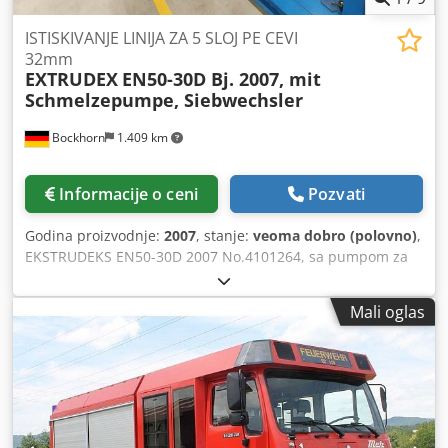
ISTISKIVANJE LINIJA ZA 5 SLOJ PE CEVI
32mm
EXTRUDEX
EN50-30D Bj. 2007, mit
Schmelzepumpe, Siebwechsler
Bockhorn
1.409 km
Informacije o ceni
Pozvati
Godina proizvodnje:
2007
, stanje:
veoma dobro (polovno)
,
EKSTRUDEKS EN50-30D 2007 No.4101264, sa pumpom za
topljenje, izmjenjivačem ekrana i glavom cevi od 5 slojeva
Csdpfevyaxuex Ablsrf Godina proizvodnje: 2007 Kao i 4
Mali oglas
koekstrudera EKSTRUDEKS EN25-25D, izgrađen 2007.
godine APLIKACIJE: Proizvodnja PE 5 slojnih cevi
Maksimalni prečnik 32 mm AKCIJE: 1 glavni ekstruder sa
jednim zavrtnjem EN 50 4 Ko-ekstruderi Slobodan Vijak
Side Ktruder Ektrsion postrojenje je moje vlasništvo
Lokaciju: D-26345 Bockhorn-Grabstede, Bahnhofstr 6,
Nemačka