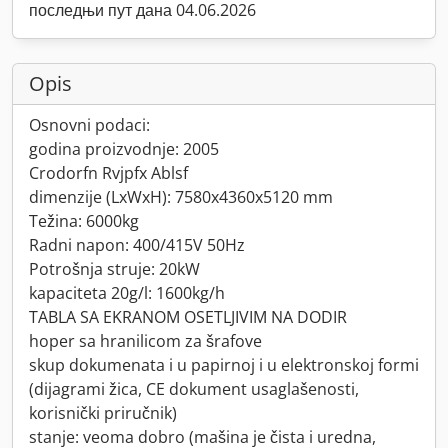
последњи пут дана 04.06.2026
Opis
Osnovni podaci:
godina proizvodnje: 2005
Crodorfn Rvjpfx Ablsf
dimenzije (LxWxH): 7580x4360x5120 mm
Težina: 6000kg
Radni napon: 400/415V 50Hz
Potrošnja struje: 20kW
kapaciteta 20g/l: 1600kg/h
TABLA SA EKRANOM OSETLJIVIM NA DODIR
hoper sa hranilicom za šrafove
skup dokumenata i u papirnoj i u elektronskoj formi
(dijagrami žica, CE dokument usaglašenosti,
korisnički priručnik)
stanje: veoma dobro (mašina je čista i uredna,