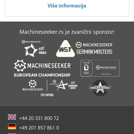
u grupnom ili kontinuiranom režimu, nudeći fleksibilnost
Više informacija
na osnovu zahteva proizvodnje. 8. Bezbednosne mere:
Bezbednosne funkcije mogu biti uključene, kao što su
sistemi za nadgledanje i kontrolu kako bi se sprečilo
preopterećenje, prejedanje ili drugi potencijalni problemi
Machineseeker.rs je zvanični sponzor:
tokom rada. Prilikom izbora fabrike superfine kugle za
proizvodnju mikro pudera, važno je da razmotrite
specifične zahteve vaše primene, karakteristike materijala
sa kojima radite i željenu konačnu raspodelu veličine
čestica. Uvek sledite uputstva proizvođača za rad,
održavanje i bezbednost kako biste obezbedili optimalne
performanse i dugovečnost opreme.
+44 20 331 800 72
+49 201 857 861 0