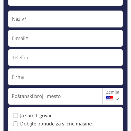
Naziv*
E-mail*
Telefon
Firma
Zemlja
Poštanski broj i mesto
Ja sam trgovac
Dobijte ponude za slične mašine