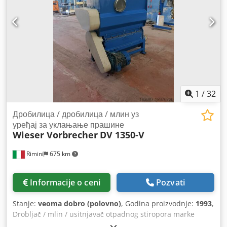
Visina etikete: 52 mm Prečnik rolne etiketa: 1200 mm Širina
rolne etiketa: 100 mm Gramatura papira etiketa: 80–100
g/m² Maksimalna brzina proizvodnje: 120 ciklusa/min
Priključna snaga: 30 kW Težina: 24.500 kg Dimenzije
mašine: 16.500 x 3.500 x 2.800 mm
1
/
32
Дробилица / дробилица / млин уз
уређај за уклањање прашине
Wieser Vorbrecher
DV 1350-V
Rimini
675 km
Informacije o ceni
Pozvati
Stanje:
veoma dobro (polovno)
, Godina proizvodnje:
1993
,
Drobljač / mlin / usitnjavač otpadnog stiropora marke
Wieser Vorbrecher DV 1350-V Kapacitet: 40 m³/h Dostupno: