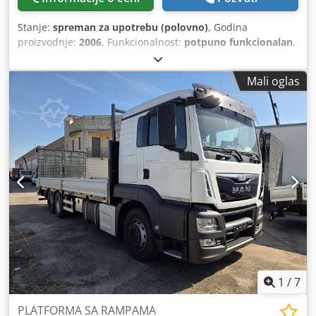
Stanje:
spreman za upotrebu (polovno)
, Godina
proizvodnje:
2006
, Funkcionalnost:
potpuno funkcionalan
,
1 gebr. Rapid generatori pare ----- Proizvođač: CERTUSS Tip
: Junior Kapacitet: 600 kg / h Maksimalna toplotna snaga:
Mali oglas
436 kV Radni nadpritisak: 16 bara Kapacitet vode: 42,5 l
Test pritisak: 57 bara CE oznaka: CE 0035 Godina
proizvodnje: 2006 Credpfswra S Rjx Ablef opremljen
Certuss gasnim gorionikom, sekcijom za kontrolu gasa,
Kontrolni kabinet, montiran na telu kotla, pumpa za
napojnu vodu i postojeće grube i fine armature
1
/
7
PLATFORMA SA RAMPAMA