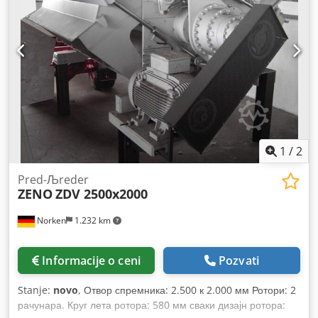
Crsdpevbcbusfx Ablsf Silikonsko kupatilo Mak Širina lista:
1600mm Silicijum kupatilo list Debljina Opseg: 0.15 -
1.5mm 4 Pozicija Vinder VOB 1800 za dvostruko veb
namotaja uključen. Svi detalji su podložni promenama i / ili
greškama. Sva oprema je podložna dostupnosti i / ili
prethodnoj prodaji.
1
/
2
Pred-Љreder
ZENO
ZDV 2500x2000
Norken
1.232 km
Informacije o ceni
Pozvati
Stanje:
novo
, Отвор спремника: 2.500 к 2.000 мм Ротори: 2
рачунара. Круг лета ротора: 580 мм сваки дизајн ротора: