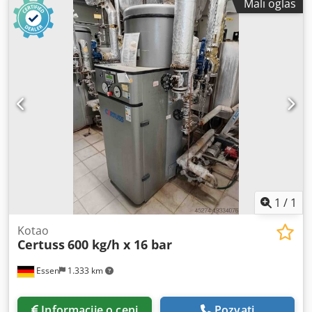
Mali oglas
1428 AF 4x4 (centralna i zadnja blokada diferencijala,
redukcija) sa 7 sjedišta Rezervoar za vodu: 2.500 litara
Pumpa: Metz sa kapacitetom od 2.800 l/min Cjdpfxsfarx Us
Ablorf dodatna oprema: Brza navala desno sa 50 metara
crijeva Dimenzije (D x Š x V): 7.100 x 2.300 x 3.000 mm
Međuosovinsko rastojanje: 3.800 mm Gume: 275/70 R22.5
1
/
1
Kotao
Certuss
600 kg/h x 16 bar
Essen
1.333 km
Informacije o ceni
Pozvati