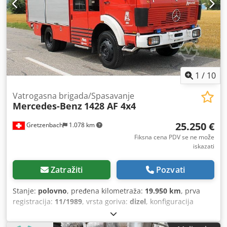
1
/
10
Vatrogasna brigada/Spasavanje
Mercedes-Benz
1428 AF 4x4
25.250 €
Gretzenbach
1.078 km
Fiksna cena PDV se ne može
iskazati
Zatražiti
Pozvati
Stanje:
polovno
, pređena kilometraža:
19.950 km
, prva
registracija:
11/1989
, vrsta goriva:
dizel
, konfiguracija
osovina:
4x4
, tip prenosa:
mehanički
, Godina proizvodnje:
1989
, Oprema:
pogon na sve točkove
, Mercedes-Benz