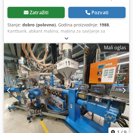
Zatražiti
Pozvati
Stanje:
dobro (polovno)
, Godina proizvodnje:
1988
,
Kantbank, abkant mašina, mašina za savijanje sa
klackalicom, mašina za savijanje sa segmentnim alatom. -
Predaja: u zatečenom stanju kao što je viđeno, vidi slike -
Mali oglas
Funkcija: ručni pogon (bez automatskog režima) -
Proizvođač: RAFAMET mašina za savijanje sa klackalicom
tip KM-4 - Pogon: mehanički - Maksimalna radna širina:
2020 mm - Maksimalna debljina lima: 4 mm - Dubina
graničnika: 750 mm - Priključna snaga: kW Cedpsv Tpxqsfx
Ablerf - Dimenzije: 3350/1540/H1510 mm - Težina: 3900 kg
1
/
9