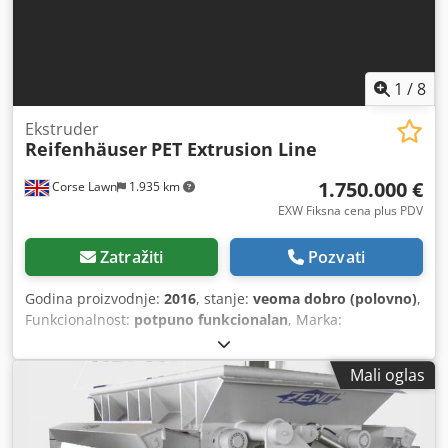
1
/
8
Ekstruder
Reifenhäuser
PET Extrusion Line
1.750.000 €
Corse Lawn
1.935 km
EXW Fiksna cena plus PDV
Zatražiti
Pozvati
Godina proizvodnje:
2016
, stanje:
veoma dobro (polovno)
,
Funkcionalnost:
potpuno funkcionalan
, Marka:
Reifenhauser Model: Mirex-MT-V 1-RZE 120-1800 Godina:
2016 Stanje: Odlično Upotreba: PET / PP / PS folija ili list
Mali oglas
LJUBIMAC: Opseg debljine: 0.25 - 2.2mm Izlaz: 2.000 kg / h
Maksimalna širina lista: 1600mm Ekstruder: RZE 120mm
Električno napajanje: 3 k 480V 60Hz sa N Kalendar Roll
Širina: 1800mm Prečnik kalendara: 450 / 700 / 700mm