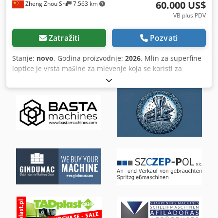
60.000 US$
Zheng Zhou Shi
7.563 km
VB plus PDV
Zatražiti
Pozvati
Stanje:
novo
, Godina proizvodnje:
2026
, Mlin za superfine
loptice je vrsta mašine za mlevenje koja se koristi za
mlevenje materijala u veoma fine čestice. Ova vrsta mlina
za loptice ima neke karakteristične karakteristike koje ga
čine posebno pogodnim za obradu čak i najtežih materijala
sa niskom kontaminacijom i minimalnim habanju. Obično
se koristi u raznim industrijama, uključujući farmaceutske
proizvode, minerale, pigmente i hemikalije, za proizvodnju
mikro pudera ili nanočestica. Evo nekih ključnih
karakteristika i razmatranja za superfine mlin za kugle za
mikro puder: 1. Visoka efikasnost brušenja: Superfine kugle
su dizajnirane da postignu visoku efikasnost brušenja
korišćenjem brušenih medija relativno malom veličinom,
što dovodi do velike površine za mlevenje. 2. Kontrola
preciznosti: Ove vodenice često dolaze sa naprednim
kontrolnim sistemima za regulisanje parametara kao što su