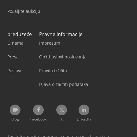
Pošaljite aukciju
preduzeće
Pravne informacije
O nama
Impresum
Presa
Opšti uslovi poslovanja
Poslovi
Pravila tržišta
Izjava o zaštiti podataka
Blog
Facebook
X
LinkedIn
Sve informacije, ponude i cene na ovoj stranici su