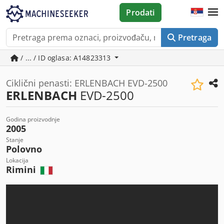
Prodati
Pretraga
/ ... / ID oglasa: A14823313
Ciklični penasti: ERLENBACH EVD-2500
ERLENBACH
EVD-2500
Godina proizvodnje
2005
Stanje
Polovno
Lokacija
Rimini