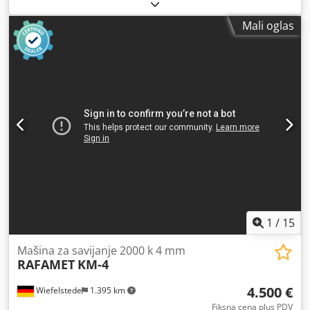
Погон од 5 и 6 резних зуба: 2 к 90 кВ са планетарним
зупчаницима Хидраулични засун на вратима за уклањање
Mali oglas
ометајућих материја Тежина: 18.500 кг Crjdpfx Ajbq St
Hsbljf
1
/
15
Mašina za savijanje 2000 k 4 mm
RAFAMET
KM-4
4.500 €
Wiefelstede
1.395 km
Fiksna cena plus PDV