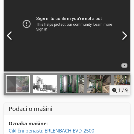
1
/
9
Podaci o mašini
Oznaka mašine:
Ciklični penasti: ERLENBACH EVD-2500