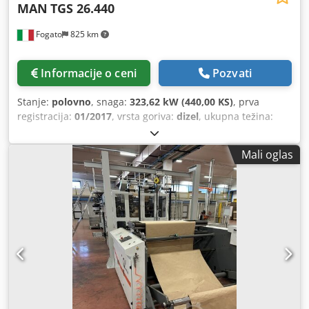
MAN
TGS 26.440
Fogato
825 km
Informacije o ceni
Pozvati
Stanje:
polovno
, snaga:
323,62 kW (440,00 KS)
, prva
registracija:
01/2017
, vrsta goriva:
dizel
, ukupna težina:
26.000 kg
, konfiguracija osovina:
6x2
, gorivo:
dizel
, boja:
bela
, emisioni razred:
Euro 6
, Oprema:
ABS, diferencijalna
Mali oglas
blokada, klima uređaj
, MAN TGS 26.440 6x2 – Euro 6 -
2017: - Prva registracija 2017; - motor 440 KS - Euro 6; - tri
osovine 6x2; - treća pametna osovina (upravljiva napred i
nazad); - automatski menjač; - hidraulični retarder; -
kompletne vazdušne suspenzije; - niskoprofilne gume
315/70 R22.5; - ukupna masa 26.000 kg. Oprema: - blokada
diferencijala, klima uređaj, električni podizači stakala,
električno podesiva ogledala, ABS, ASR, vazdušno sedište
vozača, sunčana vizir, maglenke, tempomat, krovni otvor,
auto radio, spojler, prekidač za akumulator. Nadgradnja
carrellone: - fiksna platforma/platou dužine cca 7,75 m sa