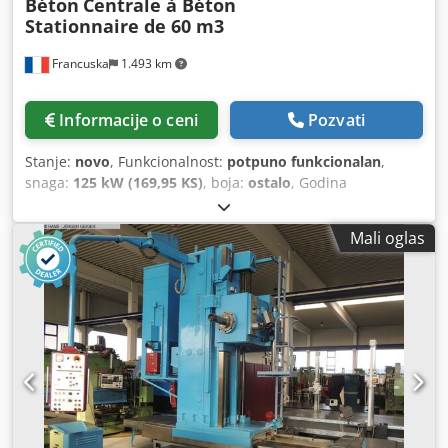
Béton
Centrale à Béton
Stationnaire de 60 m3
Francuska
1.493 km
Informacije o ceni
Pozvati
Stanje:
novo
, Funkcionalnost:
potpuno funkcionalan
,
snaga:
125 kW (169,95 KS)
, boja:
ostalo
, Godina
proizvodnje:
2026
, Oprema:
kabina
, CONSTMACH
Stationary-60 stacionarna betonska baza predstavlja
Mali oglas
izvanredno rešenje za projekte sa srednjim kapacitetom i
dugoročnu proizvodnju gotovog betona. Opremljena
potpuno automatskim sistemom upravljanja, ova baza
omogućava visoku efikasnost i neprekidni proizvodni
kapacitet. Fleksibilnost u proizvodnji svih vrsta betona
omogućava jednostavnu prilagodbu različitim zahtevima
projekata. Zahvaljujući izdržljivoj čeličnoj konstrukciji,
proizvodnji u skladu sa CE normama i niskim potrebama za
održavanjem, ovaj model je pouzdan izbor za
profesionalce. Stationary-60 može biti konfigurisana sa