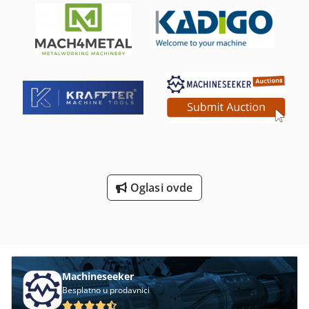
Amvsf - Bazen za doziranje vode: 300 litara - Bazen za
iznad stola 770 / 2.770 mm Brzina ishrane 0,9 - 2.000 mm /
doziranje aditiva: 30 litara - Kompresor: 500 litara – 5,5 kW
min. Brza traverza za glavu i postolje 5.000 mm Dovod pera
- Silosi za cement: opcije od 50 do 500 tona - Tip
0,5-1.200 mm/min. Opseg brzine delimično beskrajno
upravljanja: potpuno automatski Zašto izabrati stacionarnu
promenljiv 4,5 - 1.250 o / min Težina mašine oko 30.000 kg
betonsku bazu Stationary 60? CONSTMACH FIXED 60 ističe
Dodatna oprema / Specijalna oprema: Cedot Hwt Sopfx
se u industriji po performansama i dugotrajnosti.
Amvorf " Heidenhain - 3-osni digitalni displej, ojačane
Kontinuiranu proizvodnju omogućavaju robusne
vodilice, kuglični vijci, "Beskonačno promenljive brzine
komponente, visok standard izrade i napredni automatski
vretena i hrane, hrani pojedinačno Motorni pogon
sistem. Prilagodljivost različitim klimatskim uslovima,
Pokretna operativna platforma, kontrola panela klatna,
energetska efikasnost i modularna konstrukcija
ručna kontrolna jedinica, platforma " Hidrostatika u koloni
predstavljaju odličnu investiciju. Snažna tehnička podrška
raseljavanja, " Stezna ploča 3.200 k 2.500 mm blanjana sa
kompanije CONSTMACH, široka mreža rezervnih delova i
T-prorezima, gornji sto cca. 1400 k 2600 k 900 mm visok,
međunarodno iskustvo u proizvodnji čine Stationary-60 ne
jedna bočna površina obrađena » Hidraulični stezanje za
Oglasi ovde
samo bazom, već dugoročnim poslovnim partnerom. Ako
postolje / slajd, motorizovani alat clamp " Raznovrsni
tražite pouzdanu, visokokapacitenu i ekonomičnu betonsku
pribor, posebno držači alata sa i bez alata Odvojeno čip
bazu, CONSTMACH Stationary-60 je pravi izbor. Šta radimo
vađenje, stezanje pomagala, 1 stezanje nosač i ploče, i još
u Constmach-u? Constmach je vodeći proizvođač mašina za
mnogo toga.
građevinsku i rudarsku industriju sa širokom paletom
proizvoda. Naš asortiman obuhvata mašine za izradu
betonskih blokova, stacionarne i mobilne betonske baze,
Machineseeker
drobilice kamena, postrojenja za separaciju i drobljenje
Besplatno u prodavnici
kamena, mašine za pranje peska, proizvodnju peska,