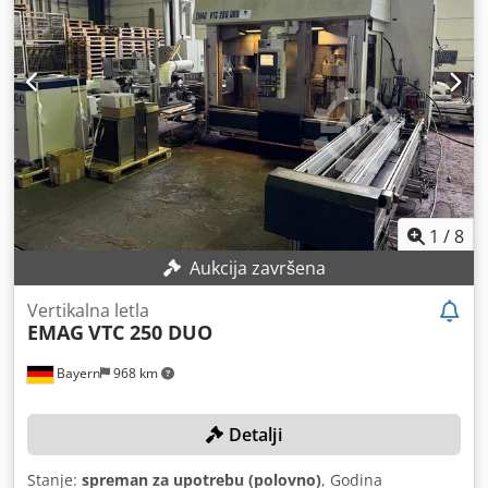
osa 30.00 m/min Feed sila Ks-osa 9.000 N Putovanje - z 700
za merenje prečnika CR 60 za montažu na brušenje sto,
mm Feed Z-osa 1 - 40.000 mm/min Brzo kretanje Z-osa
kontrolna jedinica tip ES 400, • MPM uređaj za balansiranje
40.00 m/min Cjdpjwhqrtjfx Amvjrf Feed sila Z-osa 10.000 N
brusnog točaka, ispravljač sa dijamantskim runom Stol
Broj alata u kupoli 1 12 Broj alata u kupoli 2 12 Držač za
sklopljeni, Povered Diamond Disk oblačenje uređaja, •
alat VDI 40 DIN 69880 Ukupna snaga 70 kV Težina mašine
Radni predmet glava pneumatski pokretna, Hidr. Konjić sa
cca. 25 t Dimenzije cca. 6, 8 k 4, 7 k 4, 3 m Transporter
podesivo pero, • Razni drugi dodaci, ali bez rashladnog
Vreteno Klima HIFRA rashladne tečnosti sistem Knoll
uređaja Stanje: dobro do vrlo dobro – spremno da se
demonstrira pod snagom, Idealna mašina za izgradnju
vretena, itd Isporuka: sa lagera ovde - kao što se vidi
Plaćanje: samo neto - po prijemu računa
1
/
8
Aukcija završena
Vertikalna letla
EMAG
VTC 250 DUO
Bayern
968 km
Detalji
Stanje:
spreman za upotrebu (polovno)
, Godina