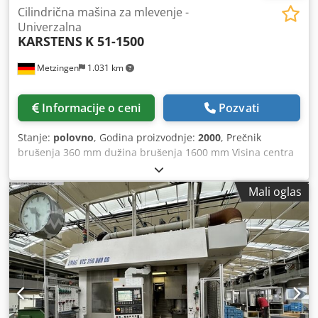
Cilindrična mašina za mlevenje -
Univerzalna
KARSTENS
K 51-1500
Metzingen
1.031 km
Informacije o ceni
Pozvati
Stanje:
polovno
, Godina proizvodnje:
2000
, Prečnik
brušenja 360 mm dužina brušenja 1600 mm Visina centra
180 mm Unutrašnji prečnik 0 mm Dubina brušenja 0 mm
Prečnik obima 0 mm Ukupna potreba za napajanjem 40 kV
Mali oglas
Težina mašine cca. 10000 kg Zahtevi za prostor cca. m K A
R S T E N S Universal - " CNC " – spoljna cilindrična,
unutrašnja i površinska brusilica sa opcijom brušenja sa
više ivica, - neokruglim, - poligonskim i - navojnim
brušenjem BWO CNC – Tip kontrole 900 C, Tip K 51 - 1500
Godina proizvodnje 2000 Fabrika br. 99 033 _____ Visina
centra 180 mm Širina centra / dužina brušenja 1.700/1.600
mm Mak. težina radnog predmeta između vrhova 250 kg
Spoljno brušenje: Prečnik brušenja. Ca. 5 - 360 mm