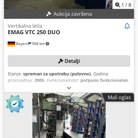
1
/
8
Aukcija završena
Vertikalna letla
EMAG
VTC 250 DUO
Bayern
968 km
Detalji
Stanje:
spreman za upotrebu (polovno)
, Godina
proizvodnje:
2005
, Funkcionalnost:
potpuno funkcionalan
,
udaljenost pomeranja ose X:
300 mm
, radni hod Z-ose:
700
mm
, prečnik obrade:
140 mm
, visina struganja:
380 mm
,
Mali oglas
prečnik obrteža iznad kliznog ležaja:
250 mm
, TEHNIČKI
DETALJI Prečnik obrade: 140 mm Prečnik obrtnog kruga:
250 mm Visina obrade: 380 mm Hodovi Hod - X osa: 300
mm Hod - Z osa: 700 mm Vreteno Brzina obrtanja vretena:
1 - 6.000 o/min Pogonska snaga pri 40% radnog ciklusa:
38,00 kW Glava vretena: DIN 55026 - veličina 6 Prečnik