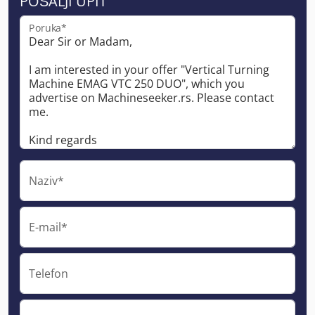
POŠALJI UPIT
Poruka*
Naziv*
E-mail*
Telefon