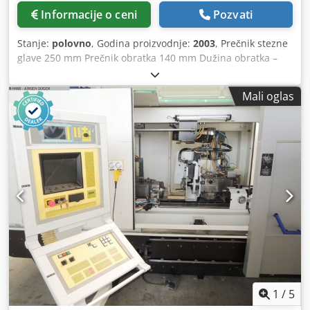
Informacije o ceni
Pozvati
Stanje:
polovno
, Godina proizvodnje:
2003
, Prečnik stezne
glave 250 mm Prečnik obratka 140 mm Dužina obratka –
maks. 700 mm Prečnik stezne glave 250 mm
Credpfxoydfpks Amvjf Prečnik obratka maks. 140 mm
Mali oglas
Dužina obratka maks. 700 mm Snaga glavnog vretena (40%
radni ciklus) 38 kW Brzina glavnog vretena maks. 4.000
min-1 Brzina brzog hoda X / Z 30 / 40 m/min Nosilac alata:
3 x rotirajući držač alata sa do 11 pogonskih alata, odnosno
rotirajući držač za završnu obradu.
1
/
5