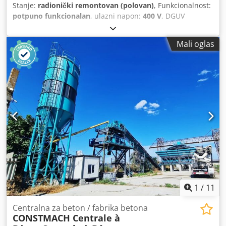
Stanje:
radionički remontovan (polovan)
, Funkcionalnost:
potpuno funkcionalan
, ulazni napon:
400 V
, DGUV
sertifikovan do:
09/2027
, godina poslednjeg generalnog
servisa:
2026
, ukupna dužina:
1.270 mm
, ukupna širina:
Mali oglas
1.000 mm
, ukupna visina:
1.380 mm
, ulazna frekvencija:
50 Hz
, ukupna težina:
400 kg
, vrsta ulazne struje:
trofazni
,
snaga:
8,5 kW (11,56 KS)
, električna osigurač:
32 A
,
VRHUNSKA mašina za testo Eberhardt, model: S 160
Mašina za mešenje testa, mobilna 2 tajmera Spiralna
mašina za mešenje sa 2 brzine LED displej za prikaz
temperature Robusna tehnologija Poklopac za zaštitu od
prašine od brašna Isporučujemo isključivo mašine koje su
prošle DGUV V3 proveru Priključak: 400 V, CEE utikač 32A
Rabljena mašina, renovirana i proverena od strane SAB-a
Uz garanciju + servis za rezervne delove Codpfx Aewpz
Nxjmverf Opcija: Servisni paket Ugovor o održavanju
Obuka i puštanje u rad Imamo i druge VRHUNSKE spiralne
mašine za mešenje na lageru!
1
/
11
Centralna za beton / fabrika betona
CONSTMACH Centrale à