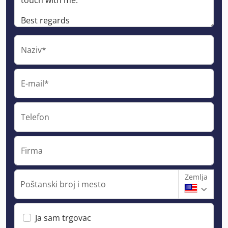
Naziv*
E-mail*
Telefon
Firma
Zemlja
Poštanski broj i mesto
Ja sam trgovac