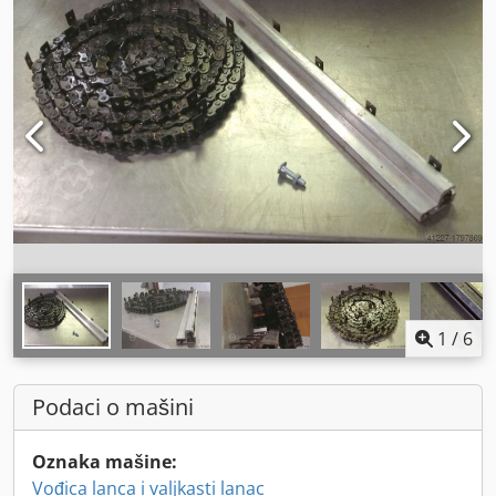
1
/
6
Podaci o mašini
Oznaka mašine:
Vođica lanca i valjkasti lanac