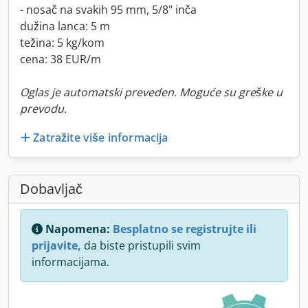
- nosač na svakih 95 mm, 5/8" inča
dužina lanca: 5 m
težina: 5 kg/kom
cena: 38 EUR/m
Oglas je automatski preveden. Moguće su greške u
prevodu.
Zatražite više informacija
Dobavljač
Napomena:
Besplatno se registrujte ili
prijavite,
da biste pristupili svim
informacijama.