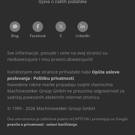
Izjava o zaštiti podataka
Blog
Facebook
X
LinkedIn
Sve informacije, ponude i cene na ovoj stranici su
neobavezujuće i nisu pravno obavezujuće!
Korišćenjem ove stranice prihvatate naše
Opšte uslove
poslovanja
i
Politiku privatnosti
.
Navedene robne marke pripadaju svojim vlasnicima.
Machineseeker Group GmbH ne preuzima odgovornost za
sadržaj povezanih eksternih internet stranica.
© 1999 - 2026 Machineseeker Group GmbH
Ova veb-stranica je zaštićena putem reCAPTCHA i primenjuju se Google
pravila o privatnosti
i
uslovi korišćenja
.