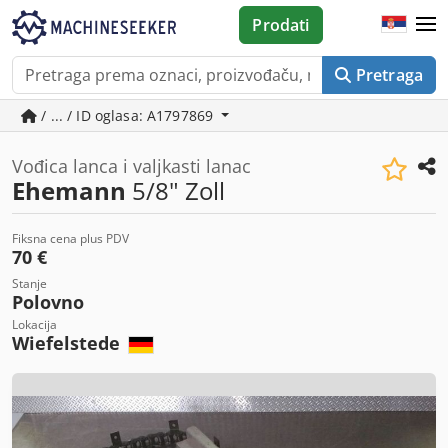
Prodati
Pretraga
/ ... / ID oglasa: A1797869
Vođica lanca i valjkasti lanac
Ehemann
5/8" Zoll
Fiksna cena plus PDV
70 €
Stanje
Polovno
Lokacija
Wiefelstede