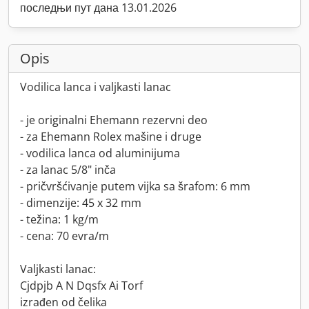
последњи пут дана 13.01.2026
Opis
Vodilica lanca i valjkasti lanac
- je originalni Ehemann rezervni deo
- za Ehemann Rolex mašine i druge
- vodilica lanca od aluminijuma
- za lanac 5/8" inča
- pričvršćivanje putem vijka sa šrafom: 6 mm
- dimenzije: 45 x 32 mm
- težina: 1 kg/m
- cena: 70 evra/m
Valjkasti lanac:
Cjdpjb A N Dqsfx Ai Torf
izrađen od čelika