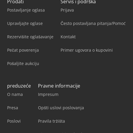
Prodati
Servis i podrška
Postavljanje oglasa
Prijava
Upravljajte oglase
Često postavljana pitanja/Pomoć
Rezervišite oglašavanje
Kontakt
Pečat poverenja
Primer ugovora o kupovini
Pošaljite aukciju
preduzeće
Pravne informacije
O nama
Impresum
Presa
Opšti uslovi poslovanja
Poslovi
Pravila tržišta