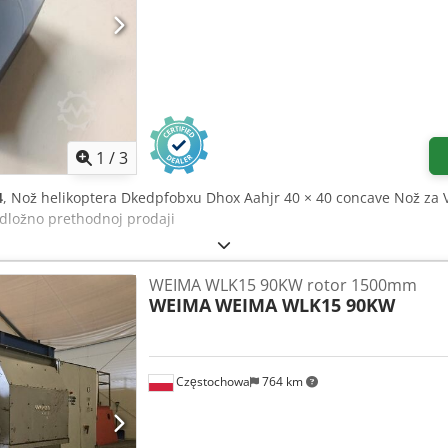
1
/
3
4
, Nož helikoptera Dkedpfobxu Dhox Aahjr 40 × 40 concave Nož za Vaj
Podložno prethodnoj prodaji
WEIMA WLK15 90KW rotor 1500mm
WEIMA
WEIMA WLK15 90KW
Częstochowa
764 km