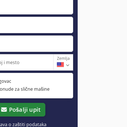
Zemlja
oj i mesto
rgovac
ponude za slične mašine
Pošalji upit
java o zaštiti podataka