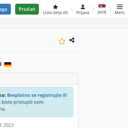
aga
Prodati
Jezik
Lista želja
(0)
Prijava
Meni
al
na:
Besplatno se registrujte ili
 biste pristupili svim
ma.
d: 2023