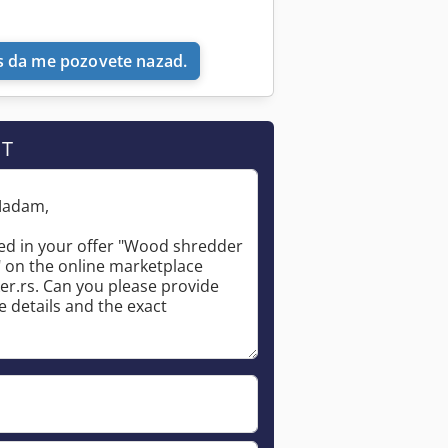
 da me pozovete nazad.
IT