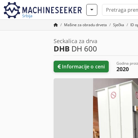
Srbija
Mašine za obradu drveta
Sječka
ID o
Seckalica za drva
DHB
DH 600
Godina proi
Informacije o ceni
2020