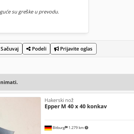
guće su greške u prevodu.
Sačuvaj
Podeli
Prijavite oglas
animati.
Hakerski nož
Epper
M 40 x 40 konkav
Bitburg
1.279 km