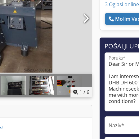
3 Oglasi online
Molim Vas
POŠALJI UP
Poruka*
1
/
6
Naziv*
va