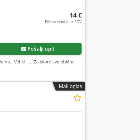
14 €
Fiksna cena plus PDV
Pošalji upit
mu, Veliki ..... Za skoro sve obične
Mali oglas