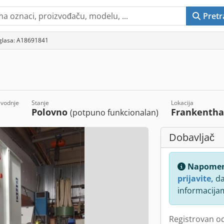
Pretr
glasa: A18691841
zvodnje
Stanje
Lokacija
Polovno
Frankenth
(potpuno funkcionalan)
Dobavljač
Napome
prijavite,
da
informacija
Registrovan o