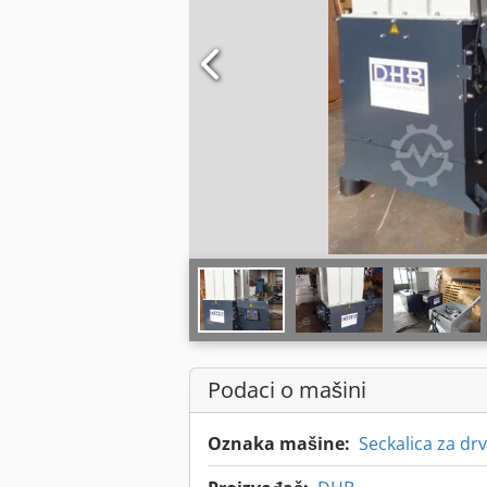
Podaci o mašini
Oznaka mašine:
Seckalica za dr