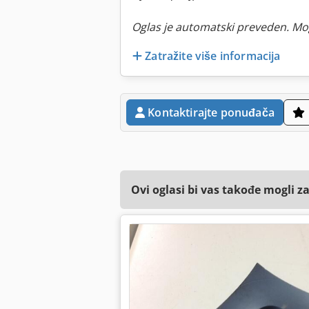
Oglas je automatski preveden. Mo
Zatražite više informacija
Kontaktirajte ponuđača
Ovi oglasi bi vas takođe mogli z