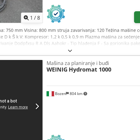
1
/
8
ina: 750 mm Visina: 800 mm struja zavarivanja: 120 Težina mašine cc
je D k Š k V: Kompresor: 1,2 k 0,5 k 0,9 m Plazma mašina za sečenje
arivanje Dodpfxsu R A Dls Aahokr - Tip hlađenja F - Sa gorionika pa
: Klipni kompresor: Napravite Schneider tip Universal 650-60D, g
i protok 616 litara / min. - Pritisak kompresora 10 bara - Snaga maks
Mašina za planiranje i buđi
deable na dva točka *
WEINIG
Hydromat 1000
Bozen
804 km