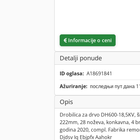
Informacije o ceni
Detalji ponude
ID oglasa:
A18691841
Ažuriranje:
последњи пут дана 1
Opis
Drobilica za drvo DH600-18,5KV, š
222mm, 28 noževa, konkavna, 4 brus
godina 2020, compl. Fabrika rem
Djdsv Iq Ebjpfx Aahokr