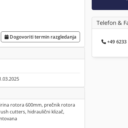
Telefon & F
Dogovoriti termin razgledanja
+49 6233 .
1.03.2025
irina rotora 600mm, prečnik rotora
h cutters, hidraulični klizač,
ontovana