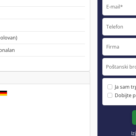
E-mail*
Telefon
olovan)
Firma
onalan
Poštanski br
Ja sam t
Dobijte 
Iz