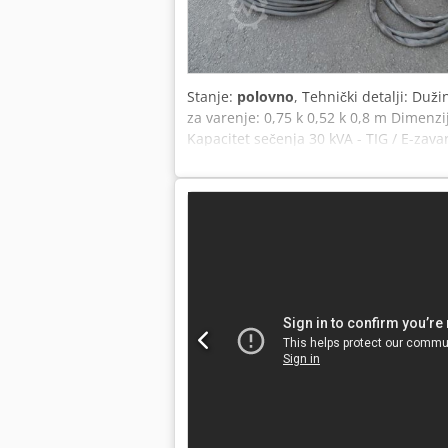
Stanje:
polovno
, Tehnički detalji: Duž
za varenje: 0,75 k 0,52 k 0,8 m Dimenzi
Kapacitet sečenja 30 kVA - TIG / E-zav
kablom 12,0 metara OPCIONO za prodaju
punjenja 500 litara / min. - Zapreminsk
komprimovani vazduh oko 4 metra - Ri