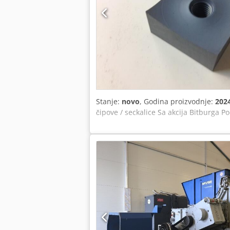
Stanje:
novo
, Godina proizvodnje:
202
čipove / seckalice Sa akcija Bitburga 