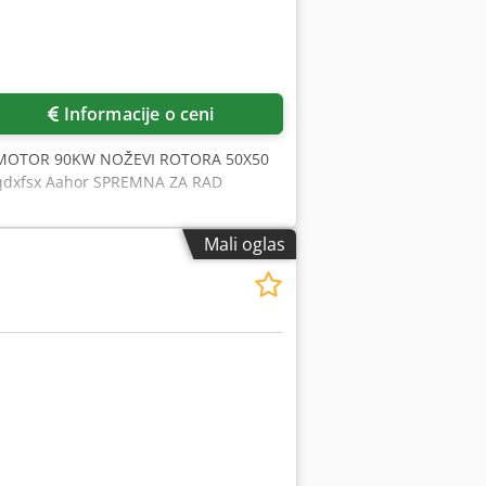
Informacije o ceni
 MOTOR 90KW NOŽEVI ROTORA 50X50
dxfsx Aahor SPREMNA ZA RAD
Mali oglas