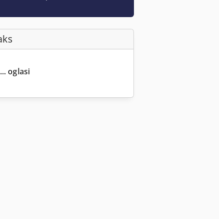
aks
.. oglasi