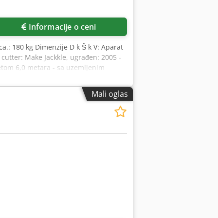
Informacije o ceni
a.: 180 kg Dimenzije D k Š k V: Aparat
 cutter: Make Jackkle, ugrađen: 2005 -
ketom 6,0 metara - sa uzemljenim
odina proizvodnje: 1993 - Kapacitet
. 4 kV - Uključujući crevo za
Mali oglas