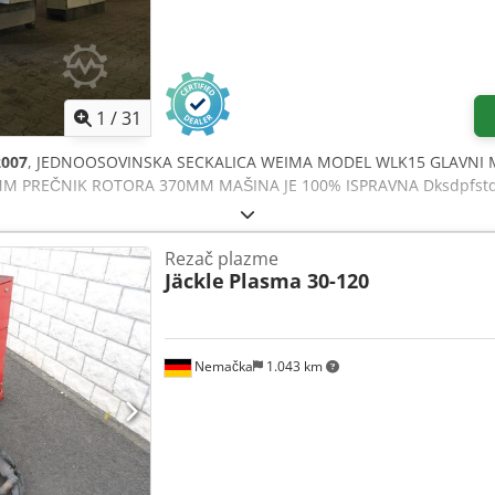
1
/
31
2007
, JEDNOOSOVINSKA SECKALICA WEIMA MODEL WLK15 GLAVNI
MM PREČNIK ROTORA 370MM MAŠINA JE 100% ISPRAVNA Dksdpfstq
Rezač plazme
Jäckle
Plasma 30-120
Nemačka
1.043 km