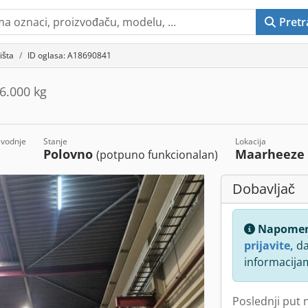
Pretr
išta
ID oglasa: A18690841
6.000 kg
zvodnje
Stanje
Lokacija
Polovno
Maarheez
(potpuno funkcionalan)
Dobavljač
Napome
prijavite,
da
informacija
Poslednji put 