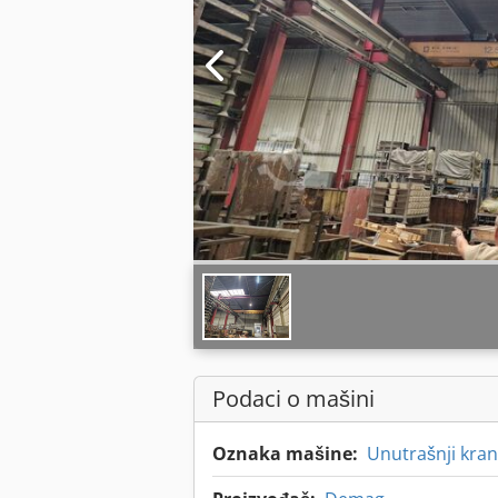
Podaci o mašini
Oznaka mašine:
Unutrašnji kran