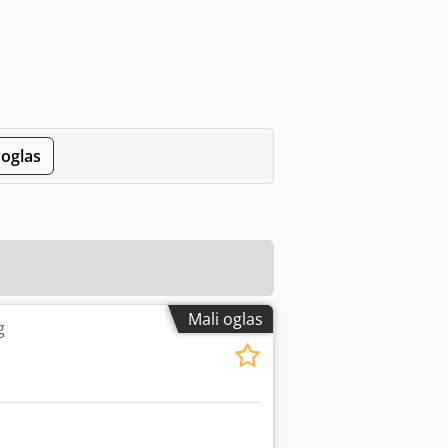
 oglas
Mali oglas
g