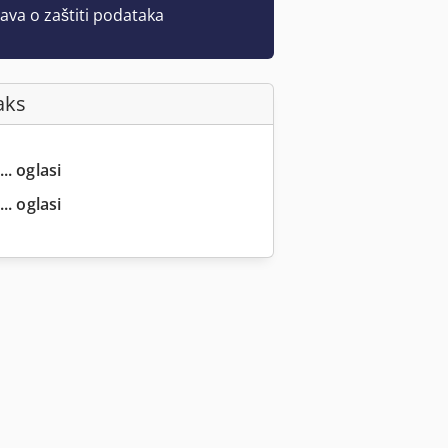
java o zaštiti podataka
aks
.. oglasi
.. oglasi