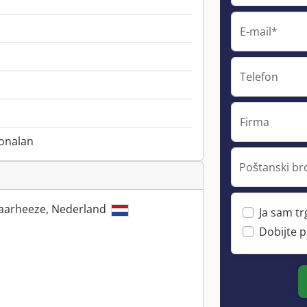
E-mail*
Telefon
Firma
onalan
Poštanski br
aarheeze, Nederland
Ja sam t
Dobijte 