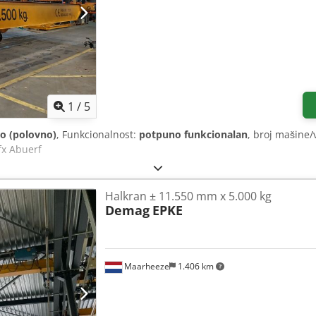
1
/
5
o (polovno)
, Funkcionalnost:
potpuno funkcionalan
, broj mašine/
fx Abuerf
Halkran ± 11.550 mm x 5.000 kg
Demag
EPKE
Maarheeze
1.406 km