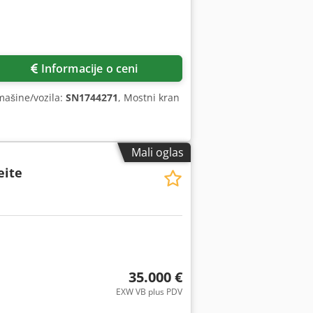
Informacije o ceni
 mašine/vozila:
SN1744271
, Mostni kran
Mali oglas
eite
35.000 €
EXW VB plus PDV