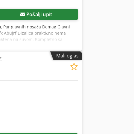
Pošalji upit
h
, Par glavnih nosača Demag Glavni
x Abujrf Dizalica praktično nema
adištena na suvom. Kompletno sa
lagođavanja se mogu ponuditi posebno.
Mali oglas
g