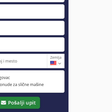
Zemlja
oj i mesto
rgovac
ponude za slične mašine
Pošalji upit