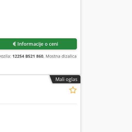
Informacije o ceni
vozila:
12254 B521 860
, Mostna dizalica
Mali oglas