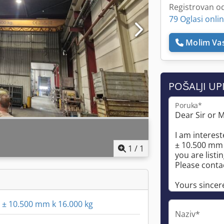
Registrovan o
79 Oglasi onli
Molim Vas
POŠALJI UP
Poruka*
1
/
1
 ± 10.500 mm k 16.000 kg
Naziv*