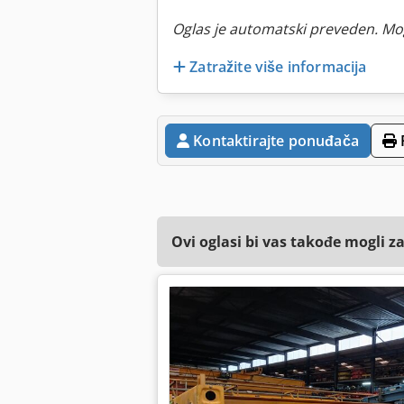
Oglas je automatski preveden. Mo
Zatražite više informacija
Kontaktirajte ponuđača
Ovi oglasi bi vas takođe mogli z