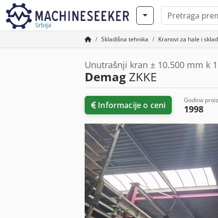
Srbija
Skladišna tehnika
Kranovi za hale i sklad
Unutrašnji kran ± 10.500 mm k 1
Demag
ZKKE
Godina proi
Informacije o ceni
1998