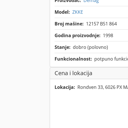
Proizvođač:
Demag
Model:
ZKKE
Broj mašine:
12157 B51 864
Godina proizvodnje:
1998
Stanje:
dobro (polovno)
Funkcionalnost:
potpuno funkci
Cena i lokacija
Lokacija:
Rondven 33, 6026 PX M