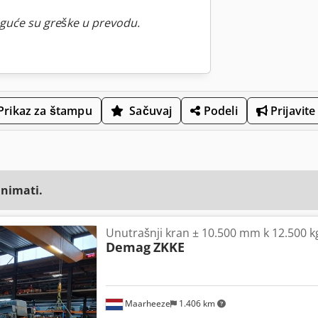
guće su greške u prevodu.
Prikaz za štampu
Sačuvaj
Podeli
Prijavite
animati.
Unutrašnji kran ± 10.500 mm k 12.500 k
Demag
ZKKE
Maarheeze
1.406 km