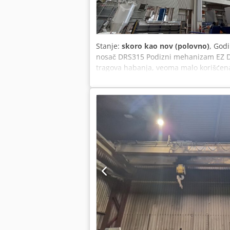
Stanje:
skoro kao nov (polovno)
, God
nosač DRS315 Podizni mehanizam EZ DR2
tragova habanja, veoma malo korišćena
dokumentacijom i HBC Spectrum daljins