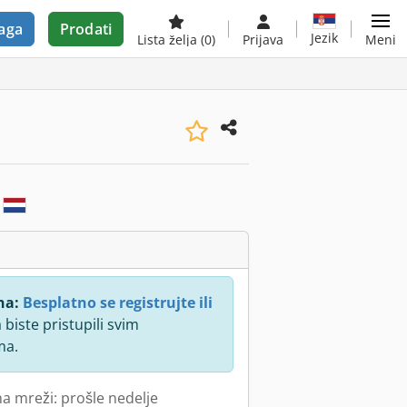
aga
Prodati
Jezik
Lista želja
(0)
Prijava
Meni
e
na:
Besplatno se registrujte ili
 biste pristupili svim
ma.
na mreži: prošle nedelje