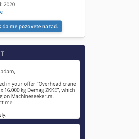
d: 2020
ne
 da me pozovete nazad.
Zatražite više slika
IT