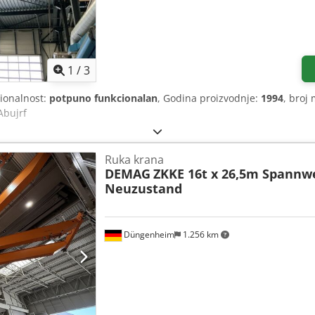
1
/
3
cionalnost:
potpuno funkcionalan
, Godina proizvodnje:
1994
, broj
Abujrf
Ruka krana
DEMAG
ZKKE 16t x 26,5m Spannw
Neuzustand
Düngenheim
1.256 km