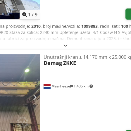
1
/
9
ina proizvodnje:
2010
, broj mašine/vozila:
1099883
, radni sati:
100 
0 Staza za kolica: 2240 mm Upletenje užeta: 4/1 Codsw H S Avjpf
 u fabrici za proizvodnju mašina. Demontirana u julu 2025. i skl
kim upravljačem. Svi pokreti su sa frekventnim regulatorima! Pri
Unutrašnji kran ± 14.170 mm k 25.000 k
Demag
ZKKE
Maarheeze
1.406 km