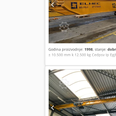
Godina proizvodnje:
1998
, stanje:
dobr
± 10.500 mm k 12.500 kg Cedpsv Ip Egj