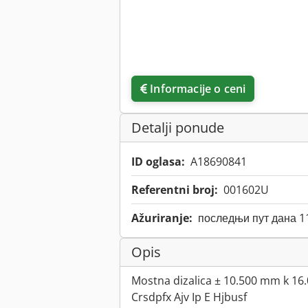
Informacije o ceni
Detalji ponude
ID oglasa:
A18690841
Referentni broj:
001602U
Ažuriranje:
последњи пут дана 1
Opis
Mostna dizalica ± 10.500 mm k 16.
Crsdpfx Ajv Ip E Hjbusf