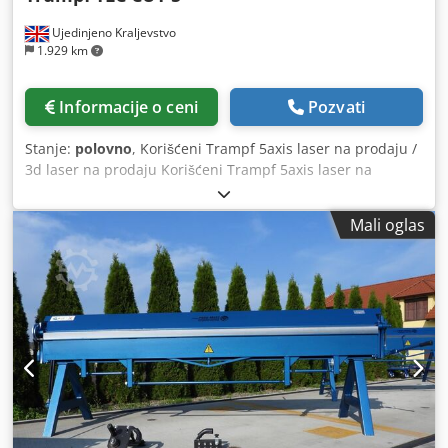
Ujedinjeno Kraljevstvo
1.929 km
Informacije o ceni
Pozvati
Stanje:
polovno
, Korišćeni Trampf 5axis laser na prodaju /
3d laser na prodaju Korišćeni Trampf 5axis laser na
prodaju / 3d laser na prodaju Trampov TLC rez 5 Godina
2006 Tramp u Velikoj Britaniji dva puta godišnje servisiran
Mali oglas
Poslednji servis januar 2019. Dodpfx Aofuah Nscfjwa
Ugrađena nova vakuum pumpa – 28.5.2019. Sati: Zrak na:
14,922 sata Laser na: 59,480 sati 3.2kw Potpuno usluћio.
Редакција не за ставове читалаца изн Isporuka i instalacija
se mogu organizovati.