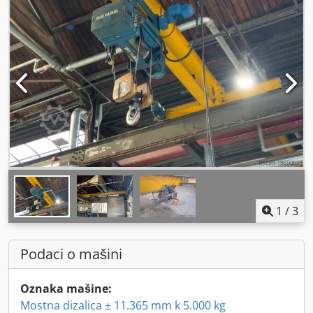
1
/
3
Podaci o mašini
Oznaka mašine:
Mostna dizalica ± 11.365 mm k 5.000 kg