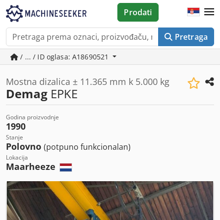
Prodati
Pretraga
/ ... / ID oglasa: A18690521
Mostna dizalica ± 11.365 mm k 5.000 kg
Demag
EPKE
Godina proizvodnje
1990
Stanje
Polovno
(potpuno funkcionalan)
Lokacija
Maarheeze