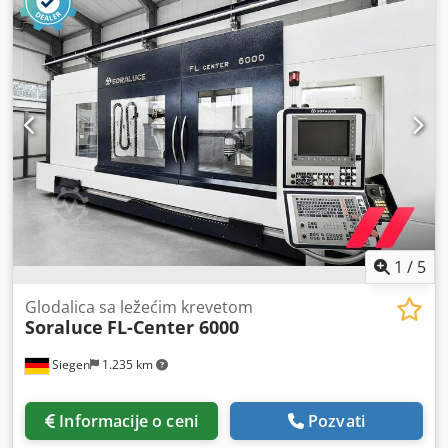
Podizanje gornje grede u tri položaja - Otvaranje: 80 mm -
Gradscala - Ugao zaustavljanje - Dubinski pristupi - Težina:
oko 560 kg - Valjkaste makaze (maks. kapacitet sečenja do
0, 8 mm / čelični lim) + 350 evra Dwjdpfxechwa De Acfoa -
Mašina je u skladu sa CE direktivama i ima garanciju od 12
meseci. Isporuka: svake nedelje Gotovinsko plaćanje po
isporuci Isporuka 360 evra. Direktno iz Poljske Radujemo se
što ćemo čuti od vas!
1
/
5
Glodalica sa ležećim krevetom
Soraluce
FL-Center 6000
Siegen
1.235 km
Informacije o ceni
Pozvati