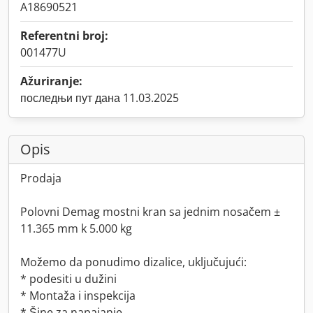
A18690521
Referentni broj:
001477U
Ažuriranje:
последњи пут дана 11.03.2025
Opis
Prodaja
Polovni Demag mostni kran sa jednim nosačem ±
11.365 mm k 5.000 kg
Možemo da ponudimo dizalice, uključujući:
* podesiti u dužini
* Montaža i inspekcija
* Šine za napajanje