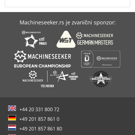
SMC20 enkoder modul B-osovina: Siemens Sinamics 25 A,
2 x SMC20 enkoder modul A-osovina: Siemens Sinamics 25
A, 2 x SMC20 enkoder modul Vreteno: Siemens Sinamics 26
kW, 2 x SMC20 enkoder modul Upravljački panel: Siemens
Machineseeker.rs je zvanični sponzor:
OP15 Black Operator Panel MCP tastatura: Siemens
Elektronski ručni kotač: Siemens Magacinska tehnika:
Magacin A: 400 W servo pogon, 400 W servo motor, 10 m
kabl za napajanje, 10 m kabl za enkoder Magacin B: 400 W
servo pogon, 400 W servo motor, 10 m kabl za napajanje,
10 m kabl za enkoder Magacin C: 400 W servo pogon, 400
W servo motor, 10 m kabl za napajanje, 10 m kabl za
enkoder Softver / licence: Licenca za 5-osa simultano
upravljanje Osi licence Licenca za operatorski softver
Oprema: Djdpfxjyuzg He Acfowa Integrisani zakretni sto /
zakretni most Sistem za filtriranje papirnom trakom
Jedinica za hlađenje / filtriranje Razvodna tabla Kompletna
zvučna kabina Rasveta radnog prostora Siemens
upravljački pult Stanje: Mašina je u očuvanom stanju
+44 20 331 800 72
Modernizovani Siemens CNC i pogonski sistem Omogućen
+49 201 857 861 0
5-osni simultani rad
+49 201 857 861 80