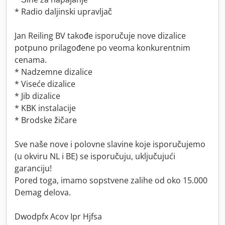
* Radio daljinski upravljač
Jan Reiling BV takođe isporučuje nove dizalice
potpuno prilagođene po veoma konkurentnim
cenama.
* Nadzemne dizalice
* Viseće dizalice
* Jib dizalice
* KBK instalacije
* Brodske žičare
Sve naše nove i polovne slavine koje isporučujemo
(u okviru NL i BE) se isporučuju, uključujući
garanciju!
Pored toga, imamo sopstvene zalihe od oko 15.000
Demag delova.
Dwodpfx Acov Ipr Hjfsa