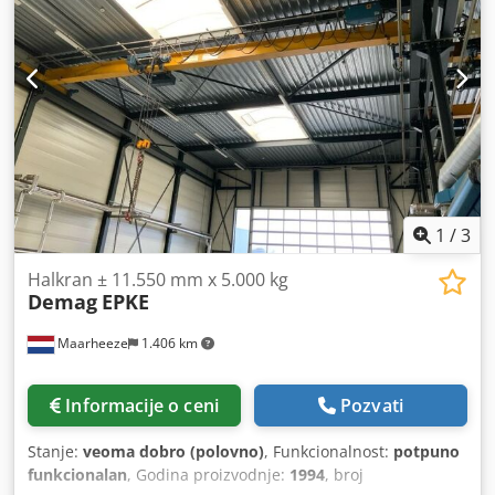
1
/
3
Halkran ± 11.550 mm x 5.000 kg
Demag
EPKE
Maarheeze
1.406 km
Informacije o ceni
Pozvati
Stanje:
veoma dobro (polovno)
, Funkcionalnost:
potpuno
funkcionalan
, Godina proizvodnje:
1994
, broj