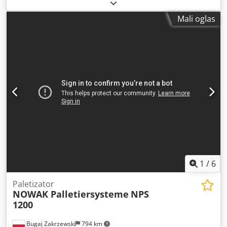
mašine/vozila:
SN1744271
, Mostni kran ± 11.550 mm x
5.000 kg Dwjdpfx Asv Ipvxocfja
Mali oglas
1
/
6
Paletizator
NOWAK Palletiersysteme
NPS
1200
Bugaj Zakrzewski
794 km