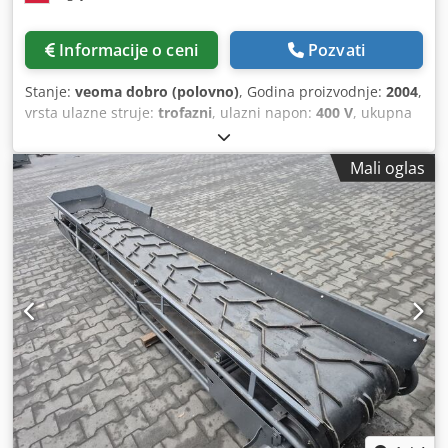
Informacije o ceni
Pozvati
Stanje:
veoma dobro (polovno)
, Godina proizvodnje:
2004
,
vrsta ulazne struje:
trofazni
, ulazni napon:
400 V
, ukupna
dužina:
4.700 mm
, ukupna visina:
4.380 mm
, ukupna
širina:
4.220 mm
, PRODAJA AUTOMATSKE PALETIZIRKE
Mali oglas
NOWAK NPS 1200 Na prodaju: Automatska paletizirka
NOWAK NPS 1200, godina proizvodnje 2004, u veoma
dobrom tehničkom stanju, potpuno ispravna i korišćena do
kraja radnog veka. Oprema je idealna za paletizaciju vreća
i pakovanja u industrijskim sistemima. ⸻ Najvažnije
informacije o mašini • Model: NPS 1200 • Proizvođač:
NOWAK Palettiersysteme GmbH • Kapacitet: do 1200 vreća
na sat (prema specifikaciji – strana 1 dokumenta) • Tipovi
paleta: - EURO 800 × 1200 mm - Jednokratne 800 × 1200
mm - Industrijske 1000 × 1200 mm (strana 1) ⸻ Djdpfx
Ajxwy Dhocfswa Oprema i agregati uključeni u set (prema
strani 2 dokumenta) • Magacin praznih paleta – kapacitet
12 kom, automatsko ubacivanje u lift. • Lift za pune palete