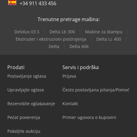
+34 911 433 456
Trenutne pretrage mašina:
Delolux 03 S
Delta Lb 300
Mašine za štampu
Ekstruder i ekstruzioni postrojenja
Delta Lc 400
Delta
Delta 606
Prodati
Servis i podrška
Postavljanje oglasa
Prijava
Upravljajte oglase
Često postavljana pitanja/Pomoć
Rezervišite oglašavanje
Kontakt
Pečat poverenja
Primer ugovora o kupovini
Pošaljite aukciju