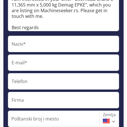
Naziv*
E-mail*
Telefon
Firma
Zemlja
Poštanski broj i mesto