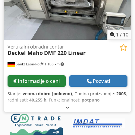
teretnom prosleđivanje ili pik-ap samo po zakazanoj
obavezi Demag KBK1, KBK2 i KBK3 šine su na lageru !
Ostali KBK sistemi su takođe na lageru. Tovar 125KG -
1600KG Molimo vas da se ras raspitate o vašoj pisti sa
sveće i dimenzijama.
1
/
10
Vertikalni obradni centar
Deckel Maho
DMF 220 Linear
Sankt Leon-Rot
1.108 km
Informacije o ceni
Pozvati
Stanje:
veoma dobro (polovno)
, Godina proizvodnje:
2008
,
radni sati:
40.255 h
, Funkcionalnost:
potpuno
funkcionalan
, Na prodaju je DMG DECKEL MAHO DMF 220
linear, univerzalni centar za obradu sa 5 osa u portalnoj
izvedbi. Mašina je proizvedena 2008. godine, a 2022. je
potpuno modernizovana / remontovana sa Siemens
Sinumerik 840D Solution Line CNC sistemom. Opremljena