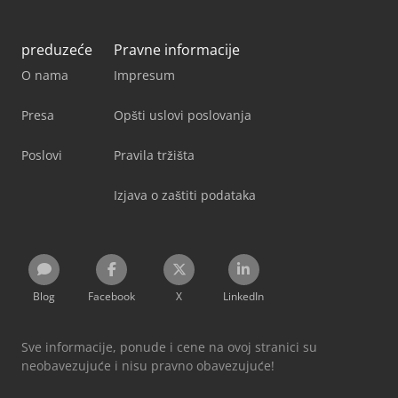
preduzeće
Pravne informacije
O nama
Impresum
Presa
Opšti uslovi poslovanja
Poslovi
Pravila tržišta
Izjava o zaštiti podataka
Blog
Facebook
X
LinkedIn
Sve informacije, ponude i cene na ovoj stranici su
neobavezujuće i nisu pravno obavezujuće!