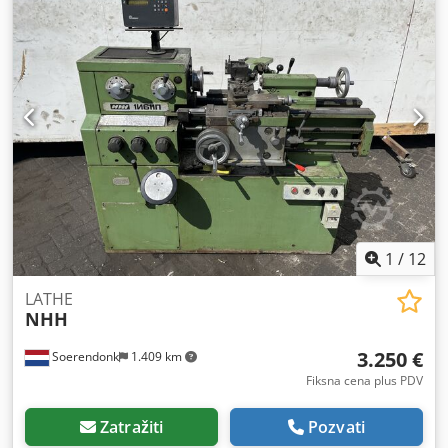
stola:
3.000 mm
, širina stola:
1.500 mm
, udaljenost
pomeranja ose X:
3.000 mm
, Y osa hod:
1.500 mm
, radni
hod Z-ose:
150 mm
, brzina pozicioniranja:
140 m/min
,
preciznost pozicioniranja:
0,02 mm
, godina poslednjeg
generalnog servisa:
2024
, dužina pomaka po X-osi:
3.000
mm
, dužina pomaka po Y-osi:
1.500 mm
, dužina hoda po
Z-osi:
150 mm
, Oprema:
dokumentacija/priručnik,
rashladna jedinica, sigurnosna svetlosna barijera
, Laser je
u funkciji, moguće ga je pregledati i testirati. Redovno
servisira u dobrom tehničkom stanju. Potpuno promenjena
ogledala 2024. godine. Dwsdpfx Aev Hxbbjcfja
1
/
12
LATHE
NHH
3.250 €
Soerendonk
1.409 km
Fiksna cena plus PDV
Zatražiti
Pozvati