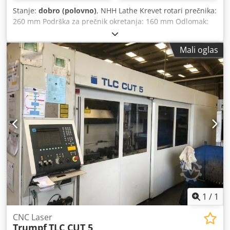
Stanje:
dobro (polovno)
, NHH Lathe Krevet rotari prečnika:
260 mm Podrška za prečnik okretanja: 160 mm Odlomak:
26 mm Dužina okretanja: 600 mm Heidenhain digital
bemesserung Prečnik čaka: 155 mm Brzina: 2000 rpm
Mali oglas
Dimenzije: 150x85x155 cm LxWxH Djdpfxjmw Ukcs Acfowa
1
/
1
CNC Laser
Trumpf
TLC CUT 5