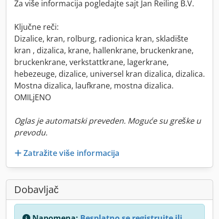
Za više informacija pogledajte sajt Jan Reiling B.V.
Ključne reči:
Dizalice, kran, rolburg, radionica kran, skladište
kran , dizalica, krane, hallenkrane, bruckenkrane,
bruckenkrane, verkstattkrane, lagerkrane,
hebezeuge, dizalice, universel kran dizalica, dizalica.
Mostna dizalica, laufkrane, mostna dizalica.
OMILjENO
Oglas je automatski preveden. Moguće su greške u
prevodu.
Zatražite više informacija
Dobavljač
Napomena:
Besplatno se registrujte ili