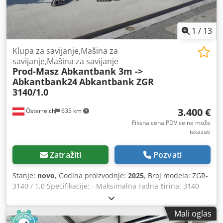
1
/
13
Klupa za savijanje,Mašina za
savijanje,Mašina za savijanje
Prod-Masz Abkantbank 3m ->
Abkantbank24
Abkantbank ZGR
3140/1.0
3.400 €
Österreich
635 km
Fiksna cena PDV se ne može
iskazati
Zatražiti
Pozvati
Stanje:
novo
, Godina proizvodnje:
2025
, Broj modela: ZGR-
3140 / 1,0 Specifikacije: - Maksimalna radna širina: 3140
mm - Kapacitet savijanja: do 1,0 mm (čelični lim) - Ugao
savijanja: maks. 145 stepeni - Debljina savijanja zraka: 20
Mali oglas
mm - Sečenje valjkastim makazama duž cele radne širine -