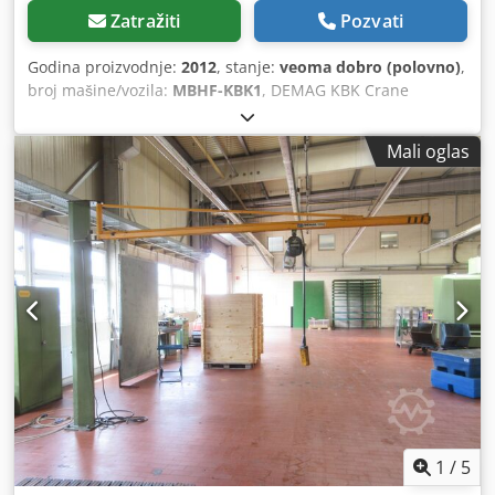
Zatražiti
Pozvati
Godina proizvodnje:
2012
, stanje:
veoma dobro (polovno)
,
broj mašine/vozila:
MBHF-KBK1
, DEMAG KBK Crane
Canopy Crane Runway Dimensions approx. 12m × 3.5m
Ostale dimenzije molimo vas da se ras ras raspitate! Tovar
Mali oglas
/ podizanje tereta 125 KG - 0,125to Tehnički podaci
sistema: Kran pista napravljena od Demag KBK1 šina
Sistem se isporučuje dovršeno: Cjdpfjpiarnex Af Deha KBK
Rails, Rail Connectors, Chassis, End Plates, Cable Trail,
Power Cable, Brackets/Hangers itd. incl. 1 most with 125KG
Demag DC-COM chain hoist Kran je demontiran i odmah
dostupan Jako dobro iskorišćeno stanje, pogledajte slike
Lokacija artikla je 75053 Gondelsheim Isporuka po
teretnom prosleđivanje ili pik-ap samo po zakazanoj
obavezi Demag KBK1, KBK2 i KBK3 šine su na lageru !
Ostali KBK sistemi su takođe na lageru. Tovar 125KG -
1600KG Molimo vas da se ras raspitate o vašoj pisti sa
sveće i dimenzijama.
1
/
5