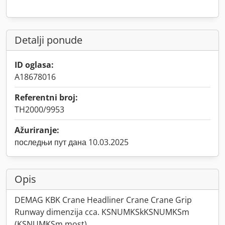
Detalji ponude
ID oglasa:
A18678016
Referentni broj:
TH2000/9953
Ažuriranje:
последњи пут дана 10.03.2025
Opis
DEMAG KBK Crane Headliner Crane Crane Grip
Runway dimenzija cca. KSNUMKSkKSNUMKSm
(KSNUMKSm most)