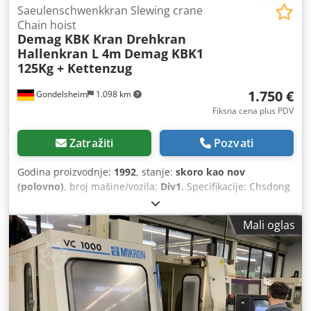
Saeulenschwenkkran Slewing crane
Chain hoist
Demag KBK Kran Drehkran
Hallenkran L 4m
Demag KBK1
125Kg + Kettenzug
1.750 €
Gondelsheim
1.098 km
Fiksna cena plus PDV
Zatražiti
Pozvati
Godina proizvodnje:
1992
, stanje:
skoro kao nov
(polovno)
, broj mašine/vozila:
Div1
, Specifikacije: Chsdong
H T Uepfx Af Dsa 1x Demag KBK 1 column-mounted jib
crane NL 125KG with chain hoist Tovar u punom radijusu
Mali oglas
125KG / 0.125 tovar Visina: oko 3,5m UK boom: approx. 3m
Projekcija: oko 4m Visina kuke: oko 2.55m Težina kompletna
oko 450Kg sa čelikom ili Demag lancem hoist 125Kg u
zavisnosti od zaliha incl. zavrtnji, kablovska šlepa, šasija,
end cap itd. Na raspolaganju su razni ždralovi Domet
svitanja 300°, veza sa 400V 16A Kran je demontiran i