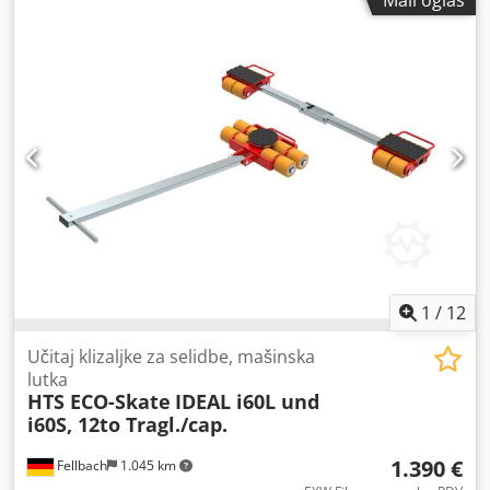
Mali oglas
1
/
12
Učitaj klizaljke za selidbe, mašinska
lutka
HTS ECO-Skate
IDEAL i60L und
i60S, 12to Tragl./cap.
1.390 €
Fellbach
1.045 km