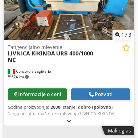
1
/
3
Tangencijalno mlevenje
LIVNICA KIKINDA
URB 400/1000
NC
Concordia Sagittaria
674 km
Informacije o ceni
Pozvati
Godina proizvodnje:
2000
, stanje:
dobro (polovno)
,
Tangencijalna mašina za mlevenje LIVNICA KIKINDA
Kompletno sa magnetnom tabelom Chjdpfjq Aaw Hsx Af
Dsa Longitudinalni moždani udar mm 1000 Poprečni potez
Mali oglas
mm 400 Motorna snaga Kw 12 Težina Kg 3800