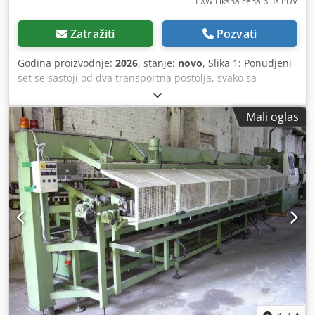
EXW Fiksna cena plus PDV
Zatražiti
Pozvati
Godina proizvodnje:
2026
, stanje:
novo
, Slika 1: Ponudjeni
set se sastoji od dva transportna postolja, svako sa
nosivošću od po 6 tona. Ukupno je moguće transportovati
12 tona. Opremljeni su visokokvalitetnim PU točkovima.
Mali oglas
Preostale slike: Dodatna transportna postolja u različitim
dimenzijama sa visinom umetanja od 60 do 220 mm i
nosivošću između 5 i 220 tona. Moguća izvedba kao 3-
tačka, 4-tačka, transportno postolje za kontejnere,
rotaciono postolje sa poliuretanskim točkovima (za sve
vrste podova) ili najlonskim točkovima (za ravne, glatke
podove). Molimo Vas da nam pošaljete upit sa navedenom
težinom za transport i načinom upotrebe, kako bismo
mogli da Vam pošaljemo ponudu. Rokovi isporuke kratki iz
lagera. Slike predstavljaju izbor iz našeg asortimana.
Chodpfx Afsgi Dl Nj Dja