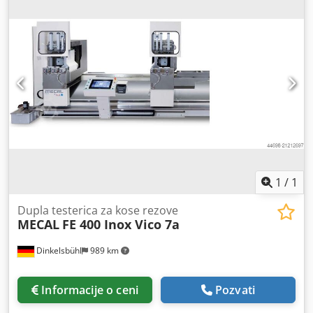
1
/
1
Dupla testerica za kose rezove
MECAL
FE 400 Inox Vico 7a
Dinkelsbühl
989 km
Informacije o ceni
Pozvati