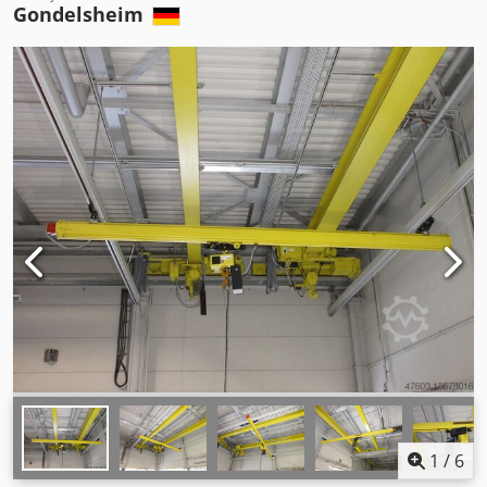
Gondelsheim
1
/
6