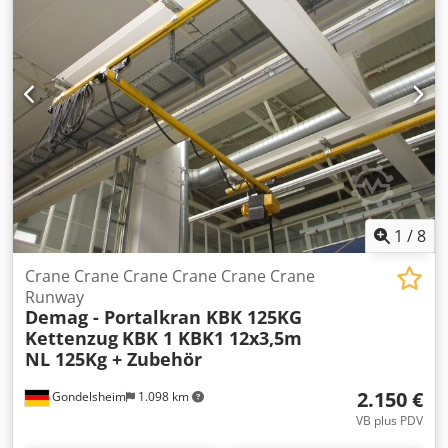
1
/
8
Crane Crane Crane Crane Crane Crane
Runway
Demag - Portalkran KBK 125KG
Kettenzug
KBK 1 KBK1 12x3,5m
NL 125Kg + Zubehör
2.150 €
Gondelsheim
1.098 km
VB plus PDV