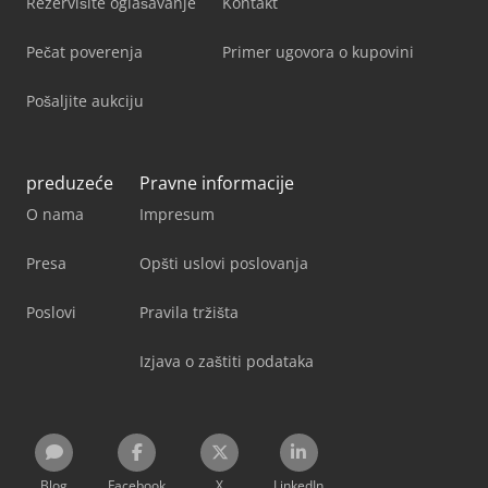
Rezervišite oglašavanje
Kontakt
Pečat poverenja
Primer ugovora o kupovini
Pošaljite aukciju
preduzeće
Pravne informacije
O nama
Impresum
Presa
Opšti uslovi poslovanja
Poslovi
Pravila tržišta
Izjava o zaštiti podataka
Blog
Facebook
X
LinkedIn