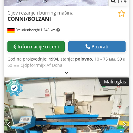
1
/
4
Cijev rezanje i burring mašina
CONNI/BOLZANI
Freudenberg
1.243 km
Informacije o ceni
Pozvati
Godina proizvodnje:
1994
, stanje:
polovno
, 10 - 75 мм, 59 к
60 мм Cjdpforrmijx Af Doha
Mali oglas