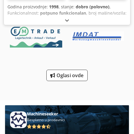
tovarnom prostoru povećava zaštitu i funkcionalnost.
Godina proizvodnje:
1998
, stanje:
dobro (polovno)
,
Vozilo, koje je ranije bilo korišćeno kao poštansko vozilo, je
Funkcionalnost:
potpuno funkcionalan
, broj mašine/vozila:
u žutoj boji i imao je jednog prethodnog vlasnika.
12254 B521 860
, Mostna dizalica ± 10.500 mm k 12.500 kg
Dozvoljena ukupna masa iznosi 2.800 kg. Pregled bez
Codpfx Afev Ip Egs Djha
prethodne najave moguć je od ponedeljka do subote.
Prodaja isključivo pravnim licima (poljoprivreda, slobodna
zanimanja, mali i veliki biznis) ili za izvoz. Zadržavamo
pravo na greške i prethodnu prodaju.
Oglasi ovde
Machineseeker
Besplatno u prodavnici