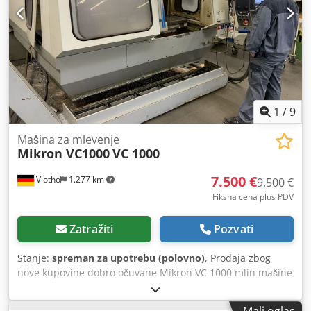
odmah dostupan Lokacija artikla je 75053 Gondelsheim Na
raspolaganju su još dizalice, kapacitet podizanja 80-
5000Kg, molim vas raspitajte se Pogledajte slike Isporuka
po teretnom prosleđivanje ili pik-ap samo po zakazanoj
obavezi
1
/
9
Mašina za mlevenje
Mikron VC1000
VC 1000
7.500 €
Vlotho
1.277 km
9.500 €
Fiksna cena plus PDV
Zatražiti
Pozvati
Stanje:
spreman za upotrebu (polovno)
, Prodaja zbog
nove kupovine dobro očuvane Mikron VC 1000 mlin mašine
Cjdpoh Tnpxsfx Af Djha