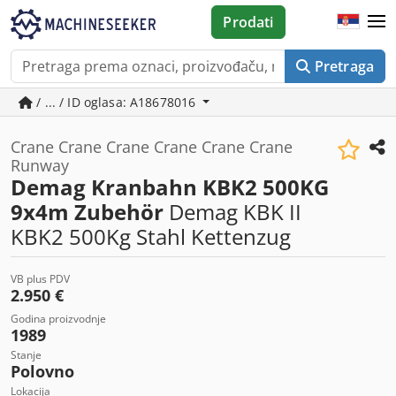
Prodati
Pretraga
/ ... / ID oglasa: A18678016
Crane Crane Crane Crane Crane Crane
Runway
Demag Kranbahn KBK2 500KG
9x4m Zubehör
Demag KBK II
KBK2 500Kg Stahl Kettenzug
VB plus PDV
2.950 €
Godina proizvodnje
1989
Stanje
Polovno
Lokacija