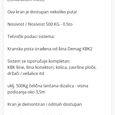
Ova kran je dostupan nekoliko puta!
Nosivost / Nosivost 500 KG - 0.5to
Tehnički podaci sistema:
Kranska pista izrađena od šina Demag KBK2
Sistem se isporučuje kompletan:
KBK šine, šina konektori, kolica, završne ploče,
držači / vešalice itd
uklj. 500Kg čelična lančana dizalica - visina
podizanja oko 3,5m
Kran je demontiran i odmah dostupan