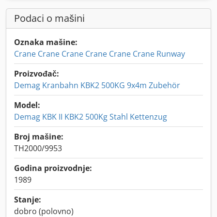
Podaci o mašini
Oznaka mašine:
Crane Crane Crane Crane Crane Crane Runway
Proizvođač:
Demag Kranbahn KBK2 500KG 9x4m Zubehör
Model:
Demag KBK II KBK2 500Kg Stahl Kettenzug
Broj mašine:
TH2000/9953
Godina proizvodnje:
1989
Stanje:
dobro (polovno)