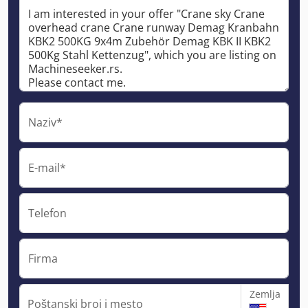
Naziv*
E-mail*
Telefon
Firma
Zemlja
Poštanski broj i mesto