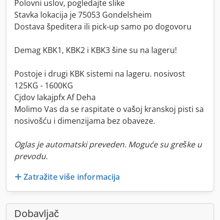
Polovni uslov, pogledajte slike
Stavka lokacija je 75053 Gondelsheim
Dostava špeditera ili pick-up samo po dogovoru
Demag KBK1, KBK2 i KBK3 šine su na lageru!
Postoje i drugi KBK sistemi na lageru. nosivost
125KG - 1600KG
Cjdov Iakajpfx Af Deha
Molimo Vas da se raspitate o vašoj kranskoj pisti sa
nosivošću i dimenzijama bez obaveze.
Oglas je automatski preveden. Moguće su greške u
prevodu.
Zatražite više informacija
Dobavljač