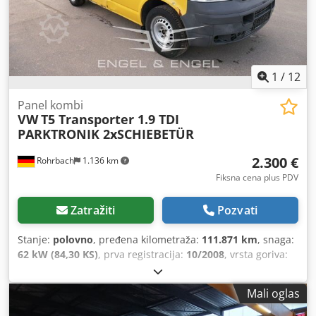
KBK1, KBK2 i KBK3 šine su na lageru! Postoje i drugi KBK
sistemi na lageru. nosivost 125KG - 1600KG Molimo Vas da
se raspitate o vašoj kranskoj pisti sa nosivošću i
dimenzijama bez obaveze.
1
/
12
Panel kombi
VW
T5 Transporter 1.9 TDI
PARKTRONIK 2xSCHIEBETÜR
2.300 €
Rohrbach
1.136 km
Fiksna cena plus PDV
Zatražiti
Pozvati
Stanje:
polovno
, pređena kilometraža:
111.871 km
, snaga:
62 kW (84,30 KS)
, prva registracija:
10/2008
, vrsta goriva:
dizel
, prazna masa vozila:
1.800 kg
, maksimalna nosivost:
1.000 kg
, ukupna težina:
2.800 kg
, konfiguracija osovina:
Mali oglas
4x2
, gorivo:
dizel
, CO₂ emisije:
227 g/km
, potrošnja goriva
(gradska vožnja):
10,2 l/100 km
, potrošnja goriva