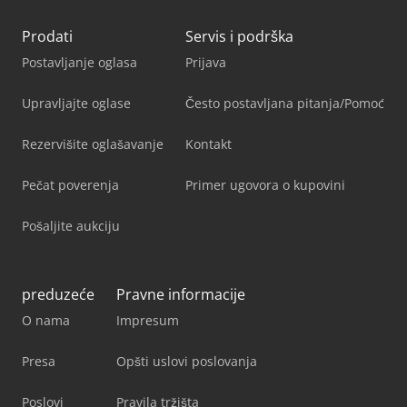
Prodati
Servis i podrška
Postavljanje oglasa
Prijava
Upravljajte oglase
Često postavljana pitanja/Pomoć
Rezervišite oglašavanje
Kontakt
Pečat poverenja
Primer ugovora o kupovini
Pošaljite aukciju
preduzeće
Pravne informacije
O nama
Impresum
Presa
Opšti uslovi poslovanja
Poslovi
Pravila tržišta