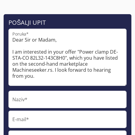
POŠALJI UPIT
Poruka*
Naziv*
E-mail*