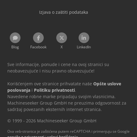
Izjava o zaštiti podataka
Blog
Facebook
X
LinkedIn
Sve informacije, ponude i cene na ovoj stranici su
neobavezujuće i nisu pravno obavezujuće!
Korišćenjem ove stranice prihvatate naše
Opšte uslove
poslovanja
i
Politiku privatnosti
.
Navedene robne marke pripadaju svojim vlasnicima.
Machineseeker Group GmbH ne preuzima odgovornost za
sadržaj povezanih eksternih internet stranica.
© 1999 - 2026 Machineseeker Group GmbH
Ova veb-stranica je zaštićena putem reCAPTCHA i primenjuju se Google
pravila o privatnosti
i
uslovi korišćenja
.