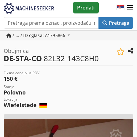
Prodati
Pretraga
/ ... / ID oglasa: A1795866
Obujmica
DE-STA-CO
82L32-143C8H0
Fiksna cena plus PDV
150 €
Stanje
Polovno
Lokacija
Wiefelstede