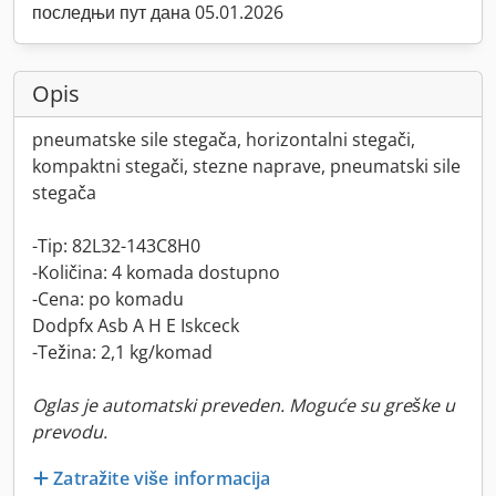
последњи пут дана 05.01.2026
Opis
pneumatske sile stegača, horizontalni stegači,
kompaktni stegači, stezne naprave, pneumatski sile
stegača
-Tip: 82L32-143C8H0
-Količina: 4 komada dostupno
-Cena: po komadu
Dodpfx Asb A H E Iskceck
-Težina: 2,1 kg/komad
Oglas je automatski preveden. Moguće su greške u
prevodu.
Zatražite više informacija