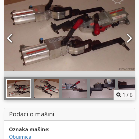
1
/
6
Podaci o mašini
Oznaka mašine:
Obujmica