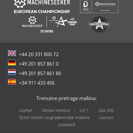
+44 20 331 800 72
+49 201 857 861 0
+49 201 857 861 80
+34 911 433 456
Trenutne pretrage mašina:
Layher
Delovi motora
Lcf 1
Lbx 200
Dizel motori za građevinske mašine
Lazzari
Leadwell