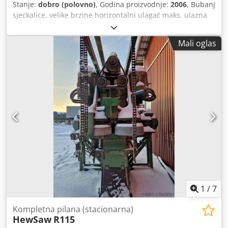
Stanje:
dobro (polovno)
, Godina proizvodnje:
2006
, Bubanj
sjeckalice, velike brzine horizontalni ulagač maks. ulazna
širina 450 mm maks. ulazna visina 140 mm Dkjdpfxsu Rl
Ruo Acdjr Motor 75 kW sa frekventnim pretvaračem za
Mali oglas
promenljivu brzinu nema vibracioni žleb
1
/
7
Kompletna pilana (stacionarna)
HewSaw
R115