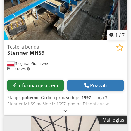
Dodpfxeg Rn Avs Acdekr Oswald RM162 nosač noževa
RM7066W € 215,00/kom Rado ćemo napraviti ponudu sa
komercijalnim uslovima, dodatni rezervni delovi su
dostupni na zahtev.
1
/
7
Testera benda
Stenner
MHS9
Smętowo Graniczne
1.097 km
Informacije o ceni
Pozvati
Stanje:
polovno
, Godina proizvodnje:
1997
, Linija 3
Stenner MHS9 mašine iz 1997. godine Dksdpfx Acjw
Nrhkodjr
Mali oglas