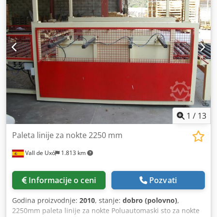
1
/
13
Paleta linije za nokte 2250 mm
Vall de Uxó
1.813 km
Informacije o ceni
Pozvati
Godina proizvodnje:
2010
, stanje:
dobro (polovno)
,
2250mm paleta linije za nokte Poluautomaski sto za nokte