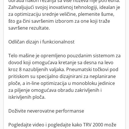
obrada nakon rezanja sa više noževa nije potrebna.
Zahvaljujući svojoj inovativnoj tehnologiji, idealan je
za optimizaciju srednje veličine, plemenite šume,
što ga čini savršenim izborom za one koji traže
savršene rezultate.
Odličan dizajn i funkcionalnost
Telo mašine je opremljeno pouzdanim sistemom za
dovod koji omogućava kretanje sa desna na levo
kroz 8 nazubljenih valjaka. Pneumatski točkovi pod
pritiskom su specijalno dizajnirani za neplanirane
ploče, a in-line optimizacija u monobloku jedinice
za piljenje omogućava obradu zakrivljenih i
iskrivljenih ploča.
Doživite neverovatne performanse
Pogledajte video i pogledajte kako TRV 2000 može