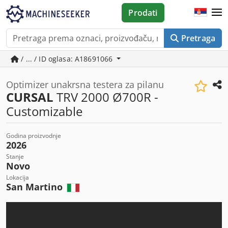
Prodati
Pretraga
/ ... / ID oglasa: A18691066
Optimizer unakrsna testera za pilanu
CURSAL
TRV 2000 Ø700R -
Customizable
Godina proizvodnje
2026
Stanje
Novo
Lokacija
San Martino