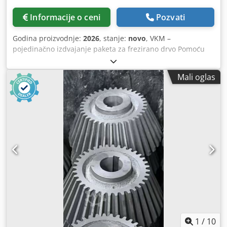
Informacije o ceni
Pozvati
Godina proizvodnje:
2026
, stanje:
novo
, VKM –
pojedinačno izdvajanje paketa za frezirano drvo Pomoću
izdvajanja već freziranih drvenih elemenata, bilo da su
nasumično poređani ili u paketu, omogućava se ekonomski
Mali oglas
isplativa dalja obrada. U dvostepenom procesu drvo se
izdvaja za dalju obradu. Takođe je moguće kontrolisano
ubacivanje pojedinačno izdvojenog drveta u toku
kontinuiranog procesa. Ubacivač je mehanički konstruisan
tako da pouzdano ubacuje i krivo drvo. Pored toga, može
se prilagoditi prečniku drvenih elemenata, tako da se
transportuje samo jedan komad i time sprečava zastoj u
narednom procesu. Dkedeg Rxhgopfx Acder
1
/
10