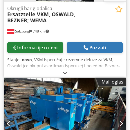
Okrugli bar glodalica
Ersatzteile VKM, OSWALD,
BEZNER; WEMA
Salzburg
748 km
Informacije o ceni
Pozvati
Stanje:
novo
, VKM isporučuje rezervne delove za VKM,
Oswald (celokupni asortiman isporuke) i pojedine Bezner-
Oswald, Wema Probst mašine, kao i BÖGLI tračne testere i
rezervne noževe po crtežu za razne mašine za obradu
Mali oglas
drveta. Delovi su delimično dostupni sa lagera. U nastavku
su navedeni neki od najtraženijih delova: Centrirni valjak,
otvor 40 mm € 112,00/kom Centrirni valjak, otvor 50 mm €
156,00/kom Nabojni valjak, otvor 40 mm € 118,00/kom
Nabojni valjak, otvor 50 mm € 138,00/kom Izlazni valjak,
otvor 40 mm € 102,00/kom Nabojni valjak, otvor 50 mm €
126,00/kom Bezner WP35 disk za ljuštenje € 3.920,00/kom
Oswald RM162 vođica klizača RM7072W € 302,00/kom