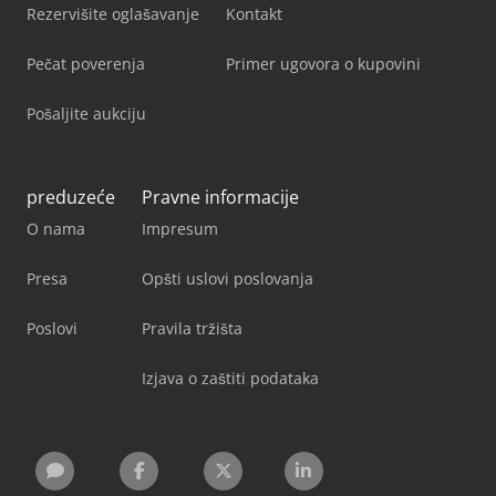
Rezervišite oglašavanje
Kontakt
Pečat poverenja
Primer ugovora o kupovini
Pošaljite aukciju
preduzeće
Pravne informacije
O nama
Impresum
Presa
Opšti uslovi poslovanja
Poslovi
Pravila tržišta
Izjava o zaštiti podataka