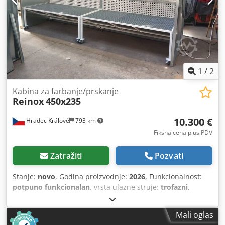
2024/2025 godina proizvodnje • emisija buke - 85,5 dB(A) •
mašina zadovoljava CE standarde Dodatne informacije:
Djdsrdwm Topfx Acdokr • stolovi prikazani na fotografijama
u setu sa mašinom (2 x 2,0 m) • Dostupno u roku od 7-10
radnih dana • u cenu nije uključen PDV i troškovi prevoza
1
/
2
Kabina za farbanje/prskanje
Reinox
450x235
10.300 €
Hradec Králové
793 km
Fiksna cena plus PDV
Zatražiti
Pozvati
Stanje:
novo
, Godina proizvodnje:
2026
, Funkcionalnost:
potpuno funkcionalan
, vrsta ulazne struje:
trofazni
,
trajanje garancije:
12 meseci
, Oprema:
kabina
,
Lakirerska/kabina za prskanje !! Uvek se radi o novoj mašini
Mali oglas
(fotografije su sa realizacija kod kupaca). Mi smo