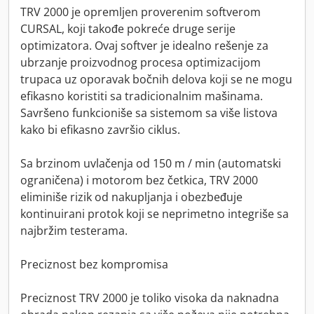
TRV 2000 je opremljen proverenim softverom
CURSAL, koji takođe pokreće druge serije
optimizatora. Ovaj softver je idealno rešenje za
ubrzanje proizvodnog procesa optimizacijom
trupaca uz oporavak bočnih delova koji se ne mogu
efikasno koristiti sa tradicionalnim mašinama.
Savršeno funkcioniše sa sistemom sa više listova
kako bi efikasno završio ciklus.
Sa brzinom uvlačenja od 150 m / min (automatski
ograničena) i motorom bez četkica, TRV 2000
eliminiše rizik od nakupljanja i obezbeđuje
kontinuirani protok koji se neprimetno integriše sa
najbržim testerama.
Preciznost bez kompromisa
Preciznost TRV 2000 je toliko visoka da naknadna