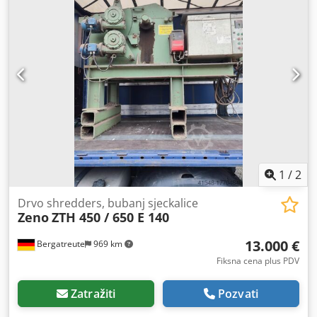
1
/
2
Drvo shredders, bubanj sjeckalice
Zeno
ZTH 450 / 650 E 140
13.000 €
Bergatreute
969 km
Fiksna cena plus PDV
Zatražiti
Pozvati