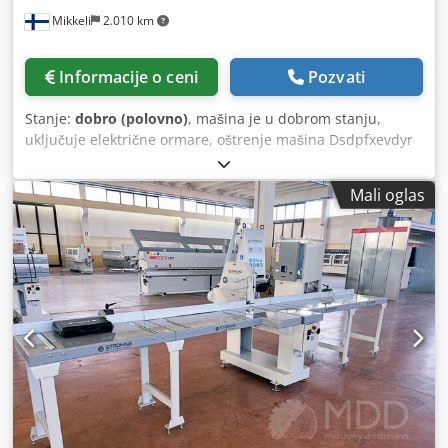
Mikkeli
2.010 km
Informacije o ceni
Pozvati
Stanje:
dobro (polovno)
, mašina je u dobrom stanju,
uključuje električne ormare, oštrenje mašina Dsdpfxevdyr
Ne Acdekr
Mali oglas