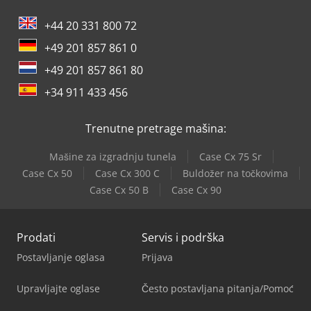
+44 20 331 800 72
+49 201 857 861 0
+49 201 857 861 80
+34 911 433 456
Trenutne pretrage mašina:
Mašine za izgradnju tunela
Case Cx 75 Sr
Case Cx 50
Case Cx 300 C
Buldožer na točkovima
Case Cx 50 B
Case Cx 90
Prodati
Servis i podrška
Postavljanje oglasa
Prijava
Upravljajte oglase
Često postavljana pitanja/Pomoć