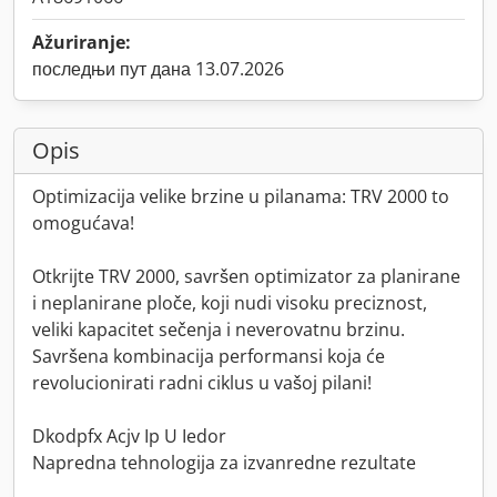
Ažuriranje:
последњи пут дана 13.07.2026
Opis
Optimizacija velike brzine u pilanama: TRV 2000 to
omogućava!
Otkrijte TRV 2000, savršen optimizator za planirane
i neplanirane ploče, koji nudi visoku preciznost,
veliki kapacitet sečenja i neverovatnu brzinu.
Savršena kombinacija performansi koja će
revolucionirati radni ciklus u vašoj pilani!
Dkodpfx Acjv Ip U Iedor
Napredna tehnologija za izvanredne rezultate