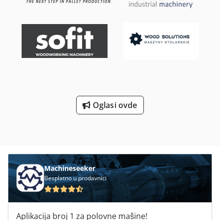
strane, pogodno je za savremena sredstva za impregnaciju
bez hroma i arsena. Dodpfxsx Sdpto Acdokr Kompletan
sistem uključuje tlačni sud, radni rezervoar, vakuumsku i
tlačnu pumpu, sistem za čišćenje, sistem za utovar kolica i
sigurnosne funkcije. Idealno za pilane i industrijske
preradjivače drveta koji zahtevaju pouzdane i
visokokvalitetne rezultate impregnacije. Tehnička
specifikacija na zahtev.
Oglasi ovde
Machineseeker
Besplatno u prodavnici
Aplikacija broj 1 za polovne mašine!