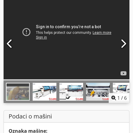
1
/
6
Podaci o mašini
Oznaka mašine: