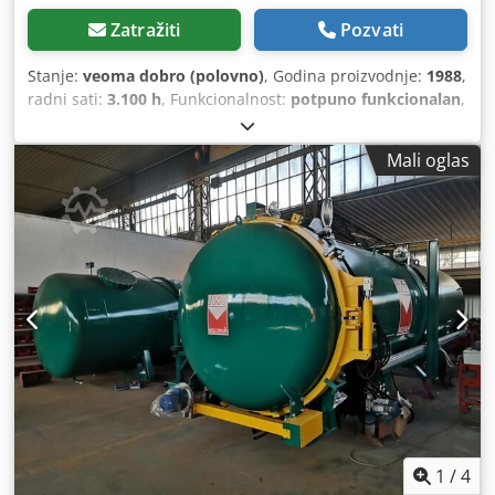
Zatražiti
Pozvati
Stanje:
veoma dobro (polovno)
, Godina proizvodnje:
1988
,
radni sati:
3.100 h
, Funkcionalnost:
potpuno funkcionalan
,
ukupna težina:
8.960 kg
, Willibald MZA 2500/Seckalica/
Šreder/Melčer • Proizvođač: Willibald • Tip: MZA 2500 •
Mali oglas
Godina proizvodnje: 1988 • Radnih sati: 3100 h • Motor: V6
Mercedes-Benz • Protok: 75 m³/h zavisno od materijala •
Propusnost: 500 mm • Pokretna čekića • Vlaknanje
organskog materijala za kompostiranje (baštenski otpad,
drveni otpad do prečnika 30 cm) • Usitnjavanje starog i
otpadnog drveta do prečnika 30 cm • Broj osovina: 2
tandem/BW osovine • Kočioni sistem: vazdušni • Vučno oko:
40 mm • Ukupna masa: 8960 kg • Nemačka mašina •
Odmah spremna za rad • Ova ponuda nije obavezujuća i
podložna je izmenama. - Predprodaja zadržana, - Greške
i/ili tipografske greške nisu isključene. - Prodaja po našim
opštim uslovima. Dedpfexu Dipex Acdokr
1
/
4