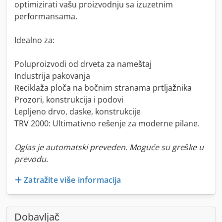
optimizirati vašu proizvodnju sa izuzetnim
performansama.
Idealno za:
Poluproizvodi od drveta za nameštaj
Industrija pakovanja
Reciklaža ploča na bočnim stranama prtljažnika
Prozori, konstrukcija i podovi
Lepljeno drvo, daske, konstrukcije
TRV 2000: Ultimativno rešenje za moderne pilane.
Oglas je automatski preveden. Moguće su greške u
prevodu.
Zatražite više informacija
Dobavljač