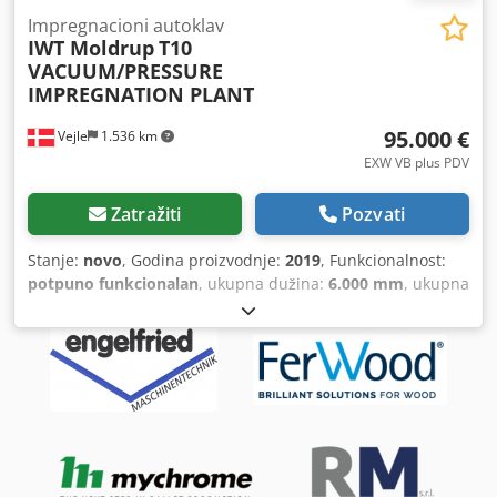
Impregnacioni autoklav
IWT Moldrup
T10
VACUUM/PRESSURE
IMPREGNATION PLANT
95.000 €
Vejle
1.536 km
EXW VB plus PDV
Zatražiti
Pozvati
Stanje:
novo
, Godina proizvodnje:
2019
, Funkcionalnost:
potpuno funkcionalan
, ukupna dužina:
6.000 mm
, ukupna
širina:
1.800 mm
, Industrijska postrojenja za vakuumsku i
tlačnu impregnaciju dizajnirana za efikasnu i ujednačenu
obradu drveta. Model T10 poseduje autoklav prečnika
Ø1.800 mm i dužine 6.000 mm, kapaciteta 8–9 m³ drveta
po jednoj turi, sa radnim pritiskom do 15 bara (aps).
Postrojenje je potpuno automatizovano putem PLC
sistema, omogućavajući preciznu kontrolu vakuuma,
pritiska, vremena i apsorpcije impregnacionog sredstva.
Izgrađeno prema standardu EN 13445 uz inspekciju treće