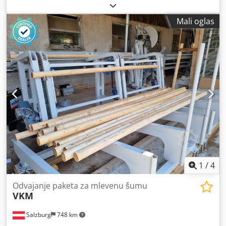
Dkodpfjpy H Erjx Acdor Turner + (opcionalni označivač)
Viljuškar (maksimalno 3000 mm) Prenos
Mali oglas
1
/
4
Odvajanje paketa za mlevenu šumu
VKM
Salzburg
748 km