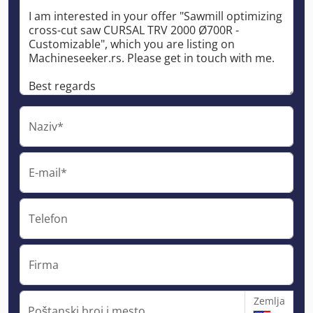
Naziv*
E-mail*
Telefon
Firma
Zemlja
Poštanski broj i mesto