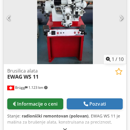
1
/
10
Brusilica alata
EWAG
WS 11
Brügg
1.123 km
Informacije o ceni
Pozvati
Stanje:
radionički remontovan (polovan)
, EWAG WS 11 je
mašina za brušenje alata, konstruisana za preciznost,
visoku tačnost i pouzdanost. X/Y/Z 100 mm; brusni točak