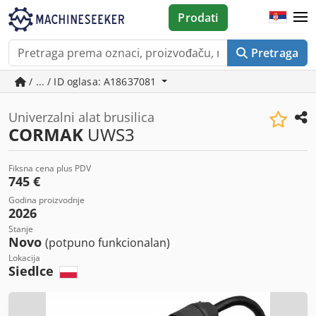
Prodati
Pretraga
/ ... / ID oglasa: A18637081
Univerzalni alat brusilica
CORMAK
UWS3
Fiksna cena plus PDV
745 €
Godina proizvodnje
2026
Stanje
Novo
(potpuno funkcionalan)
Lokacija
Siedlce