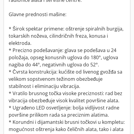
radionice alata i servisne centre.
Glavne prednosti mašine:
* Širok spektar primene: oštrenje spiralnih burgija,
tokarskih noževa, cilindričnih freza, konusa i
elektroda.
* Precizno podešavanje: glava se podešava u 24
položaja, opseg konusnih uglova do 180°, uglova
nagiba do 44°, negativnih uglova do 52°.
* Čvrsta konstrukcija: kućište od livenog gvožđa sa
velikom sopstvenom težinom obezbeđuje
stabilnost i eliminaciju vibracija.
* Vratilo brusnog točka visoke preciznosti: rad bez
vibracija obezbeđuje visok kvalitet površine alata.
* Ugrađeno LED osvetljenje: bolja vidljivost radne
površine prilikom rada sa preciznim alatima.
* Korundni i dijamantski brusni točkovi u kompletu:
mogućnost oštrenja kako čeličnih alata, tako i alata