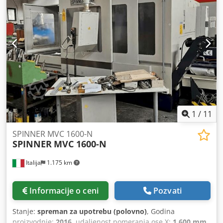
1
/
11
SPINNER MVC 1600-N
SPINNER
MVC 1600-N
Italija
1.175 km
Informacije o ceni
Pozvati
Stanje:
spreman za upotrebu (polovno)
, Godina
proizvodnje:
2016
, udaljenost pomeranja ose X:
1.600 mm
,