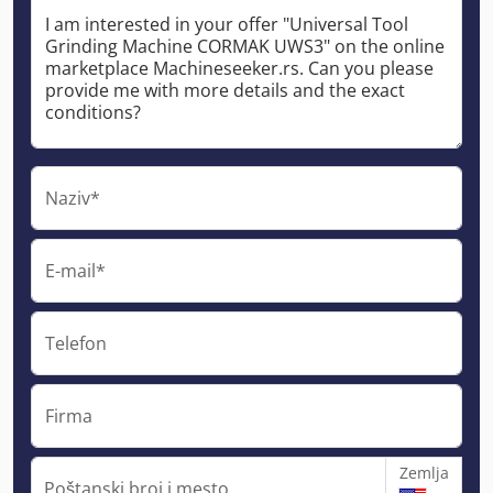
Naziv*
E-mail*
Telefon
Firma
Zemlja
Poštanski broj i mesto