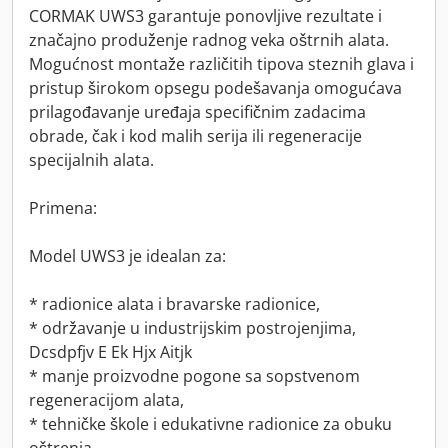
CORMAK UWS3 garantuje ponovljive rezultate i
značajno produženje radnog veka oštrnih alata.
Mogućnost montaže različitih tipova steznih glava i
pristup širokom opsegu podešavanja omogućava
prilagođavanje uređaja specifičnim zadacima
obrade, čak i kod malih serija ili regeneracije
specijalnih alata.
Primena:
Model UWS3 je idealan za:
* radionice alata i bravarske radionice,
* održavanje u industrijskim postrojenjima,
Dcsdpfjv E Ek Hjx Aitjk
* manje proizvodne pogone sa sopstvenom
regeneracijom alata,
* tehničke škole i edukativne radionice za obuku