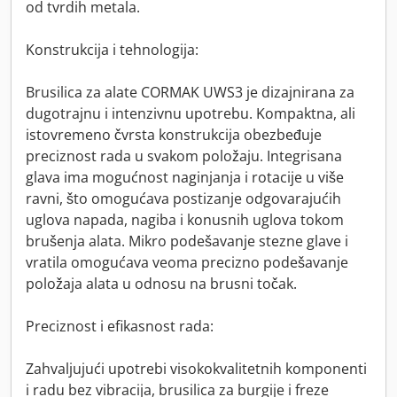
od tvrdih metala.
Konstrukcija i tehnologija:
Brusilica za alate CORMAK UWS3 je dizajnirana za
dugotrajnu i intenzivnu upotrebu. Kompaktna, ali
istovremeno čvrsta konstrukcija obezbeđuje
preciznost rada u svakom položaju. Integrisana
glava ima mogućnost naginjanja i rotacije u više
ravni, što omogućava postizanje odgovarajućih
uglova napada, nagiba i konusnih uglova tokom
brušenja alata. Mikro podešavanje stezne glave i
vratila omogućava veoma precizno podešavanje
položaja alata u odnosu na brusni točak.
Preciznost i efikasnost rada:
Zahvaljujući upotrebi visokokvalitetnih komponenti
i radu bez vibracija, brusilica za burgije i freze