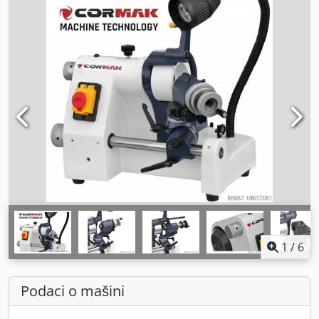
1
/
6
Podaci o mašini