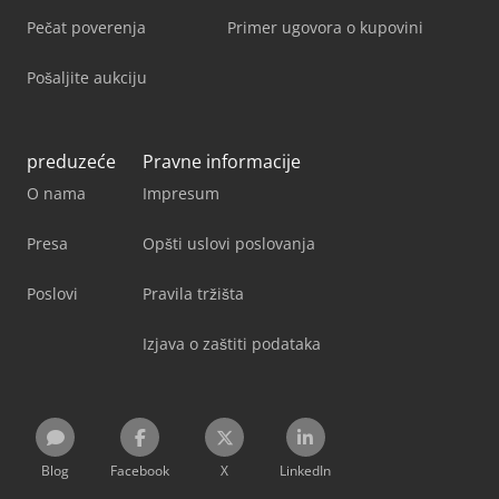
Pečat poverenja
Primer ugovora o kupovini
Pošaljite aukciju
preduzeće
Pravne informacije
O nama
Impresum
Presa
Opšti uslovi poslovanja
Poslovi
Pravila tržišta
Izjava o zaštiti podataka
Blog
Facebook
X
LinkedIn