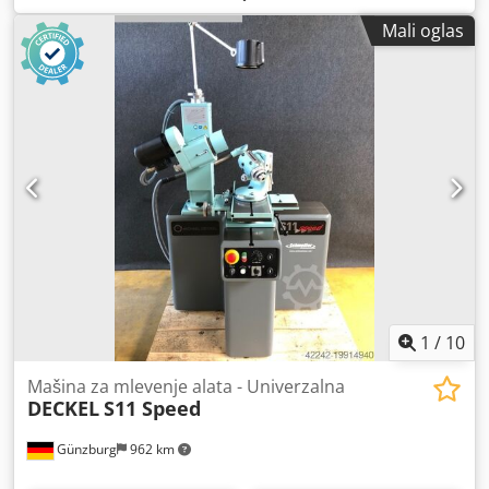
Ø75 mm; osa A: -135°/+30°; radno vreteno 100–1300 o/min;
Mali oglas
vertikalno podešavanje 100 mm; prihvat kolevki 20 W.
Brusno vreteno 2500–7100 o/min; 380 V, 60 Hz; 0,4 kW;
~350 kg; dimenzije 1000×1000×1800 mm. Oprema: set
prihvatnih čaura, prirubnice, držač brusnog točka, lampa,
Z-podesiva jedinica. Omogućava uske tolerancije; Sektori:
automobilska industrija, avioindustrija, časovničarstvo,
medicinska tehnika. Dsdoyxnz Tspfx Aitjck
1
/
10
Mašina za mlevenje alata - Univerzalna
DECKEL
S11 Speed
Günzburg
962 km