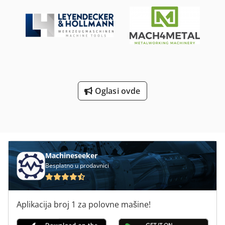
Radujemo se Vašoj poseti. Vaš Markus Hirsch tim
Oglasi ovde
Machineseeker
Besplatno u prodavnici
Aplikacija broj 1 za polovne mašine!