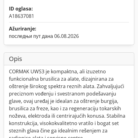
ID oglasa:
A18637081
Ažuriranje:
последњи пут дана 06.08.2026
Opis
CORMAK UWS3 je kompaktna, ali izuzetno
funkcionalna brusilica za alate, dizajnirana za
oštrenje širokog spektra reznih alata. Zahvaljujući
preciznom vođenju i svestranom podešavanju
glave, ovaj uređaj je idealan za oštrenje burgija,
brusilica za freze, kao i za regeneraciju tokarskih
noževa, elektroda ili centrirajućih konusa. Stabilna
konstrukcija, visokokvalitetno vratilo i bogat set
steznih glava čine ga idealnim rešenjem za