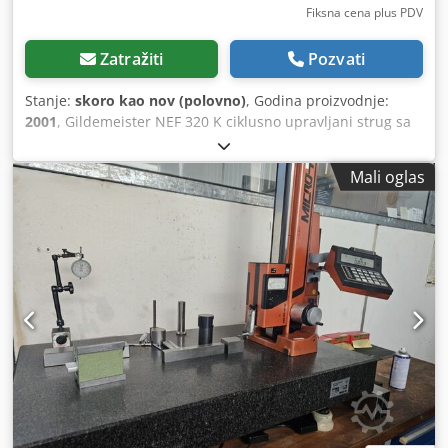
Fiksna cena plus PDV
Zatražiti
Pozvati
Stanje:
skoro kao nov (polovno)
, Godina proizvodnje:
2001
, Gildemeister NEF 320 K ciklusno upravljani strug sa
Siemens Sinumerik 810 DL upravljanjem, godina
proizvodnje 2001, u veoma dobrom originalnom stanju.
Mali oglas
Tehnički podaci: Godina proizvodnje: 2001 Prečnik obrtanja
preko ležaja: 320 mm Prečnik obrtanja preko klizača: 150
mm Razmak između šiljaka: 750 mm Poprečni hod: 185 mm
Brzina posmaka X: 4 m/min Brzina posmaka Y: 4 m/min
Brzi hod X-osa: 8 m/min Brzi hod Y-osa: 10 m/min Glava
vretena DIN 55027 veličina 6 Provrt vretena: 52 mm
Pogonska snaga 100%: 7 kW Opseg obrtaja: 14-3550 o/min
(2 stepena) Prečnik pinole konjića: 70 mm Dedpfswx Rbpox
Aitsck Hod pinole konjića: 120 mm Stepen konusa pinole:
ISO MK 5 Dimenzije mašine: 2600 x 1440 x 1440 mm Težina
mašine: cca 2,0 t Oprema i dodatna oprema: O mašini: Na
prodaju je Gildemeister NEF 320 K strug sa ciklusnom
automatikom, godina proizvodnje 2003, u veoma dobrom