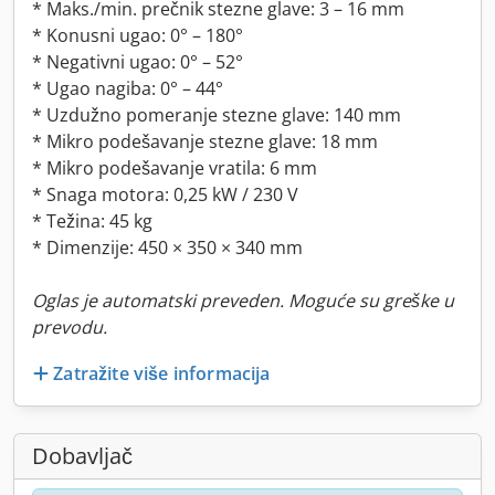
* Maks./min. prečnik stezne glave: 3 – 16 mm
* Konusni ugao: 0° – 180°
* Negativni ugao: 0° – 52°
* Ugao nagiba: 0° – 44°
* Uzdužno pomeranje stezne glave: 140 mm
* Mikro podešavanje stezne glave: 18 mm
* Mikro podešavanje vratila: 6 mm
* Snaga motora: 0,25 kW / 230 V
* Težina: 45 kg
* Dimenzije: 450 × 350 × 340 mm
Oglas je automatski preveden. Moguće su greške u
prevodu.
Zatražite više informacija
Dobavljač