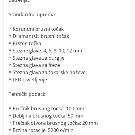
oštrenja.
Standardna oprema:
* Korundni brusni točak
* Dijamantski brusni točak
* Prsten točka
* Stezne glave: 4, 6, 8, 10, 12 mm
* Stezna glava za burgije
* Stezna glava za freze
* Stezna glava za tokarske noževe
* LED osvetljenje
Tehnički podaci:
* Prečnik brusnog točka: 100 mm
* Debljina brusnog točka: 50 mm
* Prečnik otvora brusnog točka: 20 mm
* Brzina rotacije: 5200 o/min