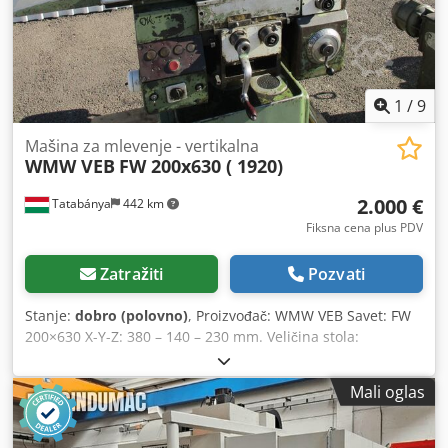
kućište sa nedovoljnom kalemom za implementaciju zaštite
od ponovnog pokretanja npr. u slučaju nestanka struje ili
isključivanja koristi se kao što se vidi Mašina tehnički
usaglašena sa status godine izgradnje u to vreme.
1
/
9
Mašina za mlevenje - vertikalna
WMW VEB
FW 200x630 ( 1920)
2.000 €
Tatabánya
442 km
Fiksna cena plus PDV
Zatražiti
Pozvati
Stanje:
dobro (polovno)
, Proizvođač: WMW VEB Savet: FW
200×630 X-Y-Z: 380 – 140 – 230 mm. Veličina stola:
200x630mm Dodjik Hcuopfx Aitjck
Mali oglas