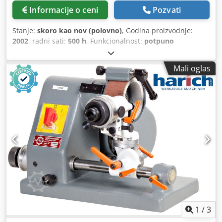
Informacije o ceni
Pozvati
Stanje:
skoro kao nov (polovno)
, Godina proizvodnje:
2002
, radni sati:
500 h
, Funkcionalnost:
potpuno
funkcionalan
, Prečnik brušenja - maks. 238 - 620 mm
Dužina brušenja: 190 mm Dužina obratka: 380 - 940 mm
Mali oglas
Broj obrtaja vretena - bezstepeno: 2 - 12.000 o/min Snaga
struje: 380 kVA Pogonska snaga motora za brušenje: 1,1 kW
Ukupna potrebna snaga: 2,2 kW Težina mašine cca. 0,6 t !!!
Imamo gotovo sve rezervne delove za Deckel S 11 mašine
na lageru !!! !!! Oprema se može individualno prilagođavati
!!! Rado ćemo uzeti vašu polovnu Deckel S 11 u zamenu -
kontaktirajte nas! DECKEL S 11 UNIVERZALNA MAŠINA ZA
BRUŠENJE ALATA 2189 400 V, 50 Hz, sa CEE utikačem i
kablom Boja: • Gornja konstrukcija – pastelno tirkizna RAL
6034 • Stalak – plavo-siva RAL 7031 Motorno podešavanje
visine, aksijalno podešavanje vretena za brušenje Mašina
kao nova!! * Oprema: • Deljiva glava SK 40 sa deljivim
diskom 24 R • Deljivi disk 20 R • Vijak za stezanje M16
69871 Dedpfxjw U Eg Rj Aitock • Uređaj za narezivanje i
1
/
3
brušenje sa kućištem sa zupčastom letvom • Protuležište