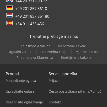
+44 20 331 800 72
+49 201 857 861 0
+49 201 857 861 80
+34 911 433 456
Trenutne pretrage mašina:
Teleskopski Viličar
Merdevine i skele
Digitalni Zaslon
Proizvodna Linija
Mjerač Protoka
Pneumatska Klamerica
Kontejner s kukom
Prodati
Servis i podrška
Postavljanje oglasa
Prijava
Upravljajte oglase
Često postavljana pitanja/Pomoć
Rezervišite oglašavanje
Kontakt