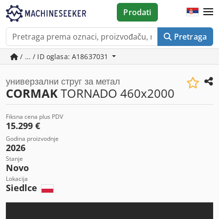
Prodati
Pretraga
/ ... / ID oglasa: A18637031
универзални струг за метал
CORMAK
TORNADO 460x2000
Fiksna cena plus PDV
15.299 €
Godina proizvodnje
2026
Stanje
Novo
Lokacija
Siedlce