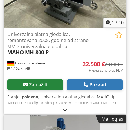
1
/
10
Univerzalna alatna glodalica,
remontovana 2008. godine od strane
MMD, univerzalna glodalica
MAHO
MH 800 P
22.500 €
Hessisch Lichtenau
23.000 €
1.162 km
Fiksna cena plus PDV
Zatražiti
Pozvati
Stanje:
polovno
, Univerzalna alatna glodalica MAHO tip
MH 800 P sa digitalnim prikazom i HEIDENHAIN TNC 121
upravljačem. • Godina proizvodnje: 1982. (br. 80983)
Dsdpev Amrysfx Amyock • Mašina remontovana od strane
Mali oglas
MMD-a 2008. godine, nakon toga retko korišćena u
radionici elektro-firme. Radni hodovi: • X: 700 mm, Y: 450