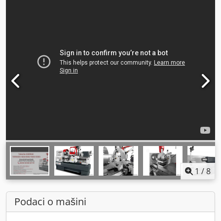
1
/
8
Podaci o mašini