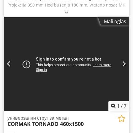
kg (mereno) Mašina je u veoma dobrom stanju.
Projekcija 350 mm Hod bušenja 180 mm, vreteno nosač MK
4 MK Tabela: 560 k 560 mm Prečnik kolone 140 mm brzina
50 - 1450 rpm Djdeupxhiopfx Amyjck Feeds 0.1 - 0.2
Mali oglas
mm/obo Ukupna potreba za napajanjem 1,5 kV Težina
mašine oko 580 kg Dimenzije LV 2.27 k 0.7 k 1.1 mm Kolona
bušilica sa: automatsko hranjenje Funkcija prisluškivanja.
Digitalni prikaz dubine rashladne tečnosti sistem 2 faza
motora Zaštita vretena Okretni sto LED osvetljenje
1
/
7
универзални струг за метал
CORMAK
TORNADO 460x1500