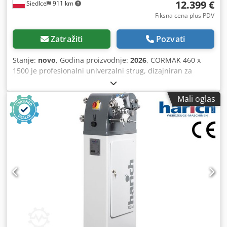
12.399 €
Siedlce
911 km
Fiksna cena plus PDV
Zatražiti
Pozvati
Stanje:
novo
, Godina proizvodnje:
2026
, CORMAK 460 x
1500 je profesionalni univerzalni strug, dizajniran za
preciznu obradu metalnih dijelova u industrijskim
pogonima, mehaničarskim radionicama i alatnicama.
Mali oglas
Zahvaljujući čvrstoj konstrukciji od livenog gvožđa, velikom
prolazu vretena i digitalnom očitavanju u tri ose, ovaj
konvencionalni strug obezbeđuje stabilnost, ponovljivost i
efikasnost, čak i u najzahtjevnijim aplikacijama. Glavne
prednosti mašine: * Čvrsta konstrukcija od livenog gvožđa,
kaljena i precizno brušena, garantuje odličnu amortizaciju
vibracija i dug životni vek. * Stabilna baza od livenog
gvožđa obezbeđuje sigurno postavljanje mašine i precizan
rad, čak i pri velikim opterećenjima. * Velika dužina obrade
– 1500 mm – omogućava obradu dugih dijelova u jednom
učvršćenju. * Prolaz vretena od 80 mm omogućava obradu
cijevi i osovina sa značajnim unutrašnjim prečnicima. *