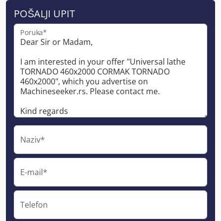
POŠALJI UPIT
Poruka*
Naziv*
E-mail*
Telefon