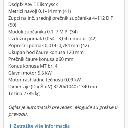
Dsdpfx Aev E Eiismysck
Metrici navoji 0,1–14 mm (41)
Zupci na inč, srednji prečnik zupčanika 4–112 D.P.
(50)
Moduli zupčanika 0,1–7 M.P. (34)
Uzdužni pomak 0,054 - 3,04 mm/obr. (42)
Poprečni pomak 0,014–0,784 mm (42)
Ukupan hod čaure konusa 120 mm
Prečnik čaure konusa ø60 mm
Konus konusa MT br. 4
Glavni motor 5,5 kW
Motor rashladne tečnosti 0,09 kW
Dimenzije (D x Š x V) 3220x1040x1340 mm
Težina 2785 kg
Oglas je automatski preveden. Moguće su greške u
prevodu.
Zatražite više informacija