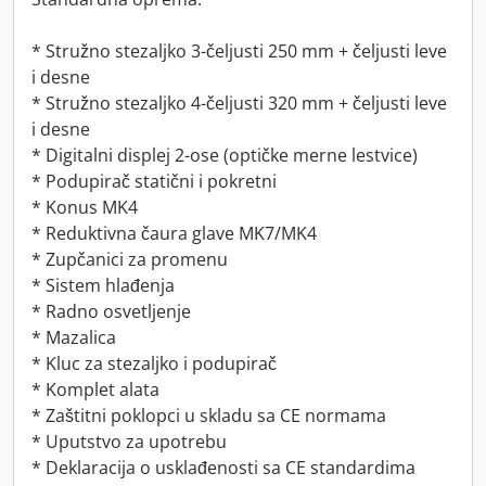
* Stružno stezaljko 3-čeljusti 250 mm + čeljusti leve
i desne
* Stružno stezaljko 4-čeljusti 320 mm + čeljusti leve
i desne
* Digitalni displej 2-ose (optičke merne lestvice)
* Podupirač statični i pokretni
* Konus MK4
* Reduktivna čaura glave MK7/MK4
* Zupčanici za promenu
* Sistem hlađenja
* Radno osvetljenje
* Mazalica
* Kluc za stezaljko i podupirač
* Komplet alata
* Zaštitni poklopci u skladu sa CE normama
* Uputstvo za upotrebu
* Deklaracija o usklađenosti sa CE standardima