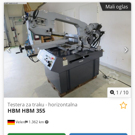
Mali oglas
1
/
10
Testera za traku - horizontalna
HBM
HBM 355
Velen
1.362 km