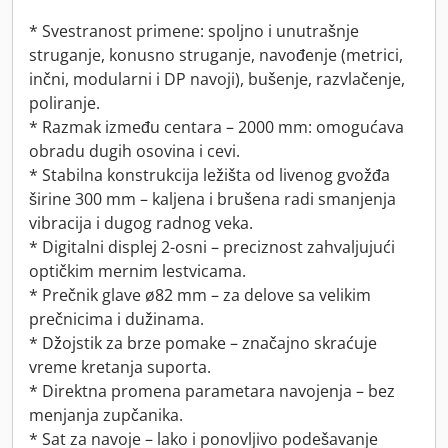
* Svestranost primene: spoljno i unutrašnje
struganje, konusno struganje, navođenje (metrici,
inčni, modularni i DP navoji), bušenje, razvlačenje,
poliranje.
* Razmak između centara – 2000 mm: omogućava
obradu dugih osovina i cevi.
* Stabilna konstrukcija ležišta od livenog gvožđa
širine 300 mm – kaljena i brušena radi smanjenja
vibracija i dugog radnog veka.
* Digitalni displej 2-osni – preciznost zahvaljujući
optičkim mernim lestvicama.
* Prečnik glave ø82 mm – za delove sa velikim
prečnicima i dužinama.
* Džojstik za brze pomake – značajno skraćuje
vreme kretanja suporta.
* Direktna promena parametara navojenja – bez
menjanja zupčanika.
* Sat za navoje – lako i ponovljivo podešavanje