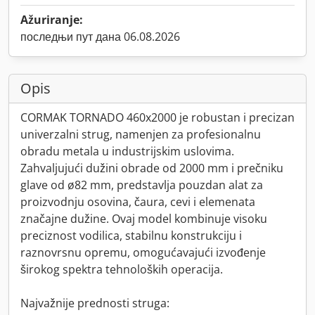
Ažuriranje:
последњи пут дана 06.08.2026
Opis
CORMAK TORNADO 460x2000 je robustan i precizan
univerzalni strug, namenjen za profesionalnu
obradu metala u industrijskim uslovima.
Zahvaljujući dužini obrade od 2000 mm i prečniku
glave od ø82 mm, predstavlja pouzdan alat za
proizvodnju osovina, čaura, cevi i elemenata
značajne dužine. Ovaj model kombinuje visoku
preciznost vodilica, stabilnu konstrukciju i
raznovrsnu opremu, omogućavajući izvođenje
širokog spektra tehnoloških operacija.
Najvažnije prednosti struga: