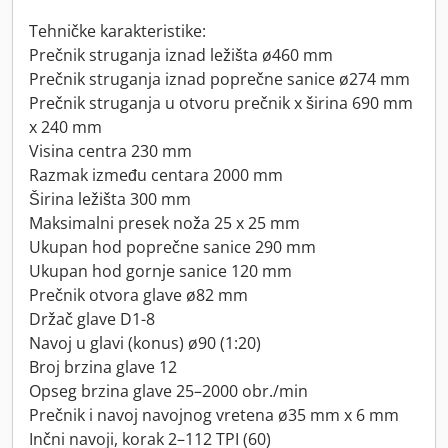
Tehničke karakteristike:
Prečnik struganja iznad ležišta ø460 mm
Prečnik struganja iznad poprečne sanice ø274 mm
Prečnik struganja u otvoru prečnik x širina 690 mm
x 240 mm
Visina centra 230 mm
Razmak između centara 2000 mm
Širina ležišta 300 mm
Maksimalni presek noža 25 x 25 mm
Ukupan hod poprečne sanice 290 mm
Ukupan hod gornje sanice 120 mm
Prečnik otvora glave ø82 mm
Držač glave D1-8
Navoj u glavi (konus) ø90 (1:20)
Broj brzina glave 12
Opseg brzina glave 25–2000 obr./min
Prečnik i navoj navojnog vretena ø35 mm x 6 mm
Inčni navoji, korak 2–112 TPI (60)