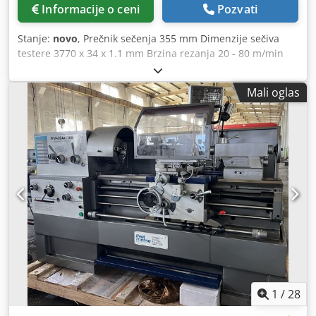
Informacije o ceni
Pozvati
Stanje:
novo
, Prečnik sečenja 355 mm Dimenzije sečiva
testere 3770 x 34 x 1.1 mm Brzina rezanja 20 - 80 m/min
Širina sečenja 490 x 280 mm Kapacitet sečenja na 45° Oko
290 mm Kapacitet sečenja na 45° kvadratnih 250 mm
Mali oglas
Kapacitet sečenja na 60° oko 230 mm Kapacitet sečenja na
60° kvadratnih 180 mm Napon veze 400 volti Ukupan
zahtev za napajanje 2,2 kW Mašinska težina oko 0,7 t
Dimenzije L x W x H 1.43 x 0.72 x 1.7 m Mitre bend je video
poluautomatik - Mitre seče do 45° levo + desno Dodpfx
Aemhm Aqomyeck - Mitre seče do 60° desno - Stezanje
vise sa uređajem za brzo puštanje - Kontrola napetosti
kaiša putem merača pritiska - Elektri. Automatsko hlađenje
1
/
28