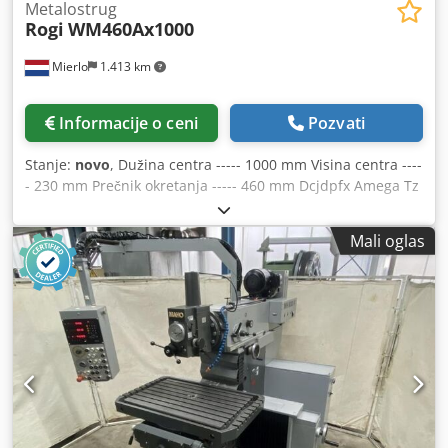
Metalostrug
Rogi
WM460Ax1000
Mierlo
1.413 km
Informacije o ceni
Pozvati
Stanje:
novo
, Dužina centra ----- 1000 mm Visina centra ----
- 230 mm Prečnik okretanja ----- 460 mm Dcjdpfx Amega Tz
Ujyok Glavna vretena ----- 80 mm Širina kreveta ----- 336
mm Brzina vretena ----- 25-1800 rpm Motor ----- 5,5 KW
Mali oglas
TEŠKA DUŽNOST - TEŽINA 2400 KG UKLJUČUJUĆI * 3-osa
digitalnog readout brenda SINO * Brza promena držača
dleta tip Multifix TOOB2 sa 4 barže * 3-Chuck 250 mm * 4-
Chuck 320 mm * Klempavi tanjir 350 mm * Fiksne i prateće
naočare * LED radno svetlo i rashladni sistem * Električna
kočnica CE * Grudi sa raznim alatima