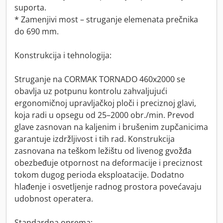
suporta.
* Zamenjivi most – struganje elemenata prečnika
do 690 mm.
Konstrukcija i tehnologija:
Struganje na CORMAK TORNADO 460x2000 se
obavlja uz potpunu kontrolu zahvaljujući
ergonomičnoj upravljačkoj ploči i preciznoj glavi,
koja radi u opsegu od 25–2000 obr./min. Prevod
glave zasnovan na kaljenim i brušenim zupčanicima
garantuje izdržljivost i tih rad. Konstrukcija
zasnovana na teškom ležištu od livenog gvožđa
obezbeđuje otpornost na deformacije i preciznost
tokom dugog perioda eksploatacije. Dodatno
hlađenje i osvetljenje radnog prostora povećavaju
udobnost operatera.
Standardna oprema: