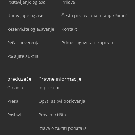
Postavljanje oglasa
Prijava
Upravljajte oglase
Često postavljana pitanja/Pomoć
Rezervišite oglašavanje
Kontakt
Pečat poverenja
Primer ugovora o kupovini
Pošaljite aukciju
preduzeće
Pravne informacije
O nama
Impresum
Presa
Opšti uslovi poslovanja
Poslovi
Pravila tržišta
Izjava o zaštiti podataka